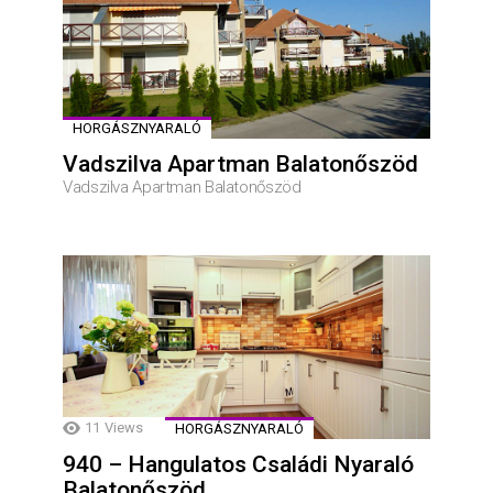
HORGÁSZNYARALÓ
Vadszilva Apartman Balatonőszöd
Vadszilva Apartman Balatonőszöd
11
Views
HORGÁSZNYARALÓ
940 – Hangulatos Családi Nyaraló
Balatonőszöd