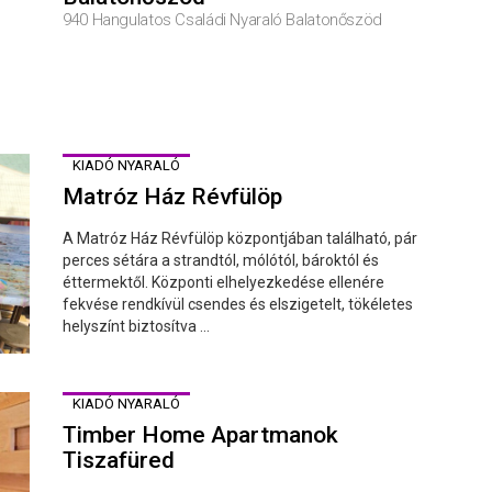
940 Hangulatos Családi Nyaraló Balatonőszöd
KIADÓ NYARALÓ
Matróz Ház Révfülöp
A Matróz Ház Révfülöp központjában található, pár
perces sétára a strandtól, mólótól, bároktól és
éttermektől. Központi elhelyezkedése ellenére
fekvése rendkívül csendes és elszigetelt, tökéletes
helyszínt biztosítva ...
KIADÓ NYARALÓ
Timber Home Apartmanok
Tiszafüred