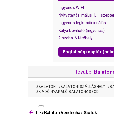
Ingyenes WIFI
Nyitvatartás: május 1. – szept
Ingyenes légkondícionálás
Kutya bevihető (ingyenes)
2 szoba, 6 férőhely
Foglaltsági naptár (onli
további
Balaton
BALATON
BALATONI SZÁLLÁSHELY
B
KIADÓ NYARALÓ BALATONŐSZÖD
Előző
Mutass
többet
LikeBalaton Vendégház Siófok