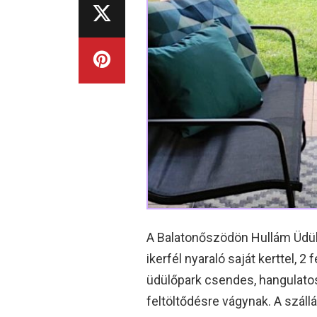
A Balatonőszödön Hullám Üdülő
ikerfél nyaraló saját kerttel, 2
üdülőpark csendes, hangulatos
feltöltődésre vágynak. A száll