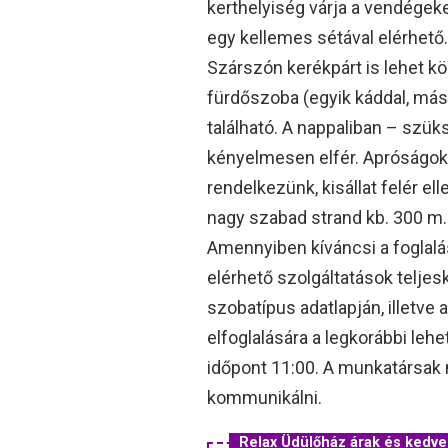
kerthelyiség várja a vendégek
egy kellemes sétával elérhető. 
Szárszón kerékpárt is lehet kö
fürdőszoba (egyik káddal, más
található. A nappaliban – szü
kényelmesen elfér. Apróságok
rendelkezünk, kisállat felér e
nagy szabad strand kb. 300 m.
Amennyiben kíváncsi a foglalás
elérhető szolgáltatások teljes
szobatípus adatlapján, illetve 
elfoglalására a legkorábbi leh
időpont 11:00. A munkatársak 
kommunikálni.
Relax Üdülőház árak és ked