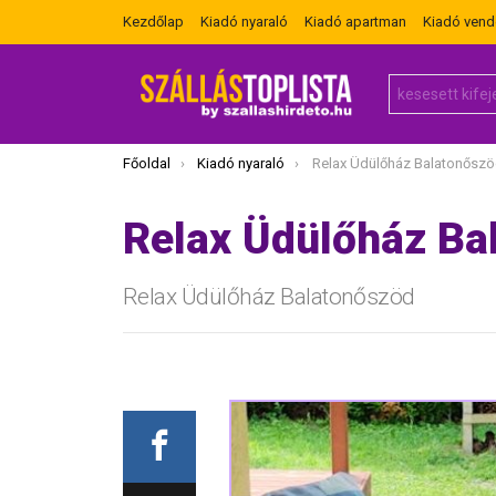
Kezdőlap
Kiadó nyaraló
Kiadó apartman
Kiadó ven
Search
for:
Itt vagy most:
Főoldal
Kiadó nyaraló
Relax Üdülőház Balatonősz
Relax Üdülőház Ba
Relax Üdülőház Balatonőszöd