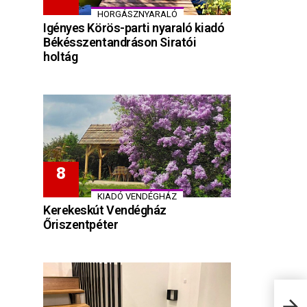
HORGÁSZNYARALÓ
Igényes Körös-parti nyaraló kiadó
Békésszentandráson Siratói
holtág
KIADÓ VENDÉGHÁZ
Kerekeskút Vendégház
Őriszentpéter
Hote