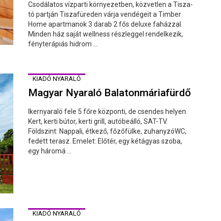
Csodálatos vízparti környezetben, közvetlen a Tisza-
tó partján Tiszafüreden várja vendégeit a Timber
Home apartmanok 3 darab 2 fős deluxe faházzal.
Minden ház saját wellness részleggel rendelkezik,
fényterápiás hidrom ...
KIADÓ NYARALÓ
Magyar Nyaraló Balatonmáriafürdő
Ikernyaraló fele 5 főre központi, de csendes helyen.
Kert, kerti bútor, kerti grill, autóbeálló, SAT-TV.
Földszint: Nappali, étkező, főzőfülke, zuhanyzóWC,
fedett terasz. Emelet: Előtér, egy kétágyas szoba,
egy háromá ...
KIADÓ NYARALÓ