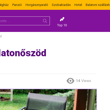
dégház
Panzió
Horgásznyaraló
Szobakiadás
Hotel
Balatoni szállásh
Top 10
öd
latonőszöd
14
Views