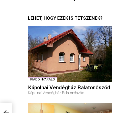
LEHET, HOGY EZEK IS TETSZENEK?
KIADÓ NYARALÓ
Kápolnai Vendégház Balatonőszöd
Kápolnai Vendégház Balatonőszöd