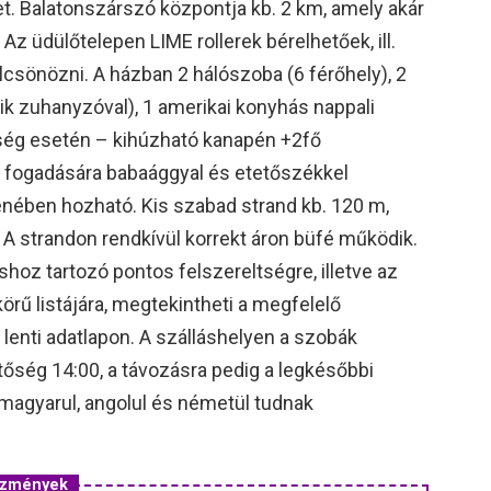
et. Balatonszárszó központja kb. 2 km, amely akár
Az üdülőtelepen LIME rollerek bérelhetőek, ill.
lcsönözni. A házban 2 hálószoba (6 férőhely), 2
ik zuhanyzóval), 1 amerikai konyhás nappali
kség esetén – kihúzható kanapén +2fő
 fogadására babaággyal és etetőszékkel
llenében hozható. Kis szabad strand kb. 120 m,
 A strandon rendkívül korrekt áron büfé működik.
hoz tartozó pontos felszereltségre, illetve az
körű listájára, megtekintheti a megfelelő
a lenti adatlapon. A szálláshelyen a szobák
etőség 14:00, a távozásra pedig a legkésőbbi
magyarul, angolul és németül tudnak
vezmények