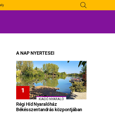
KERESÉS
ely
A NAP NYERTESEI
KIADÓ NYARALÓ
Régi Híd Nyaralóház
Békésszentandrás központjában