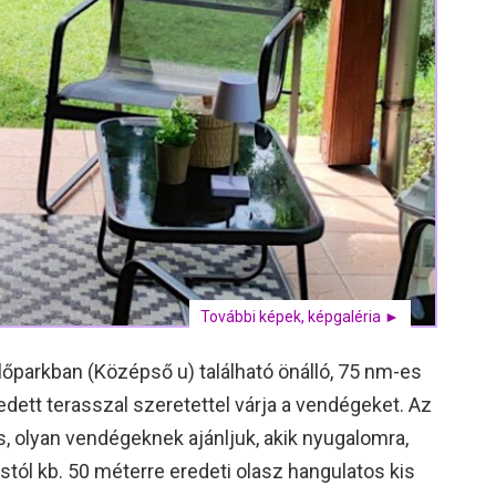
További képek, képgaléria ►
parkban (Középső u) található önálló, 75 nm-es
 fedett terasszal szeretettel várja a vendégeket. Az
, olyan vendégeknek ajánljuk, akik nyugalomra,
ástól kb. 50 méterre eredeti olasz hangulatos kis