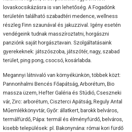
lovaskocsikázásra is van lehetőség. A Fogadónk
területén található szabadtéri medence, wellness
részleg Finn szaunával és jakuzzival. Igény esetén
vendégeink tudnak masszíroztatni, horgászni
panziónk saját horgásztavain. Szolgáltatásaink
gyerekeknek: játszószoba, játszótér, nagy, szabad
terület, ping pong, csocsó, kosárlabda.
Megannyi látnivaló van környékünkön, többek közt:
Pannonhalmi Bencés Főapátság, Arborétum, Bio
massza üzem, Hefter Galéria és Stúdió, Cseszneki
vár, Zirc: arborétum, Ciszterci Apátság, Reguly Antal
Műemlékkönyvtár, Győr: állatkert, barokk belváros,
termálfürdő, Pápa: termál és élményfürdő, belváros,
kisebb települések: pl. Bakonynána: római kori fürdő