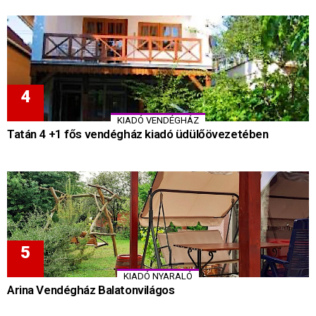
KIADÓ VENDÉGHÁZ
Tatán 4 +1 fős vendégház kiadó üdülőövezetében
KIADÓ NYARALÓ
Arina Vendégház Balatonvilágos