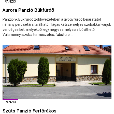
PANZIÓ
Aurora Panzió Bükfürdő
Panziónk Bükfürdő zöldövezetében a gyógyfürdő bejáratától
néhány perc sétára található. Tágas kétszemélyes szobákkal várjuk
vendégeinket, melyekből egy négyszemélyesre bővíthető.
Valamennyi szoba természetes, fabútoro ...
PANZIÓ
Szűts Panzió Fertőrákos