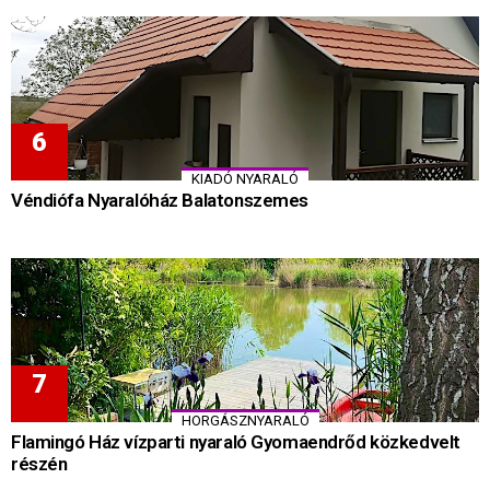
KIADÓ NYARALÓ
Véndiófa Nyaralóház Balatonszemes
HORGÁSZNYARALÓ
Flamingó Ház vízparti nyaraló Gyomaendrőd közkedvelt
részén