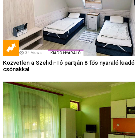
34
Views
KIADÓ NYARALÓ
Közvetlen a Szelidi-Tó partján 8 fős nyaraló kiadó
csónakkal