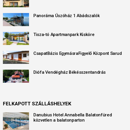
Panoráma Úszóház 1 Abádszalók
Tisza-tó Apartmanpark Kisköre
CsapatBázis EgymásraFigyelő Központ Sarud
Diófa Vendégház Békésszentandrás
FELKAPOTT SZÁLLÁSHELYEK
Danubius Hotel Annabella Balatonfüred
közvetlen a balatonparton