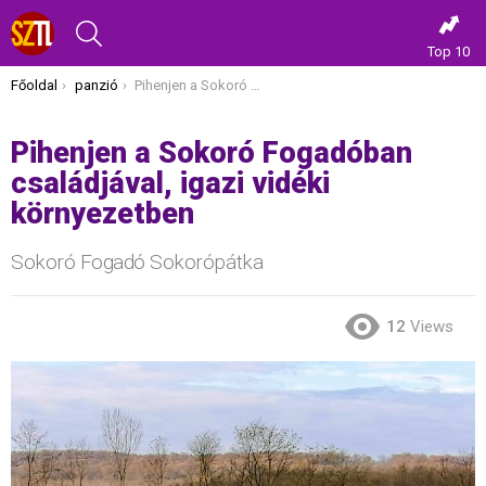
KERESÉS
Top 10
Itt vagy most:
Főoldal
panzió
Pihenjen a Sokoró Fogadóban családjával, igazi vidéki környezetben
Pihenjen a Sokoró Fogadóban
családjával, igazi vidéki
környezetben
Sokoró Fogadó Sokorópátka
12
Views