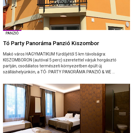
PANZIÓ
Tó Party Panoráma Panzió Kiszombor
Makó város HAGYMATIKUM fürdőjétől 5 km távolságra:
KISZOMBORON (autóval 5 perc) szeretettel várjuk horgásztó
partján, csodálatos természeti környezetben épült új
szálláshelyünkön, a TÓ- PARTY PANORÁMA PANZIÓ & WE ...