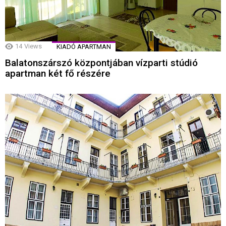
14
Views
KIADÓ APARTMAN
Balatonszárszó központjában vízparti stúdió
apartman két fő részére