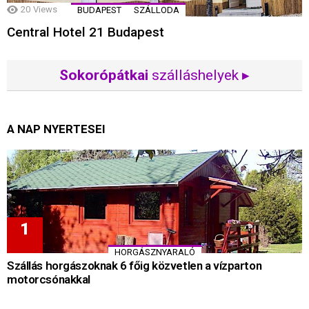
20
Views
BUDAPEST
SZÁLLODA
Central Hotel 21 Budapest
Sokorópátkai
szálláshelyek ▸
A NAP NYERTESEI
HORGÁSZNYARALÓ
Szállás horgászoknak 6 főig közvetlen a vízparton
motorcsónakkal