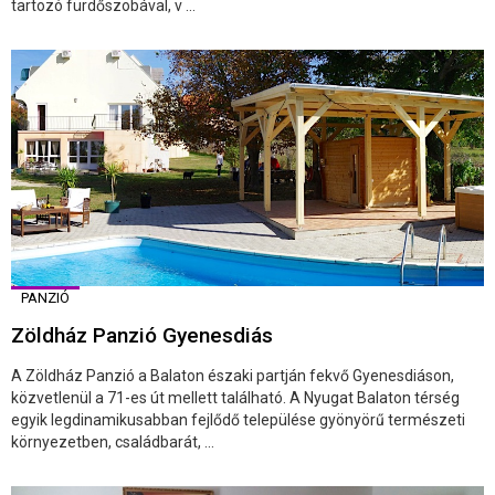
tartozó fürdőszobával, v ...
PANZIÓ
Zöldház Panzió Gyenesdiás
A Zöldház Panzió a Balaton északi partján fekvő Gyenesdiáson,
közvetlenül a 71-es út mellett található. A Nyugat Balaton térség
egyik legdinamikusabban fejlődő települése gyönyörű természeti
környezetben, családbarát, ...