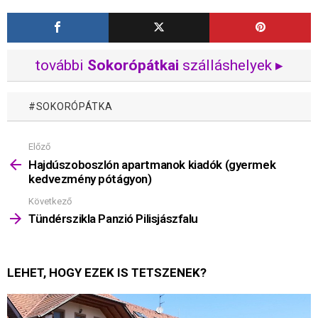
további
Sokorópátkai
szálláshelyek ▸
SOKORÓPÁTKA
Előző
Mutass
többet
Hajdúszoboszlón apartmanok kiadók (gyermek
kedvezmény pótágyon)
Következő
Tündérszikla Panzió Pilisjászfalu
LEHET, HOGY EZEK IS TETSZENEK?