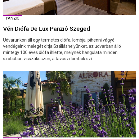
PANZIÓ
Vén Diófa De Lux Panzió Szeged
Udvarunkon áll egy termetes diófa, lombja, pihenni vágyó
vendégeink melegét oltja Szálláshelyünket, az udvarban álló
mintegy 100 éves diófa ihlette, melynek hangulata minden
szobában visszaköszön, a tavaszi lombok szí ...