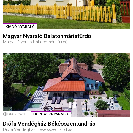
KIADÓ NYARALÓ
Magyar Nyaraló Balatonmáriafürdő
Magyar Nyaraló Balatonmáriafürdő
43
Views
HORGÁSZNYARALÓ
Diófa Vendégház Békésszentandrás
Diófa Vendégház Békésszentandrás