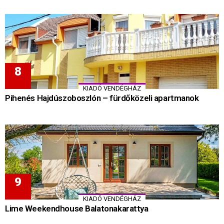
KIADÓ VENDÉGHÁZ
Pihenés Hajdúszoboszlón – fürdőközeli apartmanok
KIADÓ VENDÉGHÁZ
Lime Weekendhouse Balatonakarattya