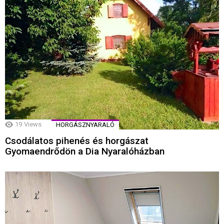
19
Views
HORGÁSZNYARALÓ
Csodálatos pihenés és horgászat
Gyomaendrődön a Dia Nyaralóházban