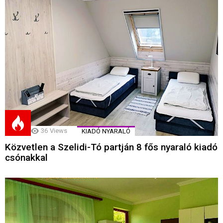
36
Views
KIADÓ NYARALÓ
Közvetlen a Szelidi-Tó partján 8 fős nyaraló kiadó
csónakkal