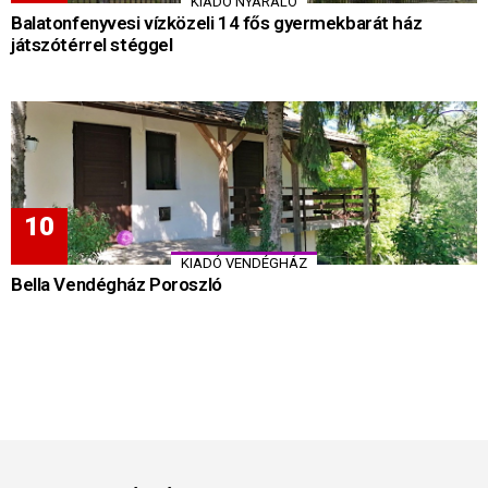
KIADÓ NYARALÓ
Balatonfenyvesi vízközeli 14 fős gyermekbarát ház
játszótérrel stéggel
KIADÓ VENDÉGHÁZ
Bella Vendégház Poroszló