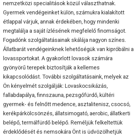
nemzetközi specialitások közül választhatnak.
Gyermek vendégeinket külön, számukra kialakított
étlappal várjuk, annak érdekében, hogy mindenki
megtalálja a saját ízlésének megfelelő finomságot.
Fogadónk szolgáltatásainak skálája nagyon színes.
Állatbarát vendégeinknek lehetőségük van kipróbálni a
lovassportokat. A gyakorlott lovasok számára
gyönyörű terepek biztosítják a kellemes
kikapcsolódást. További szolgáltatásaink, melyek az
Ön kényelmét szolgálják: Lovaskocsikázás,
fallabdapálya, finnszauna, pezsgőfürdő, kültéri
gyermek- és felnőtt medence, asztalitenisz, csocsó,
kerékpárkölcsönzés, állatsimogató, aerobic, állatkerti
belépő, termálfürdő belépő. Reméljük felkeltettük
érdeklődését és nemsokára Önt is üdvözölhetjük