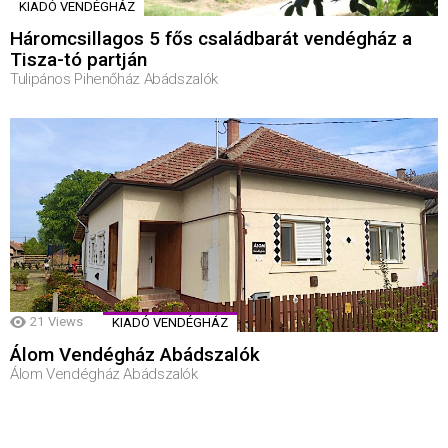
KIADÓ VENDÉGHÁZ
Háromcsillagos 5 fős családbarát vendégház a
Tisza-tó partján
Tulipános Pihenőház Abádszalók
21
Views
KIADÓ VENDÉGHÁZ
Álom Vendégház Abádszalók
Álom Vendégház Abádszalók