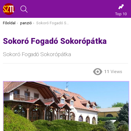
KERESÉS
Top 10
Itt vagy most:
Főoldal
panzió
Sokoró Fogadó Sokorópátka
Sokoró Fogadó Sokorópátka
Sokoró Fogadó Sokorópátka
11
Views