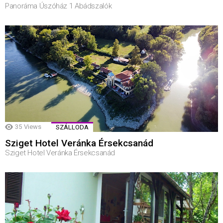
Panoráma Úszóház 1 Abádszalók
35
Views
SZÁLLODA
Sziget Hotel Veránka Érsekcsanád
Sziget Hotel Veránka Érsekcsanád