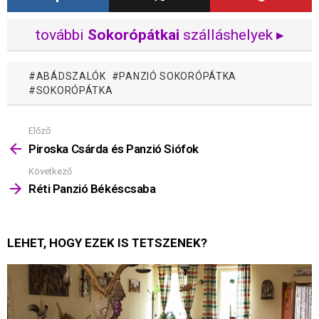
további
Sokorópátkai
szálláshelyek ▸
ABÁDSZALÓK
PANZIÓ SOKORÓPÁTKA
SOKORÓPÁTKA
Előző
Mutass
többet
Piroska Csárda és Panzió Siófok
Következő
Réti Panzió Békéscsaba
LEHET, HOGY EZEK IS TETSZENEK?