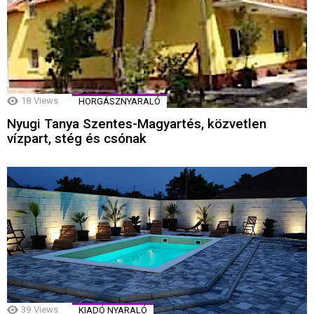
18
Views
HORGÁSZNYARALÓ
Nyugi Tanya Szentes-Magyartés, közvetlen
vízpart, stég és csónak
39
Views
KIADÓ NYARALÓ