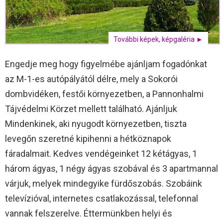
További képek, képgaléria ►
Engedje meg hogy figyelmébe ajánljam fogadónkat
az M-1-es autópályától délre, mely a Sokorói
dombvidéken, festői környezetben, a Pannonhalmi
Tájvédelmi Körzet mellett található. Ajánljuk
Mindenkinek, aki nyugodt környezetben, tiszta
levegőn szeretné kipihenni a hétköznapok
fáradalmait. Kedves vendégeinket 12 kétágyas, 1
három ágyas, 1 négy ágyas szobával és 3 apartmannal
várjuk, melyek mindegyike fürdőszobás. Szobáink
televízióval, internetes csatlakozással, telefonnal
vannak felszerelve. Éttermünkben helyi és