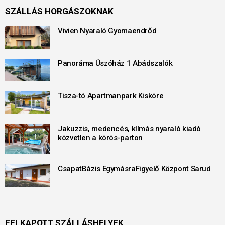
SZÁLLÁS HORGÁSZOKNAK
Vivien Nyaraló Gyomaendrőd
Panoráma Úszóház 1 Abádszalók
Tisza-tó Apartmanpark Kisköre
Jakuzzis, medencés, klímás nyaraló kiadó
közvetlen a körös-parton
CsapatBázis EgymásraFigyelő Központ Sarud
FELKAPOTT SZÁLLÁSHELYEK