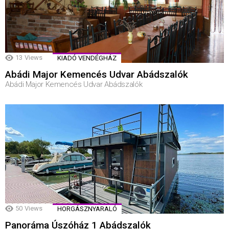
13
Views
KIADÓ VENDÉGHÁZ
Abádi Major Kemencés Udvar Abádszalók
Abádi Major Kemencés Udvar Abádszalók
50
Views
HORGÁSZNYARALÓ
Panoráma Úszóház 1 Abádszalók