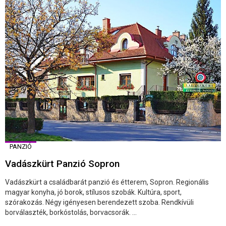
PANZIÓ
Vadászkürt Panzió Sopron
Vadászkürt a családbarát panzió és étterem, Sopron. Regionális
magyar konyha, jó borok, stílusos szobák. Kultúra, sport,
szórakozás. Négy igényesen berendezett szoba. Rendkívüli
borválaszték, borkóstolás, borvacsorák. ...