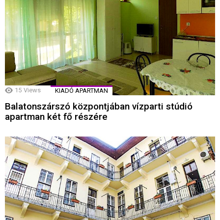
15
Views
KIADÓ APARTMAN
Balatonszárszó központjában vízparti stúdió
apartman két fő részére