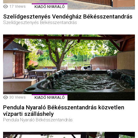
17
Views
KIADÓ NYARALÓ
Szelídgesztenyés Vendégház Békésszentandrás
Szelídgesztenyés Békésszentandrás
30
Views
KIADÓ NYARALÓ
Pendula Nyaraló Békésszentandrás közvetlen
vízparti szálláshely
Pendula Nyaraló Békésszentandrás