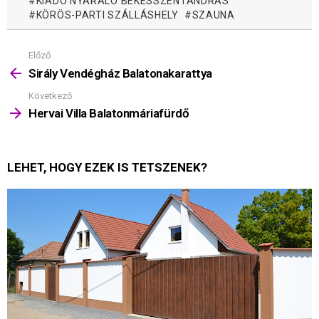
KIADÓ NYARALÓ BÉKÉSSZENTANDRÁS
KÖRÖS-PARTI SZÁLLÁSHELY
SZAUNA
Előző
Mutass
többet
Sirály Vendégház Balatonakarattya
Következő
Hervai Villa Balatonmáriafürdő
LEHET, HOGY EZEK IS TETSZENEK?