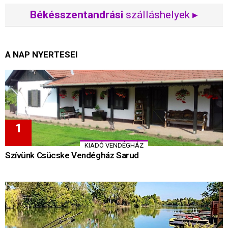
Békésszentandrási
szálláshelyek ▸
A NAP NYERTESEI
KIADÓ VENDÉGHÁZ
Szívünk Csücske Vendégház Sarud