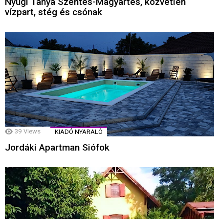
Nyugi Tanya Szentes-Magyartés, közvetlen
vízpart, stég és csónak
39
Views
KIADÓ NYARALÓ
Jordáki Apartman Siófok