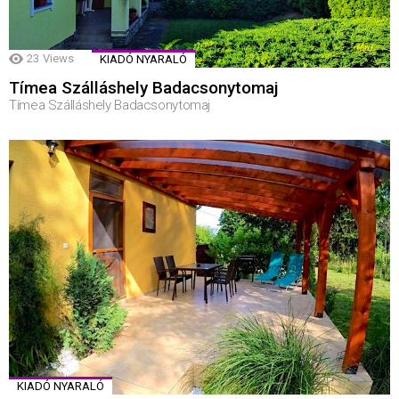
23
Views
KIADÓ NYARALÓ
Tímea Szálláshely Badacsonytomaj
Tímea Szálláshely Badacsonytomaj
KIADÓ NYARALÓ