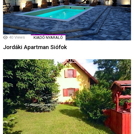
40
Views
KIADÓ NYARALÓ
Jordáki Apartman Siófok