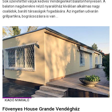
Sok szeretettel várjuk kedves Vendégeinket Balatonfenyvesen. A
balaton nagyberekre néző nyaralóház kíválóan alkalmas nagy
családok, baráti társaságok fogadására. Az ingatlan udvarán
grillpartikra, bográcsozásra is van ...
KIADÓ NYARALÓ
Fövenyes House Grande Vendégház