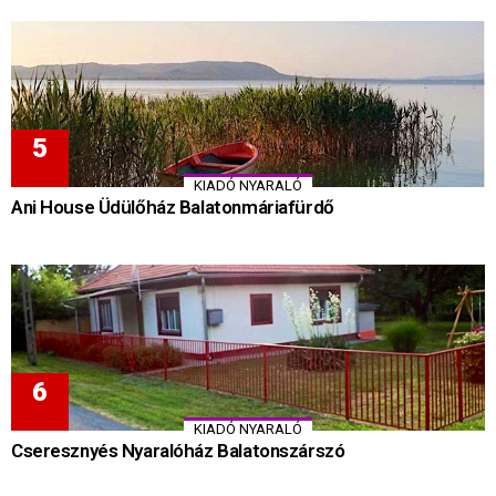
KIADÓ NYARALÓ
Ani House Üdülőház Balatonmáriafürdő
KIADÓ NYARALÓ
Cseresznyés Nyaralóház Balatonszárszó