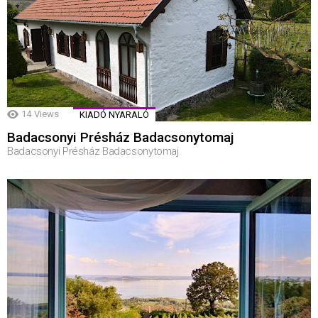
14
Views
KIADÓ NYARALÓ
Badacsonyi Présház Badacsonytomaj
Badacsonyi Présház Badacsonytomaj