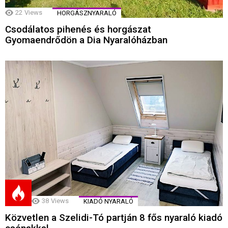
22
Views
HORGÁSZNYARALÓ
Csodálatos pihenés és horgászat
Gyomaendrődön a Dia Nyaralóházban
38
Views
KIADÓ NYARALÓ
Közvetlen a Szelidi-Tó partján 8 fős nyaraló kiadó