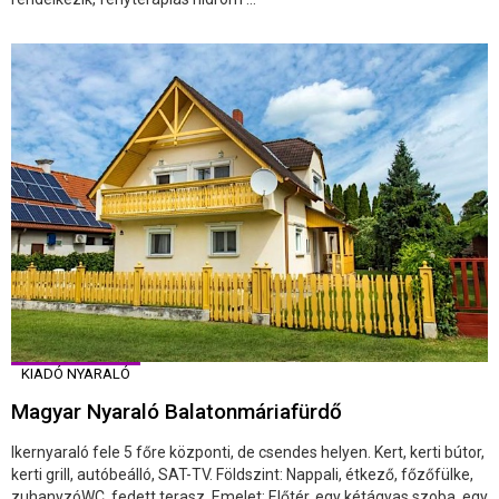
KIADÓ NYARALÓ
Magyar Nyaraló Balatonmáriafürdő
Ikernyaraló fele 5 főre központi, de csendes helyen. Kert, kerti bútor,
kerti grill, autóbeálló, SAT-TV. Földszint: Nappali, étkező, főzőfülke,
zuhanyzóWC, fedett terasz. Emelet: Előtér, egy kétágyas szoba, egy