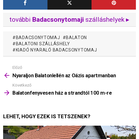
további
Badacsonytomaji
szálláshelyek ▸
BADACSONYTOMAJ
BALATON
BALATONI SZÁLLÁSHELY
KIADÓ NYARALÓ BADACSONYTOMAJ
Előző
Mutass
többet
Nyaraljon Balatonlellén az Oázis apartmanban
Következő
Balatonfenyvesen ház a strandtól 100 m-re
LEHET, HOGY EZEK IS TETSZENEK?