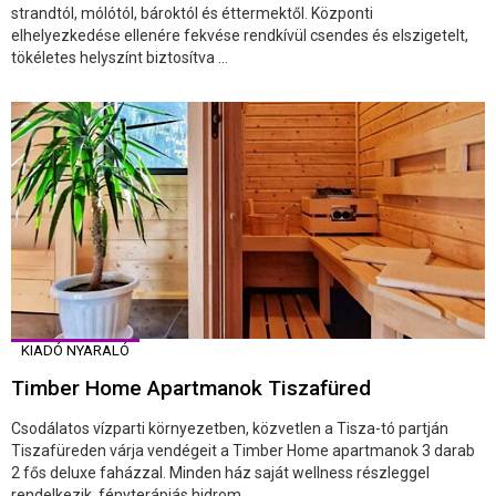
strandtól, mólótól, bároktól és éttermektől. Központi
elhelyezkedése ellenére fekvése rendkívül csendes és elszigetelt,
tökéletes helyszínt biztosítva ...
KIADÓ NYARALÓ
Timber Home Apartmanok Tiszafüred
Csodálatos vízparti környezetben, közvetlen a Tisza-tó partján
Tiszafüreden várja vendégeit a Timber Home apartmanok 3 darab
2 fős deluxe faházzal. Minden ház saját wellness részleggel
rendelkezik, fényterápiás hidrom ...