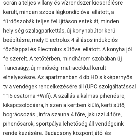
során a teljes villany és vízrendszer kicserélésre
került, minden szoba légkondícióval ellátott, a
fürdőszobák teljes felújításon estek át, minden
helyiség szalagparkettás, új konyhabútor kerül
beépítésre, mely Electrolux 4 állásos indukciós
főzőlappal és Electrolux sütővel ellátott. A konyha jól
felszerelt. A tetőtérben, mindhárom szobában új
franciaágy, új minőségi matracokkal került
elhelyezésre. Az apartmanban 4 db HD síkképernyős
tv a vendégek rendelkezésére áll (UPC szolgáltatással
115 csatorna +Wifi). A szállás alkalmas pihenésre,
kikapcsolódásra, hiszen a kertben kiülő, kerti sütő,
bográcsozási, infra szauna 4 főre, jakuzzi 4 főre,
pihenősarok, sportpálya lehetőség áll vendégeink
rendelkezésére. Badacsony központjától és