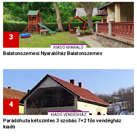
KIADÓ NYARALÓ
Balatonszemesi Nyaralóház Balatonszemes
KIADÓ VENDÉGHÁZ
Parádóhuta kétszintes 3 szobás 7+2 fős vendégház
kiadó