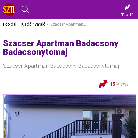
KERESÉS
Top 10
Itt vagy most:
Főoldal
Kiadó nyaraló
Szacser Apartman Badacsony Badacsonytomaj
Szacser Apartman Badacsony
Badacsonytomaj
Szacser Apartman Badacsony Badacsonytomaj
15
Views