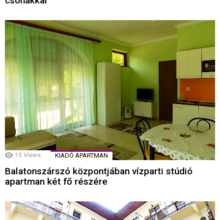
csónakkal
15
Views
KIADÓ APARTMAN
Balatonszárszó központjában vízparti stúdió
apartman két fő részére