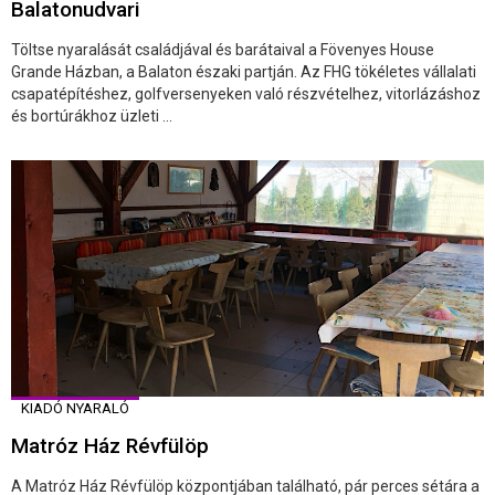
Balatonudvari
Töltse nyaralását családjával és barátaival a Fövenyes House
Grande Házban, a Balaton északi partján. Az FHG tökéletes vállalati
csapatépítéshez, golfversenyeken való részvételhez, vitorlázáshoz
és bortúrákhoz üzleti ...
KIADÓ NYARALÓ
Matróz Ház Révfülöp
A Matróz Ház Révfülöp központjában található, pár perces sétára a