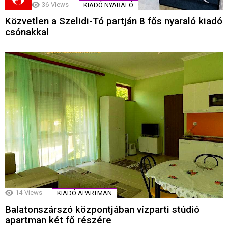
36
Views
KIADÓ NYARALÓ
Közvetlen a Szelidi-Tó partján 8 fős nyaraló kiadó
csónakkal
14
Views
KIADÓ APARTMAN
Balatonszárszó központjában vízparti stúdió
apartman két fő részére