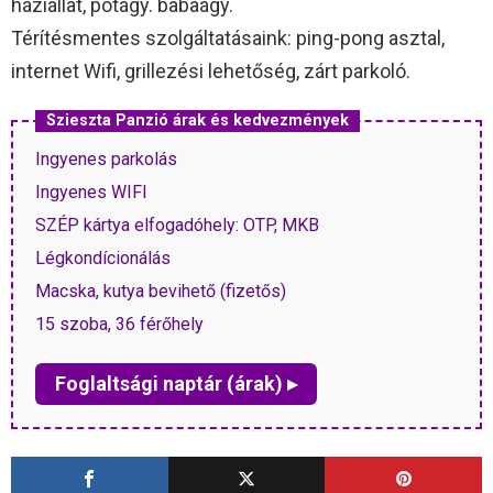
háziállat, pótágy. babaágy.
Térítésmentes szolgáltatásaink: ping-pong asztal,
internet Wifi, grillezési lehetőség, zárt parkoló.
Szieszta Panzió árak és kedvezmények
Ingyenes parkolás
Ingyenes WIFI
SZÉP kártya elfogadóhely: OTP, MKB
Légkondícionálás
Macska, kutya bevihető (fizetős)
15 szoba, 36 férőhely
Foglaltsági naptár (árak) ▸