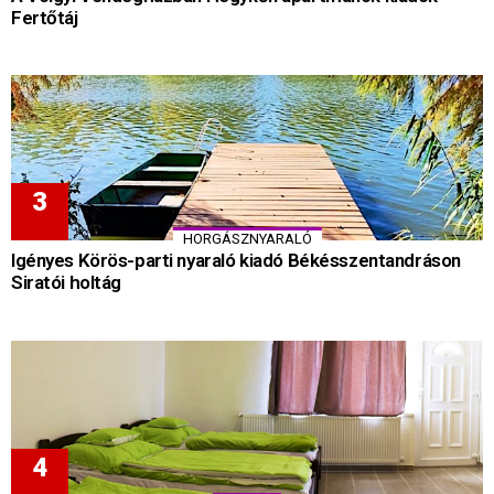
Fertőtáj
HORGÁSZNYARALÓ
Igényes Körös-parti nyaraló kiadó Békésszentandráson
Siratói holtág