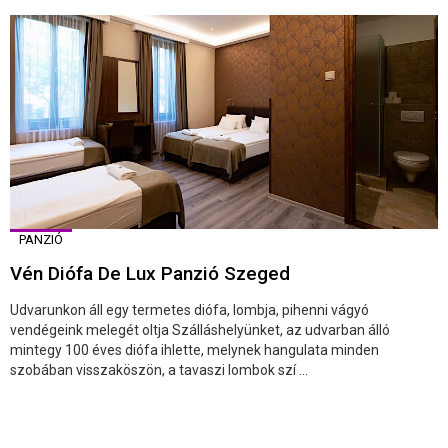
PANZIÓ
Vén Diófa De Lux Panzió Szeged
Udvarunkon áll egy termetes diófa, lombja, pihenni vágyó
vendégeink melegét oltja Szálláshelyünket, az udvarban álló
mintegy 100 éves diófa ihlette, melynek hangulata minden
szobában visszaköszön, a tavaszi lombok szí ...