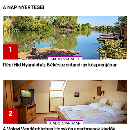
A NAP NYERTESEI
KIADÓ NYARALÓ
Régi Híd Nyaralóház Békésszentandrás központjában
KIADÓ APARTMAN
A Völgyi Vendégházban Hegykőn apartmanok kiadók