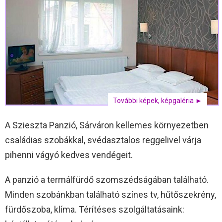
További képek, képgaléria ►
A Szieszta Panzió, Sárváron kellemes környezetben
családias szobákkal, svédasztalos reggelivel várja
pihenni vágyó kedves vendégeit.
A panzió a termálfürdő szomszédságában található.
Minden szobánkban található színes tv, hűtőszekrény,
fürdőszoba, klíma. Térítéses szolgáltatásaink: