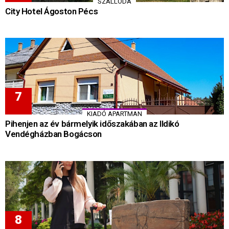
SZÁLLODA
City Hotel Ágoston Pécs
KIADÓ APARTMAN
Pihenjen az év bármelyik időszakában az Ildikó
Vendégházban Bogácson