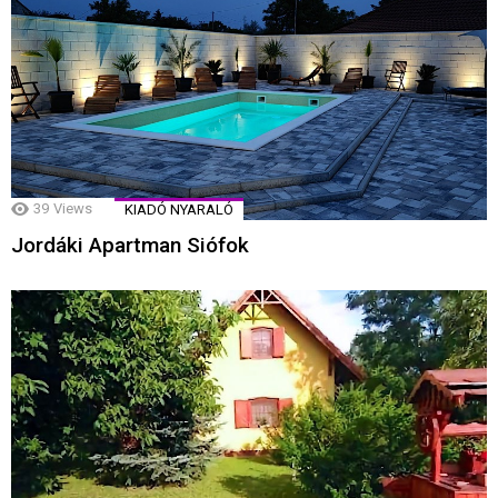
39
Views
KIADÓ NYARALÓ
Jordáki Apartman Siófok