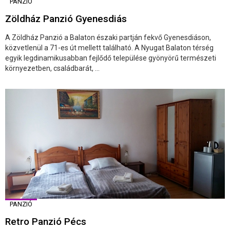
PANZIÓ
Zöldház Panzió Gyenesdiás
A Zöldház Panzió a Balaton északi partján fekvő Gyenesdiáson,
közvetlenül a 71-es út mellett található. A Nyugat Balaton térség
egyik legdinamikusabban fejlődő települése gyönyörű természeti
környezetben, családbarát, ...
PANZIÓ
Retro Panzió Pécs