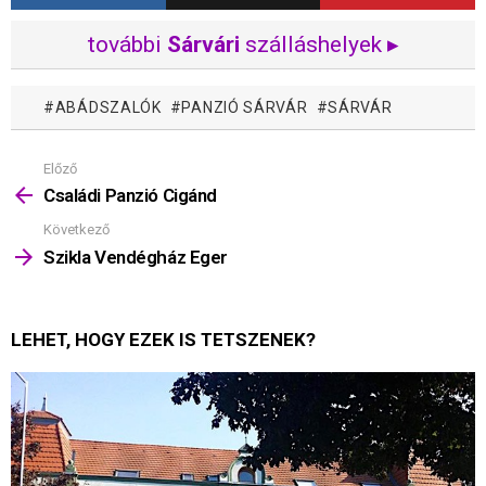
további
Sárvári
szálláshelyek ▸
ABÁDSZALÓK
PANZIÓ SÁRVÁR
SÁRVÁR
Előző
Mutass
többet
Családi Panzió Cigánd
Következő
Szikla Vendégház Eger
LEHET, HOGY EZEK IS TETSZENEK?