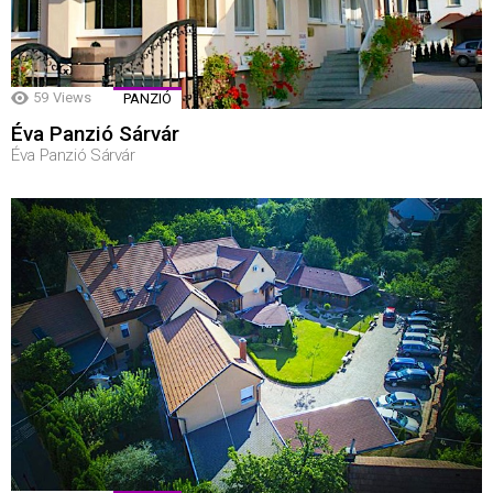
59
Views
PANZIÓ
Éva Panzió Sárvár
Éva Panzió Sárvár