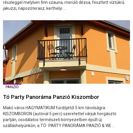
részleggel melyben finn szauna, merülő dézsa, feszített víztükrű
jakuzzi, napozóterasz, kerthelyi ...
PANZIÓ
Tó Party Panoráma Panzió Kiszombor
Makó város HAGYMATIKUM fürdőjétől 5 km távolságra:
KISZOMBORON (autóval 5 perc) szeretettel várjuk horgásztó
partján, csodálatos természeti környezetben épült új
szálláshelyünkön, a TÓ- PARTY PANORÁMA PANZIÓ & WE ...