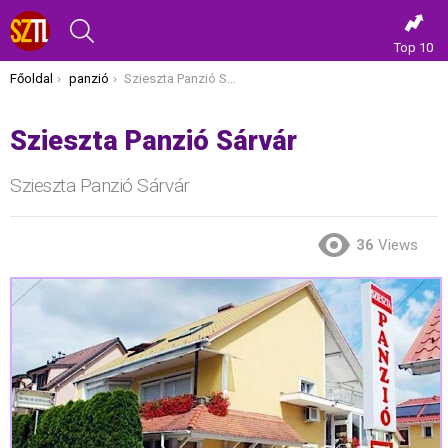
KERESÉS
Top 10
Itt vagy most:
Főoldal
panzió
Szieszta Panzió Sárvár
Szieszta Panzió Sárvár
Szieszta Panzió Sárvár
36
Views