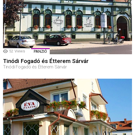
52
Views
PANZIÓ
Tinódi Fogadó és Étterem Sárvár
Tinódi Fogadó és Étterem Sárvár