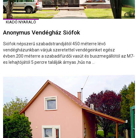
KIADÓ NYARALÓ
Anonymus Vendégház Siófok
Siófok népszerű szabadstrandjától 450 méterre lévő
vendégházunkban várjuk szeretettel vendégeinket egész
évben.200 méterre a szabadifürdői vasút és buszmegállótól az M7-
es lehajtójától 5 percre találják árnyas ,hűs na ...