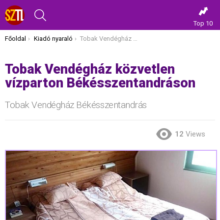
KERESÉS
Top 10
Itt vagy most:
Főoldal
Kiadó nyaraló
Tobak Vendégház közvetlen vízparton Békésszentandráson
Tobak Vendégház közvetlen
vízparton Békésszentandráson
Tobak Vendégház Békésszentandrás
12
Views