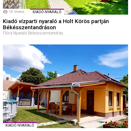
16
Views
KIADÓ NYARALÓ
Kiadó vízparti nyaraló a Holt Körös partján
Békésszentandráson
Flóra Nyaraló Békésszentandrás
KIADÓ NYARALÓ