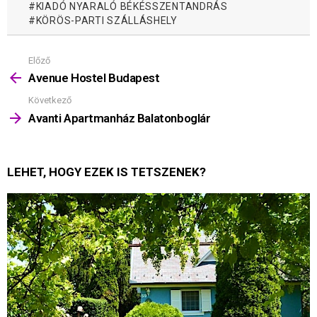
KIADÓ NYARALÓ BÉKÉSSZENTANDRÁS
KÖRÖS-PARTI SZÁLLÁSHELY
Előző
Mutass
többet
Avenue Hostel Budapest
Következő
Avanti Apartmanház Balatonboglár
LEHET, HOGY EZEK IS TETSZENEK?