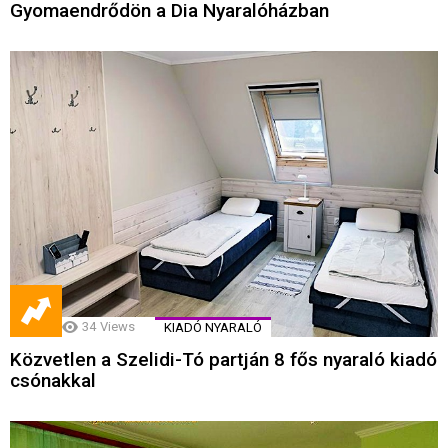
Gyomaendrődön a Dia Nyaralóházban
34
Views
KIADÓ NYARALÓ
Közvetlen a Szelidi-Tó partján 8 fős nyaraló kiadó
csónakkal