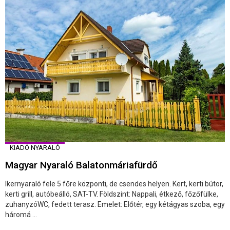
KIADÓ NYARALÓ
Magyar Nyaraló Balatonmáriafürdő
Ikernyaraló fele 5 főre központi, de csendes helyen. Kert, kerti bútor,
kerti grill, autóbeálló, SAT-TV. Földszint: Nappali, étkező, főzőfülke,
zuhanyzóWC, fedett terasz. Emelet: Előtér, egy kétágyas szoba, egy
háromá ...