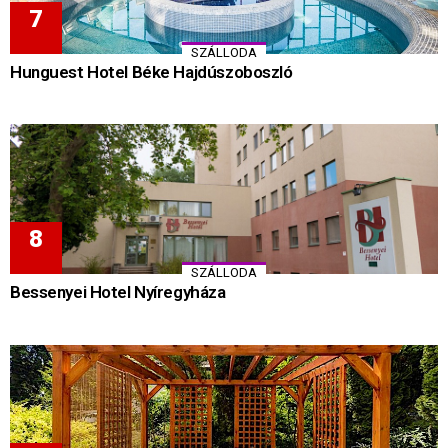
SZÁLLODA
Hunguest Hotel Béke Hajdúszoboszló
SZÁLLODA
Bessenyei Hotel Nyíregyháza