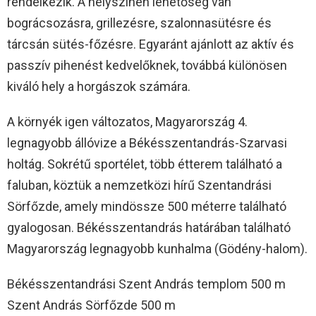
rendelkezik. A helyszínen lehetőség van
bográcsozásra, grillezésre, szalonnasütésre és
tárcsán sütés-főzésre. Egyaránt ajánlott az aktív és
passzív pihenést kedvelőknek, továbbá különösen
kiváló hely a horgászok számára.
A környék igen változatos, Magyarország 4.
legnagyobb állóvize a Békésszentandrás-Szarvasi
holtág. Sokrétű sportélet, több étterem található a
faluban, köztük a nemzetközi hírű Szentandrási
Sörfőzde, amely mindössze 500 méterre található
gyalogosan. Békésszentandrás határában található
Magyarország legnagyobb kunhalma (Gödény-halom).
Békésszentandrási Szent András templom 500 m
Szent András Sörfőzde 500 m