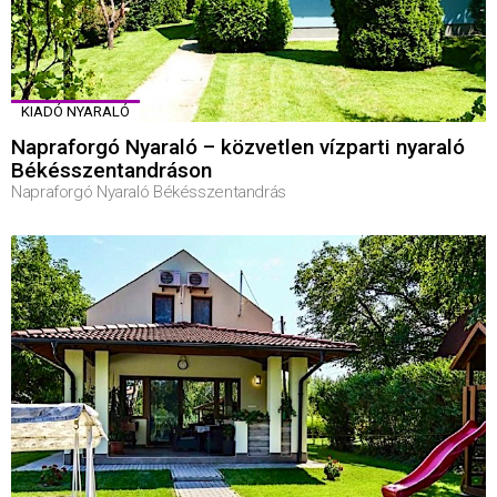
KIADÓ NYARALÓ
Napraforgó Nyaraló – közvetlen vízparti nyaraló
Békésszentandráson
Napraforgó Nyaraló Békésszentandrás