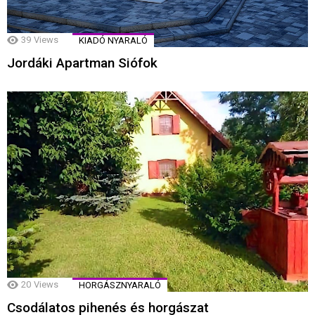
39
Views
KIADÓ NYARALÓ
Jordáki Apartman Siófok
20
Views
HORGÁSZNYARALÓ
Csodálatos pihenés és horgászat