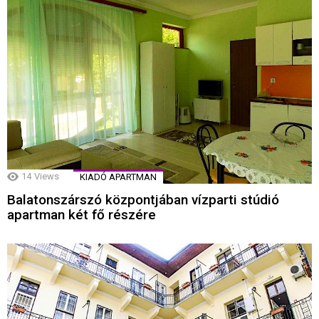
14
Views
KIADÓ APARTMAN
Balatonszárszó központjában vízparti stúdió
apartman két fő részére