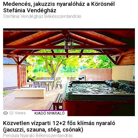
Medencés, jakuzzis nyaralóház a Körösnél
Stefánia Vendégház
Stefánia Vendégház Békésszentandrás
22
Views
KIADÓ NYARALÓ
Közvetlen vízparti 12+2 fős klímás nyaraló
(jacuzzi, szauna, stég, csónak)
Pendula Nyaraló Békésszentandrás