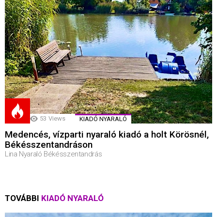
53
Views
KIADÓ NYARALÓ
Medencés, vízparti nyaraló kiadó a holt Körösnél,
Békésszentandráson
Lina Nyaraló Békésszentandrás
TOVÁBBI
KIADÓ NYARALÓ