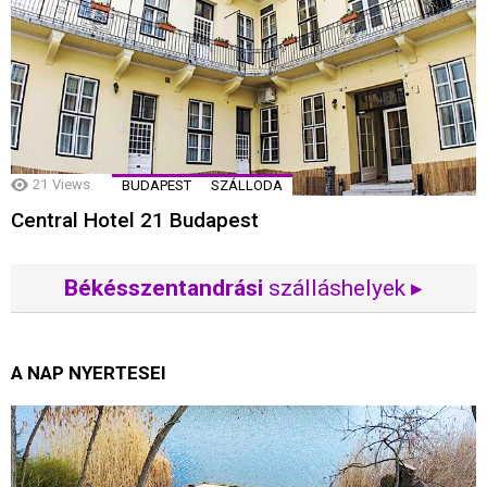
21
Views
BUDAPEST
SZÁLLODA
Central Hotel 21 Budapest
Békésszentandrási
szálláshelyek ▸
A NAP NYERTESEI