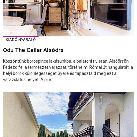
KIADÓ NYARALÓ
Odu The Cellar Alsóörs
Köszöntünk borospince lakásunkba, a balatoni riviérán, Alsóörsön.
Fedezd fel a természet varázsát, történelmi Római út hangulatát, a
helyi borok különlegességét.Gyere és tapasztald meg ezt a
varázslatos helyet. A pinc ...