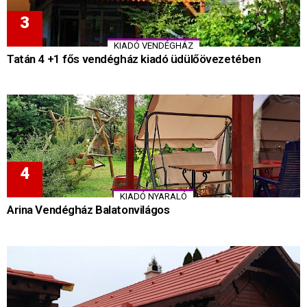
KIADÓ VENDÉGHÁZ
Tatán 4 +1 fős vendégház kiadó üdülőövezetében
KIADÓ NYARALÓ
Arina Vendégház Balatonvilágos