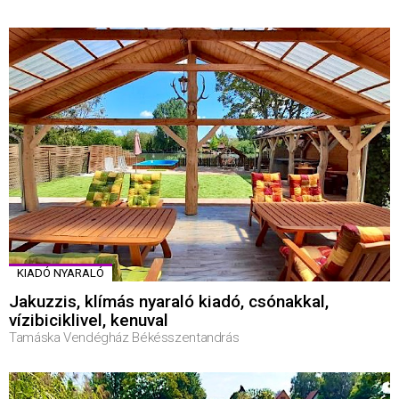
KIADÓ NYARALÓ
Jakuzzis, klímás nyaraló kiadó, csónakkal,
vízibiciklivel, kenuval
Tamáska Vendégház Békésszentandrás