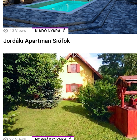
40
Views
KIADÓ NYARALÓ
Jordáki Apartman Siófok
22
Views
HORGÁSZNYARALÓ