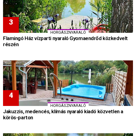
HORGÁSZNYARALÓ
Flamingó Ház vízparti nyaraló Gyomaendrőd közkedvelt
részén
HORGÁSZNYARALÓ
Jakuzzis, medencés, klímás nyaraló kiadó közvetlen a
körös-parton