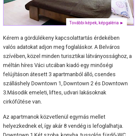
További képek, képgaléria ►
Kérem a gördülékeny kapcsolattartás érdekében
valós adatokat adjon meg foglaláskor. A Belváros
szívében, közel minden turisztikai látványossághoz, a
méltán híres Váci utcában kiadó egy minőségi
felújításon átesett 3 apartmanból álló, csendes
szálláshely Downtown 1, Downtown 2 és Downtown
3.Második emeleti, liftes, udvari lakásoknak
cirkófűtése van.
Az apartmanok közvetlenül egymás mellet
helyezkednek el, így akár 8 vendég is lefoglalhatja.
Downtown 1 Két szoba, konyha, tussolós fürdő-WC