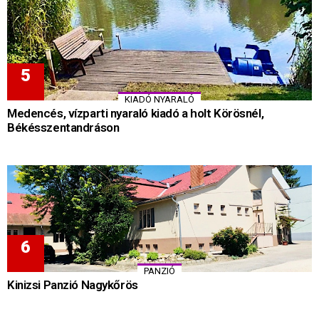
KIADÓ NYARALÓ
Medencés, vízparti nyaraló kiadó a holt Körösnél,
Békésszentandráson
PANZIÓ
Kinizsi Panzió Nagykőrös