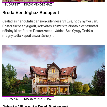
BUDAPEST
KIADÓ VENDÉGHÁZ
Bruda Vendégház Budapest
Családias hangulatú panziónk idén lesz 31 Éve, hogy nyitva van.
Pesterzsébet nyugodt, kertvárosi részén található a centrumtól
néhány kilométerre. Pesterzsébeti Jódos-Sós Gyógyfürdő is
megnyitotta kapuit a szálláshely ...
BUDAPEST
KIADÓ VENDÉGHÁZ
Private Villa with Pool Budapest