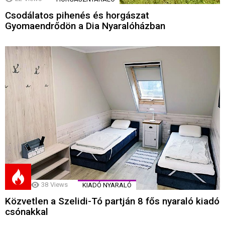
Csodálatos pihenés és horgászat
Gyomaendrődön a Dia Nyaralóházban
38
Views
KIADÓ NYARALÓ
Közvetlen a Szelidi-Tó partján 8 fős nyaraló kiadó
csónakkal