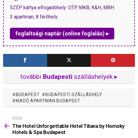
SZÉP kártya elfogadóhely: OTP, MKB, K&H, MBH
3 apartman, 8 férőhely
foglaltsági naptár (online foglalás) ▸
további
Budapesti
szálláshelyek ▸
BUDAPEST
BUDAPESTI SZÁLLÁSHELY
KIADÓ APARTMAN BUDAPEST
Előző
Mutass
többet
The Hotel Unforgettable Hotel Tiliana by Homoky
Hotels & Spa Budapest