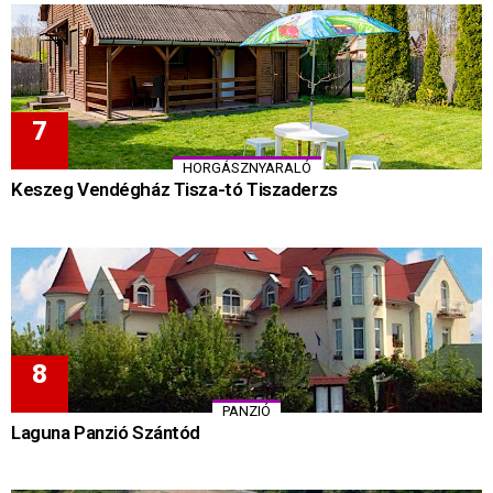
HORGÁSZNYARALÓ
Keszeg Vendégház Tisza-tó Tiszaderzs
PANZIÓ
Laguna Panzió Szántód