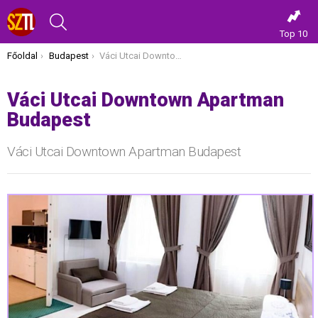
KERESÉS
Top 10
Itt vagy most:
Főoldal
Budapest
Váci Utcai Downtown Apartman Budapest
Váci Utcai Downtown Apartman
Budapest
Váci Utcai Downtown Apartman Budapest