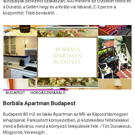
autópályák bevezető szakaszán, 400 méterre az Erzsébet hídtól és
a Dunától, a Gellért hegy és a Királyi vár lábánál, 2-3 percre a
központtól. Több bevásárló ...
BUDAPEST
HORGÁSZNYARALÓ
Borbála Apartman Budapest
Budapesti 80 m2-es lakás Apartman az M0-as Káposztásmegyeri
lehajtójánál. Parkosított környezetben, jó közlekedési feltételekkel
mind a Belváros, mind a környező települések felé. / Fót, Dunakeszi,
Mogyoród, Veresegyh ...