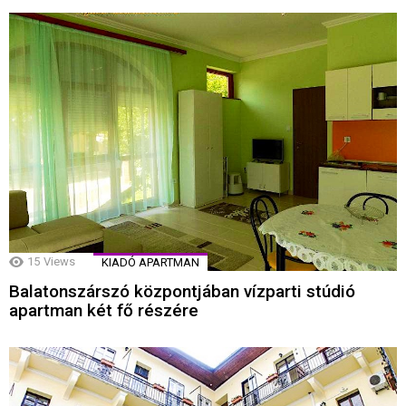
15
Views
KIADÓ APARTMAN
Balatonszárszó központjában vízparti stúdió
apartman két fő részére