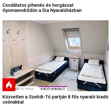
Csodálatos pihenés és horgászat
Gyomaendrődön a Dia Nyaralóházban
36
Views
KIADÓ NYARALÓ
Közvetlen a Szelidi-Tó partján 8 fős nyaraló kiadó
csónakkal