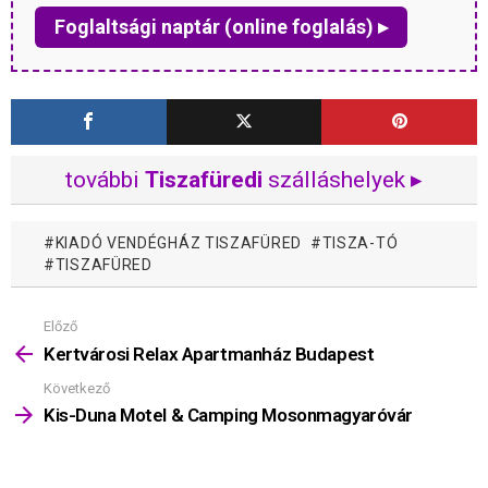
Foglaltsági naptár (online foglalás) ▸
további
Tiszafüredi
szálláshelyek ▸
KIADÓ VENDÉGHÁZ TISZAFÜRED
TISZA-TÓ
TISZAFÜRED
Előző
Mutass
többet
Kertvárosi Relax Apartmanház Budapest
Következő
Kis-Duna Motel & Camping Mosonmagyaróvár