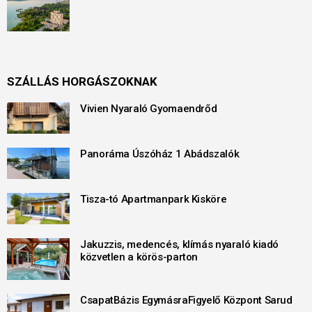
SZÁLLÁS HORGÁSZOKNAK
Vivien Nyaraló Gyomaendrőd
Panoráma Úszóház 1 Abádszalók
Tisza-tó Apartmanpark Kisköre
Jakuzzis, medencés, klímás nyaraló kiadó
közvetlen a körös-parton
CsapatBázis EgymásraFigyelő Központ Sarud