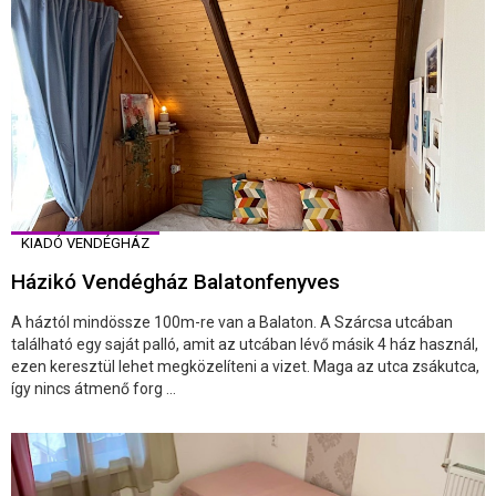
KIADÓ VENDÉGHÁZ
Házikó Vendégház Balatonfenyves
A háztól mindössze 100m-re van a Balaton. A Szárcsa utcában
található egy saját palló, amit az utcában lévő másik 4 ház használ,
ezen keresztül lehet megközelíteni a vizet. Maga az utca zsákutca,
így nincs átmenő forg ...