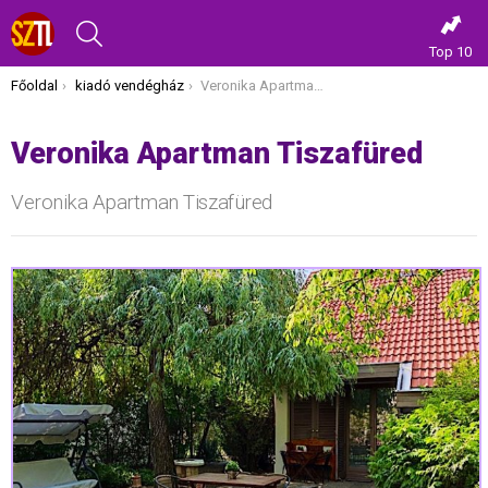
KERESÉS
Top 10
Itt vagy most:
Főoldal
kiadó vendégház
Veronika Apartman Tiszafüred
Veronika Apartman Tiszafüred
Veronika Apartman Tiszafüred