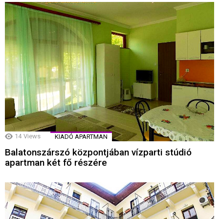
14
Views
KIADÓ APARTMAN
Balatonszárszó központjában vízparti stúdió
apartman két fő részére