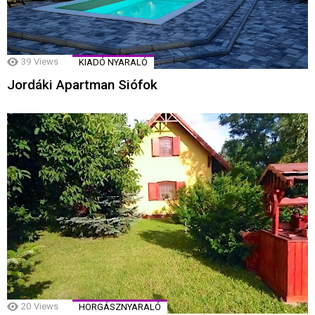
39
Views
KIADÓ NYARALÓ
Jordáki Apartman Siófok
20
Views
HORGÁSZNYARALÓ