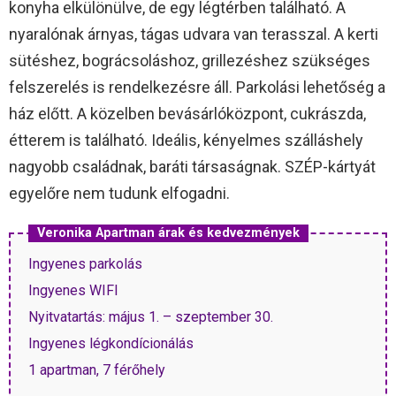
konyha elkülönülve, de egy légtérben található. A
nyaralónak árnyas, tágas udvara van terasszal. A kerti
sütéshez, bográcsoláshoz, grillezéshez szükséges
felszerelés is rendelkezésre áll. Parkolási lehetőség a
ház előtt. A közelben bevásárlóközpont, cukrászda,
étterem is található. Ideális, kényelmes szálláshely
nagyobb családnak, baráti társaságnak. SZÉP-kártyát
egyelőre nem tudunk elfogadni.
Veronika Apartman árak és kedvezmények
Ingyenes parkolás
Ingyenes WIFI
Nyitvatartás: május 1. – szeptember 30.
Ingyenes légkondícionálás
1 apartman, 7 férőhely