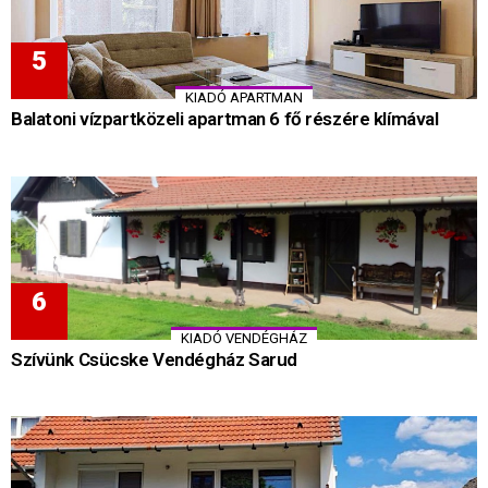
KIADÓ APARTMAN
Balatoni vízpartközeli apartman 6 fő részére klímával
KIADÓ VENDÉGHÁZ
Szívünk Csücske Vendégház Sarud