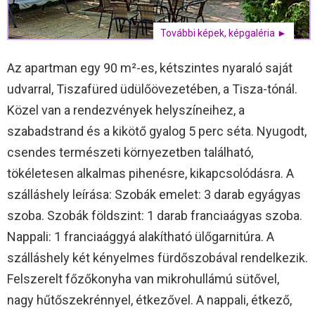
További képek, képgaléria ►
Az apartman egy 90 m²-es, kétszintes nyaraló saját
udvarral, Tiszafüred üdülőövezetében, a Tisza-tónál.
Közel van a rendezvények helyszíneihez, a
szabadstrand és a kikötő gyalog 5 perc séta. Nyugodt,
csendes természeti környezetben található,
tökéletesen alkalmas pihenésre, kikapcsolódásra. A
szálláshely leírása: Szobák emelet: 3 darab egyágyas
szoba. Szobák földszint: 1 darab franciaágyas szoba.
Nappali: 1 franciaággyá alakítható ülőgarnitúra. A
szálláshely két kényelmes fürdőszobával rendelkezik.
Felszerelt főzőkonyha van mikrohullámú sütővel,
nagy hűtőszekrénnyel, étkezővel. A nappali, étkező,