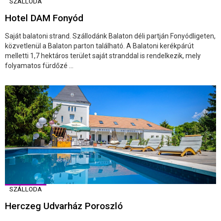
SZÁLLODA
Hotel DAM Fonyód
Saját balatoni strand. Szállodánk Balaton déli partján Fonyódligeten,
közvetlenül a Balaton parton található. A Balatoni kerékpárút
melletti 1,7 hektáros terület saját stranddal is rendelkezik, mely
folyamatos fürdőzé ...
SZÁLLODA
Herczeg Udvarház Poroszló