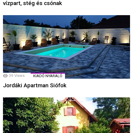
vízpart, stég és csónak
39
Views
KIADÓ NYARALÓ
Jordáki Apartman Siófok