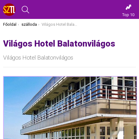
KERESÉS
Top 10
Itt vagy most:
Főoldal
szálloda
Világos Hotel Balatonvilágos
Világos Hotel Balatonvilágos
Világos Hotel Balatonvilágos