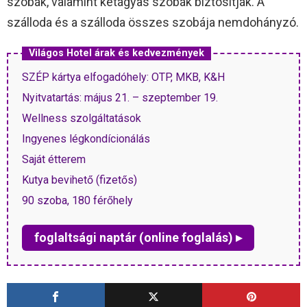
szobák, valamint kétágyas szobák biztosítják. A
szálloda és a szálloda összes szobája nemdohányzó.
Világos Hotel árak és kedvezmények
SZÉP kártya elfogadóhely: OTP, MKB, K&H
Nyitvatartás: május 21. – szeptember 19.
Wellness szolgáltatások
Ingyenes légkondícionálás
Saját étterem
Kutya bevihető (fizetős)
90 szoba, 180 férőhely
foglaltsági naptár (online foglalás) ▸