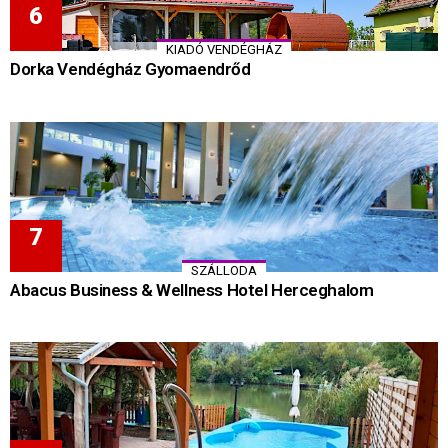
KIADÓ VENDÉGHÁZ
Dorka Vendégház Gyomaendrőd
SZÁLLODA
Abacus Business & Wellness Hotel Herceghalom