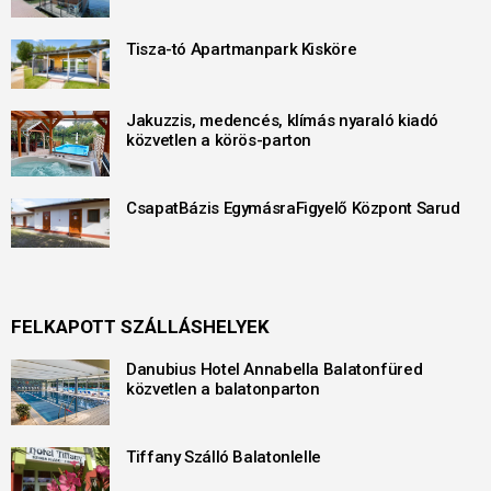
Tisza-tó Apartmanpark Kisköre
Jakuzzis, medencés, klímás nyaraló kiadó
közvetlen a körös-parton
CsapatBázis EgymásraFigyelő Központ Sarud
FELKAPOTT SZÁLLÁSHELYEK
Danubius Hotel Annabella Balatonfüred
közvetlen a balatonparton
Tiffany Szálló Balatonlelle