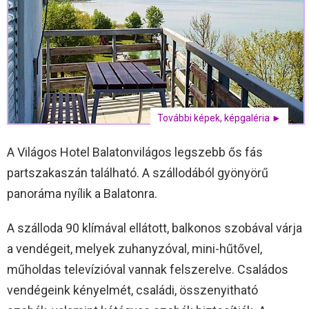
További képek, képgaléria ►
A Világos Hotel Balatonvilágos legszebb ős fás
partszakaszán található. A szállodából gyönyörű
panoráma nyílik a Balatonra.
A szálloda 90 klímával ellátott, balkonos szobával várja
a vendégeit, melyek zuhanyzóval, mini-hűtővel,
műholdas televízióval vannak felszerelve. Családos
vendégeink kényelmét, családi, összenyitható