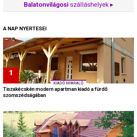
Balatonvilágosi
szálláshelyek ▸
A NAP NYERTESEI
KIADÓ NYARALÓ
Tiszakécskén modern apartman kiadó a fürdő
szomszédságában