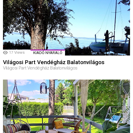
17
Views
KIADÓ NYARALÓ
Világosi Part Vendégház Balatonvilágos
Világosi Part Vendégház Balatonvilágos