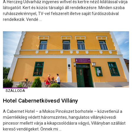
A Herczeg Udvarház ingyenes wifivel és kertre néző kilátással várja
látogatóit. Kert és közös társalgó áll rendelkezésre. Minden szoba
ruhásszekrénnyel, TV-vel felszerelt illetve saját fürdőszobával
rendelkezik. Vendé ...
SZÁLLODA
Hotel Cabernetkövesd Villány
A Cabernet Hotel – a Mokos Pincészet borhotele – közvetlenül a
műemlékileg védett háromszintes, hangulatos villánykövesdi
pincesor mellett várja a kikapcsolódásra vágyó, Villányban szállást
kereső vendégeket. Önnek mi ...