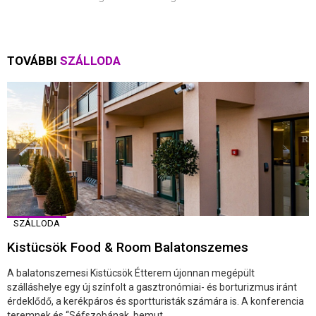
TOVÁBBI
SZÁLLODA
SZÁLLODA
Kistücsök Food & Room Balatonszemes
A balatonszemesi Kistücsök Étterem újonnan megépült
szálláshelye egy új színfolt a gasztronómiai- és borturizmus iránt
érdeklődő, a kerékpáros és sportturisták számára is. A konferencia
teremnek és “Séfszobának, bemut ...