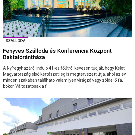
SZÁLLODA
Fenyves Szálloda és Konferencia Központ
Baktalórántháza
A Nyíregyházáról induló 41-es főútról kevesen tudják, hogy Kelet,
Magyarország első kertészetileg is megtervezett útja, ahol az év
minden szakában található valamilyen virágzó vagy zöldellő fa,
bokor. Változatosak a f ...