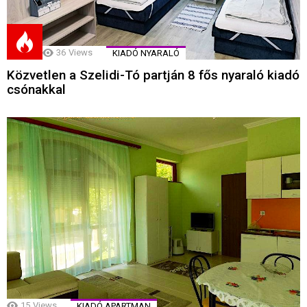
36
Views
KIADÓ NYARALÓ
Közvetlen a Szelidi-Tó partján 8 fős nyaraló kiadó
csónakkal
15
Views
KIADÓ APARTMAN