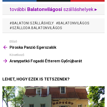
további
Balatonvilágosi
szálláshelyek ▸
BALATONI SZÁLLÁSHELY
BALATONVILÁGOS
SZÁLLODA BALATONVILÁGOS
Előző
Mutass
többet
Piroska Panzió Egerszalók
Következő
Aranypatkó Fogadó Étterem Győrújbarát
LEHET, HOGY EZEK IS TETSZENEK?