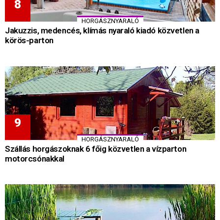
HORGÁSZNYARALÓ
Jakuzzis, medencés, klímás nyaraló kiadó közvetlen a
körös-parton
HORGÁSZNYARALÓ
Szállás horgászoknak 6 főig közvetlen a vízparton
motorcsónakkal