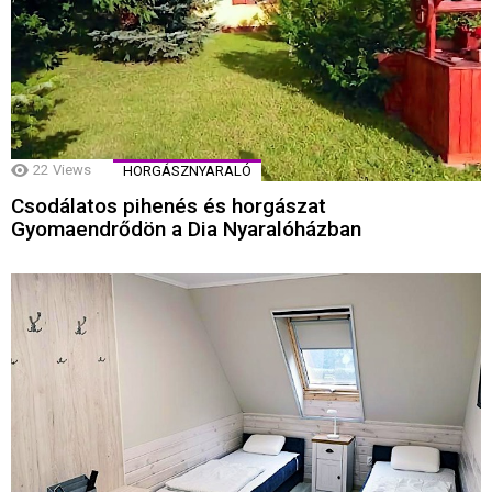
22
Views
HORGÁSZNYARALÓ
Csodálatos pihenés és horgászat
Gyomaendrődön a Dia Nyaralóházban