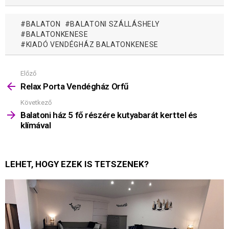
BALATON
BALATONI SZÁLLÁSHELY
BALATONKENESE
KIADÓ VENDÉGHÁZ BALATONKENESE
Előző
Mutass
többet
Relax Porta Vendégház Orfű
Következő
Balatoni ház 5 fő részére kutyabarát kerttel és
klímával
LEHET, HOGY EZEK IS TETSZENEK?