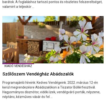
barátok. A foglaláshoz tartozó pontos és részletes felszereltséget,
valamint a teljeskör ...
KIADÓ VENDÉGHÁZ
Szőlőszem Vendégház Abádszalók
Programajánló híreink: Kedves Vendégeink. 2022. március 12-én
kerül megrendezésre Abádszalókon a Tiszator Böllérfesztivál.
Hagyományos disznótor, vidéki ízek, vendégváró porták, népzene,
néptánc, kézműves vásár és fel ...