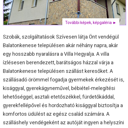
További képek, képgaléria ►
Szobák, szolgáltatások Szívesen látja Önt vendégül
Balatonkenese településen akár néhány napra, akár
egy hosszabb nyaralásra a Villa Hegyalja. A villa
ízlésesen berendezett, barátságos házzal várja a
Balatonkenese településen szállást keresőket. A
szállásadó örömmel fogadja gyermekek érkezését is,
kisággyal, gyerekágyneművel, bébiétel-melegítési
lehetőséggel, asztali etetőszékkel, fürdetőkáddal,
gyerekfellépővel és hordozható kisággyal biztosítja a
komfortos üdülést az egész család számára. A
szálláshely vendégeként az autóját ingyen a helyszíni