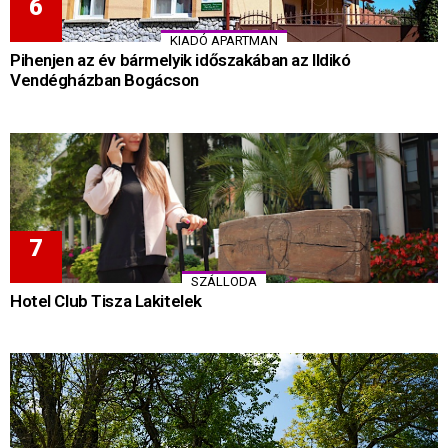
KIADÓ APARTMAN
Pihenjen az év bármelyik időszakában az Ildikó
Vendégházban Bogácson
SZÁLLODA
Hotel Club Tisza Lakitelek