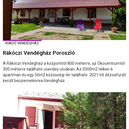
KIADÓ VENDÉGHÁZ
Rákóczi Vendégház Poroszló
A Rákóczi Vendégház a központtól 800 méterre, az Ökocentrumtól
300 méterre található csendes utcában. Az 5000m2 telken 6
apartman és egy 50m2 közösségi tér található. 2021 től dézsafürdő
került beüzemelésrea Vendégház ...