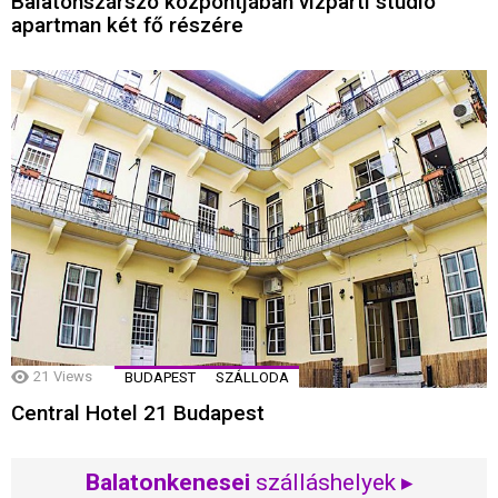
Balatonszárszó központjában vízparti stúdió
apartman két fő részére
21
Views
BUDAPEST
SZÁLLODA
Central Hotel 21 Budapest
Balatonkenesei
szálláshelyek ▸