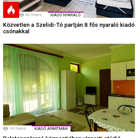
36
Views
KIADÓ NYARALÓ
Közvetlen a Szelidi-Tó partján 8 fős nyaraló kiadó
csónakkal
14
Views
KIADÓ APARTMAN