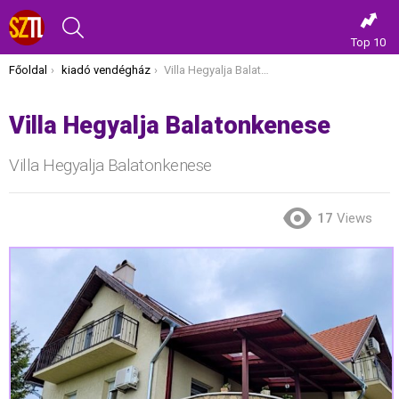
KERESÉS
Top 10
Itt vagy most:
Főoldal
kiadó vendégház
Villa Hegyalja Balatonkenese
Villa Hegyalja Balatonkenese
Villa Hegyalja Balatonkenese
17
Views