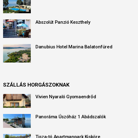
Abszolút Panzió Keszthely
Danubius Hotel Marina Balatonfüred
SZÁLLÁS HORGÁSZOKNAK
Vivien Nyaraló Gyomaendrőd
Panoráma Úszóház 1 Abádszalók
Tisza-tó Apartmanpark Kisköre