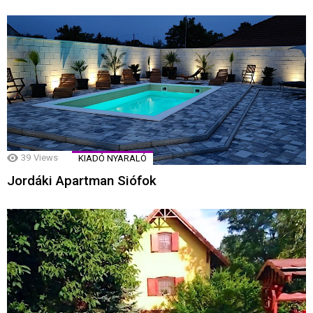
39
Views
KIADÓ NYARALÓ
Jordáki Apartman Siófok