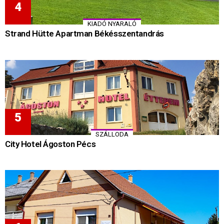
KIADÓ NYARALÓ
Strand Hütte Apartman Békésszentandrás
SZÁLLODA
City Hotel Ágoston Pécs