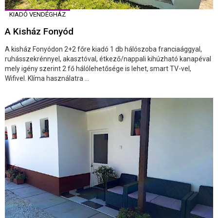
KIADÓ VENDÉGHÁZ
A Kisház Fonyód
A kisház Fonyódon 2+2 főre kiadó 1 db hálószoba franciaággyal,
ruhásszekrénnyel, akasztóval, étkező/nappali kihúzható kanapéval
mely igény szerint 2 fő hálólehetősége is lehet, smart TV-vel,
Wifivel. Klíma használatra ...