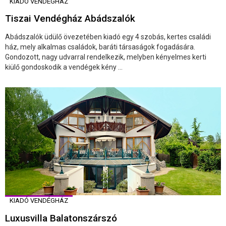
KIADÓ VENDÉGHÁZ
Tiszai Vendégház Abádszalók
Abádszalók üdülő övezetében kiadó egy 4 szobás, kertes családi
ház, mely alkalmas családok, baráti társaságok fogadására.
Gondozott, nagy udvarral rendelkezik, melyben kényelmes kerti
kiülő gondoskodik a vendégek kény ...
KIADÓ VENDÉGHÁZ
Luxusvilla Balatonszárszó