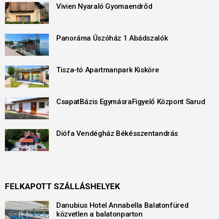
Vivien Nyaraló Gyomaendrőd
Panoráma Úszóház 1 Abádszalók
Tisza-tó Apartmanpark Kisköre
CsapatBázis EgymásraFigyelő Központ Sarud
Diófa Vendégház Békésszentandrás
FELKAPOTT SZÁLLÁSHELYEK
Danubius Hotel Annabella Balatonfüred
közvetlen a balatonparton