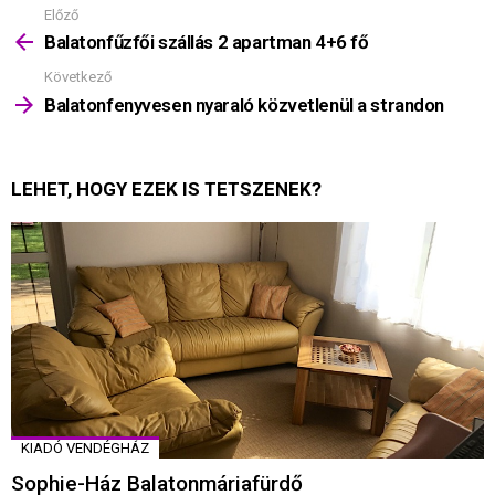
Előző
Mutass
többet
Balatonfűzfői szállás 2 apartman 4+6 fő
Következő
Balatonfenyvesen nyaraló közvetlenül a strandon
LEHET, HOGY EZEK IS TETSZENEK?
KIADÓ VENDÉGHÁZ
Sophie-Ház Balatonmáriafürdő