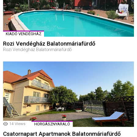
KIADÓ VENDÉGHÁZ
Rozi Vendégház Balatonmáriafürdő
Rozi Vendégház Balatonmáriafürdő
14
Views
HORGÁSZNYARALÓ
Csatornapart Apartmanok Balatonmáriafürdő