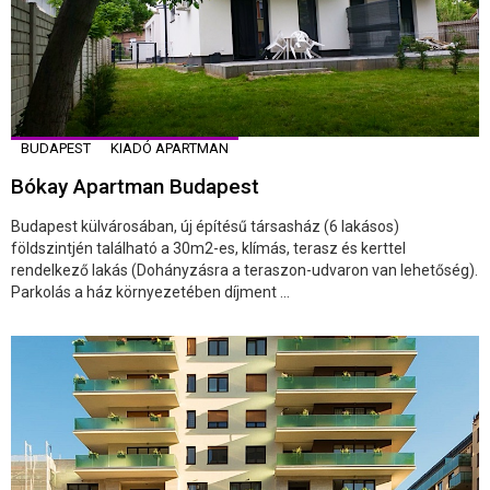
BUDAPEST
KIADÓ APARTMAN
Bókay Apartman Budapest
Budapest külvárosában, új építésű társasház (6 lakásos)
földszintjén található a 30m2-es, klímás, terasz és kerttel
rendelkező lakás (Dohányzásra a teraszon-udvaron van lehetőség).
Parkolás a ház környezetében díjment ...