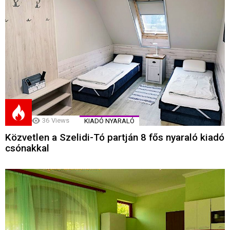
36
Views
KIADÓ NYARALÓ
Közvetlen a Szelidi-Tó partján 8 fős nyaraló kiadó
csónakkal