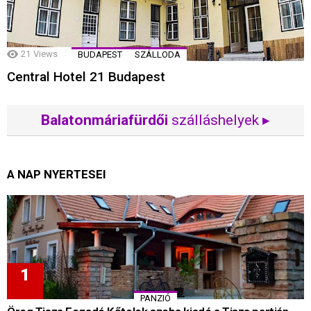
21
Views
BUDAPEST
SZÁLLODA
Central Hotel 21 Budapest
Balatonmáriafürdői
szálláshelyek ▸
A NAP NYERTESEI
PANZIÓ