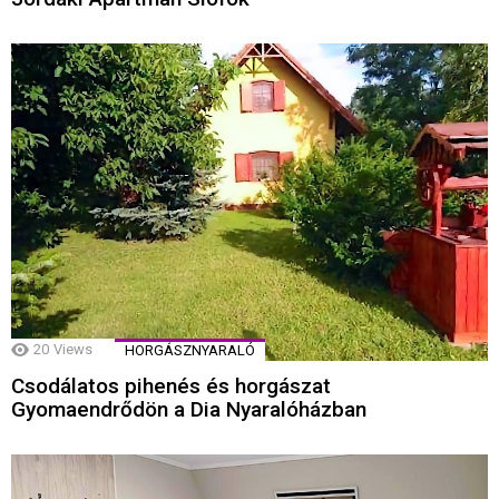
20
Views
HORGÁSZNYARALÓ
Csodálatos pihenés és horgászat
Gyomaendrődön a Dia Nyaralóházban