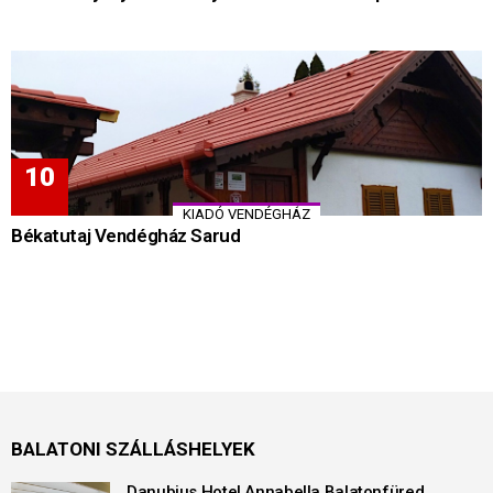
KIADÓ VENDÉGHÁZ
Békatutaj Vendégház Sarud
BALATONI SZÁLLÁSHELYEK
Danubius Hotel Annabella Balatonfüred