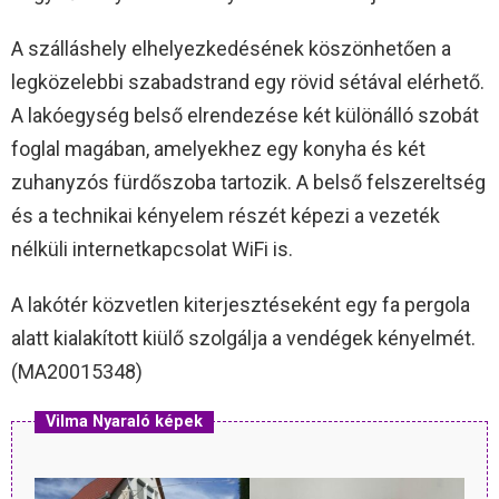
A szálláshely elhelyezkedésének köszönhetően a
legközelebbi szabadstrand egy rövid sétával elérhető.
A lakóegység belső elrendezése két különálló szobát
foglal magában, amelyekhez egy konyha és két
zuhanyzós fürdőszoba tartozik. A belső felszereltség
és a technikai kényelem részét képezi a vezeték
nélküli internetkapcsolat WiFi is.
A lakótér közvetlen kiterjesztéseként egy fa pergola
alatt kialakított kiülő szolgálja a vendégek kényelmét.
(MA20015348)
Vilma Nyaraló képek