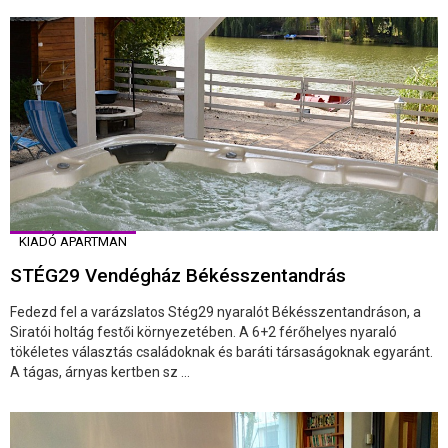
KIADÓ APARTMAN
STÉG29 Vendégház Békésszentandrás
Fedezd fel a varázslatos Stég29 nyaralót Békésszentandráson, a
Siratói holtág festői környezetében. A 6+2 férőhelyes nyaraló
tökéletes választás családoknak és baráti társaságoknak egyaránt.
A tágas, árnyas kertben sz ...