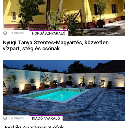
18
Views
HORGÁSZNYARALÓ
Nyugi Tanya Szentes-Magyartés, közvetlen
vízpart, stég és csónak
39
Views
KIADÓ NYARALÓ
Jordáki Apartman Siófok