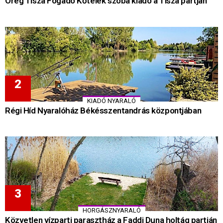
Öreg Tisza Fogadó Kőtelek szoba kiadó a Tisza partján
KIADÓ NYARALÓ
Régi Híd Nyaralóház Békésszentandrás központjában
HORGÁSZNYARALÓ
Közvetlen vízparti parasztház a Faddi Duna holtág partján