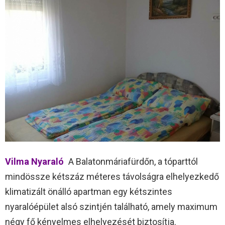
Vilma Nyaraló
A Balatonmáriafürdőn, a tóparttól
mindössze kétszáz méteres távolságra elhelyezkedő
klimatizált önálló apartman egy kétszintes
nyaralóépület alsó szintjén található, amely maximum
négy fő kényelmes elhelyezését biztosítja.