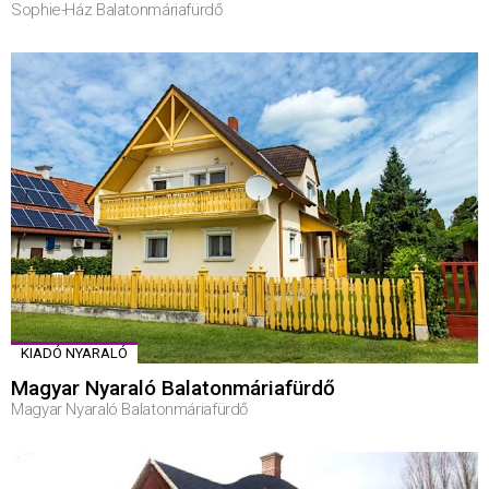
Sophie-Ház Balatonmáriafürdő
KIADÓ NYARALÓ
Magyar Nyaraló Balatonmáriafürdő
Magyar Nyaraló Balatonmáriafürdő