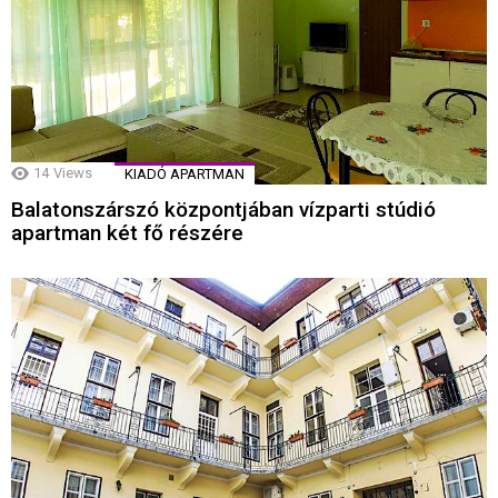
14
Views
KIADÓ APARTMAN
Balatonszárszó központjában vízparti stúdió
apartman két fő részére