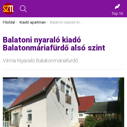
KERESÉS
Top 10
Itt vagy most:
Főoldal
Kiadó apartman
Balatoni nyaraló kiadó Balatonmáriafürdő alsó szint
Balatoni nyaraló kiadó
Balatonmáriafürdő alsó szint
Vilma Nyaraló Balatonmáriafürdő