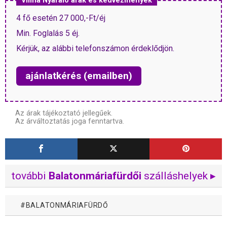
Vilma Nyaraló árak és kedvezmények
4 fő esetén 27 000,-Ft/éj
Min. Foglalás 5 éj.
Kérjük, az alábbi telefonszámon érdeklődjön.
ajánlatkérés (emailben)
Az árak tájékoztató jellegűek.
Az árváltoztatás joga fenntartva.
további
Balatonmáriafürdői
szálláshelyek ▸
BALATONMÁRIAFÜRDŐ