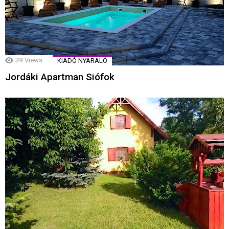
39
Views
KIADÓ NYARALÓ
Jordáki Apartman Siófok