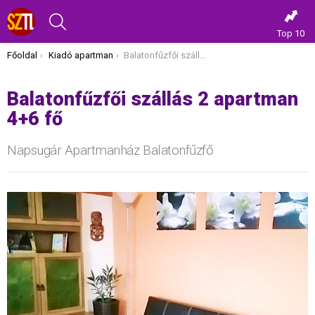
KERESÉS
Top 10
Itt vagy most:
Főoldal
Kiadó apartman
Balatonfűzfői szállás 2 apartman 4+6 fő
Balatonfűzfői szállás 2 apartman
4+6 fő
Napsugár Apartmanház Balatonfűzfő