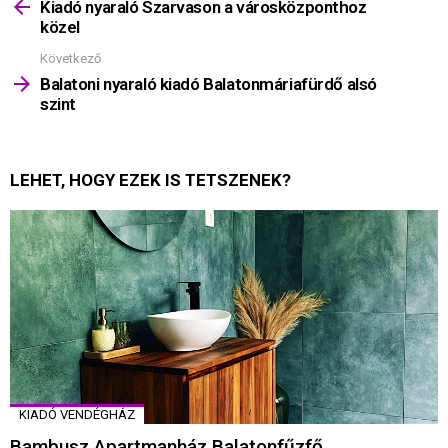
többet
Kiadó nyaraló Szarvason a városközponthoz
közel
Következő
Balatoni nyaraló kiadó Balatonmáriafürdő alsó
szint
LEHET, HOGY EZEK IS TETSZENEK?
KIADÓ VENDÉGHÁZ
Bambusz Apartmanház Balatonfűzfő