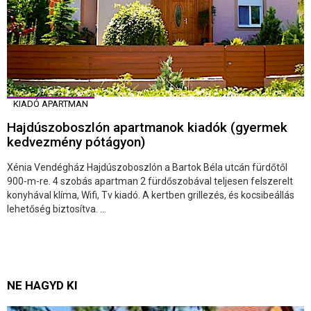
KIADÓ APARTMAN
Hajdúszoboszlón apartmanok kiadók (gyermek
kedvezmény pótágyon)
Xénia Vendégház Hajdúszoboszlón a Bartok Béla utcán fürdőtől
900-m-re. 4 szobás apartman 2 fürdőszobával teljesen felszerelt
konyhával klíma, Wifi, Tv kiadó. A kertben grillezés, és kocsibeállás
lehetőség biztosítva. ...
NE HAGYD KI