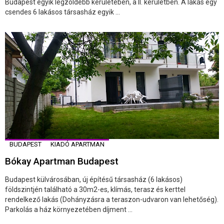
Budapest egyik legzöldebb kerületében, a II. kerületben. A lakás egy
csendes 6 lakásos társasház egyik ...
BUDAPEST
KIADÓ APARTMAN
Bókay Apartman Budapest
Budapest külvárosában, új építésű társasház (6 lakásos)
földszintjén található a 30m2-es, klímás, terasz és kerttel
rendelkező lakás (Dohányzásra a teraszon-udvaron van lehetőség).
Parkolás a ház környezetében díjment ...