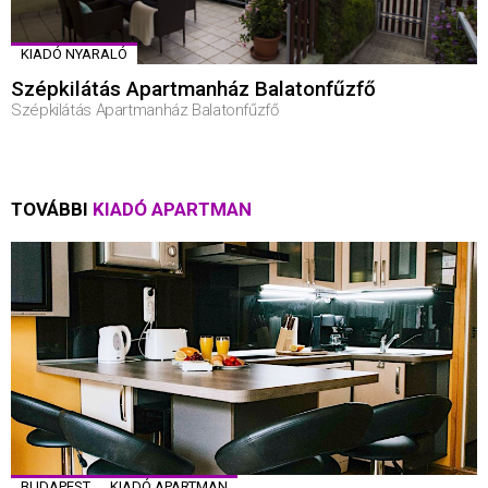
KIADÓ NYARALÓ
Szépkilátás Apartmanház Balatonfűzfő
Szépkilátás Apartmanház Balatonfűzfő
TOVÁBBI
KIADÓ APARTMAN
BUDAPEST
KIADÓ APARTMAN