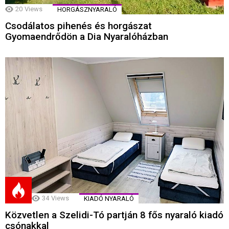
20
Views
HORGÁSZNYARALÓ
Csodálatos pihenés és horgászat
Gyomaendrődön a Dia Nyaralóházban
34
Views
KIADÓ NYARALÓ
Közvetlen a Szelidi-Tó partján 8 fős nyaraló kiadó
csónakkal