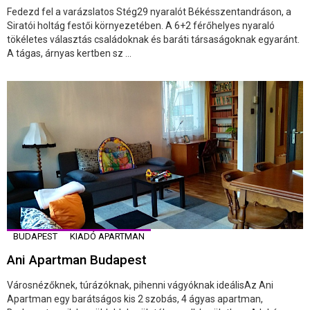
Fedezd fel a varázslatos Stég29 nyaralót Békésszentandráson, a
Siratói holtág festői környezetében. A 6+2 férőhelyes nyaraló
tökéletes választás családoknak és baráti társaságoknak egyaránt.
A tágas, árnyas kertben sz ...
BUDAPEST
KIADÓ APARTMAN
Ani Apartman Budapest
Városnézőknek, túrázóknak, pihenni vágyóknak ideálisAz Ani
Apartman egy barátságos kis 2 szobás, 4 ágyas apartman,