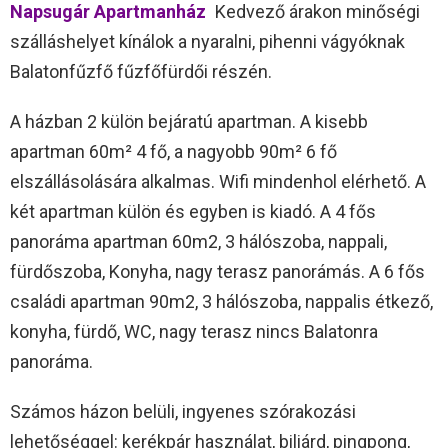
Napsugár Apartmanház
Kedvező árakon minőségi
szálláshelyet kínálok a nyaralni, pihenni vágyóknak
Balatonfűzfő fűzfőfürdői részén.
A házban 2 külön bejáratú apartman. A kisebb
apartman 60m² 4 fő, a nagyobb 90m² 6 fő
elszállásolására alkalmas. Wifi mindenhol elérhető. A
két apartman külön és egyben is kiadó. A 4 fős
panoráma apartman 60m2, 3 hálószoba, nappali,
fürdőszoba, Konyha, nagy terasz panorámás. A 6 fős
családi apartman 90m2, 3 hálószoba, nappalis étkező,
konyha, fürdő, WC, nagy terasz nincs Balatonra
panoráma.
Számos házon belüli, ingyenes szórakozási
lehetőséggel: kerékpár használat, biliárd, pingpong,