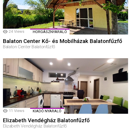
24
Views
HORGÁSZNYARALÓ
Balaton Center Kő- és Mobilházak Balatonfűzfő
Balaton Center Balatonfűzfő
11
Views
KIADÓ NYARALÓ
Elizabeth Vendégház Balatonfűzfő
Elizabeth Vendégház Balatonfűzfő