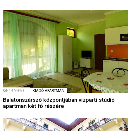
14
Views
KIADÓ APARTMAN
Balatonszárszó központjában vízparti stúdió
apartman két fő részére