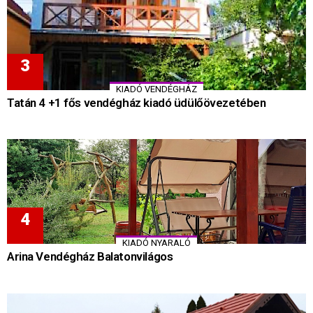
KIADÓ VENDÉGHÁZ
Tatán 4 +1 fős vendégház kiadó üdülőövezetében
KIADÓ NYARALÓ
Arina Vendégház Balatonvilágos