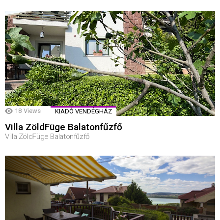
18
Views
KIADÓ VENDÉGHÁZ
Villa ZöldFüge Balatonfűzfő
Villa ZöldFüge Balatonfűzfő