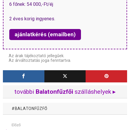
6 főnek: 54 000,-Ft/éj
2 éves korig ingyenes.
ajánlatkérés (emailben)
Az árak tájékoztató jellegűek.
Az árváltoztatás joga fenntartva.
további
Balatonfűzfői
szálláshelyek ▸
BALATONFŰZFŐ
Előző
Mutass