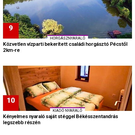
HORGÁSZNYARALÓ
Közvetlen vízparti bekerített családi horgásztó Pécstől
2km-re
KIADÓ NYARALÓ
Kényelmes nyaraló saját stéggel Békésszentandrás
legszebb részén