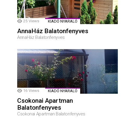
25
Views
KIADÓ NYARALÓ
AnnaHáz Balatonfenyves
AnnaHáz Balatonfenyves
16
Views
KIADÓ NYARALÓ
Csokonai Apartman
Balatonfenyves
Csokonai Apartman Balatonfenyves