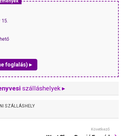
vezmények
 15.
hető
ne foglalás) ▸
enyvesi
szálláshelyek ▸
NI SZÁLLÁSHELY
Következő