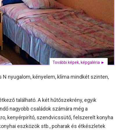
További képek, képgaléria ►
s N nyugalom, kényelem, klíma mindkét szinten,
étkező található. A két hűtőszekrény, egyik
gendő nagyobb családok számára még a
ro, kenyérpirító, szendvicssütő, felszerelt konyha
 konyhai eszközök stb., poharak és étkészletek