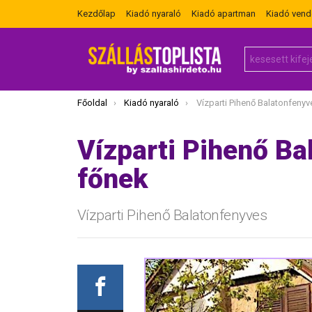
Kezdőlap
Kiadó nyaraló
Kiadó apartman
Kiadó ven
Search
for:
Itt vagy most:
Főoldal
Kiadó nyaraló
Vízparti Pihenő Balatonfenyv
Vízparti Pihenő Ba
főnek
Vízparti Pihenő Balatonfenyves