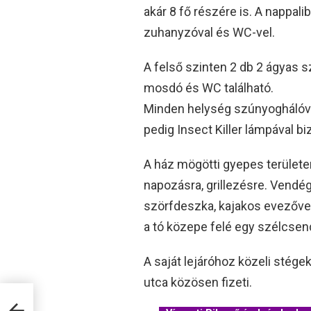
akár 8 fő részére is. A nappali
zuhanyzóval és WC-vel.
A felső szinten 2 db 2 ágyas s
mosdó és WC található.
Minden helység szúnyoghálóva
pedig Insect Killer lámpával bi
A ház mögötti gyepes terület
napozásra, grillezésre. Vendé
szörfdeszka, kajakos evezővel
a tó közepe felé egy szélcse
A saját lejáróhoz közeli stégek
utca közösen fizeti.