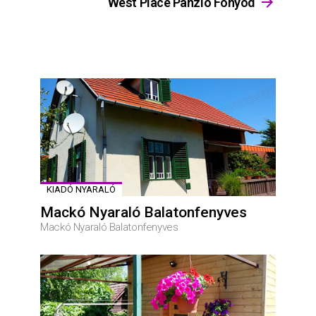
West Place Panzió Fonyód
KIADÓ NYARALÓ
Mackó Nyaraló Balatonfenyves
Mackó Nyaraló Balatonfenyves