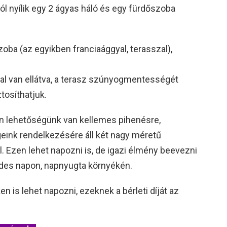
ból nyílik egy 2 ágyas háló és egy fürdőszoba
zoba (az egyikben franciaággyal, terasszal),
l van ellátva, a terasz szúnyogmentességét
ztosíthatjuk.
en lehetőségünk van kellemes pihenésre,
geink rendelkezésére áll két nagy méretű
. Ezen lehet napozni is, de igazi élmény beevezni
ndes napon, napnyugta környékén.
en is lehet napozni, ezeknek a bérleti díját az