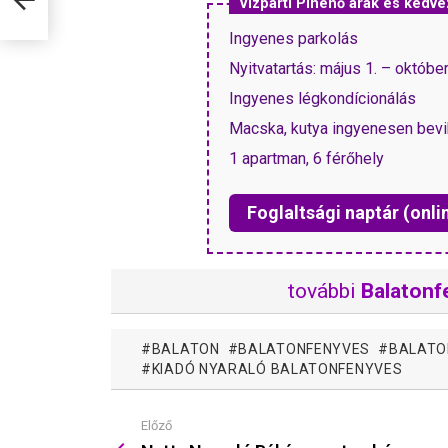
Vízparti Pihenő árak és ked
Ingyenes parkolás
Nyitvatartás: május 1. – október
Ingyenes légkondícionálás
Macska, kutya ingyenesen bevi
1 apartman, 6 férőhely
Foglaltsági naptár (onli
további
Balatonf
BALATON
BALATONFENYVES
BALATO
KIADÓ NYARALÓ BALATONFENYVES
Előző
Mutass