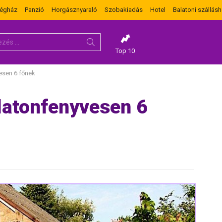
dégház
Panzió
Horgásznyaraló
Szobakiadás
Hotel
Balatoni szállásh
Top 10
esen 6 főnek
latonfenyvesen 6