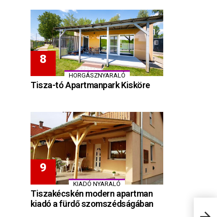
HORGÁSZNYARALÓ
Tisza-tó Apartmanpark Kisköre
KIADÓ NYARALÓ
Tiszakécskén modern apartman
kiadó a fürdő szomszédságában
West