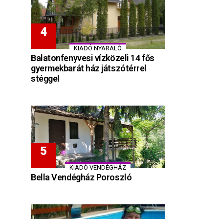
KIADÓ NYARALÓ
Balatonfenyvesi vízközeli 14 fős
gyermekbarát ház játszótérrel
stéggel
KIADÓ VENDÉGHÁZ
Bella Vendégház Poroszló