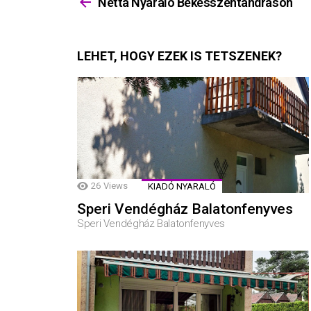
többet
Netta Nyaraló Békésszentandráson
LEHET, HOGY EZEK IS TETSZENEK?
26
Views
KIADÓ NYARALÓ
Speri Vendégház Balatonfenyves
Speri Vendégház Balatonfenyves