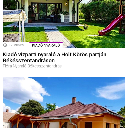
17
Views
KIADÓ NYARALÓ
Kiadó vízparti nyaraló a Holt Körös partján
Békésszentandráson
Flóra Nyaraló Békésszentandrás