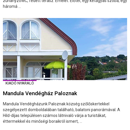
zuhanyzóWC, fedett terasz. Emelet: Előtér, egy kétágyas szoba, egy
háromá ...
KIADÓ NYARALÓ
Mandula Vendégház Paloznak
Mandula Vendégházunk Paloznak község szőlőskertekkel
szegélyezett domboldalában található, balatoni panorámával. A
Hild-díjas településen számos látnivaló várja a turistákat,
éttermekkel és minőségi boraikról ismert, ...