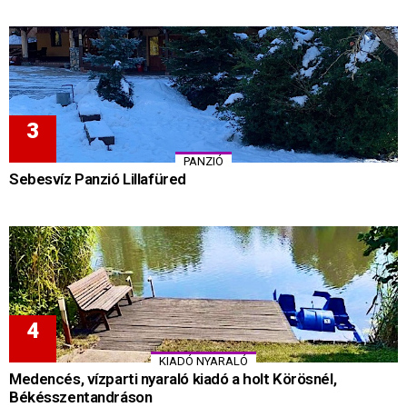
PANZIÓ
Sebesvíz Panzió Lillafüred
KIADÓ NYARALÓ
Medencés, vízparti nyaraló kiadó a holt Körösnél,
Békésszentandráson