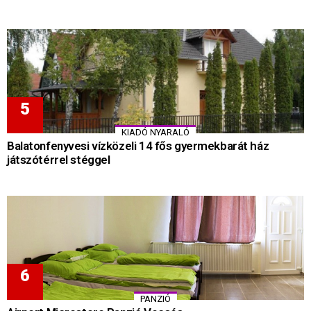
KIADÓ NYARALÓ
Balatonfenyvesi vízközeli 14 fős gyermekbarát ház
játszótérrel stéggel
PANZIÓ