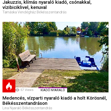
Jakuzzis, klímás nyaraló kiadó, csónakkal,
vízibiciklivel, kenuval
Tamáska Vendégház Békésszentandrás
57
Views
KIADÓ NYARALÓ
Medencés, vízparti nyaraló kiadó a holt Körösnél,
Békésszentandráson
Lina Nyaraló Békésszentandrás