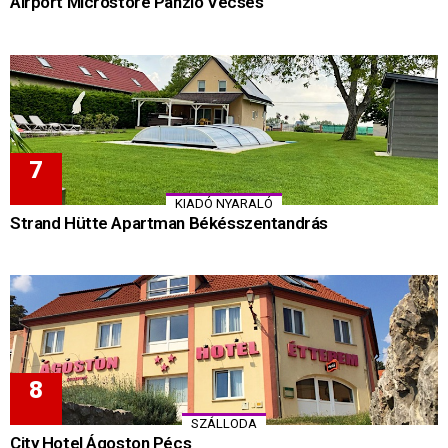
Airport Microstore Panzió Vecsés
KIADÓ NYARALÓ
Strand Hütte Apartman Békésszentandrás
SZÁLLODA
City Hotel Ágoston Pécs