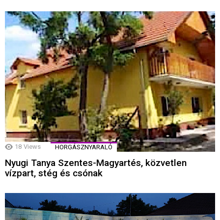
18
Views
HORGÁSZNYARALÓ
Nyugi Tanya Szentes-Magyartés, közvetlen
vízpart, stég és csónak