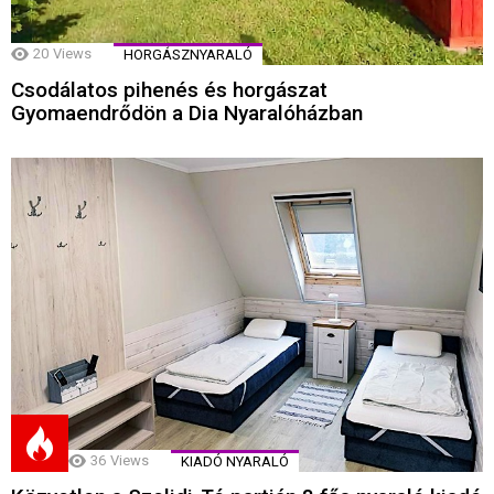
20
Views
HORGÁSZNYARALÓ
Csodálatos pihenés és horgászat
Gyomaendrődön a Dia Nyaralóházban
36
Views
KIADÓ NYARALÓ