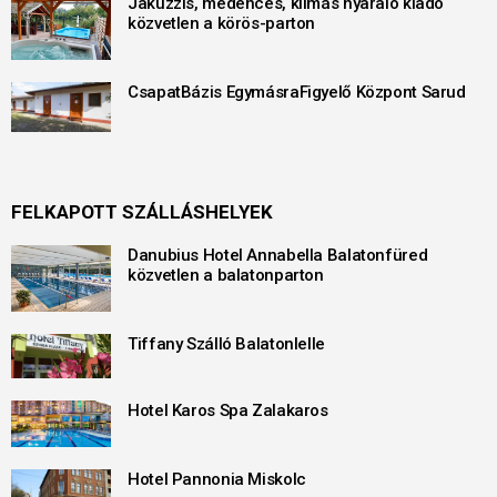
Jakuzzis, medencés, klímás nyaraló kiadó
közvetlen a körös-parton
CsapatBázis EgymásraFigyelő Központ Sarud
FELKAPOTT SZÁLLÁSHELYEK
Danubius Hotel Annabella Balatonfüred
közvetlen a balatonparton
Tiffany Szálló Balatonlelle
Hotel Karos Spa Zalakaros
Hotel Pannonia Miskolc