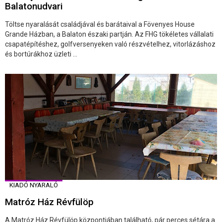
Balatonudvari
Töltse nyaralását családjával és barátaival a Fövenyes House
Grande Házban, a Balaton északi partján. Az FHG tökéletes vállalati
csapatépítéshez, golfversenyeken való részvételhez, vitorlázáshoz
és bortúrákhoz üzleti ...
KIADÓ NYARALÓ
Matróz Ház Révfülöp
A Matróz Ház Révfülöp központjában található, pár perces sétára a