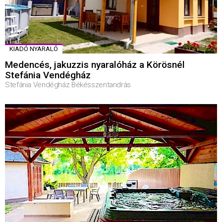
KIADÓ NYARALÓ
Medencés, jakuzzis nyaralóház a Körösnél
Stefánia Vendégház
Stefánia Vendégház Békésszentandrás