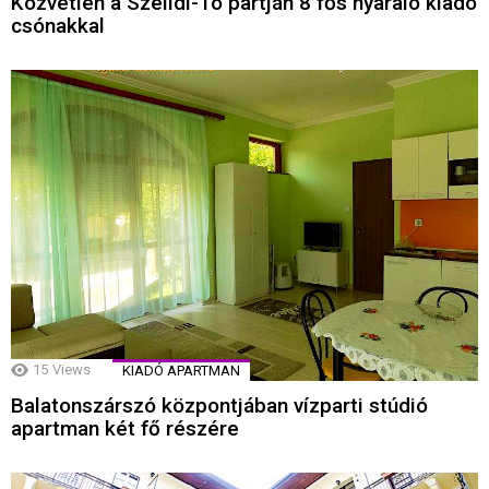
Közvetlen a Szelidi-Tó partján 8 fős nyaraló kiadó
csónakkal
15
Views
KIADÓ APARTMAN
Balatonszárszó központjában vízparti stúdió
apartman két fő részére