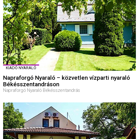
KIADÓ NYARALÓ
Napraforgó Nyaraló – közvetlen vízparti nyaraló
Békésszentandráson
Napraforgó Nyaraló Békésszentandrás