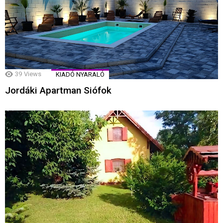
39
Views
KIADÓ NYARALÓ
Jordáki Apartman Siófok