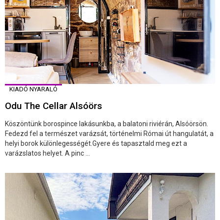
KIADÓ NYARALÓ
Odu The Cellar Alsóörs
Köszöntünk borospince lakásunkba, a balatoni riviérán, Alsóörsön.
Fedezd fel a természet varázsát, történelmi Római út hangulatát, a
helyi borok különlegességét.Gyere és tapasztald meg ezt a
varázslatos helyet. A pinc ...