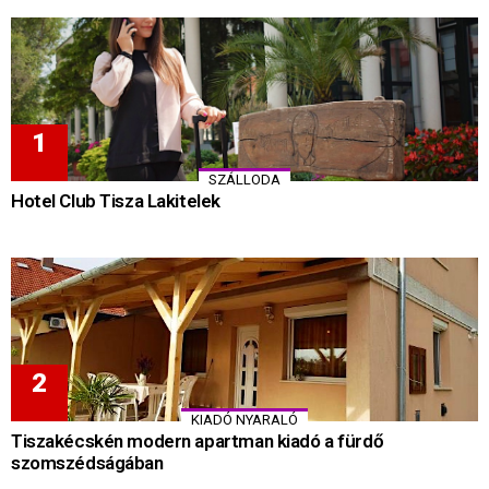
SZÁLLODA
Hotel Club Tisza Lakitelek
KIADÓ NYARALÓ
Tiszakécskén modern apartman kiadó a fürdő
szomszédságában