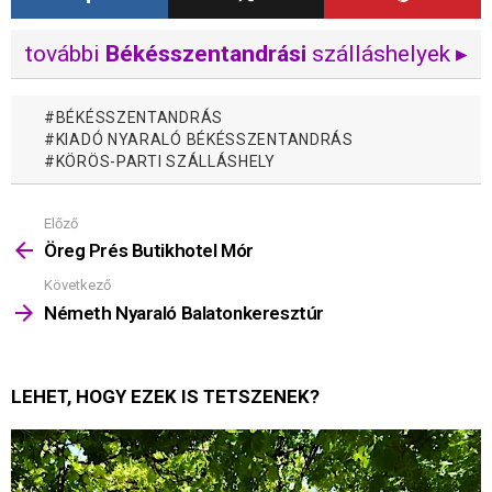
további
Békésszentandrási
szálláshelyek ▸
BÉKÉSSZENTANDRÁS
KIADÓ NYARALÓ BÉKÉSSZENTANDRÁS
KÖRÖS-PARTI SZÁLLÁSHELY
Előző
Mutass
többet
Öreg Prés Butikhotel Mór
Következő
Németh Nyaraló Balatonkeresztúr
LEHET, HOGY EZEK IS TETSZENEK?