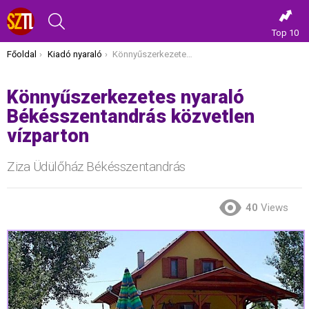
KERESÉS
Top 10
Itt vagy most:
Főoldal
Kiadó nyaraló
Könnyűszerkezetes nyaraló Békésszentandrás közvetlen vízparton
Könnyűszerkezetes nyaraló
Békésszentandrás közvetlen
vízparton
Ziza Üdülőház Békésszentandrás
40
Views