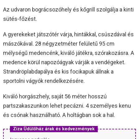
Az udvaron bográcsozóhely és kőgrill szolgálja a kinti
sütés-főzést.
A gyerekeket játszótér várja, hintákkal, csúszdával és
mászókával. 28 négyzetméter felületű 95 cm
mélységű medencénk, kiváló játékra, szórakozásra. A
medence körül napozóágyak várják a vendégeket.
Strandröplabdapálya és kis focikapuk állnak a
sportolni vágyók rendelkezésére.
Kiváló horgászhely, saját 56 méter hosszú
partszakaszunkon lehet pecázni. 4 személyes kenu
és csónak használható. A holtágban sok a hal.
Ziza Üdülőház árak és kedvezmények