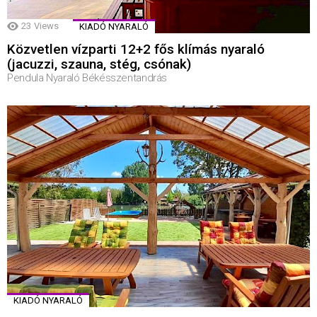
23
Views
KIADÓ NYARALÓ
Közvetlen vízparti 12+2 fős klímás nyaraló
(jacuzzi, szauna, stég, csónak)
Pendula Nyaraló Békésszentandrás
KIADÓ NYARALÓ