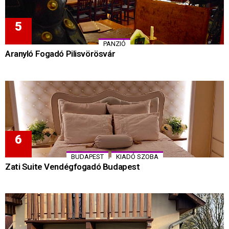
PANZIÓ
Aranyló Fogadó Pilisvörösvár
,
BUDAPEST
KIADÓ SZOBA
Zati Suite Vendégfogadó Budapest