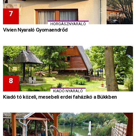
HORGÁSZNYARALÓ
Vivien Nyaraló Gyomaendrőd
KIADÓ NYARALÓ
Kiadó tó közeli, mesebeli erdei faházikó a Bükkben