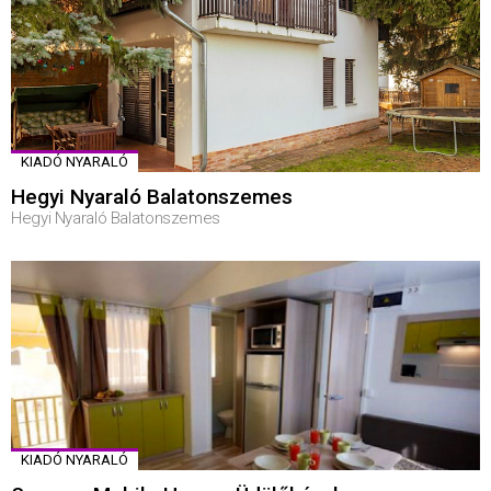
KIADÓ NYARALÓ
Hegyi Nyaraló Balatonszemes
Hegyi Nyaraló Balatonszemes
KIADÓ NYARALÓ