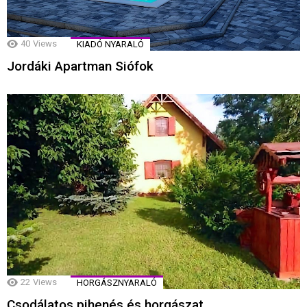
40
Views
KIADÓ NYARALÓ
Jordáki Apartman Siófok
22
Views
HORGÁSZNYARALÓ
Csodálatos pihenés és horgászat