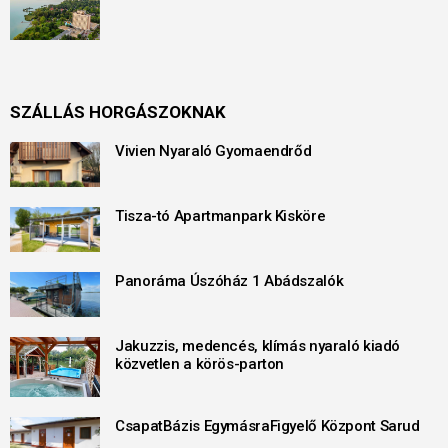
SZÁLLÁS HORGÁSZOKNAK
Vivien Nyaraló Gyomaendrőd
Tisza-tó Apartmanpark Kisköre
Panoráma Úszóház 1 Abádszalók
Jakuzzis, medencés, klímás nyaraló kiadó
közvetlen a körös-parton
CsapatBázis EgymásraFigyelő Központ Sarud