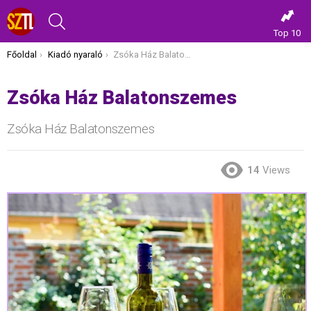
KERESÉS
Top 10
Itt vagy most:
Főoldal
Kiadó nyaraló
Zsóka Ház Balatonszemes
Zsóka Ház Balatonszemes
Zsóka Ház Balatonszemes
14
Views