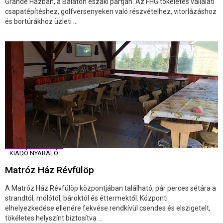
Grande Házban, a Balaton északi partján. Az FHG tökéletes vállalati
csapatépítéshez, golfversenyeken való részvételhez, vitorlázáshoz
és bortúrákhoz üzleti ...
KIADÓ NYARALÓ
Matróz Ház Révfülöp
A Matróz Ház Révfülöp központjában található, pár perces sétára a
strandtól, mólótól, bároktól és éttermektől. Központi
elhelyezkedése ellenére fekvése rendkívül csendes és elszigetelt,
tökéletes helyszínt biztosítva ...