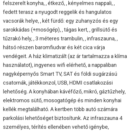
felszerelt konyha, , étkező, , kényelmes nappali, ,
fedett terasz a nyugodt reggelik és hangulatos
vacsorák helye, , két fürdő: egy zuhanyzós és egy
sarokkádas (+mosógép), , tágas kert, , grillsütő és
tűzrakó hely, , 3 méteres trambulin, , infraszauna, ,
hátsó részen baromfiudvar és két cica várja
vendégeit. A ház klimatizált (az ár tartalmazza a klíma
használatot), ingyenes wifi elérhető, a nappaliban
nagyképernyős Smart TV, SAT és földi sugárzású
csatornák, játékkonzol, USB, HDMI csatlakozási
lehetőség. A konyhában kávéfőző, mikró, gáztűzhely,
elektromos sütő, mosogatógép és minden konyhai
kellék megtalálható. A kertben több autó számára
parkolási lehetőséget biztosítunk. Az infraszauna 4
személyes, térítés ellenében vehető igénybe,