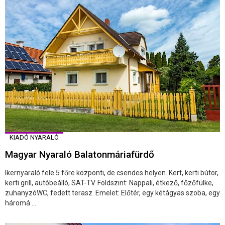
KIADÓ NYARALÓ
Magyar Nyaraló Balatonmáriafürdő
Ikernyaraló fele 5 főre központi, de csendes helyen. Kert, kerti bútor,
kerti grill, autóbeálló, SAT-TV. Földszint: Nappali, étkező, főzőfülke,
zuhanyzóWC, fedett terasz. Emelet: Előtér, egy kétágyas szoba, egy
háromá ...