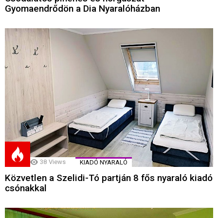
Gyomaendrődön a Dia Nyaralóházban
38
Views
KIADÓ NYARALÓ
Közvetlen a Szelidi-Tó partján 8 fős nyaraló kiadó
csónakkal