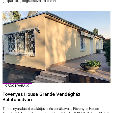
grillpartikra, bográcsozásra is van ...
KIADÓ NYARALÓ
Fövenyes House Grande Vendégház
Balatonudvari
Töltse nyaralását családjával és barátaival a Fövenyes House