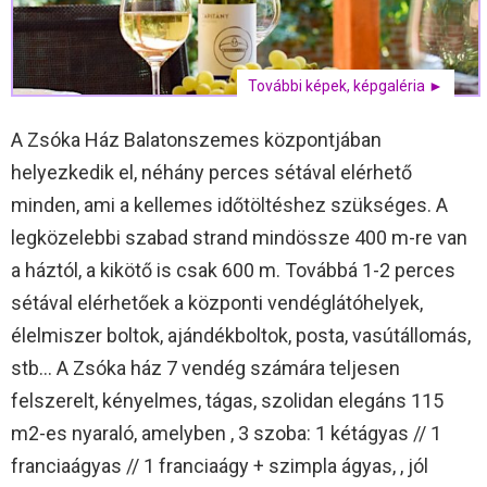
További képek, képgaléria ►
A Zsóka Ház Balatonszemes központjában
helyezkedik el, néhány perces sétával elérhető
minden, ami a kellemes időtöltéshez szükséges. A
legközelebbi szabad strand mindössze 400 m-re van
a háztól, a kikötő is csak 600 m. Továbbá 1-2 perces
sétával elérhetőek a központi vendéglátóhelyek,
élelmiszer boltok, ajándékboltok, posta, vasútállomás,
stb… A Zsóka ház 7 vendég számára teljesen
felszerelt, kényelmes, tágas, szolidan elegáns 115
m2-es nyaraló, amelyben , 3 szoba: 1 kétágyas // 1
franciaágyas // 1 franciaágy + szimpla ágyas, , jól