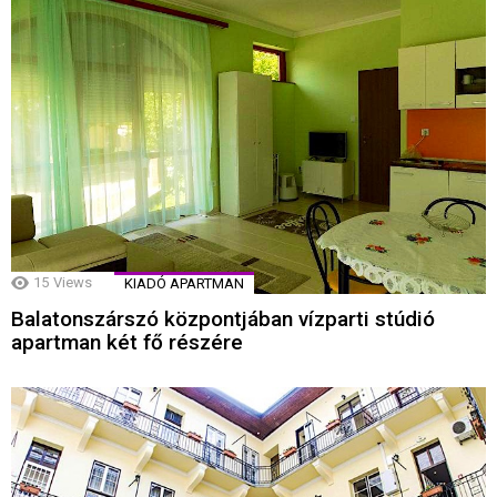
15
Views
KIADÓ APARTMAN
Balatonszárszó központjában vízparti stúdió
apartman két fő részére