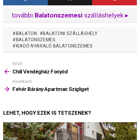
további
Balatonszemesi
szálláshelyek ▸
BALATON
BALATONI SZÁLLÁSHELY
BALATONSZEMES
KIADÓ NYARALÓ BALATONSZEMES
Előző
Mutass
többet
Chill Vendégház Fonyód
Következő
Fehér Bárány Apartman Szigliget
LEHET, HOGY EZEK IS TETSZENEK?