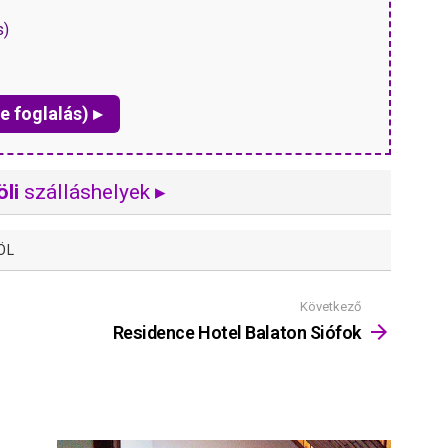
s)
e foglalás) ▸
li
szálláshelyek ▸
ÖL
Következő
Residence Hotel Balaton Siófok