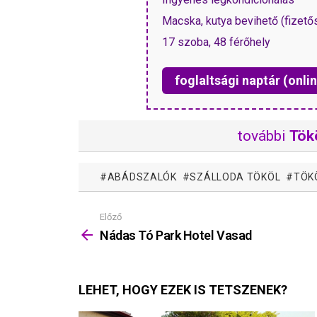
Macska, kutya bevihető (fizető
17 szoba, 48 férőhely
foglaltsági naptár (onlin
további
Tökö
ABÁDSZALÓK
SZÁLLODA TÖKÖL
TÖK
Előző
Mutass
többet
Nádas Tó Park Hotel Vasad
LEHET, HOGY EZEK IS TETSZENEK?