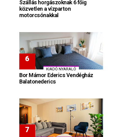
Szállás horgászoknak 6 főig
közvetlen a vízparton
motorcsónakkal
KIADÓ NYARALÓ
Bor Mámor Ederics Vendégház
Balatonederics