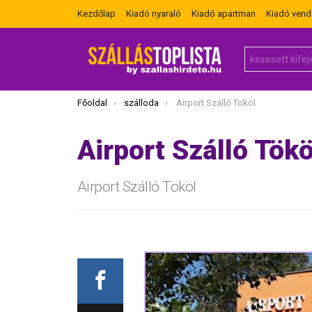
Kezdőlap
Kiadó nyaraló
Kiadó apartman
Kiadó ven
Search
for:
Itt vagy most:
Főoldal
szálloda
Airport Szálló Tököl
Airport Szálló Tökö
Airport Szálló Tököl