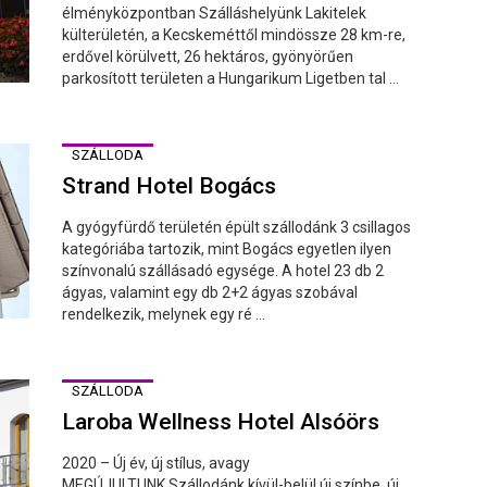
élményközpontban Szálláshelyünk Lakitelek
külterületén, a Kecskeméttől mindössze 28 km-re,
erdővel körülvett, 26 hektáros, gyönyörűen
parkosított területen a Hungarikum Ligetben tal ...
SZÁLLODA
Strand Hotel Bogács
A gyógyfürdő területén épült szállodánk 3 csillagos
kategóriába tartozik, mint Bogács egyetlen ilyen
színvonalú szállásadó egysége. A hotel 23 db 2
ágyas, valamint egy db 2+2 ágyas szobával
rendelkezik, melynek egy ré ...
SZÁLLODA
Laroba Wellness Hotel Alsóörs
2020 – Új év, új stílus, avagy
MEGÚJULTUNK.Szállodánk kívül-belül új színbe, új