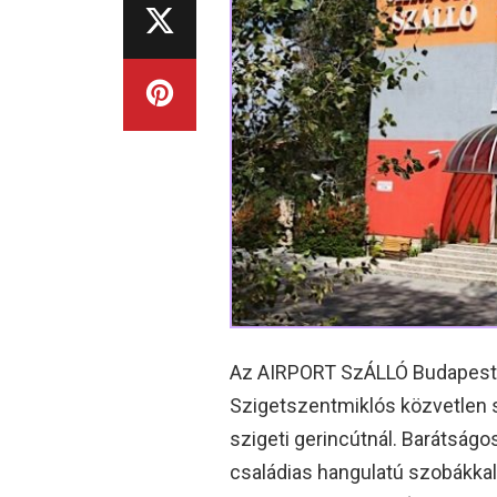
Az AIRPORT SzÁLLÓ Budapesttő
Szigetszentmiklós közvetlen 
szigeti gerincútnál. Barátságos
családias hangulatú szobákka