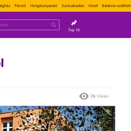
dégház
Panzió
Horgásznyaraló
Szobakiadás
Hotel
Balatoni szállásh
Top 10
l
26
Views