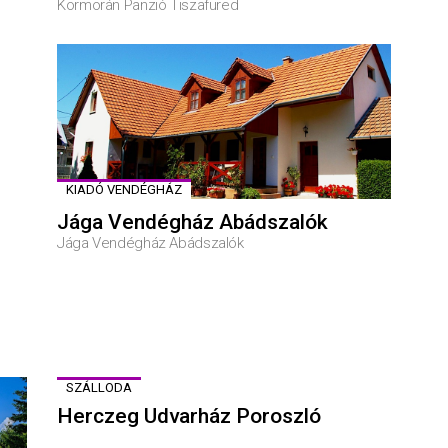
Kormorán Panzió Tiszafüred
KIADÓ VENDÉGHÁZ
Jága Vendégház Abádszalók
Jága Vendégház Abádszalók
SZÁLLODA
Herczeg Udvarház Poroszló