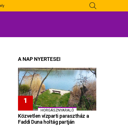
KERESÉS
ely
A NAP NYERTESEI
HORGÁSZNYARALÓ
Közvetlen vízparti parasztház a
Faddi Duna holtág partján