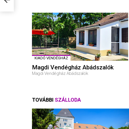
KIADÓ VENDÉGHÁZ
Magdi Vendégház Abádszalók
Magdi Vendégház Abádszalók
TOVÁBBI
SZÁLLODA