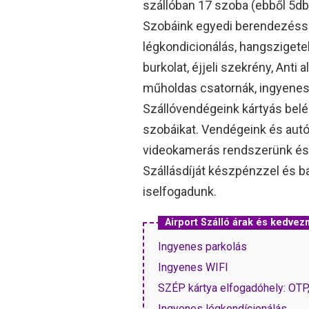
szállóban 17 szoba (ebből 5db 
Szobáink egyedi berendezésse
légkondicionálás, hangszigetel
burkolat, éjjeli szekrény, Anti
műholdas csatornák, ingyenes 
Szállóvendégeink kártyás belé
szobáikat. Vendégeink és autói
videokamerás rendszerünk és sa
Szállásdíját készpénzzel és ba
iselfogadunk.
Airport Szálló árak és kedve
Ingyenes parkolás
Ingyenes WIFI
SZÉP kártya elfogadóhely: OT
Ingyenes légkondícionálás