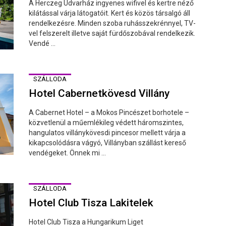
A Herczeg Udvarház ingyenes wifivel és kertre néző
kilátással várja látogatóit. Kert és közös társalgó áll
rendelkezésre. Minden szoba ruhásszekrénnyel, TV-
vel felszerelt illetve saját fürdőszobával rendelkezik.
Vendé ...
SZÁLLODA
Hotel Cabernetkövesd Villány
A Cabernet Hotel – a Mokos Pincészet borhotele –
közvetlenül a műemlékileg védett háromszintes,
hangulatos villánykövesdi pincesor mellett várja a
kikapcsolódásra vágyó, Villányban szállást kereső
vendégeket. Önnek mi ...
SZÁLLODA
Hotel Club Tisza Lakitelek
Hotel Club Tisza a Hungarikum Liget