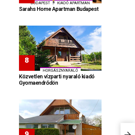
,
BUDAPEST
KIADÓ APARTMAN
Sarahs Home Apartman Budapest
HORGÁSZNYARALÓ
Közvetlen vízparti nyaraló kiadó
Gyomaendrődön
Resi