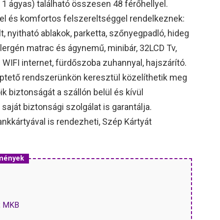
1 ágyas) található összesen 48 férőhellyel.
l és komfortos felszereltséggel rendelkeznek:
t, nyitható ablakok, parketta, szőnyegpadló, hideg
 allergén matrac és ágynemű, minibár, 32LCD Tv,
WIFI internet, fürdőszoba zuhannyal, hajszárító.
ptető rendszerünkön keresztül közelíthetik meg
k biztonságát a szállón belül és kívül
ját biztonsági szolgálat is garantálja.
nkkártyával is rendezheti, Szép Kártyát
zmények
P, MKB