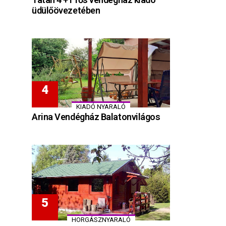
üdülőövezetében
KIADÓ NYARALÓ
Arina Vendégház Balatonvilágos
HORGÁSZNYARALÓ