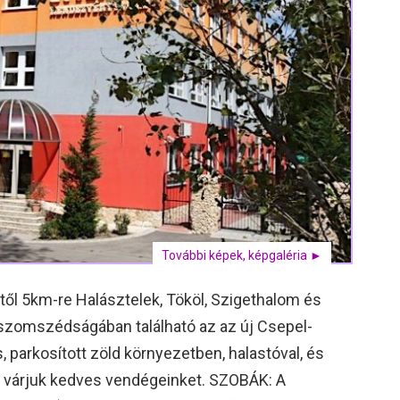
További képek, képgaléria ►
l 5km-re Halásztelek, Tököl, Szigethalom és
szomszédságában található az az új Csepel-
, parkosított zöld környezetben, halastóval, és
l várjuk kedves vendégeinket. SZOBÁK: A