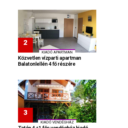
KIADÓ APARTMAN
Közvetlen vízparti apartman
Balatonlellén 4 fő részére
KIADÓ VENDÉGHÁZ
Tatán 4 +1 fős vendégház kiadó