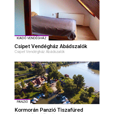
KIADÓ VENDÉGHÁZ
Csipet Vendégház Abádszalók
Csipet Vendégház Abádszalók
PANZIÓ
Kormorán Panzió Tiszafüred