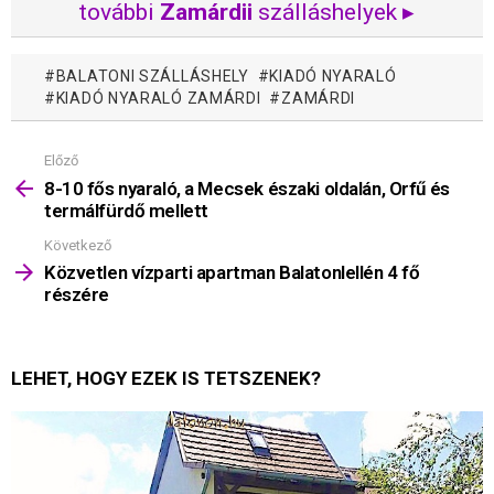
további
Zamárdii
szálláshelyek ▸
BALATONI SZÁLLÁSHELY
KIADÓ NYARALÓ
KIADÓ NYARALÓ ZAMÁRDI
ZAMÁRDI
Előző
Mutass
többet
8-10 fős nyaraló, a Mecsek északi oldalán, Orfű és
termálfürdő mellett
Következő
Közvetlen vízparti apartman Balatonlellén 4 fő
részére
LEHET, HOGY EZEK IS TETSZENEK?