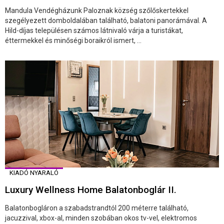
Mandula Vendégházunk Paloznak község szőlőskertekkel
szegélyezett domboldalában található, balatoni panorámával. A
Hild-díjas településen számos látnivaló várja a turistákat,
éttermekkel és minőségi boraikról ismert, ...
KIADÓ NYARALÓ
Luxury Wellness Home Balatonboglár II.
Balatonbogláron a szabadstrandtól 200 méterre található,
jacuzzival, xbox-al, minden szobában okos tv-vel, elektromos