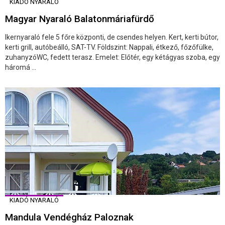
KIADÓ NYARALÓ
Magyar Nyaraló Balatonmáriafürdő
Ikernyaraló fele 5 főre központi, de csendes helyen. Kert, kerti bútor,
kerti grill, autóbeálló, SAT-TV. Földszint: Nappali, étkező, főzőfülke,
zuhanyzóWC, fedett terasz. Emelet: Előtér, egy kétágyas szoba, egy
háromá ...
KIADÓ NYARALÓ
Mandula Vendégház Paloznak