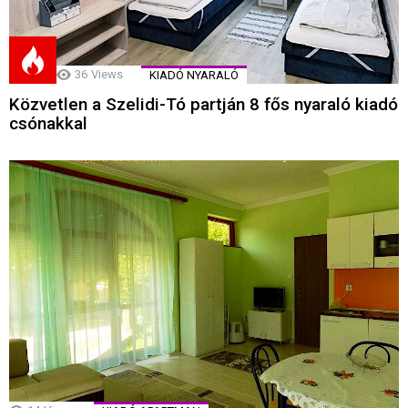
36
Views
KIADÓ NYARALÓ
Közvetlen a Szelidi-Tó partján 8 fős nyaraló kiadó
csónakkal