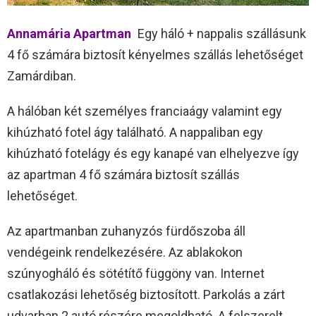
Annamária Apartman
Egy háló + nappalis szállásunk
4 fő számára biztosít kényelmes szállás lehetőséget
Zamárdiban.
A hálóban két személyes franciaágy valamint egy
kihúzható fotel ágy található. A nappaliban egy
kihúzható fotelágy és egy kanapé van elhelyezve így
az apartman 4 fő számára biztosít szállás
lehetőséget.
Az apartmanban zuhanyzós fürdőszoba áll
vendégeink rendelkezésére. Az ablakokon
szúnyogháló és sötétítő függöny van. Internet
csatlakozási lehetőség biztosított. Parkolás a zárt
udvarban 2 autó részére megoldható. A felszerelt