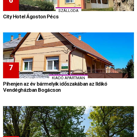
SZÁLLODA
City Hotel Ágoston Pécs
KIADÓ APARTMAN
Pihenjen az év bármelyik időszakában az Ildikó
Vendégházban Bogácson