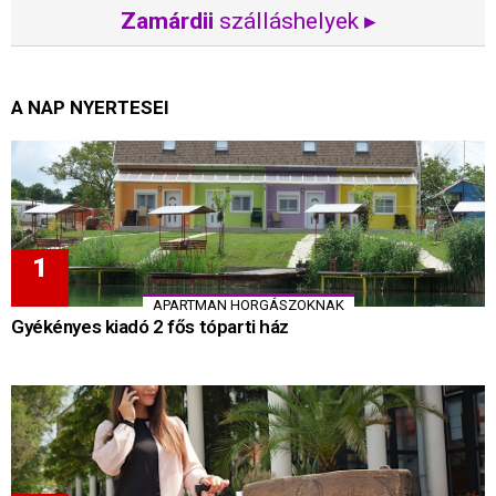
Zamárdii
szálláshelyek ▸
A NAP NYERTESEI
APARTMAN HORGÁSZOKNAK
Gyékényes kiadó 2 fős tóparti ház