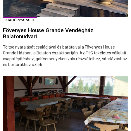
KIADÓ NYARALÓ
Fövenyes House Grande Vendégház
Balatonudvari
Töltse nyaralását családjával és barátaival a Fövenyes House
Grande Házban, a Balaton északi partján. Az FHG tökéletes vállalati
csapatépítéshez, golfversenyeken való részvételhez, vitorlázáshoz
és bortúrákhoz üzleti ...