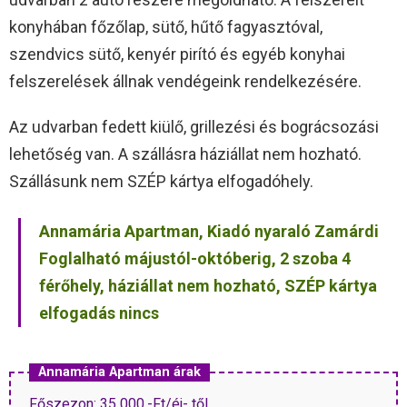
konyhában főzőlap, sütő, hűtő fagyasztóval,
szendvics sütő, kenyér pirító és egyéb konyhai
felszerelések állnak vendégeink rendelkezésére.
Az udvarban fedett kiülő, grillezési és bográcsozási
lehetőség van. A szállásra háziállat nem hozható.
Szállásunk nem SZÉP kártya elfogadóhely.
Annamária Apartman, Kiadó nyaraló Zamárdi
Foglalható májustól-októberig, 2 szoba 4
férőhely, háziállat nem hozható, SZÉP kártya
elfogadás nincs
Annamária Apartman árak
Főszezon: 35 000,-Ft/éj- től.