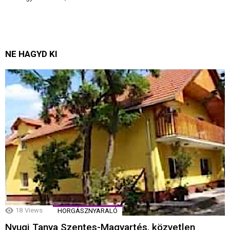
NE HAGYD KI
18
Views
HORGÁSZNYARALÓ
Nyugi Tanya Szentes-Magyartés, közvetlen