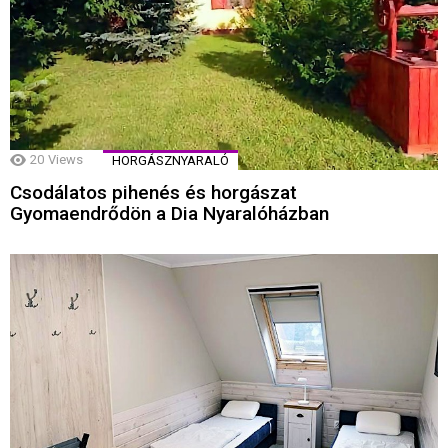
20
Views
HORGÁSZNYARALÓ
Csodálatos pihenés és horgászat
Gyomaendrődön a Dia Nyaralóházban