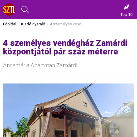
KERESÉS
Top 10
Itt vagy most:
Főoldal
Kiadó nyaraló
4 személyes vendégház Zamárdi központjától pár száz méterre
4 személyes vendégház Zamárdi
központjától pár száz méterre
Annamária Apartman Zamárdi