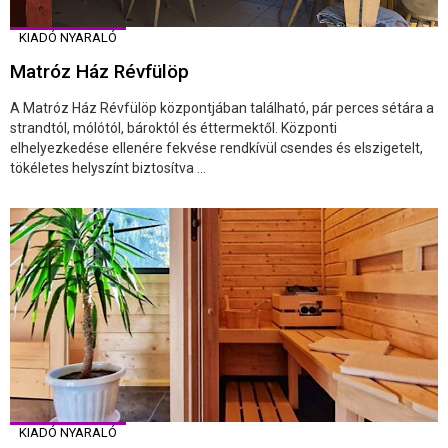
KIADÓ NYARALÓ
Matróz Ház Révfülöp
A Matróz Ház Révfülöp központjában található, pár perces sétára a
strandtól, mólótól, bároktól és éttermektől. Központi
elhelyezkedése ellenére fekvése rendkívül csendes és elszigetelt,
tökéletes helyszínt biztosítva ...
KIADÓ NYARALÓ