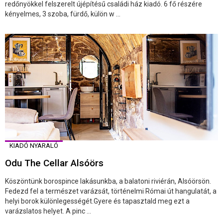
redőnyökkel felszerelt újépítésű családi ház kiadó. 6 fő részére
kényelmes, 3 szoba, fürdő, külön w ...
KIADÓ NYARALÓ
Odu The Cellar Alsóörs
Köszöntünk borospince lakásunkba, a balatoni riviérán, Alsóörsön.
Fedezd fel a természet varázsát, történelmi Római út hangulatát, a
helyi borok különlegességét.Gyere és tapasztald meg ezt a
varázslatos helyet. A pinc ...