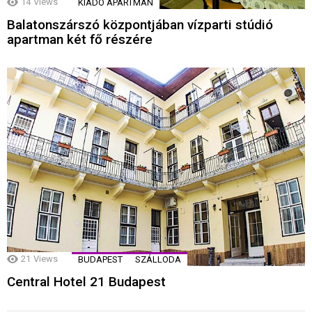
14
Views
KIADÓ APARTMAN
Balatonszárszó központjában vízparti stúdió
apartman két fő részére
21
Views
BUDAPEST
SZÁLLODA
Central Hotel 21 Budapest