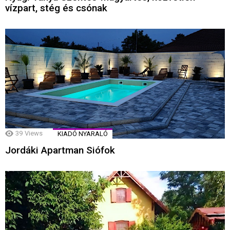
vízpart, stég és csónak
39
Views
KIADÓ NYARALÓ
Jordáki Apartman Siófok