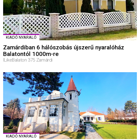
KIADÓ NYARALÓ
Zamárdiban 6 hálószobás újszerű nyaralóház
Balatontól 1000m-re
ILikeBalaton 375 Zamárdi
KIADÓ NYARALÓ