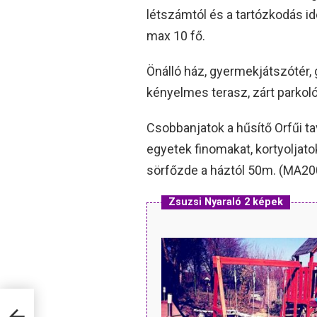
létszámtól és a tartózkodás ide
max 10 fő.
Önálló ház, gyermekjátszótér, g
kényelmes terasz, zárt parkoló,
Csobbanjatok a hűsítő Orfűi tav
egyetek finomakat, kortyolja
sörfőzde a háztól 50m. (MA2
Zsuzsi Nyaraló 2 képek