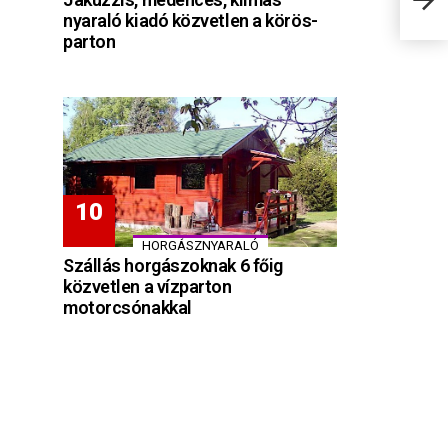
közp
nyaraló kiadó közvetlen a körös-
parton
HORGÁSZNYARALÓ
Szállás horgászoknak 6 főig
közvetlen a vízparton
motorcsónakkal