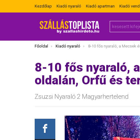
Kezdőlap
Kiadó nyaraló
Kiadó apartman
Kiadó ven
Search
for:
Itt vagy most:
Főoldal
Kiadó nyaraló
8-10 fős nyaraló, a Mecsek északi oldalán, Orfű é
8-10 fős nyaraló, 
oldalán, Orfű és t
Zsuzsi Nyaraló 2 Magyarhertelend