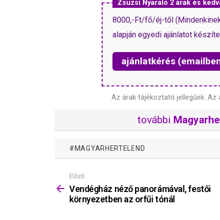
Zsuzsi Nyaraló 2 árak és ke
8000,-Ft/fő/éj-től (Mindenkine
alapján egyedi ajánlatot készíte
ajánlatkérés (emailbe
Az árak tájékoztató jellegűek.
Az 
további
Magyarhe
MAGYARHERTELEND
Előző
Mutass
többet
Vendégház néző panorámával, festői
környezetben az orfűi tónál