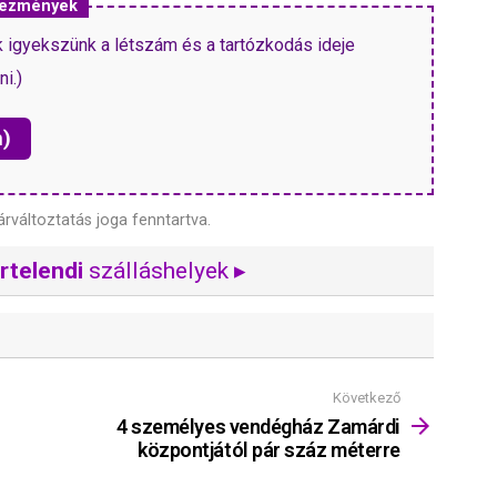
dvezmények
k igyekszünk a létszám és a tartózkodás ideje
ni.)
n)
árváltoztatás joga fenntartva.
rtelendi
szálláshelyek ▸
Következő
4 személyes vendégház Zamárdi
központjától pár száz méterre