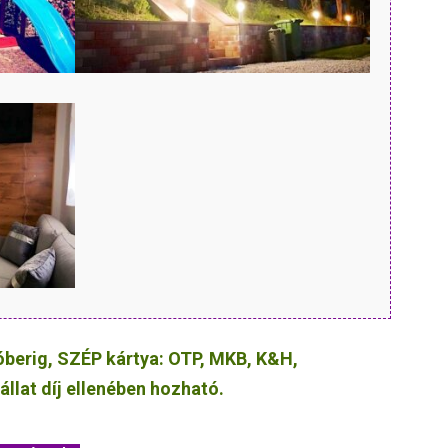
óberig, SZÉP kártya: OTP, MKB, K&H,
állat díj ellenében hozható.