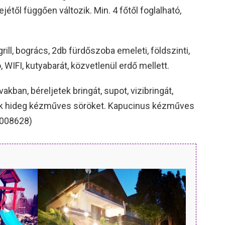
jétől függően változik. Min. 4 főtől foglalható,
rill, bogrács, 2db fürdőszoba emeleti, földszinti,
 WIFI, kutyabarát, közvetlenül erdő mellett.
akban, béreljetek bringát, supot, vizibringát,
tok hideg kézműves söröket. Kapucinus kézműves
0008628)