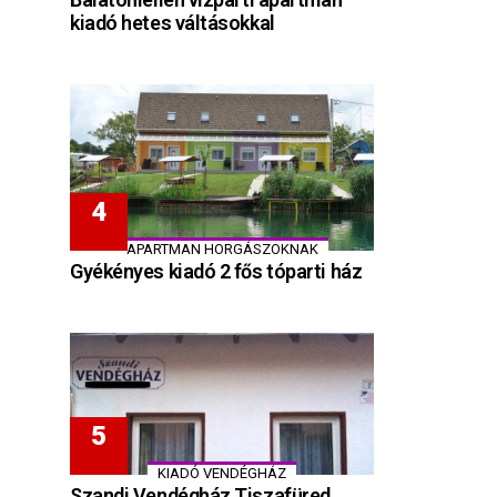
kiadó hetes váltásokkal
APARTMAN HORGÁSZOKNAK
Gyékényes kiadó 2 fős tóparti ház
KIADÓ VENDÉGHÁZ
Szandi Vendégház Tiszafüred