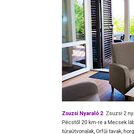
Zsuzsi Nyaraló 2
Zsuzsi 2 ny
Pécstől 20 km-re a Mecsek láb
túraútvonalak, Orfűi tavak, ho