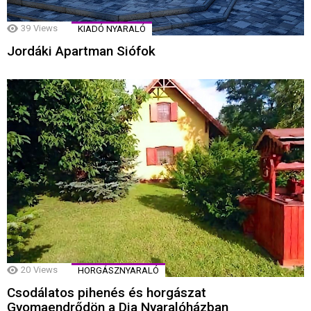
39
Views
KIADÓ NYARALÓ
Jordáki Apartman Siófok
20
Views
HORGÁSZNYARALÓ
Csodálatos pihenés és horgászat
Gyomaendrődön a Dia Nyaralóházban