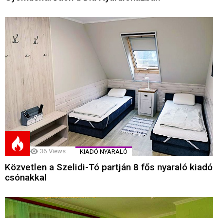
36
Views
KIADÓ NYARALÓ
Közvetlen a Szelidi-Tó partján 8 fős nyaraló kiadó
csónakkal