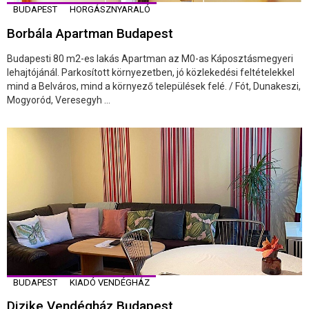
BUDAPEST
HORGÁSZNYARALÓ
Borbála Apartman Budapest
Budapesti 80 m2-es lakás Apartman az M0-as Káposztásmegyeri
lehajtójánál. Parkosított környezetben, jó közlekedési feltételekkel
mind a Belváros, mind a környező települések felé. / Fót, Dunakeszi,
Mogyoród, Veresegyh ...
BUDAPEST
KIADÓ VENDÉGHÁZ
Dizike Vendégház Budapest