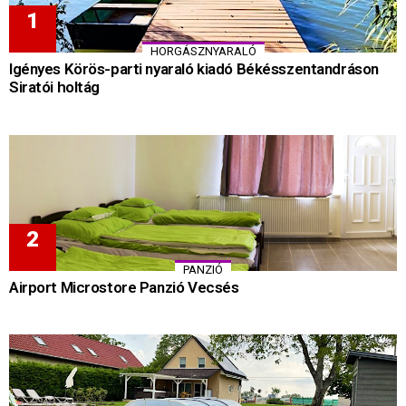
HORGÁSZNYARALÓ
Igényes Körös-parti nyaraló kiadó Békésszentandráson
Siratói holtág
PANZIÓ
Airport Microstore Panzió Vecsés