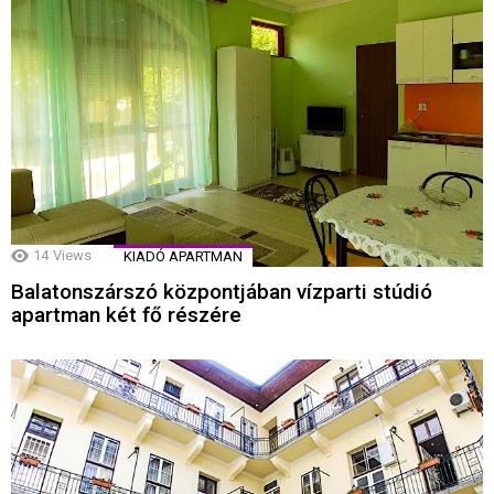
14
Views
KIADÓ APARTMAN
Balatonszárszó központjában vízparti stúdió
apartman két fő részére