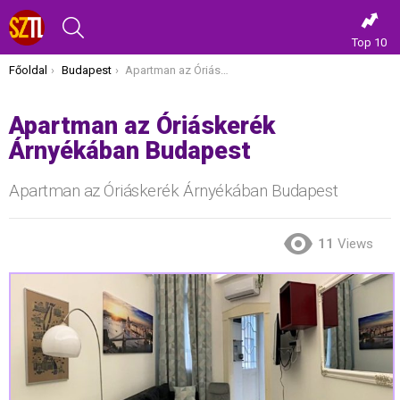
KERESÉS
Top 10
Itt vagy most:
Főoldal
Budapest
Apartman az Óriáskerék Árnyékában Budapest
Apartman az Óriáskerék
Árnyékában Budapest
Apartman az Óriáskerék Árnyékában Budapest
11
Views