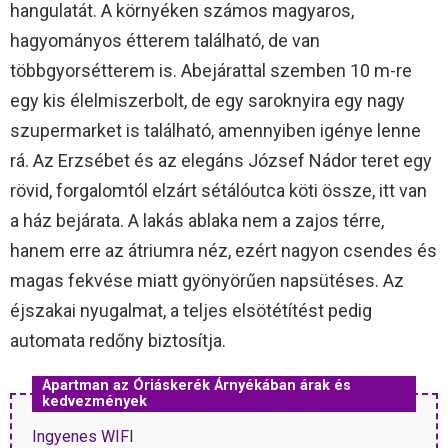
hangulatát. A környéken számos magyaros,
hagyományos étterem található, de van
többgyorsétterem is. Abejárattal szemben 10 m-re
egy kis élelmiszerbolt, de egy saroknyira egy nagy
szupermarket is található, amennyiben igénye lenne
rá. Az Erzsébet és az elegáns József Nádor teret egy
rövid, forgalomtól elzárt sétálóutca köti össze, itt van
a ház bejárata. A lakás ablaka nem a zajos térre,
hanem erre az átriumra néz, ezért nagyon csendes és
magas fekvése miatt gyönyörűen napsütéses. Az
éjszakai nyugalmat, a teljes elsötétítést pedig
automata redőny biztosítja.
Apartman az Óriáskerék Árnyékában árak és
kedvezmények
Ingyenes WIFI