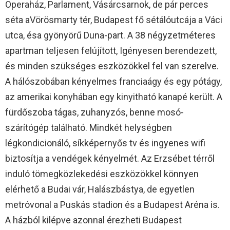
Operaház, Parlament, Vásárcsarnok, de pár perces
séta aVörösmarty tér, Budapest fő sétálóutcája a Váci
utca, ésa gyönyörű Duna-part. A 38 négyzetméteres
apartman teljesen felújított, Igényesen berendezett,
és minden szükséges eszközökkel fel van szerelve.
A hálószobában kényelmes franciaágy és egy pótágy,
az amerikai konyhában egy kinyitható kanapé került. A
fürdőszoba tágas, zuhanyzós, benne mosó-
szárítógép található. Mindkét helységben
légkondicionáló, síkképernyős tv és ingyenes wifi
biztosítja a vendégek kényelmét. Az Erzsébet térről
induló tömegközlekedési eszközökkel könnyen
elérhető a Budai vár, Halászbástya, de egyetlen
metróvonal a Puskás stadion és a Budapest Aréna is.
A házból kilépve azonnal érezheti Budapest