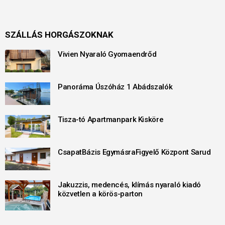
SZÁLLÁS HORGÁSZOKNAK
Vivien Nyaraló Gyomaendrőd
Panoráma Úszóház 1 Abádszalók
Tisza-tó Apartmanpark Kisköre
CsapatBázis EgymásraFigyelő Központ Sarud
Jakuzzis, medencés, klímás nyaraló kiadó
közvetlen a körös-parton