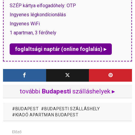
SZÉP kártya elfogadóhely: OTP
Ingyenes légkondícionálás
Ingyenes WiFi
1 apartman, 3 férőhely
foglaltsági naptár (online foglalás) ▸
további
Budapesti
szálláshelyek ▸
BUDAPEST
BUDAPESTI SZÁLLÁSHELY
KIADÓ APARTMAN BUDAPEST
Előző
Mutass