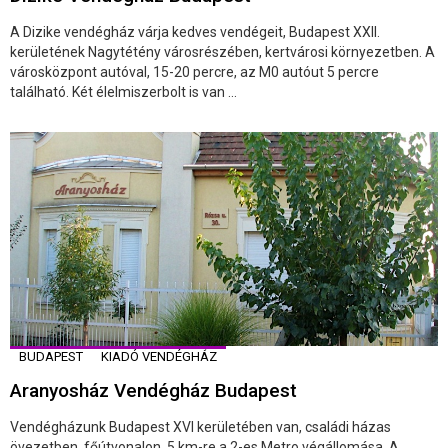
A Dizike vendégház várja kedves vendégeit, Budapest XXII.
kerületének Nagytétény városrészében, kertvárosi környezetben. A
városközpont autóval, 15-20 percre, az M0 autóut 5 percre
található. Két élelmiszerbolt is van ...
BUDAPEST
KIADÓ VENDÉGHÁZ
Aranyosház Vendégház Budapest
Vendégházunk Budapest XVI kerületében van, családi házas
övezetben, főútvonalon. 5 km-re a 2-es Metro végállomása. A