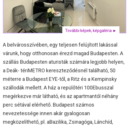
További képek, képgaléria ►
A belvárosszívében, egy teljesen felújított lakással
várunk, hogy otthonosan érezd magad Budapesten. A
szállás Budapesten aturisták számára legjobb helyen,
a Deák- tériMETRO kereszteződésnél található, 50
méterre a Budapest EYE-től, a Ritz és a Kempinsky
szállodák mellett. A ház a repülőtéri 100Ebusszal
megérkezve már látható, és az apartmantól néhány
perc sétával elérhető. Budapest számos
nevezetessége innen akár gyalogosan
megközelíthető, pl. aBazilika, Zsinagóga, Lánchíd,