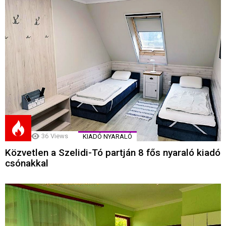
36
Views
KIADÓ NYARALÓ
Közvetlen a Szelidi-Tó partján 8 fős nyaraló kiadó
csónakkal