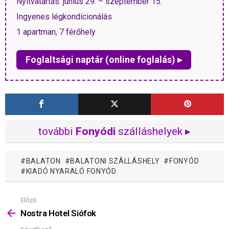
Nyitvatartás: június 29. – szeptember 15.
Ingyenes légkondícionálás
1 apartman, 7 férőhely
Foglaltsági naptár (online foglalás) ▸
további
Fonyódi
szálláshelyek ▸
BALATON
BALATONI SZÁLLÁSHELY
FONYÓD
KIADÓ NYARALÓ FONYÓD
Előző
Mutass
többet
Nostra Hotel Siófok