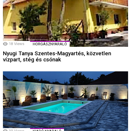
18
Views
HORGÁSZNYARALÓ
Nyugi Tanya Szentes-Magyartés, közvetlen
vízpart, stég és csónak
39
Views