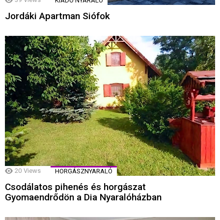
KIADÓ NYARALÓ
Jordáki Apartman Siófok
20
Views
HORGÁSZNYARALÓ
Csodálatos pihenés és horgászat
Gyomaendrődön a Dia Nyaralóházban