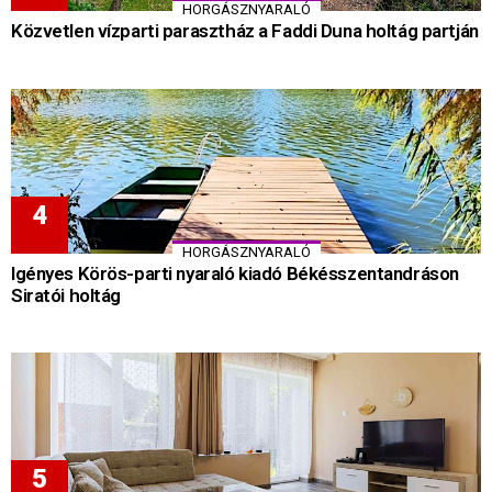
HORGÁSZNYARALÓ
Közvetlen vízparti parasztház a Faddi Duna holtág partján
HORGÁSZNYARALÓ
Igényes Körös-parti nyaraló kiadó Békésszentandráson
Siratói holtág