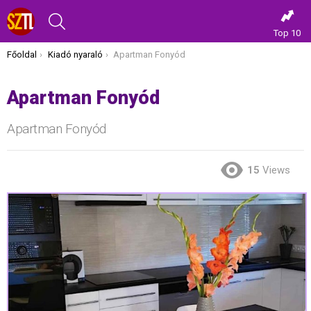
KERESÉS
Top 10
Itt vagy most:
Főoldal
Kiadó nyaraló
Apartman Fonyód
Apartman Fonyód
Apartman Fonyód
15
Views