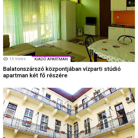
14
Views
KIADÓ APARTMAN
Balatonszárszó központjában vízparti stúdió
apartman két fő részére