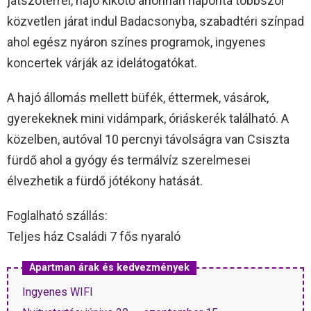
játszótérrel, hajó kikötő ahonnan naponta többször
közvetlen járat indul Badacsonyba, szabadtéri színpad
ahol egész nyáron színes programok, ingyenes
koncertek várják az idelátogatókat.
A hajó állomás mellett büfék, éttermek, vásárok,
gyerekeknek mini vidámpark, óriáskerék található. A
közelben, autóval 10 percnyi távolságra van Csiszta
fürdő ahol a gyógy és termálvíz szerelmesei
élvezhetik a fürdő jótékony hatását.
Foglalható szállás:
Teljes ház Családi 7 fős nyaraló
Apartman árak és kedvezmények
Ingyenes WIFI