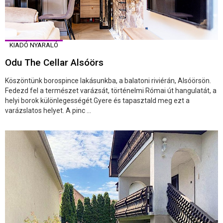
KIADÓ NYARALÓ
Odu The Cellar Alsóörs
Köszöntünk borospince lakásunkba, a balatoni riviérán, Alsóörsön.
Fedezd fel a természet varázsát, történelmi Római út hangulatát, a
helyi borok különlegességét.Gyere és tapasztald meg ezt a
varázslatos helyet. A pinc ...