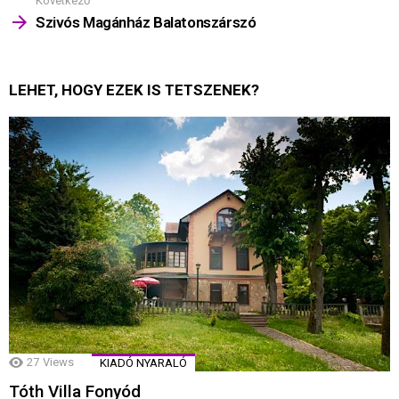
Következő
Szivós Magánház Balatonszárszó
LEHET, HOGY EZEK IS TETSZENEK?
27
Views
KIADÓ NYARALÓ
Tóth Villa Fonyód