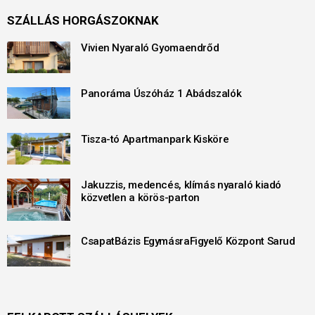
SZÁLLÁS HORGÁSZOKNAK
Vivien Nyaraló Gyomaendrőd
Panoráma Úszóház 1 Abádszalók
Tisza-tó Apartmanpark Kisköre
Jakuzzis, medencés, klímás nyaraló kiadó
közvetlen a körös-parton
CsapatBázis EgymásraFigyelő Központ Sarud