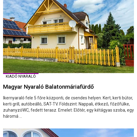
KIADÓ NYARALÓ
Magyar Nyaraló Balatonmáriafürdő
Ikernyaraló fele 5 főre központi, de csendes helyen. Kert, kerti bútor,
kerti grill, autóbeálló, SAT-TV. Földszint: Nappali, étkező, főzőfülke,
zuhanyzóWC, fedett terasz. Emelet: Előtér, egy kétágyas szoba, egy
háromá ...