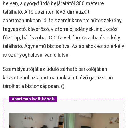
helyen, a gyógyfürdő bejáratától 300 méterre
található. A földszinten lévő klimatizált
apartmanunkban jól felszerelt konyha: hűtőszekrény,
fagyasztó, kávéfőző, vízforraló, edények, indukciós
főzőlap, hálószoba LCD Tv-vel, fürdőszoba és erkély
található. Ágynemű biztosítva. Az ablakok és az erkély
is szúnyoghálóval van ellátva.
Személyautóját az üdülő zárható parkolójában
közvetlenül az apartmanunk alatt lévő garázsban
tárolhatja biztonságosan. ()
Apartman Ivett képek