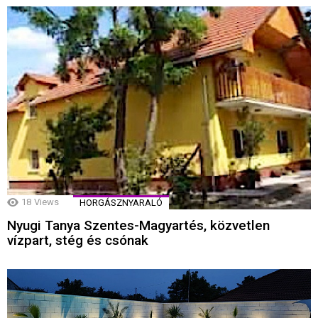
18
Views
HORGÁSZNYARALÓ
Nyugi Tanya Szentes-Magyartés, közvetlen
vízpart, stég és csónak