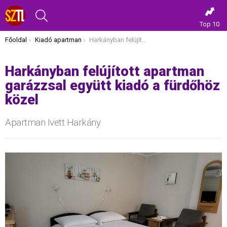
KERESÉS
Top 10
Itt vagy most:
Főoldal
Kiadó apartman
Harkányban felújított apartman garázzsal együtt kiadó a fürdőhöz közel
Harkányban felújított apartman
garázzsal együtt kiadó a fürdőhöz
közel
Apartman Ivett Harkány