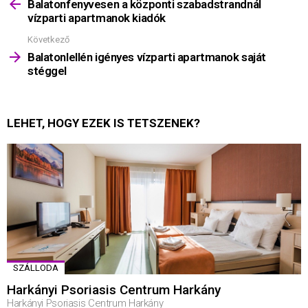
többet
Balatonfenyvesen a központi szabadstrandnál
vízparti apartmanok kiadók
Következő
Balatonlellén igényes vízparti apartmanok saját
stéggel
LEHET, HOGY EZEK IS TETSZENEK?
SZÁLLODA
Harkányi Psoriasis Centrum Harkány
Harkányi Psoriasis Centrum Harkány