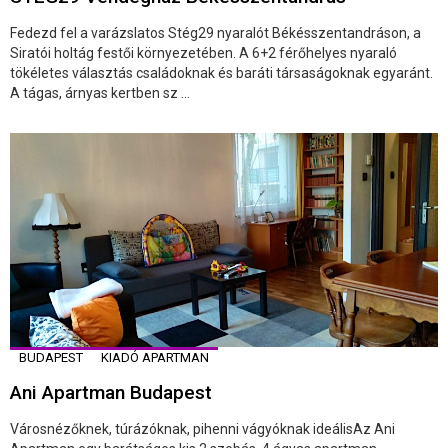
Fedezd fel a varázslatos Stég29 nyaralót Békésszentandráson, a
Siratói holtág festői környezetében. A 6+2 férőhelyes nyaraló
tökéletes választás családoknak és baráti társaságoknak egyaránt.
A tágas, árnyas kertben sz ...
BUDAPEST
KIADÓ APARTMAN
Ani Apartman Budapest
Városnézőknek, túrázóknak, pihenni vágyóknak ideálisAz Ani