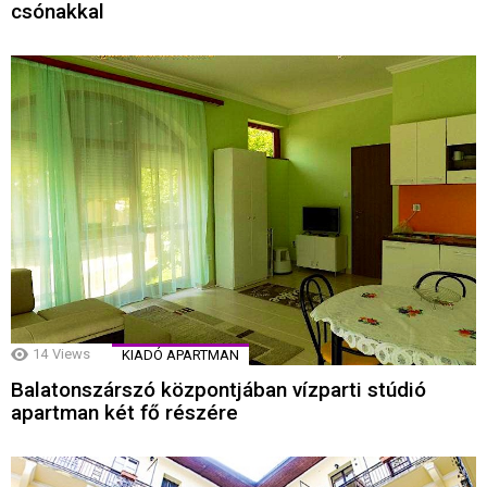
csónakkal
14
Views
KIADÓ APARTMAN
Balatonszárszó központjában vízparti stúdió
apartman két fő részére