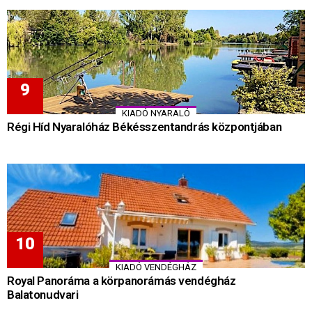
KIADÓ NYARALÓ
Régi Híd Nyaralóház Békésszentandrás központjában
KIADÓ VENDÉGHÁZ
Royal Panoráma a körpanorámás vendégház
Balatonudvari