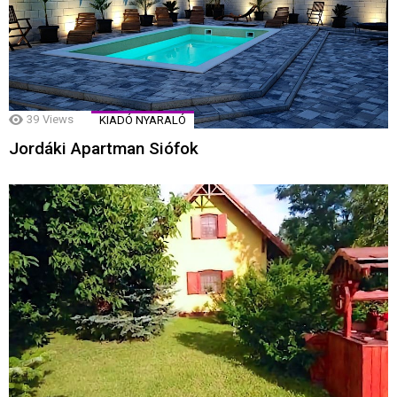
39
Views
KIADÓ NYARALÓ
Jordáki Apartman Siófok