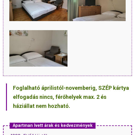
Foglalható áprilistól-novemberig, SZÉP kártya
elfogadás nincs, férőhelyek max. 2 és
háziállat nem hozható.
Apartman Ivett árak és kedvezmények