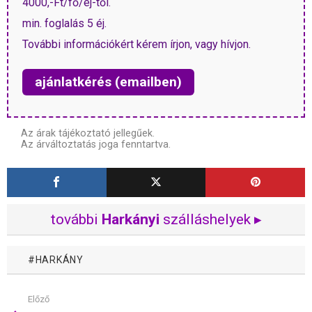
4000,-Ft/fő/éj-től.
min. foglalás 5 éj.
További információkért kérem írjon, vagy hívjon.
ajánlatkérés (emailben)
Az árak tájékoztató jellegűek.
Az árváltoztatás joga fenntartva.
további
Harkányi
szálláshelyek ▸
HARKÁNY
Előző
Mutass