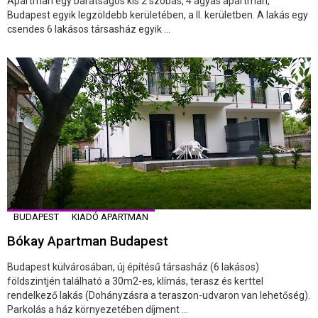
Apartman egy barátságos kis 2 szobás, 4 ágyas apartman,
Budapest egyik legzöldebb kerületében, a II. kerületben. A lakás egy
csendes 6 lakásos társasház egyik ...
BUDAPEST
KIADÓ APARTMAN
Bókay Apartman Budapest
Budapest külvárosában, új építésű társasház (6 lakásos)
földszintjén található a 30m2-es, klímás, terasz és kerttel
rendelkező lakás (Dohányzásra a teraszon-udvaron van lehetőség).
Parkolás a ház környezetében díjment ...