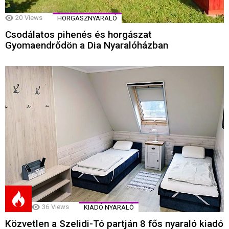
20
Views
HORGÁSZNYARALÓ
Csodálatos pihenés és horgászat
Gyomaendrődön a Dia Nyaralóházban
36
Views
KIADÓ NYARALÓ
Közvetlen a Szelidi-Tó partján 8 fős nyaraló kiadó