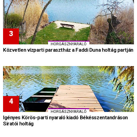
HORGÁSZNYARALÓ
Közvetlen vízparti parasztház a Faddi Duna holtág partján
HORGÁSZNYARALÓ
Igényes Körös-parti nyaraló kiadó Békésszentandráson
Siratói holtág