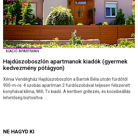
KIADÓ APARTMAN
Hajdúszoboszlón apartmanok kiadók (gyermek
kedvezmény pótágyon)
Xénia Vendégház Hajdúszoboszlón a Bartok Béla utcán fürdőtől
900-m-re. 4 szobás apartman 2 fürdőszobával teljesen felszerelt
konyhával klíma, Wifi, Tv kiadó. A kertben grillezés, és kocsibeállás
lehetőség biztosítva. ...
NE HAGYD KI