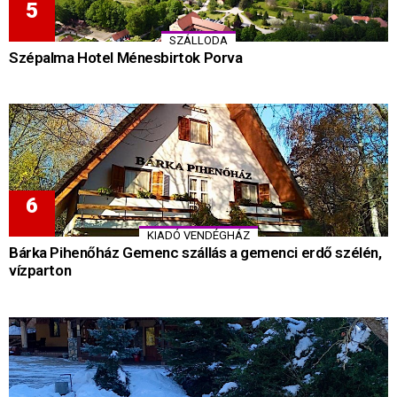
SZÁLLODA
Szépalma Hotel Ménesbirtok Porva
KIADÓ VENDÉGHÁZ
Bárka Pihenőház Gemenc szállás a gemenci erdő szélén,
vízparton