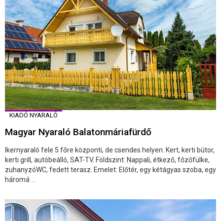
KIADÓ NYARALÓ
Magyar Nyaraló Balatonmáriafürdő
Ikernyaraló fele 5 főre központi, de csendes helyen. Kert, kerti bútor,
kerti grill, autóbeálló, SAT-TV. Földszint: Nappali, étkező, főzőfülke,
zuhanyzóWC, fedett terasz. Emelet: Előtér, egy kétágyas szoba, egy
háromá ...