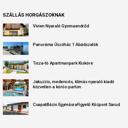
SZÁLLÁS HORGÁSZOKNAK
Vivien Nyaraló Gyomaendrőd
Panoráma Úszóház 1 Abádszalók
Tisza-tó Apartmanpark Kisköre
Jakuzzis, medencés, klímás nyaraló kiadó
közvetlen a körös-parton
CsapatBázis EgymásraFigyelő Központ Sarud