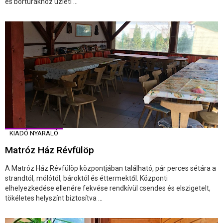
és bortúrákhoz üzleti ...
KIADÓ NYARALÓ
Matróz Ház Révfülöp
A Matróz Ház Révfülöp központjában található, pár perces sétára a
strandtól, mólótól, bároktól és éttermektől. Központi
elhelyezkedése ellenére fekvése rendkívül csendes és elszigetelt,
tökéletes helyszínt biztosítva ...