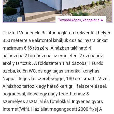
További képek, képgaléria ►
Tisztelt Vendégek. Balatonbogláron frekventált helyen
350 méterre a Balatontól kínáljuk családi nyaralónkat
maximum 8 fő részére. A házban található 4
hálószoba 2 fürdőszoba az emeleten, 2 szobához
erkély tartozik . A földszinten 1 hálószoba, 1 Fürdő
szoba, külön WC, és egy tágas amerikai konyhás
Nappali teljes felszereltséggel, 130 cm smart TV-vel.
A házhoz tartozik egy hátsó kert grill felszereléssel,
bográccsal, illetve egy nagy fedett terasz 8
személyes asztallal és fotelokkal. Ingyenes gyors
Internet(Wifi). Háziállat megengedett 2000 ft/éj A