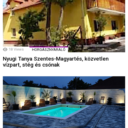
18
Views
HORGÁSZNYARALÓ
Nyugi Tanya Szentes-Magyartés, közvetlen
vízpart, stég és csónak