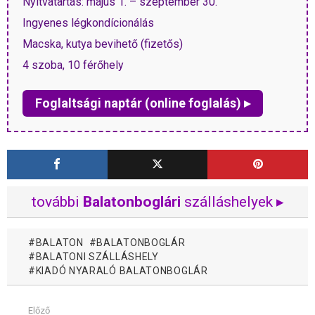
Nyitvatartás: május 1. – szeptember 30.
Ingyenes légkondícionálás
Macska, kutya bevihető (fizetős)
4 szoba, 10 férőhely
Foglaltsági naptár (online foglalás) ▸
további
Balatonboglári
szálláshelyek ▸
BALATON
BALATONBOGLÁR
BALATONI SZÁLLÁSHELY
KIADÓ NYARALÓ BALATONBOGLÁR
Előző
Mutass