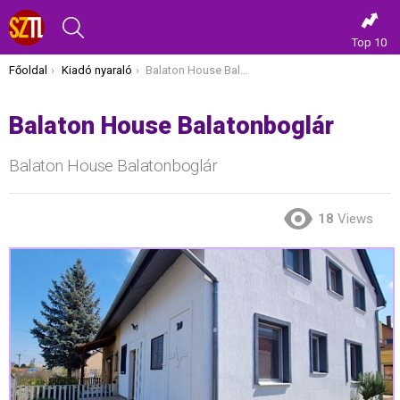
KERESÉS
Top 10
Itt vagy most:
Főoldal
Kiadó nyaraló
Balaton House Balatonboglár
Balaton House Balatonboglár
Balaton House Balatonboglár
18
Views