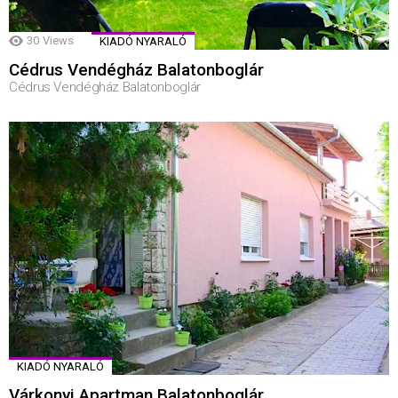
30
Views
KIADÓ NYARALÓ
Cédrus Vendégház Balatonboglár
Cédrus Vendégház Balatonboglár
KIADÓ NYARALÓ
Várkonyi Apartman Balatonboglár