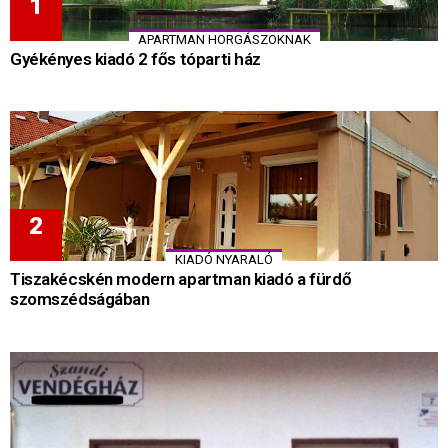
APARTMAN HORGÁSZOKNAK
Gyékényes kiadó 2 fős tóparti ház
KIADÓ NYARALÓ
Tiszakécskén modern apartman kiadó a fürdő
szomszédságában