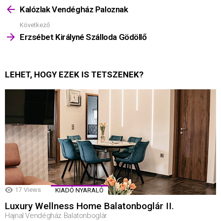
többet
Kalózlak Vendégház Paloznak
Következő
Erzsébet Királyné Szálloda Gödöllő
LEHET, HOGY EZEK IS TETSZENEK?
17
Views
KIADÓ NYARALÓ
Luxury Wellness Home Balatonboglár II.
Hajnal Vendégház Balatonboglár