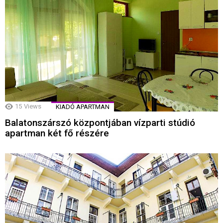
15
Views
KIADÓ APARTMAN
Balatonszárszó központjában vízparti stúdió
apartman két fő részére