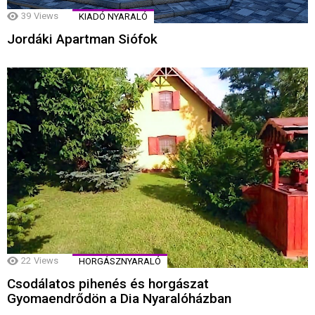
39
Views
KIADÓ NYARALÓ
Jordáki Apartman Siófok
22
Views
HORGÁSZNYARALÓ
Csodálatos pihenés és horgászat
Gyomaendrődön a Dia Nyaralóházban