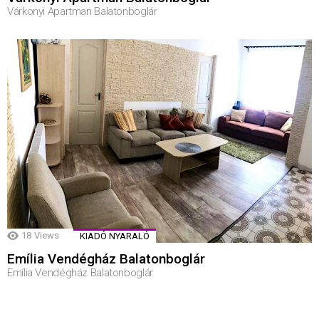
Várkonyi Apartman Balatonboglár
18
Views
KIADÓ NYARALÓ
Emília Vendégház Balatonboglár
Emília Vendégház Balatonboglár