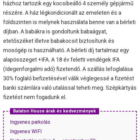
házhoz tartozik egy kocsibeálló 4 személy gépjármű
részére. A ház légkondicionált az emeleten és a
földszinten is melynek használata benne van a bérleti
díjban. A babákra is gondoltunk babaágyat,
etetőszéket illetve babakocsit biztosítunk és
mosógép is használható. A bérleti díj tartalmaz egy
alapösszeget +IFA. A 18 év feletti vendégek IFA
(Idegenforgalmi adó) fizetendő. A szállás lefoglalása
30% foglaló befizetésével válik véglegessé a fizetést
banki számlára való utalással teheti meg. Szépkártyás
fizetést nem fogadunk el.
Balaton House árak és kedvezmények
Ingyenes parkolás
Ingyenes WIFI