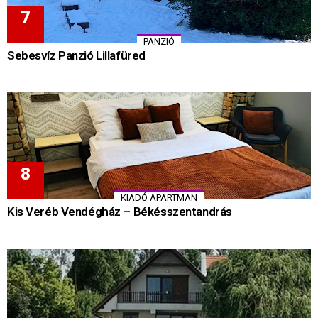
PANZIÓ
Sebesvíz Panzió Lillafüred
KIADÓ APARTMAN
Kis Veréb Vendégház – Békésszentandrás