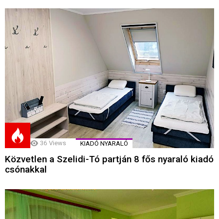
36
Views
KIADÓ NYARALÓ
Közvetlen a Szelidi-Tó partján 8 fős nyaraló kiadó
csónakkal