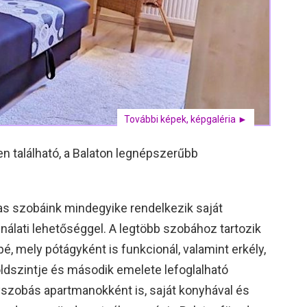
További képek, képgaléria ►
n található, a Balaton legnépszerűbb
as szobáink mindegyike rendelkezik saját
álati lehetőséggel. A legtöbb szobához tartozik
, mely pótágyként is funkcionál, valamint erkély,
földszintje és második emelete lefoglalható
yszobás apartmanokként is, saját konyhával és