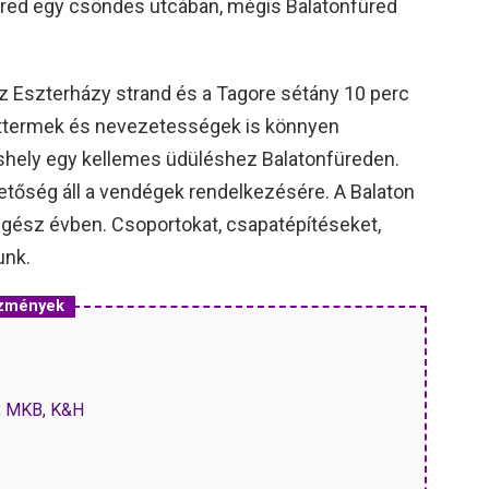
üred egy csöndes utcában, mégis Balatonfüred
 az Eszterházy strand és a Tagore sétány 10 perc
, éttermek és nevezetességek is könnyen
láshely egy kellemes üdüléshez Balatonfüreden.
hetőség áll a vendégek rendelkezésére. A Balaton
egész évben. Csoportokat, csapatépítéseket,
unk.
ezmények
P, MKB, K&H