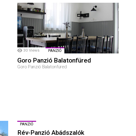
30
Views
PANZIÓ
Goro Panzió Balatonfüred
Goro Panzió Balatonfüred
PANZIÓ
Rév-Panzió Abádszalók