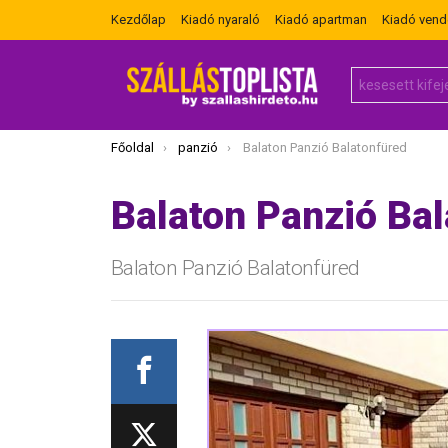
Kezdőlap
Kiadó nyaraló
Kiadó apartman
Kiadó ven
Search
for:
Itt vagy most:
Főoldal
panzió
Balaton Panzió Balatonfüred
Balaton Panzió Ba
Balaton Panzió Balatonfüred