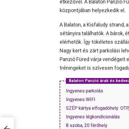
étkezővel. A Balaton Panzió F
központjában helyezkedik el.
A Balaton, a Kisfaludy strand,
sétányira találhatók. A bárok
elérhetők. Így tökéletes szál
Nagy kert és zárt parkolási le
Panzió Füred várja vendégeit 
tréningeket is szívesen fogad
Balaton Panzió árak és kedv
Ingyenes parkolás
Ingyenes WIFI
SZÉP kártya elfogadóhely: OT
Ingyenes légkondícionálás
8 szoba, 20 férőhely