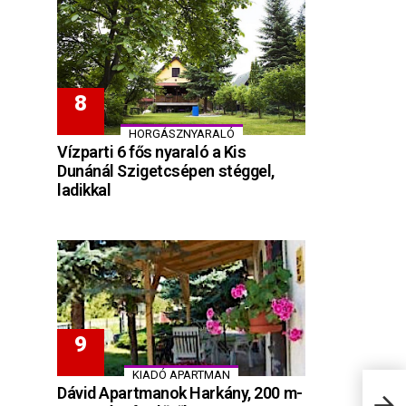
HORGÁSZNYARALÓ
Vízparti 6 fős nyaraló a Kis
Dunánál Szigetcsépen stéggel,
ladikkal
KIADÓ APARTMAN
Dávid Apartmanok Harkány, 200 m-
Hegy