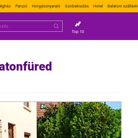
dégház
Panzió
Horgásznyaraló
Szobakiadás
Hotel
Balatoni szállásh
Top 10
latonfüred