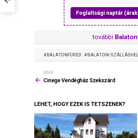
Foglaltsági naptár (árak
további
Balaton
BALATONFÜRED
BALATONI SZÁLLÁSHE
Előző
Mutass
többet
Cinege Vendégház Szekszárd
LEHET, HOGY EZEK IS TETSZENEK?