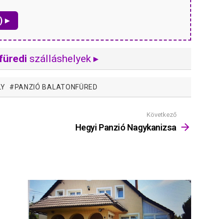
) ▸
füredi
szálláshelyek ▸
LY
PANZIÓ BALATONFÜRED
Következő
Hegyi Panzió Nagykanizsa