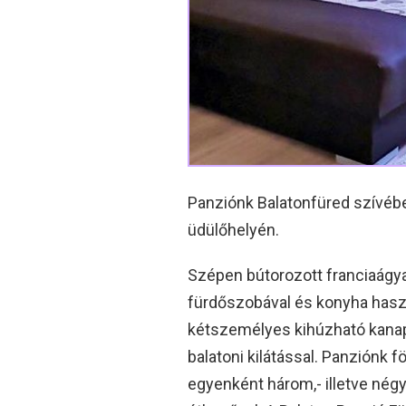
Panziónk Balatonfüred szívébe
üdülőhelyén.
Szépen bútorozott franciaágy
fürdőszobával és konyha haszn
kétszemélyes kihúzható kanapé
balatoni kilátással. Panziónk 
egyenként három,- illetve nég