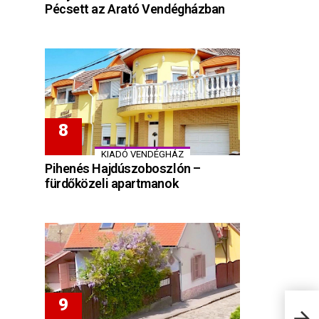
Pécsett az Arató Vendégházban
KIADÓ VENDÉGHÁZ
Pihenés Hajdúszoboszlón –
fürdőközeli apartmanok
Gyus