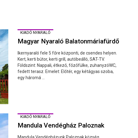
KIADÓ NYARALÓ
Magyar Nyaraló Balatonmáriafürdő
Ikernyaraló fele 5 főre központi, de csendes helyen.
Kert, kerti bútor, kerti grill, autóbeálló, SAT-TV.
Földszint: Nappali, étkező, főzőfülke, zuhanyzóWC,
fedett terasz. Emelet: Előtér, egy kétágyas szoba,
egy háromá ...
KIADÓ NYARALÓ
Mandula Vendégház Paloznak
Mandula Vendégházunk Paloznak község