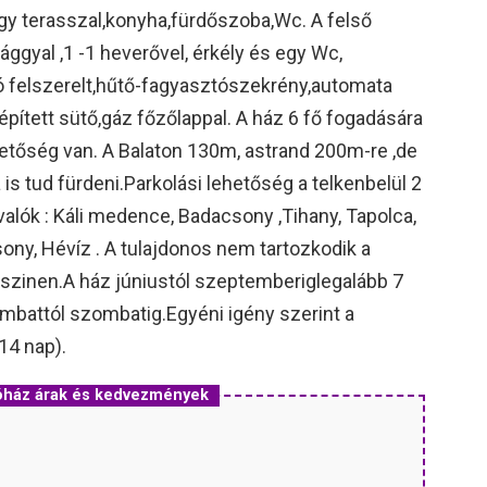
nagy terasszal,konyha,fürdőszoba,Wc. A felső
ággyal ,1 -1 heverővel, érkély és egy Wc,
ó felszerelt,hűtő-fagyasztószekrény,automata
épített sütő,gáz főzőlappal. A ház 6 fő fogadására
lehetőség van. A Balaton 130m, astrand 200m-re ,de
is tud fürdeni.Parkolási lehetőség a telkenbelül 2
 valók : Káli medence, Badacsony ,Tihany, Tapolca,
ny, Hévíz . A tulajdonos nem tartozkodik a
lyszinen.A ház júniustól szeptemberiglegalább 7
ombattól szombatig.Egyéni igény szerint a
:14 nap).
lóház árak és kedvezmények