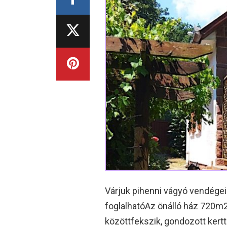
Várjuk pihenni vágyó vendége
foglalhatóAz önálló ház 720m2
közöttfekszik, gondozott kertt