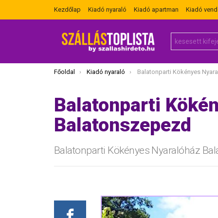
Kezdőlap
Kiadó nyaraló
Kiadó apartman
Kiadó ven
Search
for:
Itt vagy most:
Főoldal
Kiadó nyaraló
Balatonparti Kökényes Nyaralóház 
Balatonparti Köké
Balatonszepezd
Balatonparti Kökényes Nyaralóház Ba