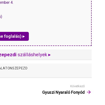
tember 4.
s)
ne foglalás) ▸
zepezdi
szálláshelyek ▸
ALATONSZEPEZD
Következő
Gyuszi Nyaraló Fonyód