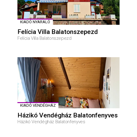
KIADÓ NYARALÓ
Felícia Villa Balatonszepezd
Felícia Villa Balatonszepezd
KIADÓ VENDÉGHÁZ
Házikó Vendégház Balatonfenyves
Házikó Vendégház Balatonfenyves