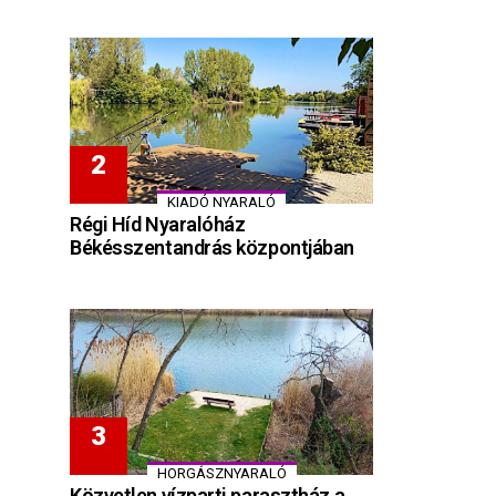
KIADÓ NYARALÓ
Régi Híd Nyaralóház
Békésszentandrás központjában
HORGÁSZNYARALÓ
Közvetlen vízparti parasztház a