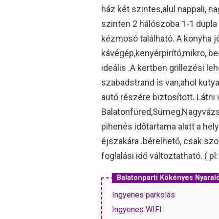
ház két szintes,alul nappali, 
szinten 2 hálószoba 1-1 dupla 
kézmosó található. A konyha j
kávégép,kenyérpirító,mikro, be
ideális .A kertben grillezési 
szabadstrand is van,ahol kutya 
autó részére biztosított. Látni
Balatonfüred,Sümeg,Nagyvázso
pihenés időtartama alatt a he
éjszakára .bérelhető, csak sz
foglalási idő változtatható. ( pl
Balatonparti Kökényes Nyara
Ingyenes parkolás
Ingyenes WIFI