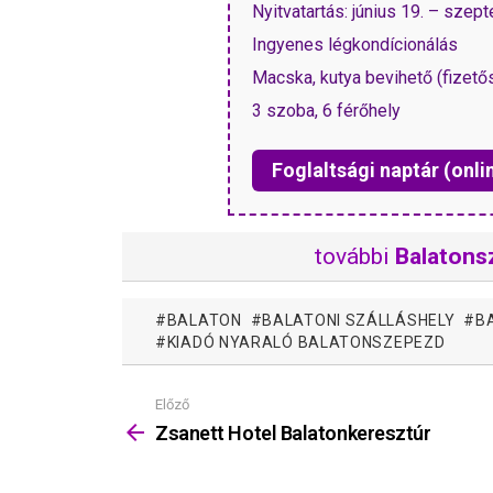
Nyitvatartás: június 19. – szep
Ingyenes légkondícionálás
Macska, kutya bevihető (fizető
3 szoba, 6 férőhely
Foglaltsági naptár (onli
további
Balatons
BALATON
BALATONI SZÁLLÁSHELY
B
KIADÓ NYARALÓ BALATONSZEPEZD
Előző
Mutass
többet
Zsanett Hotel Balatonkeresztúr