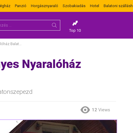
dégház
Panzió
Horgásznyaraló
Szobakiadás
Hotel
Balatoni szállásh
Top 10
Balatonszepezd
nyes Nyaralóház
latonszepezd
12
Views