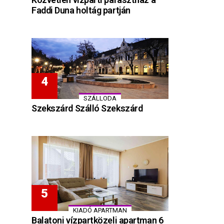
Faddi Duna holtág partján
SZÁLLODA
Szekszárd Szálló Szekszárd
KIADÓ APARTMAN
Balatoni vízpartközeli apartman 6