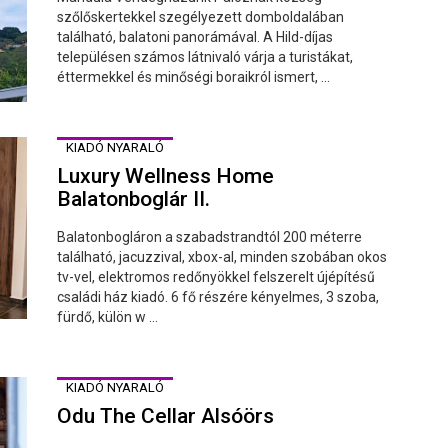
szőlőskertekkel szegélyezett domboldalában
található, balatoni panorámával. A Hild-díjas
településen számos látnivaló várja a turistákat,
éttermekkel és minőségi boraikról ismert, ...
KIADÓ NYARALÓ
Luxury Wellness Home
Balatonboglár II.
Balatonbogláron a szabadstrandtól 200 méterre
található, jacuzzival, xbox-al, minden szobában okos
tv-vel, elektromos redőnyökkel felszerelt újépítésű
családi ház kiadó. 6 fő részére kényelmes, 3 szoba,
fürdő, külön w ...
KIADÓ NYARALÓ
Odu The Cellar Alsóörs