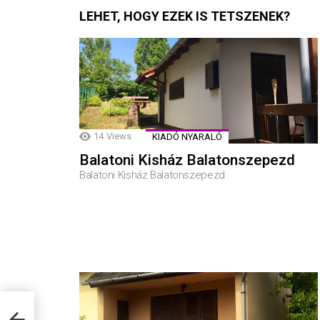
LEHET, HOGY EZEK IS TETSZENEK?
14
Views
KIADÓ NYARALÓ
Balatoni Kisház Balatonszepezd
Balatoni Kisház Balatonszepezd