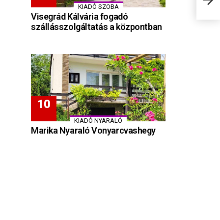
KIADÓ SZOBA
Visegrád Kálvária fogadó
szállásszolgáltatás a központban
KIADÓ NYARALÓ
Marika Nyaraló Vonyarcvashegy