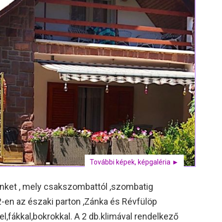
További képek, képgaléria ►
inket , mely csakszombattól ,szombatig
-en az északi parton ,Zánka és Révfülöp
el,fákkal,bokrokkal. A 2 db.klimával rendelkező