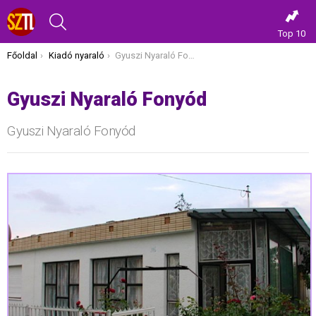
KERESÉS
Top 10
Itt vagy most:
Főoldal
Kiadó nyaraló
Gyuszi Nyaraló Fonyód
Gyuszi Nyaraló Fonyód
Gyuszi Nyaraló Fonyód