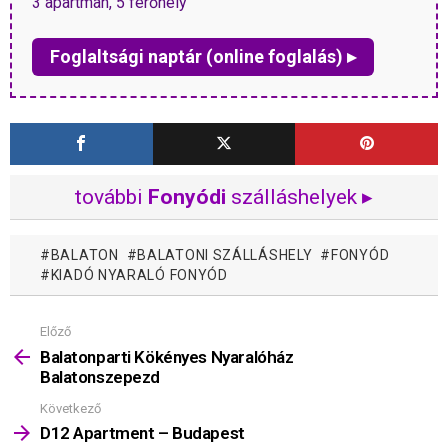
3 apartman, 5 férőhely
Foglaltsági naptár (online foglalás) ▸
további
Fonyódi
szálláshelyek ▸
BALATON
BALATONI SZÁLLÁSHELY
FONYÓD
KIADÓ NYARALÓ FONYÓD
Előző
Mutass
többet
Balatonparti Kökényes Nyaralóház
Balatonszepezd
Következő
D12 Apartment – Budapest