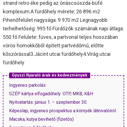
strand retro éke pedig az óriáscsúszda-büfé
komplexum.A fürdőhely mérete: 26 896 m2
Pihenőfelület nagysága: 9 970 m2 Legnagyobb
terhelhetőség: 995 fő Fürdőzők számának napi átlaga:
550 fő Felülete: füves, a partvonal teljes hosszában
vörös homokkőből épített partvédőmű, előtte
kőszórással3.Jácint utcai fürdőhely4.Virág utcai
fürdőhely
Gyuszi Nyaraló árak és kedvezmények
Ingyenes parkolás
SZÉP kártya elfogadóhely: OTP, MKB, K&H
Nyitvatartás: június 1. – szeptember 30.
Képeslap, ingyenes prospektus a környék látnivalóiról
Macska, kutya bevihető (fizetős)