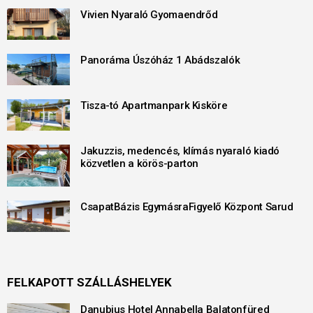
Vivien Nyaraló Gyomaendrőd
Panoráma Úszóház 1 Abádszalók
Tisza-tó Apartmanpark Kisköre
Jakuzzis, medencés, klímás nyaraló kiadó
közvetlen a körös-parton
CsapatBázis EgymásraFigyelő Központ Sarud
FELKAPOTT SZÁLLÁSHELYEK
Danubius Hotel Annabella Balatonfüred