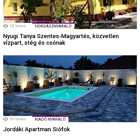
18
Views
HORGÁSZNYARALÓ
Nyugi Tanya Szentes-Magyartés, közvetlen
vízpart, stég és csónak
39
Views
KIADÓ NYARALÓ
Jordáki Apartman Siófok