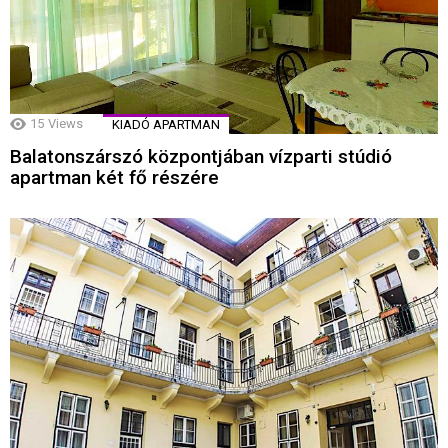
15
Views
KIADÓ APARTMAN
Balatonszárszó központjában vízparti stúdió
apartman két fő részére