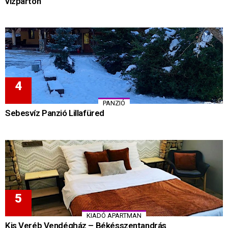
vízparton
PANZIÓ
Sebesvíz Panzió Lillafüred
KIADÓ APARTMAN
Kis Veréb Vendégház – Békésszentandrás