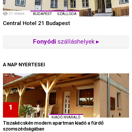
21
Views
BUDAPEST
SZÁLLODA
Central Hotel 21 Budapest
Fonyódi
szálláshelyek ▸
A NAP NYERTESEI
KIADÓ NYARALÓ
Tiszakécskén modern apartman kiadó a fürdő
szomszédságában