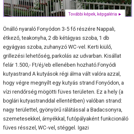
További képek, képgaléria ►
Önálló nyaraló Fonyódon 3-5 fő részére Nappali,
étkező, teakonyha, 2 db kétágyas szoba, 1 db
egyágyas szoba, zuhanyzó WC-vel. Kerti kiülő,
grillezési lehetőség, parkolás az udvarban. Kisállat
felár 1.500,- Ft/éj/eb ellenében hozható.Fonyódi
kutyastrand A kutyások régi álma vált valóra azzal,
hogy végre megnyílt egy kutyás strand Fonyódon, a
vízi rendőrség mögötti füves területen. Ez a hely (a
boglári kutyastranddal ellentétben) valóban strand:
nagy területtel, gyönyörű rálátással a Badacsonyra,
szemetesekkel, árnyékkal, futópályaként funkcionáló
füves résszel, WC-vel, stéggel. Igazi