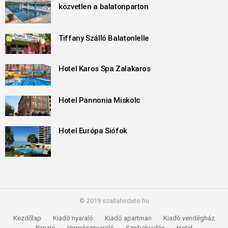
közvetlen a balatonparton
Tiffany Szálló Balatonlelle
Hotel Karos Spa Zalakaros
Hotel Pannonia Miskolc
Hotel Európa Siófok
© 2019 szallahirdeto.hu
Kezdőlap
Kiadó nyaraló
Kiadó apartman
Kiadó vendégház
Panzió
Horgásznyaraló
Szobakiadás
Hotel