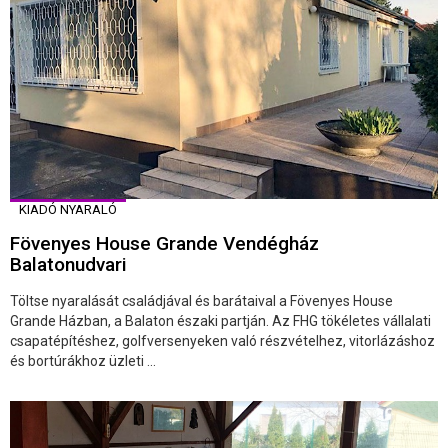
KIADÓ NYARALÓ
Fövenyes House Grande Vendégház
Balatonudvari
Töltse nyaralását családjával és barátaival a Fövenyes House
Grande Házban, a Balaton északi partján. Az FHG tökéletes vállalati
csapatépítéshez, golfversenyeken való részvételhez, vitorlázáshoz
és bortúrákhoz üzleti ...