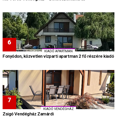
KIADÓ APARTMAN
Fonyódon, közvetlen vízparti apartman 2 fő részére kiadó
KIADÓ VENDÉGHÁZ
Zsigó Vendégház Zamárdi