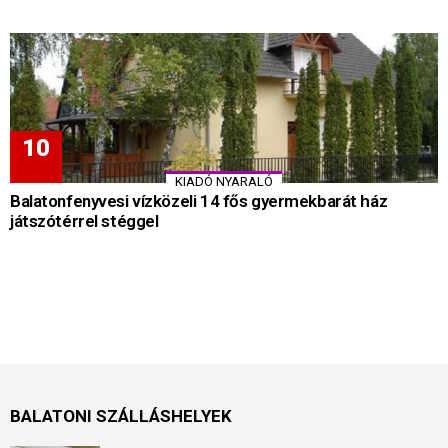
KIADÓ NYARALÓ
Balatonfenyvesi vízközeli 14 fős gyermekbarát ház
játszótérrel stéggel
BALATONI SZÁLLÁSHELYEK