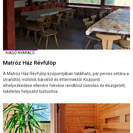
KIADÓ NYARALÓ
Matróz Ház Révfülöp
A Matróz Ház Révfülöp központjában található, pár perces sétára a
strandtól, mólótól, bároktól és éttermektől. Központi
elhelyezkedése ellenére fekvése rendkívül csendes és elszigetelt,
tökéletes helyszínt biztosítva ...