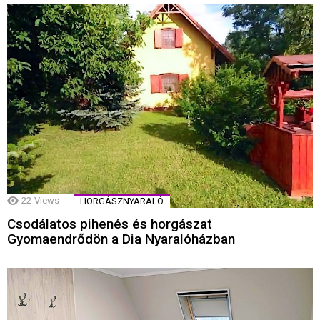
22
Views
HORGÁSZNYARALÓ
Csodálatos pihenés és horgászat
Gyomaendrődön a Dia Nyaralóházban