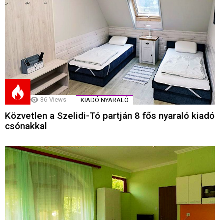
36
Views
KIADÓ NYARALÓ
Közvetlen a Szelidi-Tó partján 8 fős nyaraló kiadó
csónakkal