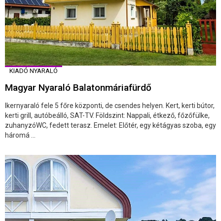
KIADÓ NYARALÓ
Magyar Nyaraló Balatonmáriafürdő
Ikernyaraló fele 5 főre központi, de csendes helyen. Kert, kerti bútor,
kerti grill, autóbeálló, SAT-TV. Földszint: Nappali, étkező, főzőfülke,
zuhanyzóWC, fedett terasz. Emelet: Előtér, egy kétágyas szoba, egy
háromá ...