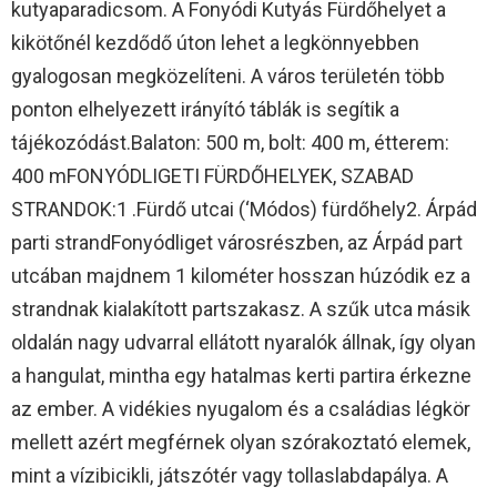
kutyaparadicsom. A Fonyódi Kutyás Fürdőhelyet a
kikötőnél kezdődő úton lehet a legkönnyebben
gyalogosan megközelíteni. A város területén több
ponton elhelyezett irányító táblák is segítik a
tájékozódást.Balaton: 500 m, bolt: 400 m, étterem:
400 mFONYÓDLIGETI FÜRDŐHELYEK, SZABAD
STRANDOK:1 .Fürdő utcai (‘Módos) fürdőhely2. Árpád
parti strandFonyódliget városrészben, az Árpád part
utcában majdnem 1 kilométer hosszan húzódik ez a
strandnak kialakított partszakasz. A szűk utca másik
oldalán nagy udvarral ellátott nyaralók állnak, így olyan
a hangulat, mintha egy hatalmas kerti partira érkezne
az ember. A vidékies nyugalom és a családias légkör
mellett azért megférnek olyan szórakoztató elemek,
mint a vízibicikli, játszótér vagy tollaslabdapálya. A