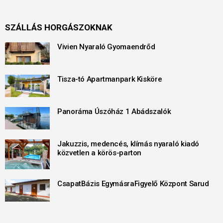
SZÁLLÁS HORGÁSZOKNAK
Vivien Nyaraló Gyomaendrőd
Tisza-tó Apartmanpark Kisköre
Panoráma Úszóház 1 Abádszalók
Jakuzzis, medencés, klímás nyaraló kiadó
közvetlen a körös-parton
CsapatBázis EgymásraFigyelő Központ Sarud