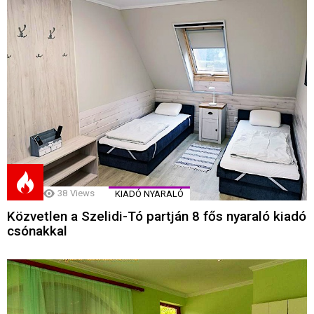
38
Views
KIADÓ NYARALÓ
Közvetlen a Szelidi-Tó partján 8 fős nyaraló kiadó
csónakkal