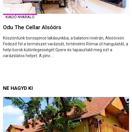
KIADÓ NYARALÓ
Odu The Cellar Alsóörs
Köszöntünk borospince lakásunkba, a balatoni riviérán, Alsóörsön.
Fedezd fel a természet varázsát, történelmi Római út hangulatát, a
helyi borok különlegességét.Gyere és tapasztald meg ezt a
varázslatos helyet. A pinc ...
NE HAGYD KI