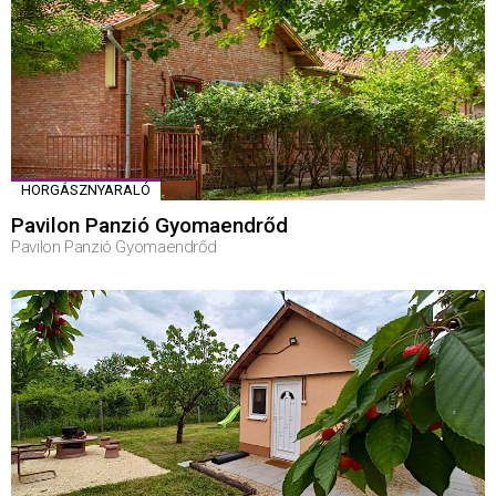
HORGÁSZNYARALÓ
Pavilon Panzió Gyomaendrőd
Pavilon Panzió Gyomaendrőd