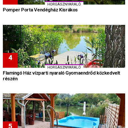
HORGÁSZNYARALÓ
Pomper Porta Vendégház Kisrákos
HORGÁSZNYARALÓ
Flamingó Ház vízparti nyaraló Gyomaendrőd közkedvelt
részén