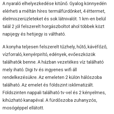
A nyaraló elhelyezkedése kitűnő. Gyalog könnyedén
elérheti a méltán híres termálfürdőnket, 4 éttermet,
élelmiszerüzleteket és sok látnivalót. 1 km-en belül
talál 2 jól felszerelt horgászboltot ahol többek közt
napijegy és hetijegy is váltható.
A konyha teljesen felszerelt tűzhely, hűtő, kávéfőző,
vízforraló, kenyérpirító, edények, evőeszközök
találhatók benne. A házban vezetékes víz található
mely iható. Digi tv és ingyenes wifi áll
rendelkezésükre. Az emeleten 2 külön hálószoba
található. Az emelet és földszint isklimatizált.
Földszinten nappali található tv-vel és 2 kényelmes,
kihúzható kanapéval. A fürdőszoba zuhanyzós,
mosógéppel ellátott.