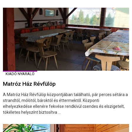
KIADÓ NYARALÓ
Matróz Ház Révfülöp
A Matróz Ház Révfülöp központjában található, pár perces sétára a
strandtól, mólótól, bároktól és éttermektől. Központi
elhelyezkedése ellenére fekvése rendkívül csendes és elszigetelt,
tökéletes helyszínt biztosítva ...