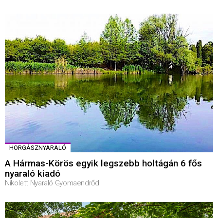
HORGÁSZNYARALÓ
A Hármas-Körös egyik legszebb holtágán 6 fős
nyaraló kiadó
Nikolett Nyaraló Gyomaendrőd