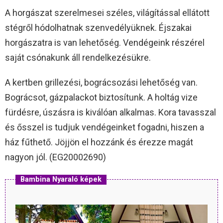
A horgászat szerelmesei széles, világítással ellátott
stégről hódolhatnak szenvedélyüknek. Éjszakai
horgászatra is van lehetőség. Vendégeink részérel
saját csónakunk áll rendelkezésükre.
A kertben grillezési, bográcsozási lehetőség van.
Bográcsot, gázpalackot biztosítunk. A holtág vize
fürdésre, úszásra is kiválóan alkalmas. Kora tavasszal
és ősszel is tudjuk vendégeinket fogadni, hiszen a
ház fűthető. Jöjjön el hozzánk és érezze magát
nagyon jól. (EG20002690)
Bambina Nyaraló képek