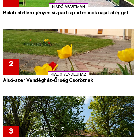
KIADÓ APARTMAN
Balatonlellén igényes vízparti apartmanok saját stéggel
KIADÓ VENDÉGHÁZ
Alsó-szer Vendégház-Őrség Csörötnek