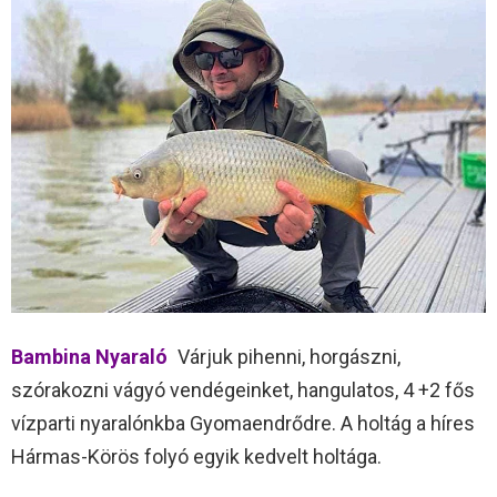
Bambina Nyaraló
Várjuk pihenni, horgászni,
szórakozni vágyó vendégeinket, hangulatos, 4 +2 fős
vízparti nyaralónkba Gyomaendrődre. A holtág a híres
Hármas-Körös folyó egyik kedvelt holtága.