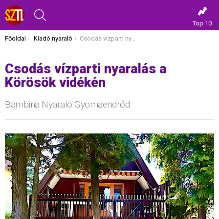
KERESÉS
Top 10
Itt vagy most:
Főoldal
Kiadó nyaraló
Csodás vízparti nyaralás a Körösök vidékén
Csodás vízparti nyaralás a
Körösök vidékén
Bambina Nyaraló Gyomaendrőd