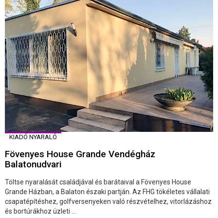
KIADÓ NYARALÓ
Fövenyes House Grande Vendégház
Balatonudvari
Töltse nyaralását családjával és barátaival a Fövenyes House
Grande Házban, a Balaton északi partján. Az FHG tökéletes vállalati
csapatépítéshez, golfversenyeken való részvételhez, vitorlázáshoz
és bortúrákhoz üzleti ...