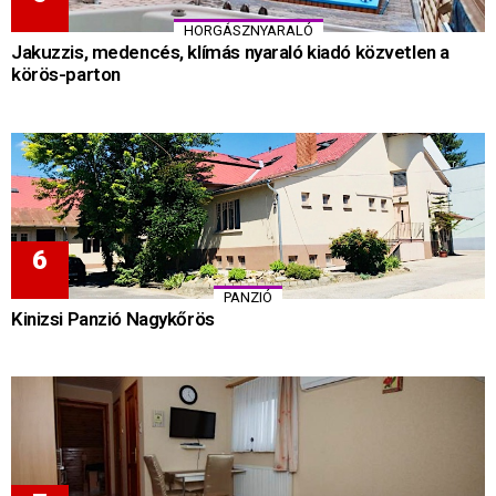
HORGÁSZNYARALÓ
Jakuzzis, medencés, klímás nyaraló kiadó közvetlen a
körös-parton
PANZIÓ
Kinizsi Panzió Nagykőrös