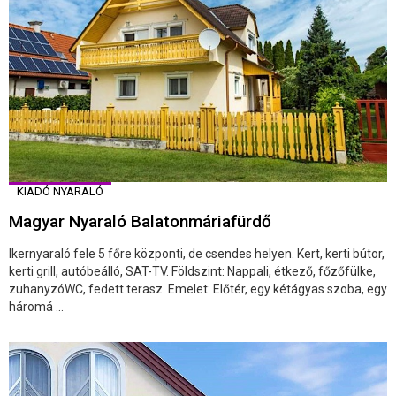
KIADÓ NYARALÓ
Magyar Nyaraló Balatonmáriafürdő
Ikernyaraló fele 5 főre központi, de csendes helyen. Kert, kerti bútor,
kerti grill, autóbeálló, SAT-TV. Földszint: Nappali, étkező, főzőfülke,
zuhanyzóWC, fedett terasz. Emelet: Előtér, egy kétágyas szoba, egy
háromá ...