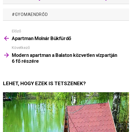
GYOMAENDRŐD
Előző
Mutass
többet
Apartman Molnár Bükfürdő
Következő
Modern apartman a Balaton közvetlen vízpartján
6 fő részére
LEHET, HOGY EZEK IS TETSZENEK?