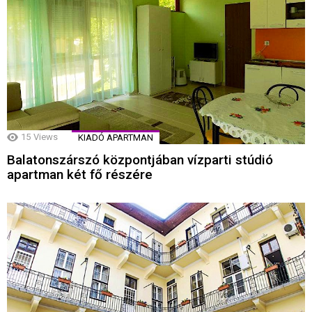
15
Views
KIADÓ APARTMAN
Balatonszárszó központjában vízparti stúdió
apartman két fő részére