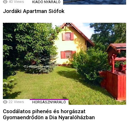
40
Views
KIADÓ NYARALÓ
Jordáki Apartman Siófok
22
Views
HORGÁSZNYARALÓ
Csodálatos pihenés és horgászat
Gyomaendrődön a Dia Nyaralóházban