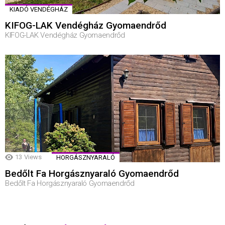
KIADÓ VENDÉGHÁZ
KIFOG-LAK Vendégház Gyomaendrőd
KIFOG-LAK Vendégház Gyomaendrőd
13
Views
HORGÁSZNYARALÓ
Bedőlt Fa Horgásznyaraló Gyomaendrőd
Bedőlt Fa Horgásznyaraló Gyomaendrőd