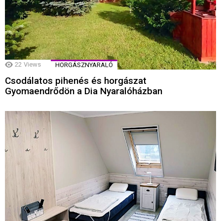
22
Views
HORGÁSZNYARALÓ
Csodálatos pihenés és horgászat
Gyomaendrődön a Dia Nyaralóházban