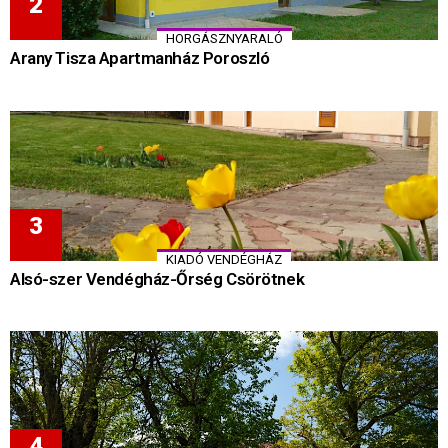
HORGÁSZNYARALÓ
Arany Tisza Apartmanház Poroszló
KIADÓ VENDÉGHÁZ
Alsó-szer Vendégház-Őrség Csörötnek