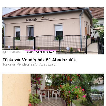
18
Views
KIADÓ VENDÉGHÁZ
Tüskevár Vendégház 51 Abádszalók
Tüskevár Vendégház 51 Abádszalók