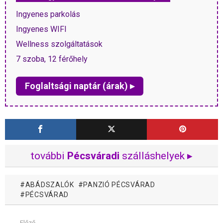
Ingyenes parkolás
Ingyenes WIFI
Wellness szolgáltatások
7 szoba, 12 férőhely
Foglaltsági naptár (árak) ▸
további
Pécsváradi
szálláshelyek ▸
ABÁDSZALÓK
PANZIÓ PÉCSVÁRAD
PÉCSVÁRAD
Előző