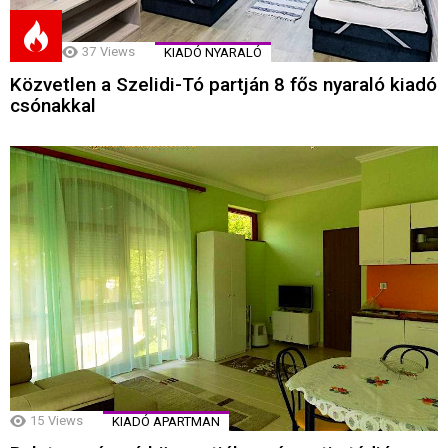
37
Views
KIADÓ NYARALÓ
Közvetlen a Szelidi-Tó partján 8 fős nyaraló kiadó
csónakkal
15
Views
KIADÓ APARTMAN