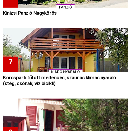
PANZIÓ
Kinizsi Panzió Nagykőrös
KIADÓ NYARALÓ
Körösparti fűtött medencés, szaunás klímás nyaraló
(stég, csónak, vízibicikli)