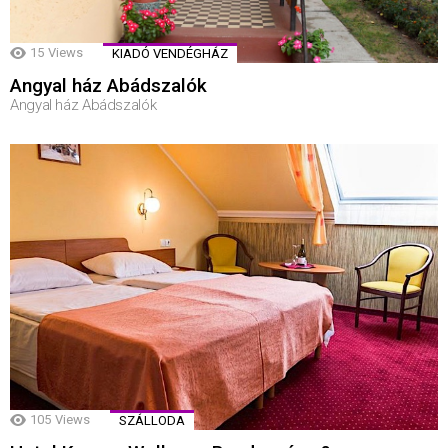
15
Views
KIADÓ VENDÉGHÁZ
Angyal ház Abádszalók
Angyal ház Abádszalók
105
Views
SZÁLLODA