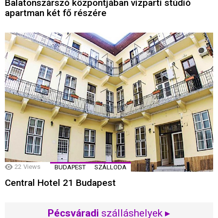
Balatonszárszó központjában vízparti stúdió
apartman két fő részére
22
Views
BUDAPEST
SZÁLLODA
Central Hotel 21 Budapest
Pécsváradi
szálláshelyek ▸