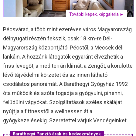
További képek, képgaléria ►
Pécsvárad, a több mint ezeréves város Magyarország
délnyugati részén fekszik, csak 18 km-re Dél-
Magyarország központjától Pécstől, a Mecsek déli
lankáin. A hozzánk látogatók egyaránt élvezhetik a
friss levegőt, a mediterrán klímát, a Zengőt, a körülötte
lévő tájvédelmi körzetet és az innen látható
csodálatos panorámát. A Baráthegyi Gyógyház 1992
óta működik és azóta fogadja a gyógyulni, pihenni,
felüdülni vágyókat. Szolgáltatások széles skáláját
nyújtja a fittnesstől a wellnessen át a
gyógykezelésekig. Szeretettel várjuk Vendégeinket.
Baráthegyi Panzió árak és kedvezmények