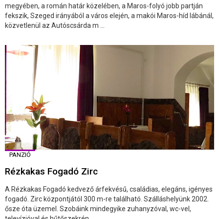
megyében, a román határ közelében, a Maros-folyó jobb partján
fekszik, Szeged irányából a város elején, a makói Maros-híd lábánál,
közvetlenül az Autóscsárda m ...
PANZIÓ
Rézkakas Fogadó Zirc
A Rézkakas Fogadó kedvező árfekvésű, családias, elegáns, igényes
fogadó. Zirc központjától 300 m-re található. Szálláshelyünk 2002.
ősze óta üzemel. Szobáink mindegyike zuhanyzóval, wc-vel,
televízióval és hűtőszekrén ...