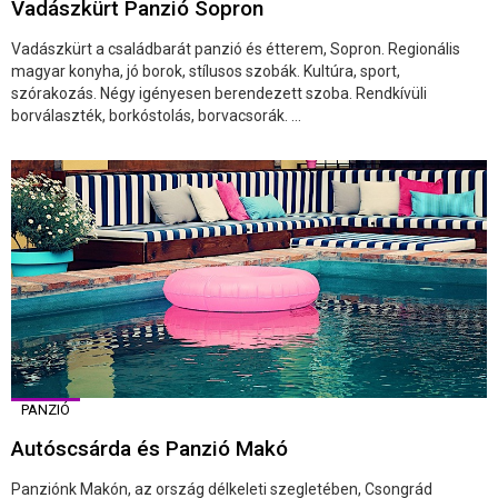
Vadászkürt Panzió Sopron
Vadászkürt a családbarát panzió és étterem, Sopron. Regionális
magyar konyha, jó borok, stílusos szobák. Kultúra, sport,
szórakozás. Négy igényesen berendezett szoba. Rendkívüli
borválaszték, borkóstolás, borvacsorák. ...
PANZIÓ
Autóscsárda és Panzió Makó
Panziónk Makón, az ország délkeleti szegletében, Csongrád