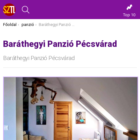
KERESÉS
Top 10
Itt vagy most:
Főoldal
panzió
Baráthegyi Panzió Pécsvárad
Baráthegyi Panzió Pécsvárad
Baráthegyi Panzió Pécsvárad