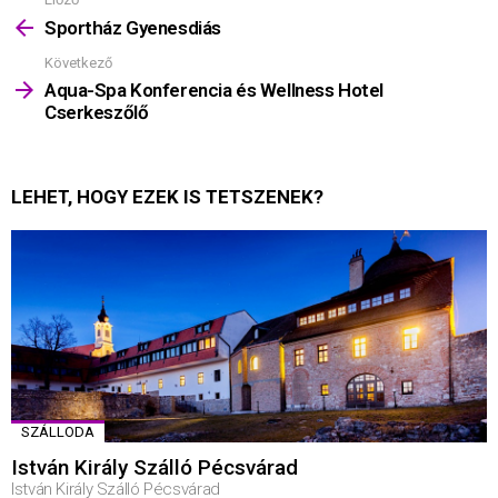
Mutass
többet
Sportház Gyenesdiás
Következő
Aqua-Spa Konferencia és Wellness Hotel
Cserkeszőlő
LEHET, HOGY EZEK IS TETSZENEK?
SZÁLLODA
István Király Szálló Pécsvárad
István Király Szálló Pécsvárad