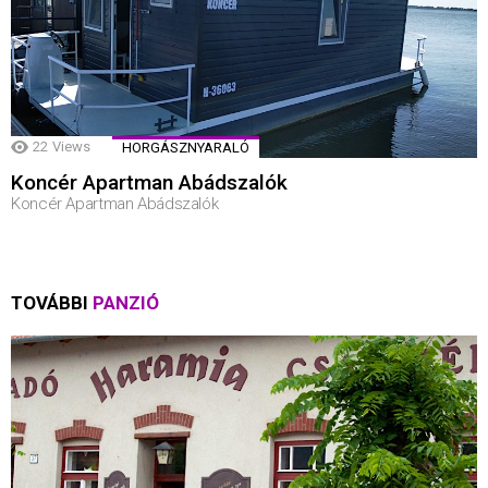
22
Views
HORGÁSZNYARALÓ
Koncér Apartman Abádszalók
Koncér Apartman Abádszalók
TOVÁBBI
PANZIÓ