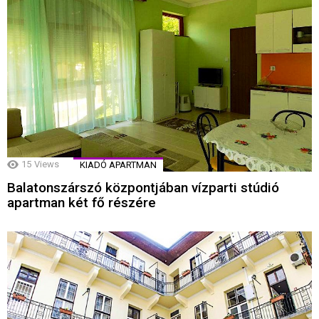
15
Views
KIADÓ APARTMAN
Balatonszárszó központjában vízparti stúdió
apartman két fő részére