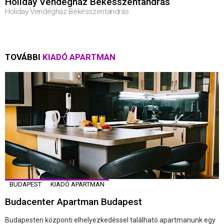
Holiday Vendégház Békésszentandrás
Holiday Vendégház Békésszentandrás
TOVÁBBI
KIADÓ APARTMAN
BUDAPEST
KIADÓ APARTMAN
Budacenter Apartman Budapest
Budapesten központi elhelyezkedéssel található apartmanunk egy