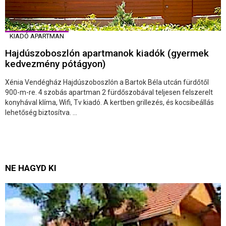
KIADÓ APARTMAN
Hajdúszoboszlón apartmanok kiadók (gyermek
kedvezmény pótágyon)
Xénia Vendégház Hajdúszoboszlón a Bartok Béla utcán fürdőtől
900-m-re. 4 szobás apartman 2 fürdőszobával teljesen felszerelt
konyhával klíma, Wifi, Tv kiadó. A kertben grillezés, és kocsibeállás
lehetőség biztosítva. ...
NE HAGYD KI