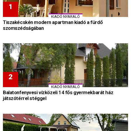
KIADÓ NYARALÓ
Tiszakécskén modern apartman kiadó a fürdő
szomszédságában
KIADÓ NYARALÓ
Balatonfenyvesi vízközeli 14 fős gyermekbarát ház
játszótérrel stéggel