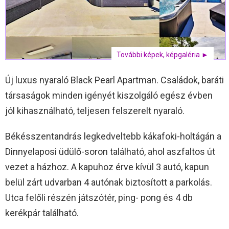
További képek, képgaléria ►
Új luxus nyaraló Black Pearl Apartman. Családok, baráti
társaságok minden igényét kiszolgáló egész évben
jól kihasználható, teljesen felszerelt nyaraló.
Békésszentandrás legkedveltebb kákafoki-holtágán a
Dinnyelaposi üdülő-soron található, ahol aszfaltos út
vezet a házhoz. A kapuhoz érve kívül 3 autó, kapun
belül zárt udvarban 4 autónak biztosított a parkolás.
Utca felőli részén játszótér, ping- pong és 4 db
kerékpár található.