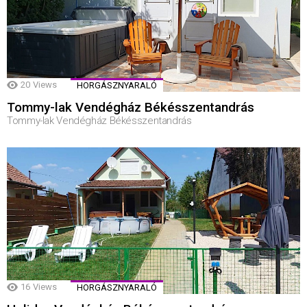
20
Views
HORGÁSZNYARALÓ
Tommy-lak Vendégház Békésszentandrás
Tommy-lak Vendégház Békésszentandrás
16
Views
HORGÁSZNYARALÓ