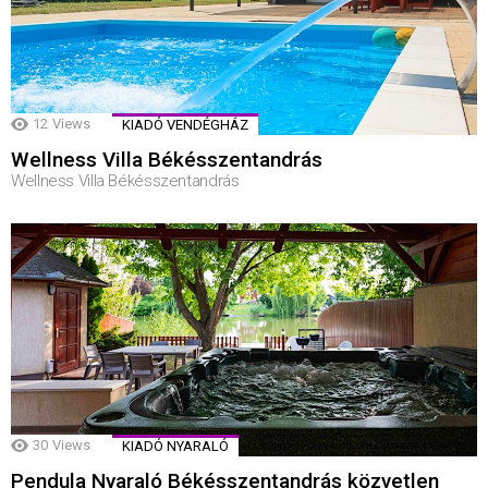
12
Views
KIADÓ VENDÉGHÁZ
Wellness Villa Békésszentandrás
Wellness Villa Békésszentandrás
30
Views
KIADÓ NYARALÓ
Pendula Nyaraló Békésszentandrás közvetlen