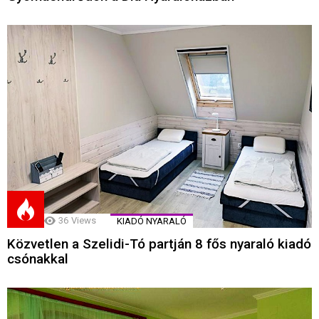
36
Views
KIADÓ NYARALÓ
Közvetlen a Szelidi-Tó partján 8 fős nyaraló kiadó
csónakkal