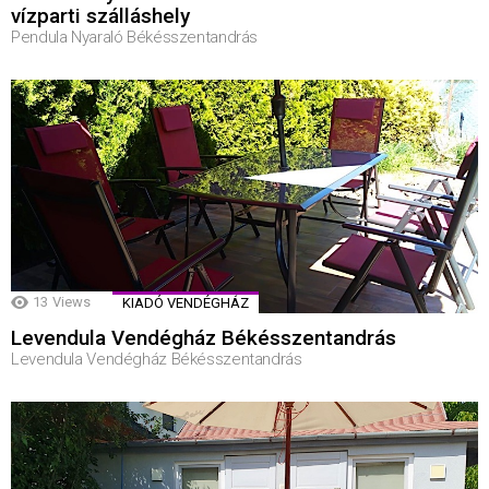
vízparti szálláshely
Pendula Nyaraló Békésszentandrás
13
Views
KIADÓ VENDÉGHÁZ
Levendula Vendégház Békésszentandrás
Levendula Vendégház Békésszentandrás