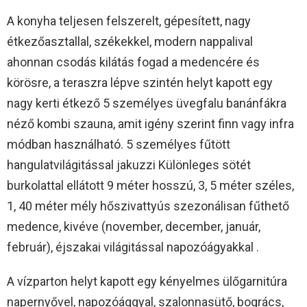
A konyha teljesen felszerelt, gépesített, nagy
étkezőasztallal, székekkel, modern nappalival
ahonnan csodás kilátás fogad a medencére és
körösre, a teraszra lépve szintén helyt kapott egy
nagy kerti étkező 5 személyes üvegfalu banánfákra
néző kombi szauna, amit igény szerint finn vagy infra
módban használható. 5 személyes fűtött
hangulatvilágitással jakuzzi Különleges sötét
burkolattal ellátott 9 méter hosszú, 3, 5 méter széles,
1, 40 méter mély hőszivattyús szezonálisan fűthető
medence, kivéve (november, december, január,
február), éjszakai világitással napozóágyakkal .
A vízparton helyt kapott egy kényelmes ülőgarnitúra
napernyővel, napozóággyal, szalonnasütő, bogrács,