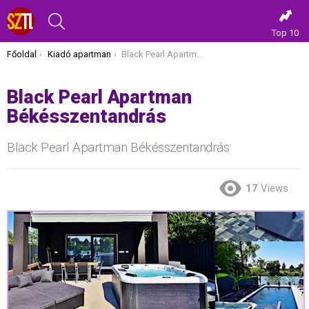
KERESÉS
Top 10
Itt vagy most:
Főoldal
Kiadó apartman
Black Pearl Apartman Békésszentandrás
Black Pearl Apartman
Békésszentandrás
Black Pearl Apartman Békésszentandrás
17
Views