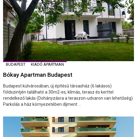
BUDAPEST
KIADÓ APARTMAN
Bókay Apartman Budapest
Budapest külvárosában, új építésű társasház (6 lakásos)
földszintjén található a 30m2-es, klímás, terasz és kerttel
rendelkező lakás (Dohányzásra a teraszon-udvaron van lehetőség).
Parkolás a ház környezetében díjment ...