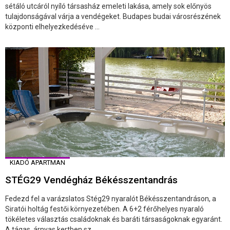
sétáló utcáról nyíló társasház emeleti lakása, amely sok előnyös
tulajdonságával várja a vendégeket. Budapes budai városrészének
központi elhelyezkedéséve ...
KIADÓ APARTMAN
STÉG29 Vendégház Békésszentandrás
Fedezd fel a varázslatos Stég29 nyaralót Békésszentandráson, a
Siratói holtág festői környezetében. A 6+2 férőhelyes nyaraló
tökéletes választás családoknak és baráti társaságoknak egyaránt.
A tágas, árnyas kertben sz ...