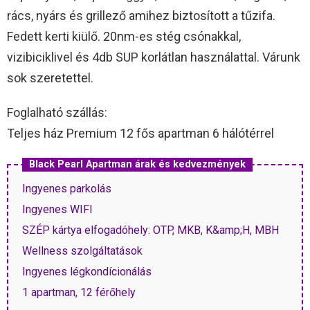
rács, nyárs és grillező amihez biztosított a tűzifa.
Fedett kerti kiülő. 20nm-es stég csónakkal,
vizibiciklivel és 4db SUP korlátlan használattal. Várunk
sok szeretettel. ️
Foglalható szállás:
Teljes ház Premium 12 fős apartman 6 hálótérrel
Black Pearl Apartman árak és kedvezmények
Ingyenes parkolás
Ingyenes WIFI
SZÉP kártya elfogadóhely: OTP, MKB, K&amp;H, MBH
Wellness szolgáltatások
Ingyenes légkondícionálás
1 apartman, 12 férőhely