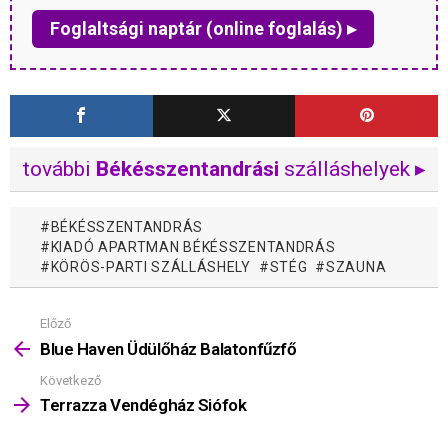
Foglaltsági naptár (online foglalás) ▸
további
Békésszentandrási
szálláshelyek ▸
BÉKÉSSZENTANDRÁS
KIADÓ APARTMAN BÉKÉSSZENTANDRÁS
KÖRÖS-PARTI SZÁLLÁSHELY
STÉG
SZAUNA
Előző
Mutass
többet
Blue Haven Üdülőház Balatonfűzfő
Következő
Terrazza Vendégház Siófok