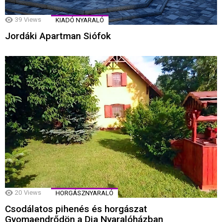
39
Views
KIADÓ NYARALÓ
Jordáki Apartman Siófok
20
Views
HORGÁSZNYARALÓ
Csodálatos pihenés és horgászat
Gyomaendrődön a Dia Nyaralóházban