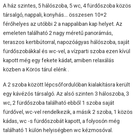
A ház szintes, 5 hálószoba, 5 wc, 4 fürdőszoba közös
társalgó, nappali, konyhás… összesen 10+2
férőhelyes az utóbbi 2 a nappaliban kap helyet. Az
emeleten található 2 nagy méretű panorámás,
teraszos kertibútorral, napozóágyas hálószoba, saját
fürdőszobákkal és wc-vel, a vízparti szoba ezen kívül
kapott még egy fekete kádat, amiben relaxálás
közben a Körös tárul elénk .
A 2 szoba között lépcsőfordulóban kialakításra került
egy kávézós társalgó. Az alsó szinten 3 háloszoba, 3
wc, 2 fürdőszoba található ebből 1 szoba saját
fürdővel, wc-vel rendelkezik, a másik 2 szoba, 1 közös
kádas, wc -s fürdőszobát kapott, a folyosón még
található 1 külön helyiségben wc kézmosóval.