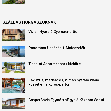
SZÁLLÁS HORGÁSZOKNAK
Vivien Nyaraló Gyomaendrőd
Panoráma Úszóház 1 Abádszalók
Tisza-tó Apartmanpark Kisköre
Jakuzzis, medencés, klímás nyaraló kiadó
közvetlen a körös-parton
CsapatBázis EgymásraFigyelő Központ Sarud