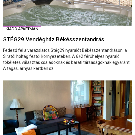
KIADÓ APARTMAN
STÉG29 Vendégház Békésszentandrás
Fedezd fel a varázslatos Stég29 nyaralót Békésszentandráson, a
Siratói holtág festői környezetében. A 6+2 férőhelyes nyaraló
tökéletes választás családoknak és baráti társaságoknak egyaránt.
A tágas, árnyas kertben sz ...