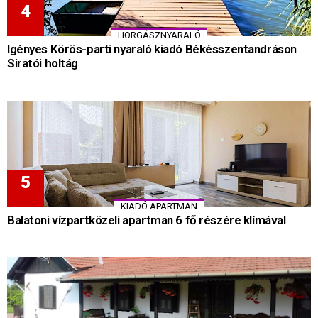
HORGÁSZNYARALÓ
Igényes Körös-parti nyaraló kiadó Békésszentandráson
Siratói holtág
KIADÓ APARTMAN
Balatoni vízpartközeli apartman 6 fő részére klímával