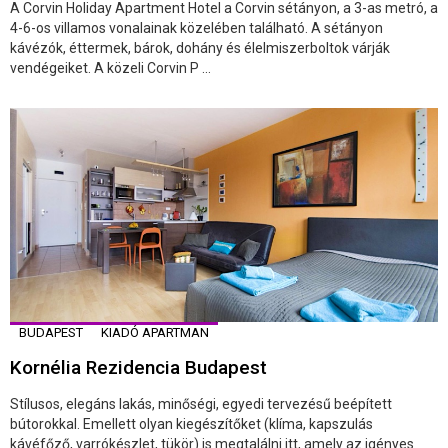
A Corvin Holiday Apartment Hotel a Corvin sétányon, a 3-as metró, a
4-6-os villamos vonalainak közelében található. A sétányon
kávézók, éttermek, bárok, dohány és élelmiszerboltok várják
vendégeiket. A közeli Corvin P ...
BUDAPEST
KIADÓ APARTMAN
Kornélia Rezidencia Budapest
Stílusos, elegáns lakás, minőségi, egyedi tervezésű beépített
bútorokkal. Emellett olyan kiegészítőket (klíma, kapszulás
kávéfőző, varrókészlet, tükör) is megtalálni itt, amely az igényes