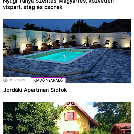
Nyugi Tanya Szentes-Magyartés, közvetlen
vízpart, stég és csónak
39
Views
KIADÓ NYARALÓ
Jordáki Apartman Siófok