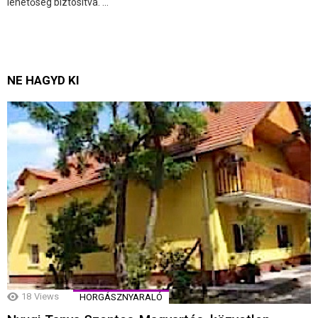
lehetőség biztosítva. ...
NE HAGYD KI
18
Views
HORGÁSZNYARALÓ