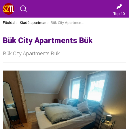
KERESÉS
Top 10
Itt vagy most:
Főoldal
Kiadó apartman
Bük City Apartments Bük
Bük City Apartments Bük
Bük City Apartments Bük