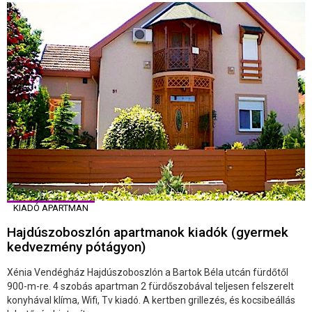
KIADÓ APARTMAN
Hajdúszoboszlón apartmanok kiadók (gyermek
kedvezmény pótágyon)
Xénia Vendégház Hajdúszoboszlón a Bartok Béla utcán fürdőtől
900-m-re. 4 szobás apartman 2 fürdőszobával teljesen felszerelt
konyhával klíma, Wifi, Tv kiadó. A kertben grillezés, és kocsibeállás