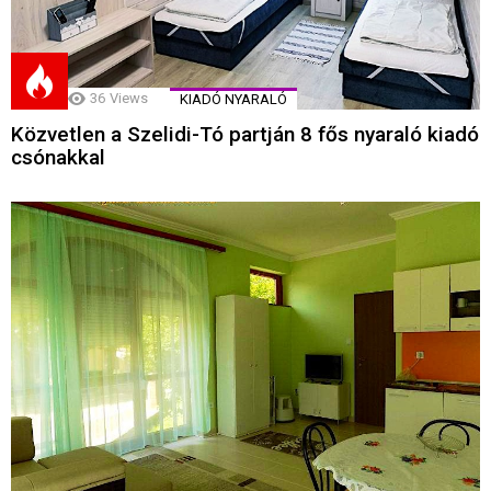
36
Views
KIADÓ NYARALÓ
Közvetlen a Szelidi-Tó partján 8 fős nyaraló kiadó
csónakkal