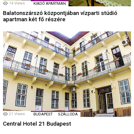
14
Views
KIADÓ APARTMAN
Balatonszárszó központjában vízparti stúdió
apartman két fő részére
21
Views
BUDAPEST
SZÁLLODA
Central Hotel 21 Budapest