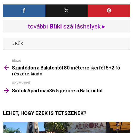
további
Büki
szálláshelyek ▸
BÜK
Előző
Mutass
többet
Szántódon a Balatontól 80 méterre ikerfél 5+2 fő
részére kiadó
Következő
Siófok Apartman36 5 percre a Balatontól
LEHET, HOGY EZEK IS TETSZENEK?