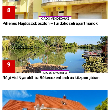
KIADÓ VENDÉGHÁZ
Pihenés Hajdúszoboszlón – fürdőközeli apartmanok
KIADÓ NYARALÓ
Régi Híd Nyaralóház Békésszentandrás központjában