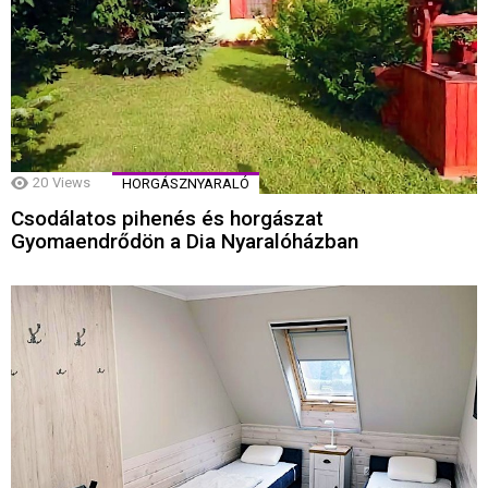
20
Views
HORGÁSZNYARALÓ
Csodálatos pihenés és horgászat
Gyomaendrődön a Dia Nyaralóházban