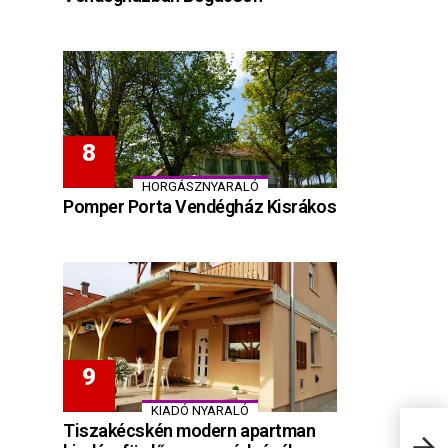
HORGÁSZNYARALÓ
Pomper Porta Vendégház Kisrákos
KIADÓ NYARALÓ
Tiszakécskén modern apartman
CEU 