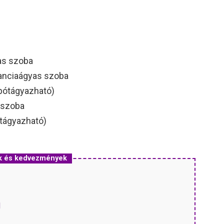
as szoba
ranciaágyas szoba
(pótágyazható)
 szoba
ótágyazható)
ak és kedvezmények
H