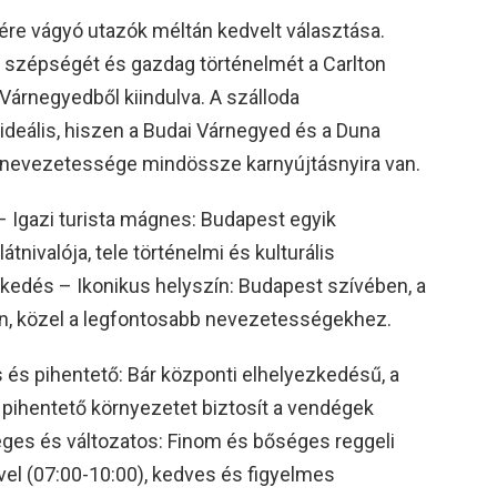
ére vágyó utazók méltán kedvelt választása.
 szépségét és gazdag történelmét a Carlton
 Várnegyedből kiindulva. A szálloda
deális, hiszen a Budai Várnegyed és a Duna
s nevezetessége mindössze karnyújtásnyira van.
– Igazi turista mágnes: Budapest egyik
tnivalója, tele történelmi és kulturális
zkedés – Ikonikus helyszín: Budapest szívében, a
n, közel a legfontosabb nevezetességekhez.
és pihentető: Bár központi elhelyezkedésű, a
 pihentető környezetet biztosít a vendégek
éges és változatos: Finom és bőséges reggeli
ővel (07:00-10:00), kedves és figyelmes