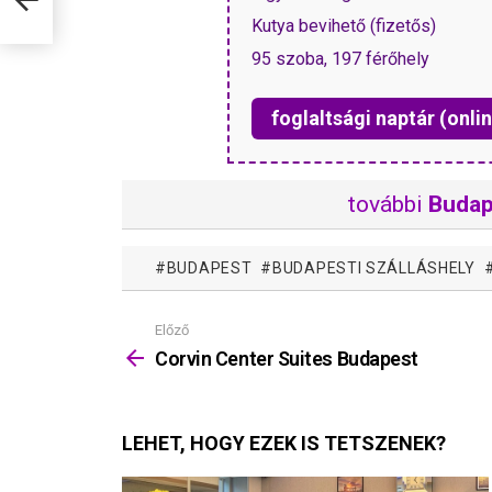
Kutya bevihető (fizetős)
95 szoba, 197 férőhely
foglaltsági naptár (onlin
további
Budap
BUDAPEST
BUDAPESTI SZÁLLÁSHELY
Előző
Mutass
többet
Corvin Center Suites Budapest
LEHET, HOGY EZEK IS TETSZENEK?