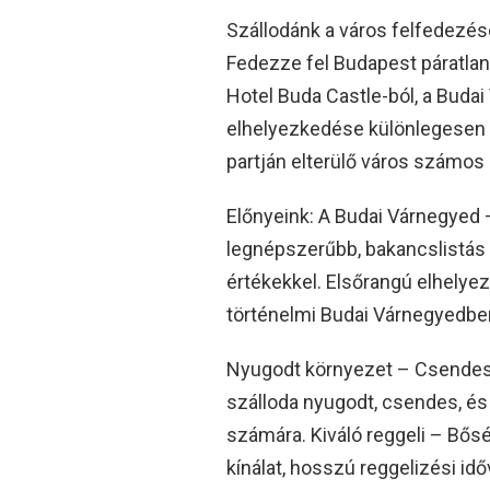
Szállodánk a város felfedezés
Fedezze fel Budapest páratlan
Hotel Buda Castle-ból, a Budai
elhelyezkedése különlegesen i
partján elterülő város számo
Előnyeink: A Budai Várnegyed 
legnépszerűbb, bakancslistás lá
értékekkel. Elsőrangú elhelye
történelmi Budai Várnegyedbe
Nyugodt környezet – Csendes 
szálloda nyugodt, csendes, és
számára. Kiváló reggeli – Bős
kínálat, hosszú reggelizési id