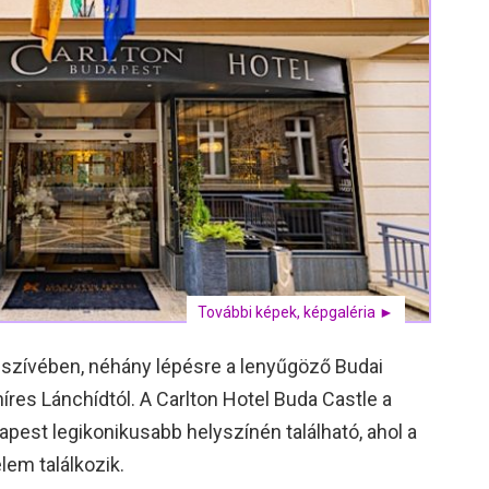
További képek, képgaléria ►
 szívében, néhány lépésre a lenyűgöző Budai
híres Lánchídtól. A Carlton Hotel Buda Castle a
pest legikonikusabb helyszínén található, ahol a
em találkozik.