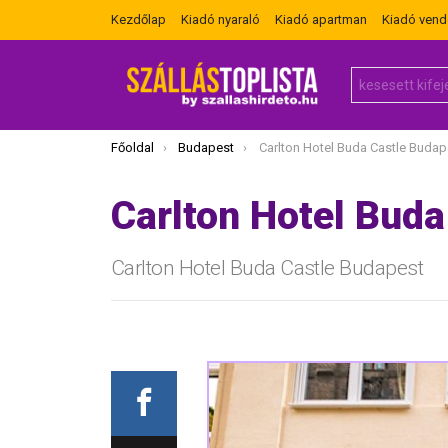
Kezdőlap
Kiadó nyaraló
Kiadó apartman
Kiadó ven
Search
for:
Itt vagy most:
Főoldal
Budapest
Carlton Hotel Buda Castle Budap
Carlton Hotel Buda
Carlton Hotel Buda Castle Budapest