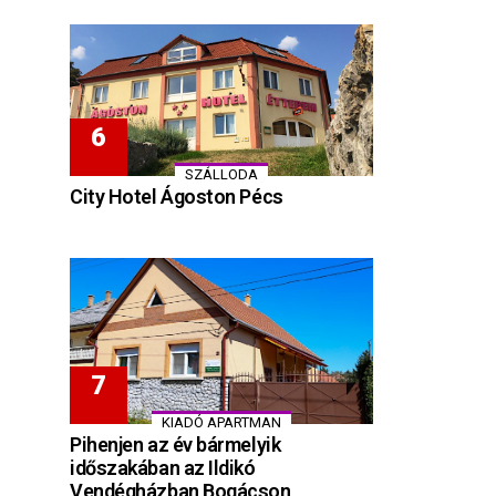
SZÁLLODA
City Hotel Ágoston Pécs
KIADÓ APARTMAN
Pihenjen az év bármelyik
időszakában az Ildikó
Vendégházban Bogácson