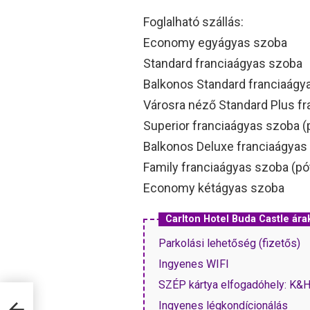
Foglalható szállás:
Economy egyágyas szoba
Standard franciaágyas szoba
Balkonos Standard franciaágy
Városra néző Standard Plus f
Superior franciaágyas szoba 
Balkonos Deluxe franciaágyas
Family franciaágyas szoba (p
Economy kétágyas szoba
Carlton Hotel Buda Castle ár
Parkolási lehetőség (fizetős)
Ingyenes WIFI
SZÉP kártya elfogadóhely: K&
Ingyenes légkondícionálás