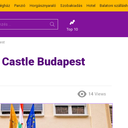
dégház
Panzió
Horgásznyaraló
Szobakiadás
Hotel
Balatoni szállásh
Top 10
est
 Castle Budapest
14
Views