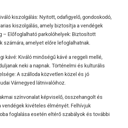
áló kiszolgálás: Nyitott, odafigyelő, gondoskodó,
rias kiszolgálás, amely biztosítja a vendégek
 – Előfoglalható parkolóhelyek: Biztosított
k számára, amelyet előre lefoglalhatnak.
i kávé: Kiváló minőségű kávé a reggeli mellé,
uljanak neki a napnak. Történelmi és kulturális
lsége: A szálloda közvetlen közel és jó
udai Várnegyed látnivalóihoz.
akmai színvonalat képviselő, összehangolt és
 a vendégek kivételes élményét. Felhívjuk
oba foglalása esetén eltérő szabályok és további