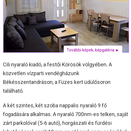
További képek, képgaléria ►
Cili nyaraló kiadó, a festői Körösök völgyében. A
közvetlen vízparti vendégházunk
Békésszentandráson, a Füzes kert üdülősoron
található.
A két szintes, két szoba nappalis nyaraló 9 fő
fogadására alkalmas. A nyaraló 700nm-es telken, saját
zárt parkolóval (5-6 autó), horgászati és fürdési