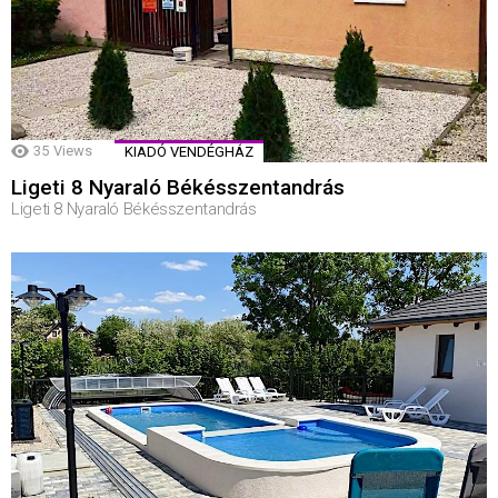
35
Views
KIADÓ VENDÉGHÁZ
Ligeti 8 Nyaraló Békésszentandrás
Ligeti 8 Nyaraló Békésszentandrás