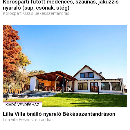
Körösparti fűtött medencés, szaunás, jakuzzis
nyaraló (sup, csónak, stég)
Körösparti Oázis Békésszentandrás
KIADÓ VENDÉGHÁZ
Lilla Villa önálló nyaraló Békésszentandráson
Lilla Villa Békésszentandrás