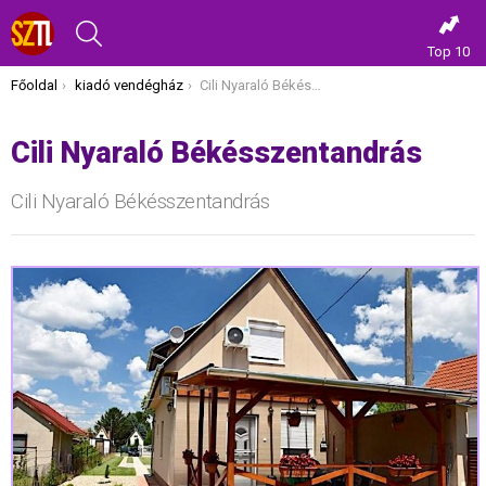
KERESÉS
Top 10
Itt vagy most:
Főoldal
kiadó vendégház
Cili Nyaraló Békésszentandrás
Cili Nyaraló Békésszentandrás
Cili Nyaraló Békésszentandrás