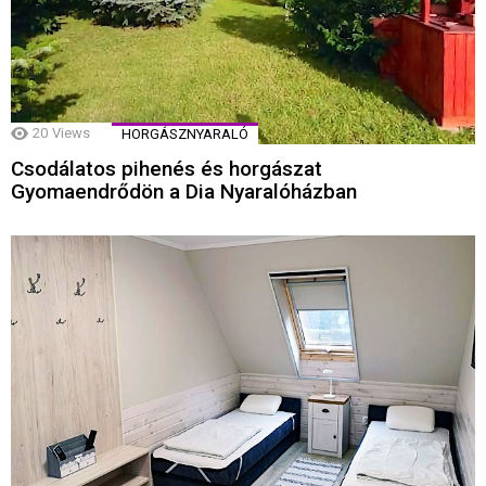
20
Views
HORGÁSZNYARALÓ
Csodálatos pihenés és horgászat
Gyomaendrődön a Dia Nyaralóházban