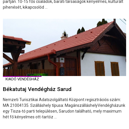
partján. 10-15 fős családok, baráti társaságok kényelmes, kulturált
pihenését, kikapcsolód ...
KIADÓ VENDÉGHÁZ
Békatutaj Vendégház Sarud
Nemzeti Turisztikai Adatszolgáltató Központ regisztrációs szám:
MA 21004135. Szálláshely típusa: MagánszálláshelyVendégházunk
egy Tisza-tó parti településen, Sarudon található, mely maximum
hét fő kényelmes ott-tartóz ...