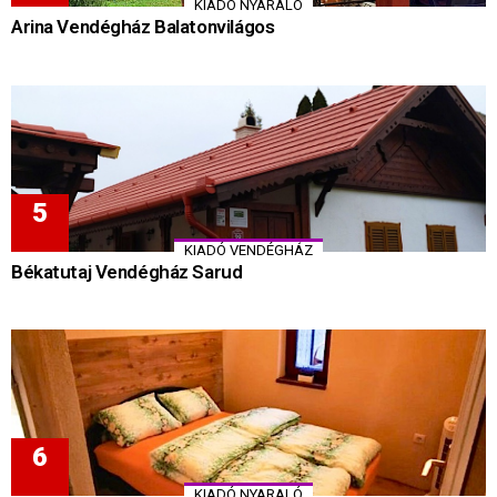
KIADÓ NYARALÓ
Arina Vendégház Balatonvilágos
KIADÓ VENDÉGHÁZ
Békatutaj Vendégház Sarud
KIADÓ NYARALÓ