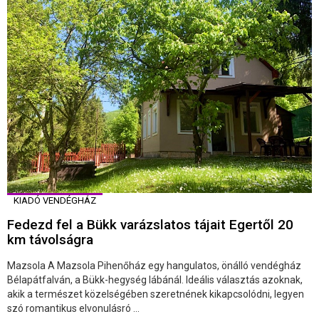
KIADÓ VENDÉGHÁZ
Fedezd fel a Bükk varázslatos tájait Egertől 20
km távolságra
Mazsola A Mazsola Pihenőház egy hangulatos, önálló vendégház
Bélapátfalván, a Bükk-hegység lábánál. Ideális választás azoknak,
akik a természet közelségében szeretnének kikapcsolódni, legyen
szó romantikus elvonulásró ...