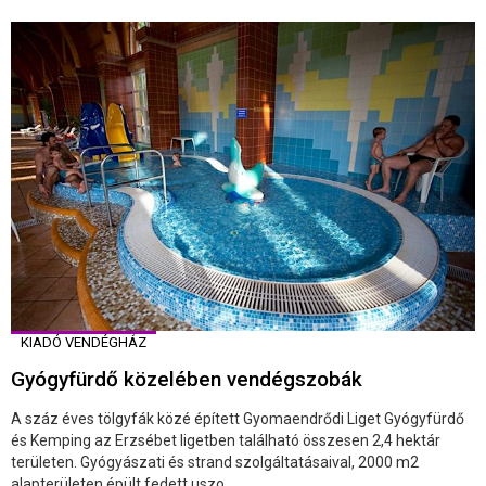
KIADÓ VENDÉGHÁZ
Gyógyfürdő közelében vendégszobák
A száz éves tölgyfák közé épített Gyomaendrődi Liget Gyógyfürdő
és Kemping az Erzsébet ligetben található összesen 2,4 hektár
területen. Gyógyászati és strand szolgáltatásaival, 2000 m2
alapterületen épült fedett uszo ...