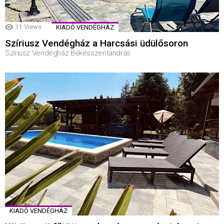
11
Views
KIADÓ VENDÉGHÁZ
Szíriusz Vendégház a Harcsási üdülősoron
Szíriusz Vendégház Békésszentandrás
KIADÓ VENDÉGHÁZ