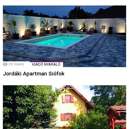
39
Views
KIADÓ NYARALÓ
Jordáki Apartman Siófok