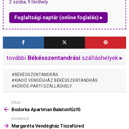
2 szoba, 9 férőhely
Foglaltsági naptár (online foglalás) ▸
további
Békésszentandrási
szálláshelyek ▸
BÉKÉSSZENTANDRÁS
KIADÓ VENDÉGHÁZ BÉKÉSSZENTANDRÁS
KÖRÖS-PARTI SZÁLLÁSHELY
Előző
Mutass
többet
Bodorka Apartman Balatonfűzfő
Következő
Margaréta Vendégház Tiszafüred