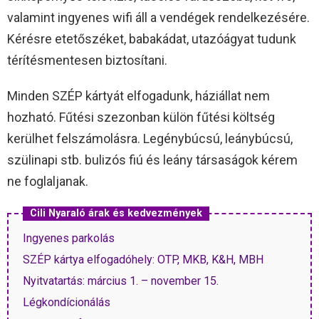
valamint ingyenes wifi áll a vendégek rendelkezésére.
Kérésre etetőszéket, babakádat, utazóágyat tudunk
térítésmentesen biztosítani.
Minden SZÉP kártyát elfogadunk, háziállat nem
hozható. Fűtési szezonban külön fűtési költség
kerülhet felszámolásra. Legénybúcsú, leánybúcsú,
szülinapi stb. bulizós fiú és leány társaságok kérem
ne foglaljanak.
Cili Nyaraló árak és kedvezmények
Ingyenes parkolás
SZÉP kártya elfogadóhely: OTP, MKB, K&H, MBH
Nyitvatartás: március 1. – november 15.
Légkondícionálás