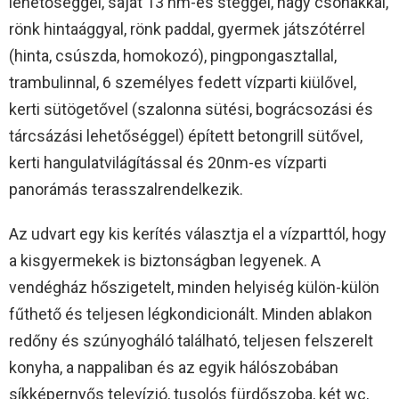
lehetőséggel, saját 13 nm-es stéggel, nagy csónakkal,
rönk hintaággyal, rönk paddal, gyermek játszótérrel
(hinta, csúszda, homokozó), pingpongasztallal,
trambulinnal, 6 személyes fedett vízparti kiülővel,
kerti sütögetővel (szalonna sütési, bográcsozási és
tárcsázási lehetőséggel) épített betongrill sütővel,
kerti hangulatvilágítással és 20nm-es vízparti
panorámás terasszalrendelkezik.
Az udvart egy kis kerítés választja el a vízparttól, hogy
a kisgyermekek is biztonságban legyenek. A
vendégház hőszigetelt, minden helyiség külön-külön
fűthető és teljesen légkondicionált. Minden ablakon
redőny és szúnyogháló található, teljesen felszerelt
konyha, a nappaliban és az egyik hálószobában
síkképernyős televízió, tusolós fürdőszoba, két wc,