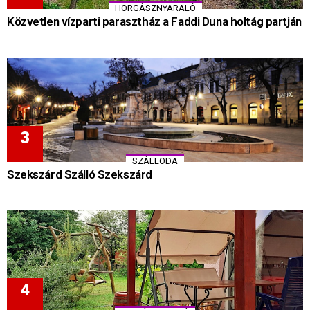
HORGÁSZNYARALÓ
Közvetlen vízparti parasztház a Faddi Duna holtág partján
SZÁLLODA
Szekszárd Szálló Szekszárd