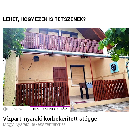
LEHET, HOGY EZEK IS TETSZENEK?
11
Views
KIADÓ VENDÉGHÁZ
Vízparti nyaraló körbekerített stéggel
Mogyi Nyaraló Békésszentandrás