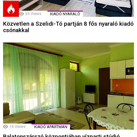
35
Views
KIADÓ NYARALÓ
Közvetlen a Szelidi-Tó partján 8 fős nyaraló kiadó
csónakkal
14
Views
KIADÓ APARTMAN
Balatonszárszó központjában vízparti stúdió