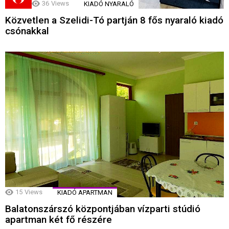
36
Views
KIADÓ NYARALÓ
Közvetlen a Szelidi-Tó partján 8 fős nyaraló kiadó
csónakkal
15
Views
KIADÓ APARTMAN
Balatonszárszó központjában vízparti stúdió
apartman két fő részére