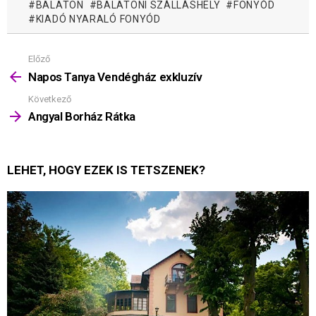
BALATON
BALATONI SZÁLLÁSHELY
FONYÓD
KIADÓ NYARALÓ FONYÓD
Előző
Mutass
többet
Napos Tanya Vendégház exkluzív
Következő
Angyal Borház Rátka
LEHET, HOGY EZEK IS TETSZENEK?