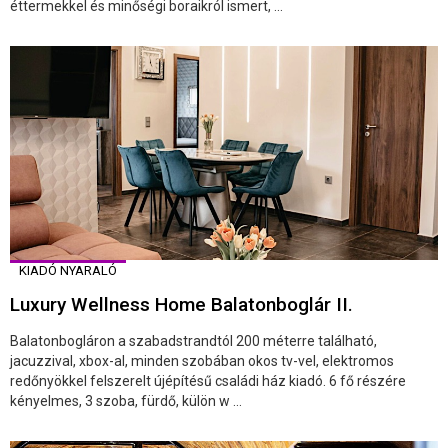
éttermekkel és minőségi boraikról ismert, ...
KIADÓ NYARALÓ
Luxury Wellness Home Balatonboglár II.
Balatonbogláron a szabadstrandtól 200 méterre található,
jacuzzival, xbox-al, minden szobában okos tv-vel, elektromos
redőnyökkel felszerelt újépítésű családi ház kiadó. 6 fő részére
kényelmes, 3 szoba, fürdő, külön w ...