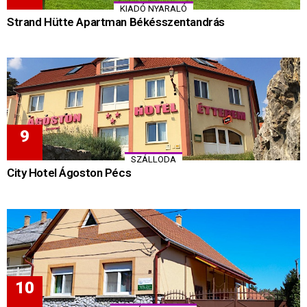
KIADÓ NYARALÓ
Strand Hütte Apartman Békésszentandrás
SZÁLLODA
City Hotel Ágoston Pécs