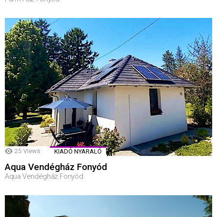
25
Views
KIADÓ NYARALÓ
Aqua Vendégház Fonyód
Aqua Vendégház Fonyód