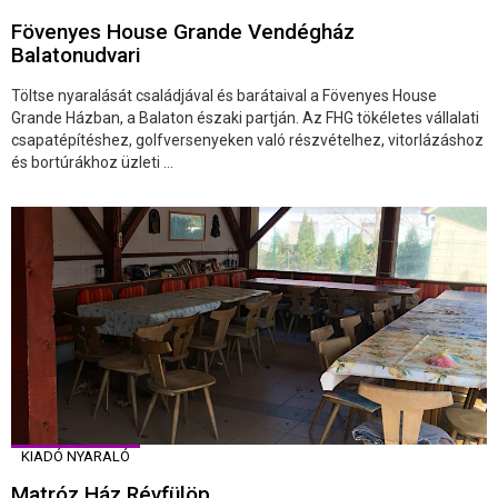
Fövenyes House Grande Vendégház
Balatonudvari
Töltse nyaralását családjával és barátaival a Fövenyes House
Grande Házban, a Balaton északi partján. Az FHG tökéletes vállalati
csapatépítéshez, golfversenyeken való részvételhez, vitorlázáshoz
és bortúrákhoz üzleti ...
KIADÓ NYARALÓ
Matróz Ház Révfülöp