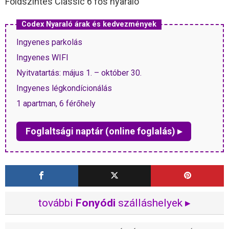
Földszintes Classic 6 fős nyaraló
Codex Nyaraló árak és kedvezmények
Ingyenes parkolás
Ingyenes WIFI
Nyitvatartás: május 1. – október 30.
Ingyenes légkondícionálás
1 apartman, 6 férőhely
Foglaltsági naptár (online foglalás) ▸
további
Fonyódi
szálláshelyek ▸