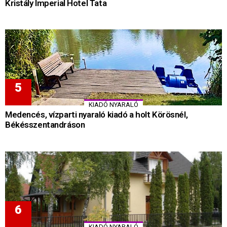
Kristály Imperial Hotel Tata
KIADÓ NYARALÓ
Medencés, vízparti nyaraló kiadó a holt Körösnél,
Békésszentandráson
KIADÓ NYARALÓ