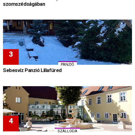
szomszédságában
PANZIÓ
Sebesvíz Panzió Lillafüred
SZÁLLODA