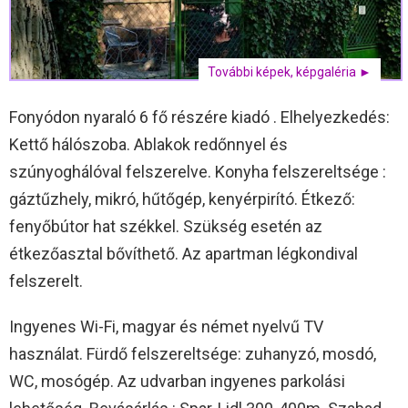
További képek, képgaléria ►
Fonyódon nyaraló 6 fő részére kiadó . Elhelyezkedés:
Kettő hálószoba. Ablakok redőnnyel és
szúnyoghálóval felszerelve. Konyha felszereltsége :
gáztűzhely, mikró, hűtőgép, kenyérpirító. Étkező:
fenyőbútor hat székkel. Szükség esetén az
étkezőasztal bővíthető. Az apartman légkondival
felszerelt.
Ingyenes Wi-Fi, magyar és német nyelvű TV
használat. Fürdő felszereltsége: zuhanyzó, mosdó,
WC, mosógép. Az udvarban ingyenes parkolási