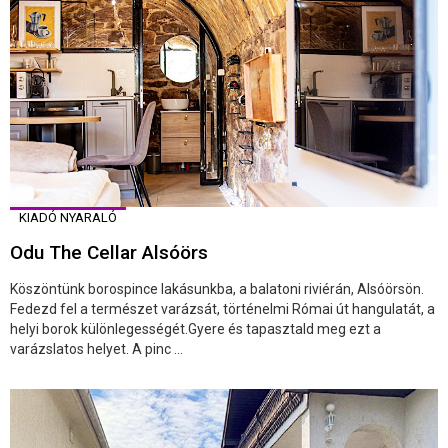
KIADÓ NYARALÓ
Odu The Cellar Alsóörs
Köszöntünk borospince lakásunkba, a balatoni riviérán, Alsóörsön.
Fedezd fel a természet varázsát, történelmi Római út hangulatát, a
helyi borok különlegességét.Gyere és tapasztald meg ezt a
varázslatos helyet. A pinc ...