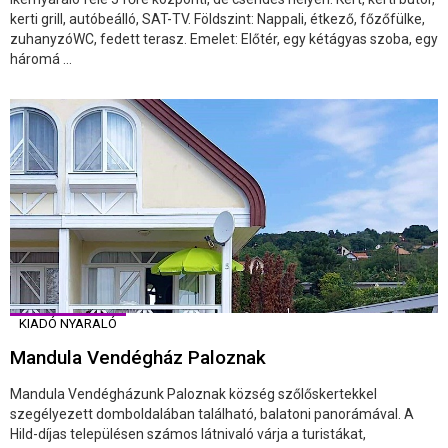
kerti grill, autóbeálló, SAT-TV. Földszint: Nappali, étkező, főzőfülke,
zuhanyzóWC, fedett terasz. Emelet: Előtér, egy kétágyas szoba, egy
háromá ...
KIADÓ NYARALÓ
Mandula Vendégház Paloznak
Mandula Vendégházunk Paloznak község szőlőskertekkel
szegélyezett domboldalában található, balatoni panorámával. A
Hild-díjas településen számos látnivaló várja a turistákat,