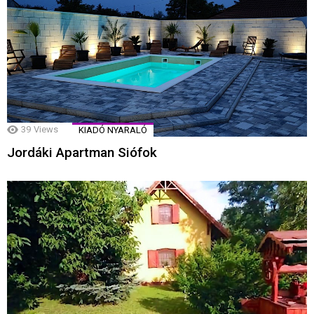
39
Views
KIADÓ NYARALÓ
Jordáki Apartman Siófok