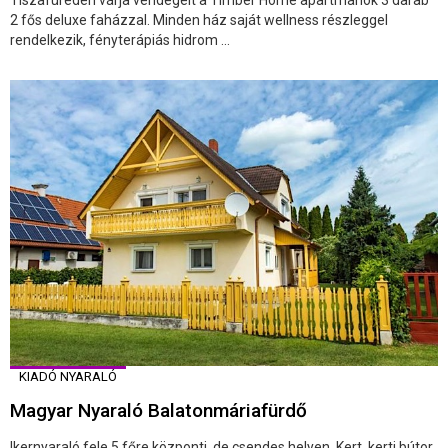
Tiszafüreden várja vendégeit a Timber Home apartmanok 3 darab
2 fős deluxe faházzal. Minden ház saját wellness részleggel
rendelkezik, fényterápiás hidrom ...
KIADÓ NYARALÓ
Magyar Nyaraló Balatonmáriafürdő
Ikernyaraló fele 5 főre központi, de csendes helyen. Kert, kerti bútor,