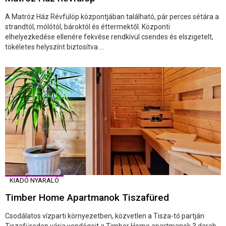
A Matróz Ház Révfülöp központjában található, pár perces sétára a
strandtól, mólótól, bároktól és éttermektől. Központi
elhelyezkedése ellenére fekvése rendkívül csendes és elszigetelt,
tökéletes helyszínt biztosítva ...
KIADÓ NYARALÓ
Timber Home Apartmanok Tiszafüred
Csodálatos vízparti környezetben, közvetlen a Tisza-tó partján