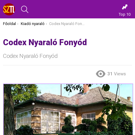
KERESÉS
Top 10
Itt vagy most:
Főoldal
Kiadó nyaraló
Codex Nyaraló Fonyód
Codex Nyaraló Fonyód
Codex Nyaraló Fonyód
31
Views