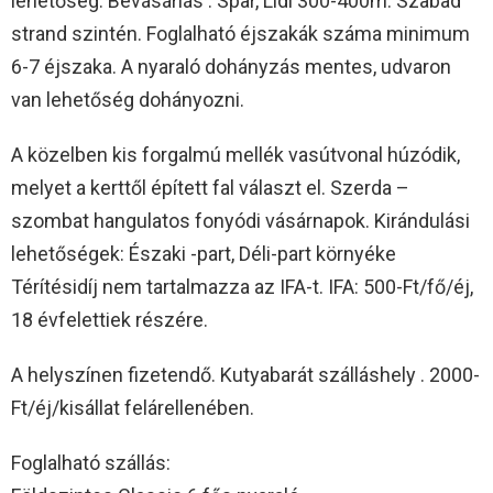
lehetőség. Bevásárlás : Spar, Lidl 300-400m. Szabad
strand szintén. Foglalható éjszakák száma minimum
6-7 éjszaka. A nyaraló dohányzás mentes, udvaron
van lehetőség dohányozni.
A közelben kis forgalmú mellék vasútvonal húzódik,
melyet a kerttől épített fal választ el. Szerda –
szombat hangulatos fonyódi vásárnapok. Kirándulási
lehetőségek: Északi -part, Déli-part környéke
Térítésidíj nem tartalmazza az IFA-t. IFA: 500-Ft/fő/éj,
18 évfelettiek részére.
A helyszínen fizetendő. Kutyabarát szálláshely . 2000-
Ft/éj/kisállat felárellenében.
Foglalható szállás: