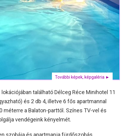
További képek, képgaléria ►
 lokációjában található Délceg Réce Minihotel 11
yazható) és 2 db 4, illetve 6 fős apartmannal
 méterre a Balaton-parttól. Színes TV-vel és
zolgálja vendégeink kényelmét.
en szobája és apartmanja fürdőszobás,