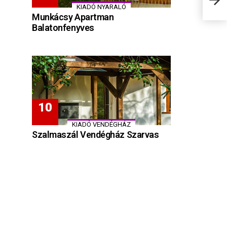
Béké
KIADÓ NYARALÓ
Munkácsy Apartman
Balatonfenyves
KIADÓ VENDÉGHÁZ
Szalmaszál Vendégház Szarvas