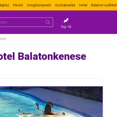
dégház
Panzió
Horgásznyaraló
Szobakiadás
Hotel
Balatoni szállásh
Top 10
nese
otel Balatonkenese