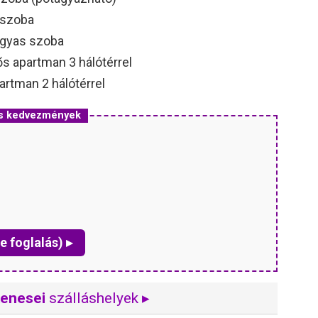
 szoba
ágyas szoba
ős apartman 3 hálótérrel
partman 2 hálótérrel
és kedvezmények
e foglalás) ▸
kenesei
szálláshelyek ▸