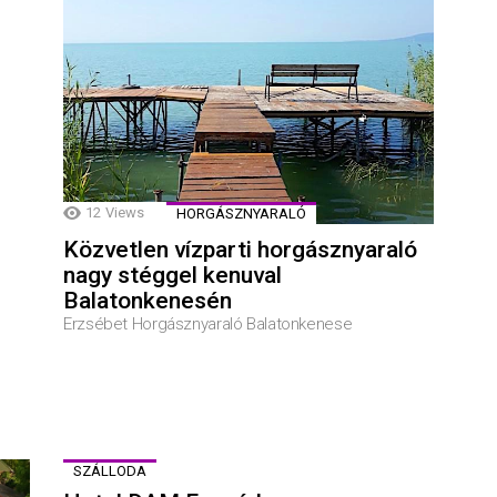
12
Views
HORGÁSZNYARALÓ
Közvetlen vízparti horgásznyaraló
nagy stéggel kenuval
Balatonkenesén
Erzsébet Horgásznyaraló Balatonkenese
SZÁLLODA