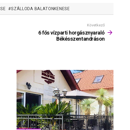
ESE
SZÁLLODA BALATONKENESE
Következő
6 fős vízparti horgásznyaraló
Békésszentandráson