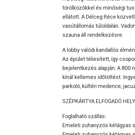
törölközőkkel és minőségi tu
ellátott. A Délceg Réce közvet
vasútállomás túloldalán. Vado
szauna áll rendelkezésre.
A lobby valódi kandallós élmény
Az épület téliesített, így cso
bejelentkezés alapján. A 800 n
kínál kellemes időtöltést. Ing
parkoló, kültéri medence, jacuz
SZÉPKÁRTYA ELFOGADÓ HELY
Foglalható szállás:
Emeleti zuhanyzós kétágyas 
Emeleti zuhanyzós kétágyas 