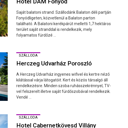
Hotel DAM Fonyód
Saját balatoni strand. Szállodánk Balaton déli partján
Fonyódligeten, közvetlenül a Balaton parton
található. A Balatoni kerékpárút melletti 1,7 hektáros
terület saját stranddal is rendelkezik, mely
folyamatos fürdőzé ...
SZÁLLODA
Herczeg Udvarház Poroszló
A Herczeg Udvarház ingyenes wifivel és kertre néző
kilátással várja látogatóit. Kert és közös társalgó áll
rendelkezésre. Minden szoba ruhásszekrénnyel, TV-
vel felszerelt illetve saját fürdőszobával rendelkezik.
Vendé ...
SZÁLLODA
Hotel Cabernetkövesd Villány