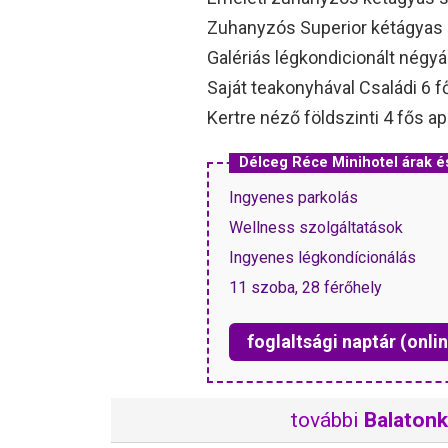
Zuhanyzós Superior kétágyas
Galériás légkondicionált négy
Saját teakonyhával Családi 6 f
Kertre néző földszinti 4 fős a
Délceg Réce Minihotel árak 
Ingyenes parkolás
Wellness szolgáltatások
Ingyenes légkondícionálás
11 szoba, 28 férőhely
foglaltsági naptár (onlin
további
Balaton