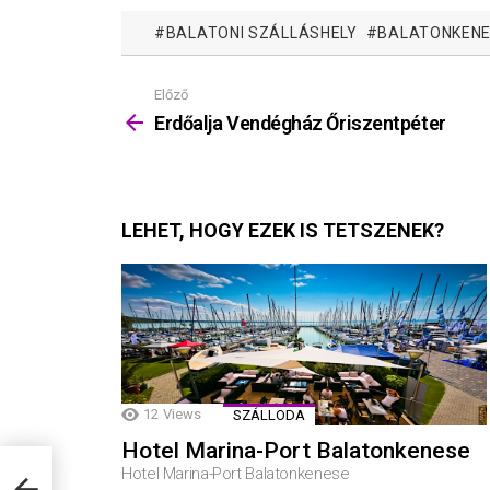
BALATONI SZÁLLÁSHELY
BALATONKEN
Előző
Mutass
többet
Erdőalja Vendégház Őriszentpéter
LEHET, HOGY EZEK IS TETSZENEK?
12
Views
SZÁLLODA
Hotel Marina-Port Balatonkenese
Hotel Marina-Port Balatonkenese