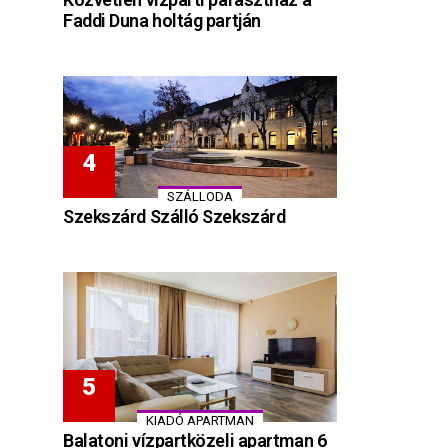
Faddi Duna holtág partján
SZÁLLODA
Szekszárd Szálló Szekszárd
KIADÓ APARTMAN
Balatoni vízpartközeli apartman 6