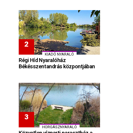
KIADÓ NYARALÓ
Régi Híd Nyaralóház
Békésszentandrás központjában
HORGÁSZNYARALÓ
Közvetlen vízparti parasztház a