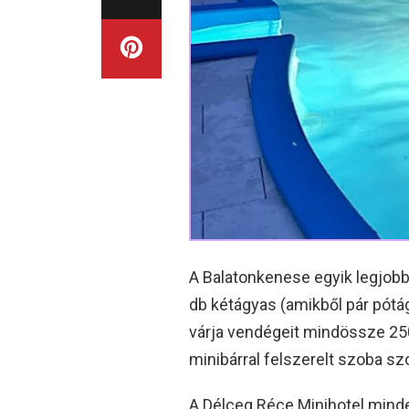
A Balatonkenese egyik legjobb
db kétágyas (amikből pár pótág
várja vendégeit mindössze 250
minibárral felszerelt szoba s
A Délceg Réce Minihotel mind