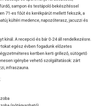
sfürdő, sampon és testápoló bekészítéssel
len 71-es főút és kerékpárút mellett fekszik, a
natúj kültéri medence, napozóterasz, jacuzzi és
t kínál. A recepció és bár 0-24 áll rendelkezésre.
portokat egész évben fogadunk előzetes
égyzetméteres kertben kerti grillező, sütögető
yenesen igénybe vehető szolgáltatások: zárt
zi, infraszauna.
.
szoba
szoba (pótágyazható)