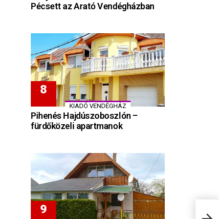
Pécsett az Arató Vendégházban
KIADÓ VENDÉGHÁZ
Pihenés Hajdúszoboszlón –
fürdőközeli apartmanok
6 fő