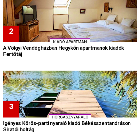
KIADÓ APARTMAN
A Völgyi Vendégházban Hegykőn apartmanok kiadók
Fertőtáj
HORGÁSZNYARALÓ
Igényes Körös-parti nyaraló kiadó Békésszentandráson
Siratói holtág