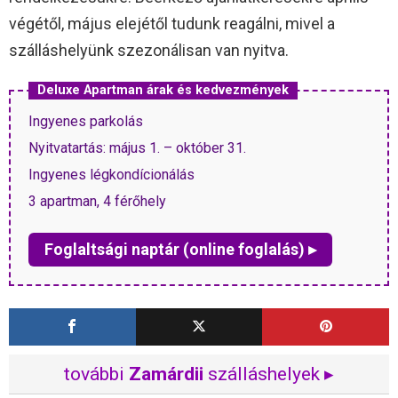
végétől, május elejétől tudunk reagálni, mivel a
szálláshelyünk szezonálisan van nyitva.
Deluxe Apartman árak és kedvezmények
Ingyenes parkolás
Nyitvatartás: május 1. – október 31.
Ingyenes légkondícionálás
3 apartman, 4 férőhely
Foglaltsági naptár (online foglalás) ▸
további
Zamárdii
szálláshelyek ▸