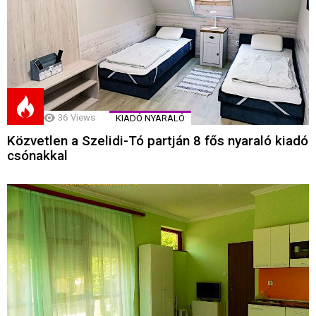
36
Views
KIADÓ NYARALÓ
Közvetlen a Szelidi-Tó partján 8 fős nyaraló kiadó
csónakkal