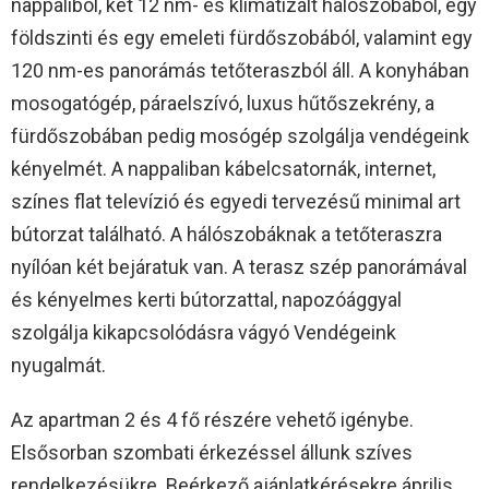
nappaliból, két 12 nm- es klimatizált hálószobából, egy
földszinti és egy emeleti fürdőszobából, valamint egy
120 nm-es panorámás tetőteraszból áll. A konyhában
mosogatógép, páraelszívó, luxus hűtőszekrény, a
fürdőszobában pedig mosógép szolgálja vendégeink
kényelmét. A nappaliban kábelcsatornák, internet,
színes flat televízió és egyedi tervezésű minimal art
bútorzat található. A hálószobáknak a tetőteraszra
nyílóan két bejáratuk van. A terasz szép panorámával
és kényelmes kerti bútorzattal, napozóággyal
szolgálja kikapcsolódásra vágyó Vendégeink
nyugalmát.
Az apartman 2 és 4 fő részére vehető igénybe.
Elsősorban szombati érkezéssel állunk szíves
rendelkezésükre. Beérkező ajánlatkérésekre április