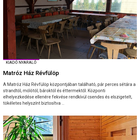
KIADÓ NYARALÓ
Matróz Ház Révfülöp
A Matróz Ház Révfülöp központjában található, pár perces sétára a
strandtól, mólótól, bároktól és éttermektől. Központi
elhelyezkedése ellenére fekvése rendkívül csendes és elszigetelt,
tökéletes helyszínt biztosítva ...