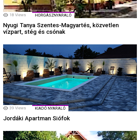
18
Views
HORGÁSZNYARALÓ
Nyugi Tanya Szentes-Magyartés, közvetlen
vízpart, stég és csónak
39
Views
KIADÓ NYARALÓ
Jordáki Apartman Siófok