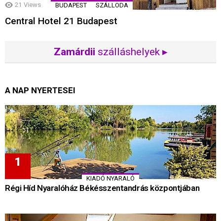
21
Views
BUDAPEST
SZÁLLODA
Central Hotel 21 Budapest
Zamárdii
szálláshelyek ▸
A NAP NYERTESEI
KIADÓ NYARALÓ
Régi Híd Nyaralóház Békésszentandrás központjában