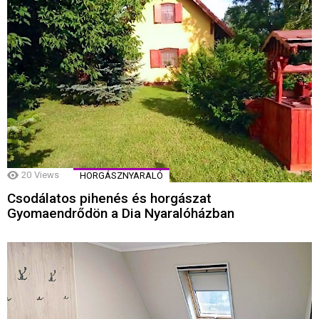
20
Views
HORGÁSZNYARALÓ
Csodálatos pihenés és horgászat
Gyomaendrődön a Dia Nyaralóházban