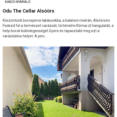
KIADÓ NYARALÓ
Odu The Cellar Alsóörs
Köszöntünk borospince lakásunkba, a balatoni riviérán, Alsóörsön.
Fedezd fel a természet varázsát, történelmi Római út hangulatát, a
helyi borok különlegességét.Gyere és tapasztald meg ezt a
varázslatos helyet. A pinc ...