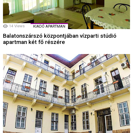
14
Views
KIADÓ APARTMAN
Balatonszárszó központjában vízparti stúdió
apartman két fő részére