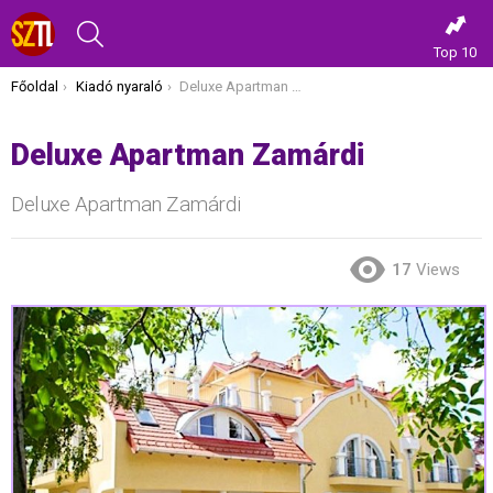
KERESÉS
Top 10
Itt vagy most:
Főoldal
Kiadó nyaraló
Deluxe Apartman Zamárdi
Deluxe Apartman Zamárdi
Deluxe Apartman Zamárdi
17
Views