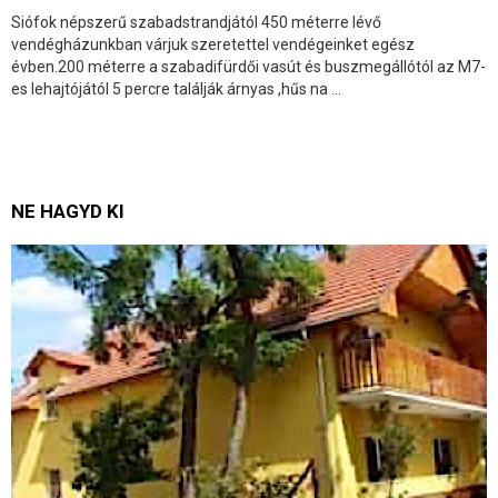
Siófok népszerű szabadstrandjától 450 méterre lévő
vendégházunkban várjuk szeretettel vendégeinket egész
évben.200 méterre a szabadifürdői vasút és buszmegállótól az M7-
es lehajtójától 5 percre találják árnyas ,hűs na ...
NE HAGYD KI