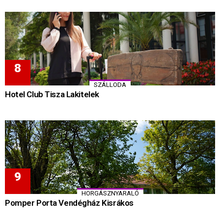
SZÁLLODA
Hotel Club Tisza Lakitelek
HORGÁSZNYARALÓ
Pomper Porta Vendégház Kisrákos