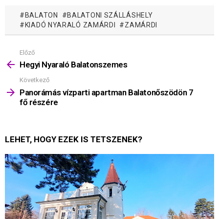
BALATON
BALATONI SZÁLLÁSHELY
KIADÓ NYARALÓ ZAMÁRDI
ZAMÁRDI
Előző
Mutass
többet
Hegyi Nyaraló Balatonszemes
Következő
Panorámás vízparti apartman Balatonőszödön 7
fő részére
LEHET, HOGY EZEK IS TETSZENEK?