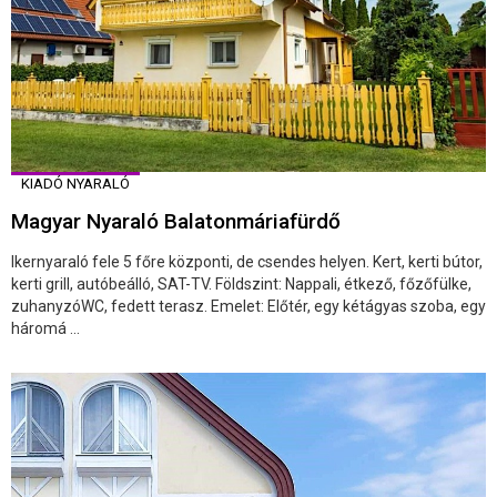
KIADÓ NYARALÓ
Magyar Nyaraló Balatonmáriafürdő
Ikernyaraló fele 5 főre központi, de csendes helyen. Kert, kerti bútor,
kerti grill, autóbeálló, SAT-TV. Földszint: Nappali, étkező, főzőfülke,
zuhanyzóWC, fedett terasz. Emelet: Előtér, egy kétágyas szoba, egy
háromá ...