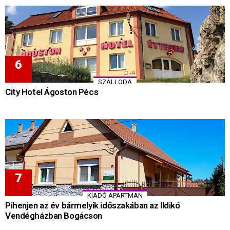
SZÁLLODA
City Hotel Ágoston Pécs
KIADÓ APARTMAN
Pihenjen az év bármelyik időszakában az Ildikó
Vendégházban Bogácson