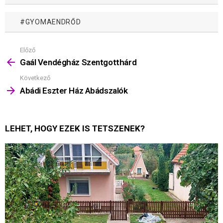
GYOMAENDRŐD
Előző
Mutass
többet
Gaál Vendégház Szentgotthárd
Következő
Abádi Eszter Ház Abádszalók
LEHET, HOGY EZEK IS TETSZENEK?