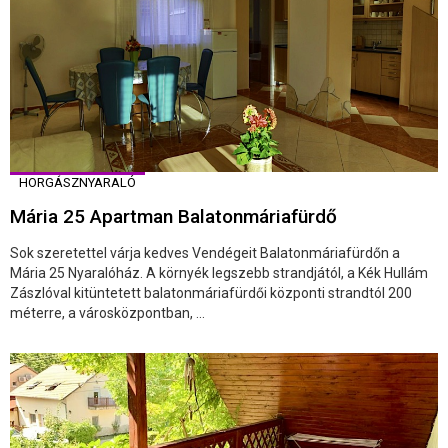
HORGÁSZNYARALÓ
Mária 25 Apartman Balatonmáriafürdő
Sok szeretettel várja kedves Vendégeit Balatonmáriafürdőn a
Mária 25 Nyaralóház. A környék legszebb strandjától, a Kék Hullám
Zászlóval kitüntetett balatonmáriafürdői központi strandtól 200
méterre, a városközpontban, ...