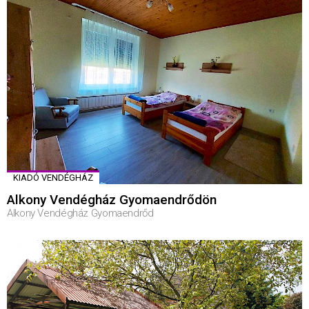
KIADÓ VENDÉGHÁZ
Alkony Vendégház Gyomaendrődön
Alkony Vendégház Gyomaendrőd