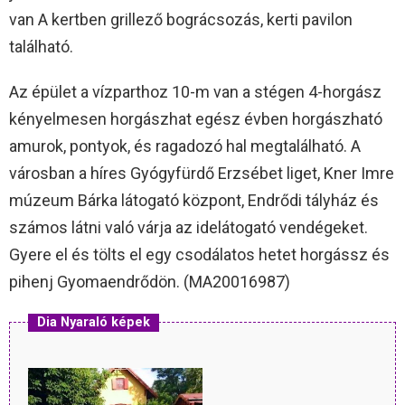
van A kertben grillező bográcsozás, kerti pavilon
található.
Az épület a vízparthoz 10-m van a stégen 4-horgász
kényelmesen horgászhat egész évben horgászható
amurok, pontyok, és ragadozó hal megtalálható. A
városban a híres Gyógyfürdő Erzsébet liget, Kner Imre
múzeum Bárka látogató központ, Endrődi tályház és
számos látni való várja az idelátogató vendégeket.
Gyere el és tölts el egy csodálatos hetet horgássz és
pihenj Gyomaendrődön. (MA20016987)
Dia Nyaraló képek