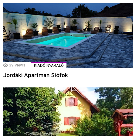
39
Views
KIADÓ NYARALÓ
Jordáki Apartman Siófok