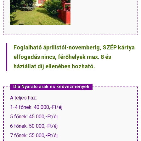
Foglalható áprilistól-novemberig, SZÉP kártya
elfogadás nincs, férőhelyek max. 8 és
háziállat díj ellenében hozható.
Dia Nyaraló árak és kedvezmények
A teljes ház:
1-4 főnek: 40 000,-Ft/éj
5 főnek: 45 000,-Ft/éj
6 főnek: 50 000,-Ft/éj
7 főnek: 55 000,-Ft/éj