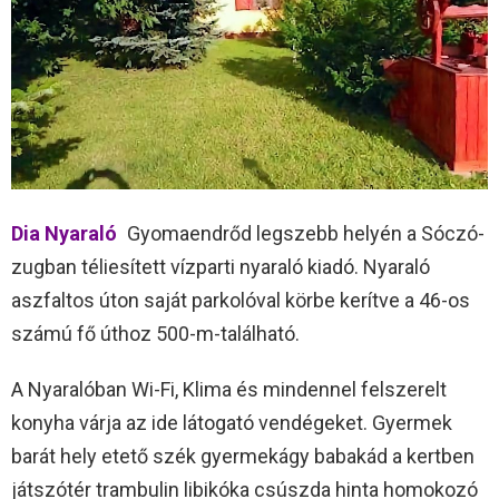
Dia Nyaraló
Gyomaendrőd legszebb helyén a Sóczó-
zugban téliesített vízparti nyaraló kiadó. Nyaraló
aszfaltos úton saját parkolóval körbe kerítve a 46-os
számú fő úthoz 500-m-található.
A Nyaralóban Wi-Fi, Klima és mindennel felszerelt
konyha várja az ide látogató vendégeket. Gyermek
barát hely etető szék gyermekágy babakád a kertben
játszótér trambulin libikóka csúszda hinta homokozó