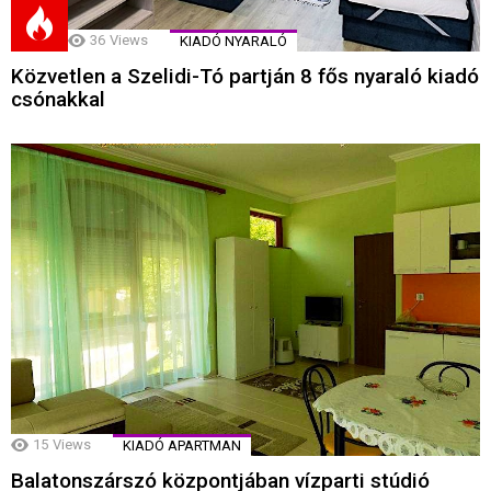
36
Views
KIADÓ NYARALÓ
Közvetlen a Szelidi-Tó partján 8 fős nyaraló kiadó
csónakkal
15
Views
KIADÓ APARTMAN
Balatonszárszó központjában vízparti stúdió