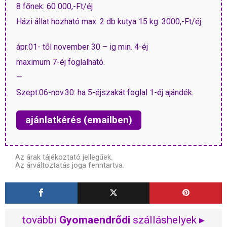
8 főnek: 60 000,-Ft/éj
Házi állat hozható max. 2 db kutya 15 kg: 3000,-Ft/éj.
ápr.01- től november 30 – ig min. 4-éj
maximum 7-éj foglalható.
—
Szept.06-nov.30: ha 5-éjszakát foglal 1-éj ajándék.
ajánlatkérés (emailben)
Az árak tájékoztató jellegűek.
Az árváltoztatás joga fenntartva.
további
Gyomaendrődi
szálláshelyek ▸