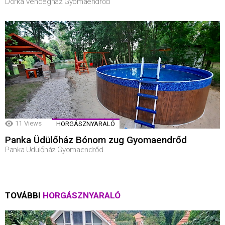
Dorka Vendégház Gyomaendrőd
11
Views
HORGÁSZNYARALÓ
Panka Üdülőház Bónom zug Gyomaendrőd
Panka Üdülőház Gyomaendrőd
TOVÁBBI
HORGÁSZNYARALÓ