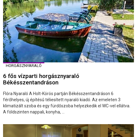
HORGÁSZNYARALÓ
6 fős vízparti horgásznyaraló
Békésszentandráson
Flóra Nyaraló A Holt-Körös partján Békésszentandráson 6
férőhelyes, új építésű téliesített nyaraló kiadó. Az emeleten 3
klimatizált szoba és egy fürdőszoba helyezkedik el WC-vel ellátva.
A földszinten nappali, konyha, ...