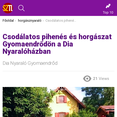
KERESÉS
Top 10
Itt vagy most:
Főoldal
horgásznyaraló
Csodálatos pihenés és horgászat Gyomaendrődön a Dia Nyaralóházban
Csodálatos pihenés és horgászat
Gyomaendrődön a Dia
Nyaralóházban
Dia Nyaraló Gyomaendrőd
21
Views