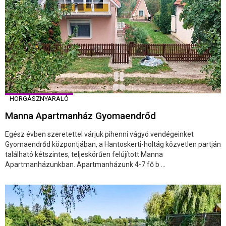
HORGÁSZNYARALÓ
Manna Apartmanház Gyomaendrőd
Egész évben szeretettel várjuk pihenni vágyó vendégeinket
Gyomaendrőd központjában, a Hantoskerti-holtág közvetlen partján
található kétszintes, teljeskörűen felújított Manna
Apartmanházunkban. Apartmanházunk 4-7 fő b ...