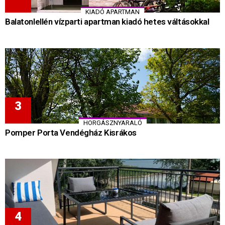
KIADÓ APARTMAN
Balatonlellén vízparti apartman kiadó hetes váltásokkal
HORGÁSZNYARALÓ
Pomper Porta Vendégház Kisrákos