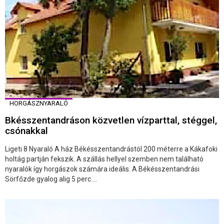
HORGÁSZNYARALÓ
Bkésszentandráson közvetlen vízparttal, stéggel,
csónakkal
Ligeti 8 Nyaraló A ház Békésszentandrástól 200 méterre a Kákafoki
holtág partján fekszik. A szállás hellyel szemben nem található
nyaralók így horgászok számára ideális. A Békésszentandrási
Sörfőzde gyalog alig 5 perc ...