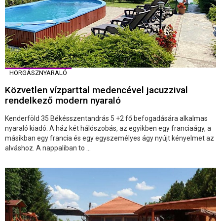
HORGÁSZNYARALÓ
Közvetlen vízparttal medencével jacuzzival
rendelkező modern nyaraló
Kenderföld 35 Békésszentandrás 5 +2 fő befogadására alkalmas
nyaraló kiadó. A ház két hálószobás, az egyikben egy franciaágy, a
másikban egy francia és egy egyszemélyes ágy nyújt kényelmet az
alváshoz. A nappaliban to ...