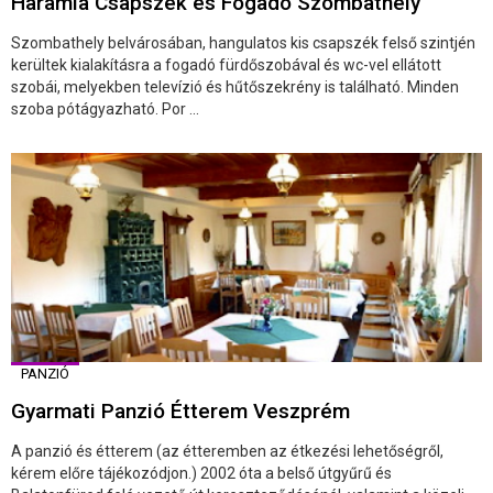
Haramia Csapszék és Fogadó Szombathely
Szombathely belvárosában, hangulatos kis csapszék felső szintjén
kerültek kialakításra a fogadó fürdőszobával és wc-vel ellátott
szobái, melyekben televízió és hűtőszekrény is található. Minden
szoba pótágyazható. Por ...
PANZIÓ
Gyarmati Panzió Étterem Veszprém
A panzió és étterem (az étteremben az étkezési lehetőségről,
kérem előre tájékozódjon.) 2002 óta a belső útgyűrű és