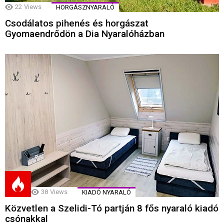
22
Views
HORGÁSZNYARALÓ
Csodálatos pihenés és horgászat
Gyomaendrődön a Dia Nyaralóházban
38
Views
KIADÓ NYARALÓ
Közvetlen a Szelidi-Tó partján 8 fős nyaraló kiadó
csónakkal