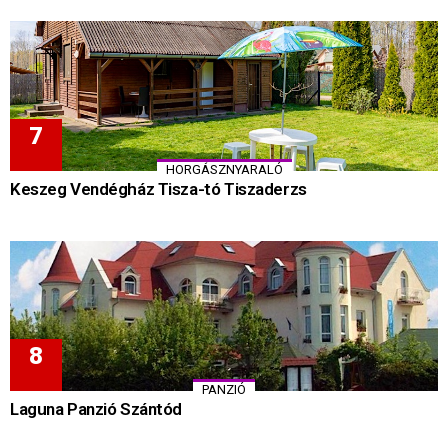
HORGÁSZNYARALÓ
Keszeg Vendégház Tisza-tó Tiszaderzs
PANZIÓ
Laguna Panzió Szántód