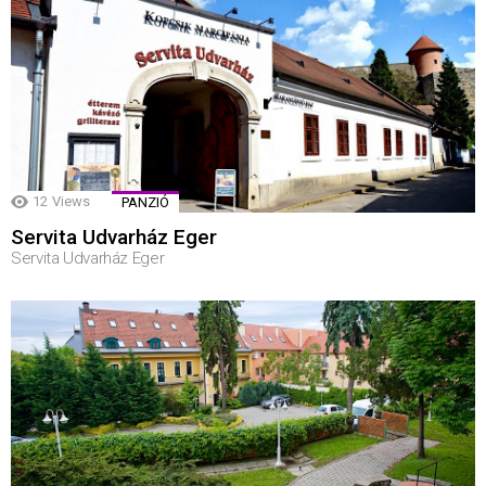
12
Views
PANZIÓ
Servita Udvarház Eger
Servita Udvarház Eger