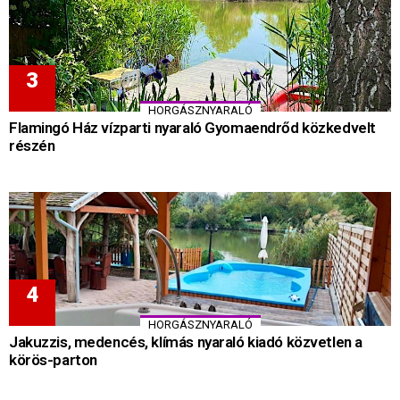
HORGÁSZNYARALÓ
Flamingó Ház vízparti nyaraló Gyomaendrőd közkedvelt
részén
HORGÁSZNYARALÓ
Jakuzzis, medencés, klímás nyaraló kiadó közvetlen a
körös-parton