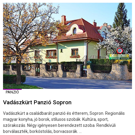
PANZIÓ
Vadászkürt Panzió Sopron
Vadászkürt a családbarát panzió és étterem, Sopron. Regionális
magyar konyha, jó borok, stílusos szobák. Kultúra, sport,
szórakozás. Négy igényesen berendezett szoba. Rendkívüli
borválaszték, borkóstolás, borvacsorák. ...