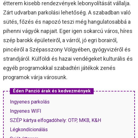
étterem kisebb rendezvények lebonyolítását vállalja.
Zárt udvarban parkolási lehetőség. A szabadban való
sütés, főzés és napozó teszi még hangulatosabbá a
pihenni vágyók napjait. Eger igen sokarcú város, híres
szép barokk épületeiről, a várról, jó egri borairól,
pincéiről a Szépasszony Völgyében, gyógyvizéről és
strandjáról. Külföldi és hazai vendégeket kulturális és
egyéb programokkal szabadtéri játékok zenés
programok várja városunk.
Éden Panzió árak és kedvezmények
Ingyenes parkolás
Ingyenes WIFI
SZÉP kártya elfogadóhely: OTP, MKB, K&H
Légkondícionálás