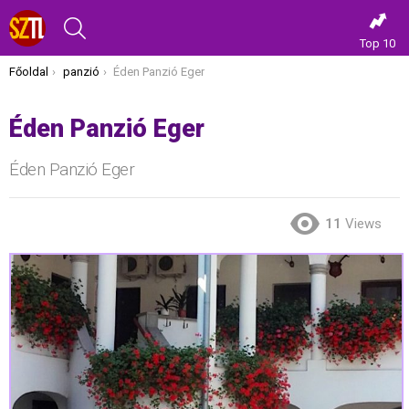
KERESÉS
Top 10
Itt vagy most:
Főoldal
panzió
Éden Panzió Eger
Éden Panzió Eger
Éden Panzió Eger
11
Views