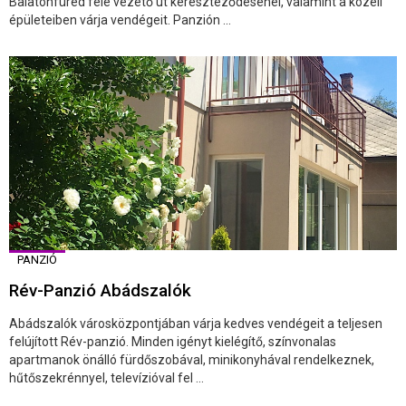
Balatonfüred felé vezető út kereszteződésénél, valamint a közeli
épületeiben várja vendégeit. Panzión ...
PANZIÓ
Rév-Panzió Abádszalók
Abádszalók városközpontjában várja kedves vendégeit a teljesen
felújított Rév-panzió. Minden igényt kielégítő, színvonalas
apartmanok önálló fürdőszobával, minikonyhával rendelkeznek,
hűtőszekrénnyel, televízióval fel ...