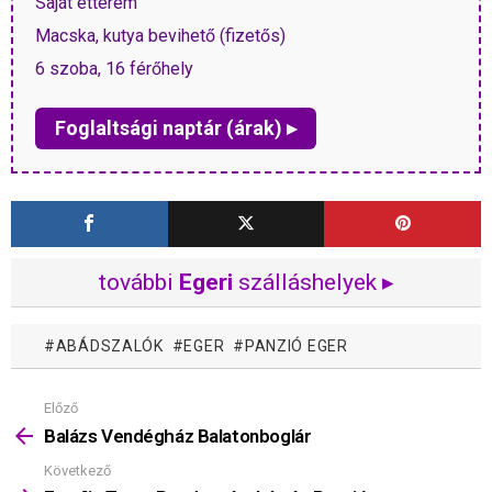
Saját étterem
Macska, kutya bevihető (fizetős)
6 szoba, 16 férőhely
Foglaltsági naptár (árak) ▸
további
Egeri
szálláshelyek ▸
ABÁDSZALÓK
EGER
PANZIÓ EGER
Előző
Mutass
többet
Balázs Vendégház Balatonboglár
Következő