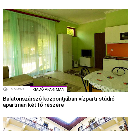
15
Views
KIADÓ APARTMAN
Balatonszárszó központjában vízparti stúdió
apartman két fő részére