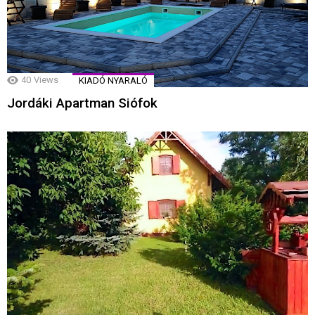
40
Views
KIADÓ NYARALÓ
Jordáki Apartman Siófok