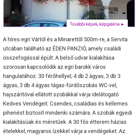
További képek, képgaléria ►
A híres egri Vártól és a Minarettől 500m-re, a Servita
utcában található az ÉDEN PANZIÓ, amely családi
összefogással épült. A belső udvar kialakítása
szorosan kapcsolódik az egri barokk város
hangulatához. 30 férőhellyel, 4 db 2 ágyas, 3 db 3
ágyas, 3 db 4 ágyas tágas-fürdőszobás WC-vel,
hajszárítóval ellátott szobákkal várja idelátogató
Kedves Vendégeit. Csendes, családias és kellemes
pihenést biztosít mindenki számára. A szobák egyedi
kialakításúak és méretűek. A 30 fős étterem házias
ételekkel, magyaros ízekkel várja a vendégeket. Az