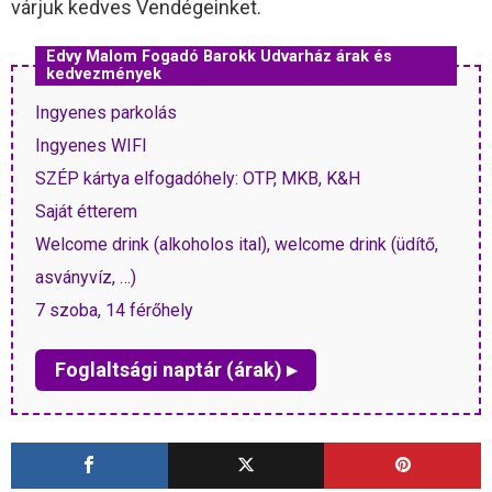
várjuk kedves Vendégeinket.
Edvy Malom Fogadó Barokk Udvarház árak és
kedvezmények
Ingyenes parkolás
Ingyenes WIFI
SZÉP kártya elfogadóhely: OTP, MKB, K&H
Saját étterem
Welcome drink (alkoholos ital), welcome drink (üdítő,
asványvíz, …)
7 szoba, 14 férőhely
Foglaltsági naptár (árak) ▸