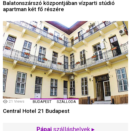
Balatonszárszó központjában vízparti stúdió
apartman két fő részére
21
Views
BUDAPEST
SZÁLLODA
Central Hotel 21 Budapest
Pápai
szálláshelyek ▸