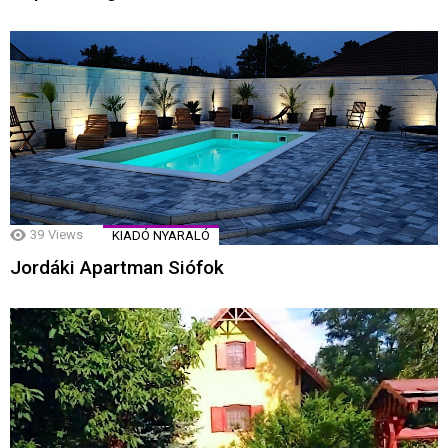
39
Views
KIADÓ NYARALÓ
Jordáki Apartman Siófok