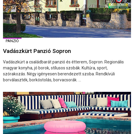
PANZIÓ
Vadászkürt Panzió Sopron
Vadászkürt a családbarát panzió és étterem, Sopron. Regionális
magyar konyha, jó borok, stílusos szobák. Kultúra, sport,
szórakozás. Négy igényesen berendezett szoba. Rendkívüli
borválaszték, borkóstolás, borvacsorák. ...