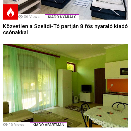
36
Views
KIADÓ NYARALÓ
Közvetlen a Szelidi-Tó partján 8 fős nyaraló kiadó
csónakkal
15
Views
KIADÓ APARTMAN