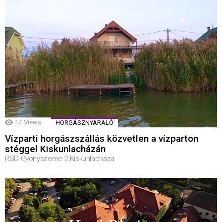
14
Views
HORGÁSZNYARALÓ
Vízparti horgászszállás közvetlen a vízparton
stéggel Kiskunlacházán
RSD Gyönyszeme 2 Kiskunlacháza