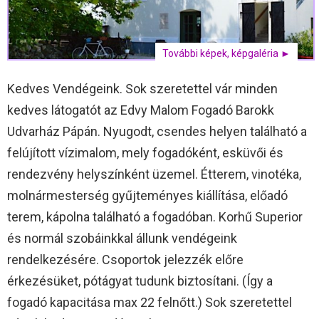
További képek, képgaléria ►
Kedves Vendégeink. Sok szeretettel vár minden
kedves látogatót az Edvy Malom Fogadó Barokk
Udvarház Pápán. Nyugodt, csendes helyen található a
felújított vízimalom, mely fogadóként, esküvői és
rendezvény helyszínként üzemel. Étterem, vinotéka,
molnármesterség gyűjteményes kiállítása, előadó
terem, kápolna található a fogadóban. Korhű Superior
és normál szobáinkkal állunk vendégeink
rendelkezésére. Csoportok jelezzék előre
érkezésüket, pótágyat tudunk biztosítani. (Így a
fogadó kapacitása max 22 felnőtt.) Sok szeretettel