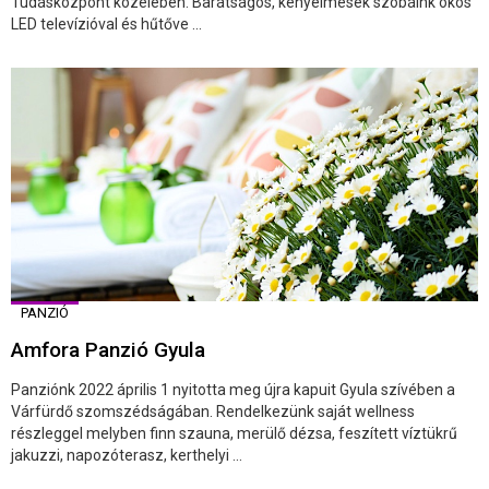
Tudásközpont közelében. Barátságos, kényelmesek szobáink okos
LED televízióval és hűtőve ...
PANZIÓ
Amfora Panzió Gyula
Panziónk 2022 április 1 nyitotta meg újra kapuit Gyula szívében a
Várfürdő szomszédságában. Rendelkezünk saját wellness
részleggel melyben finn szauna, merülő dézsa, feszített víztükrű
jakuzzi, napozóterasz, kerthelyi ...