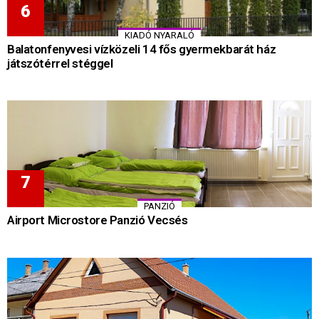
KIADÓ NYARALÓ
Balatonfenyvesi vízközeli 14 fős gyermekbarát ház
játszótérrel stéggel
PANZIÓ
Airport Microstore Panzió Vecsés