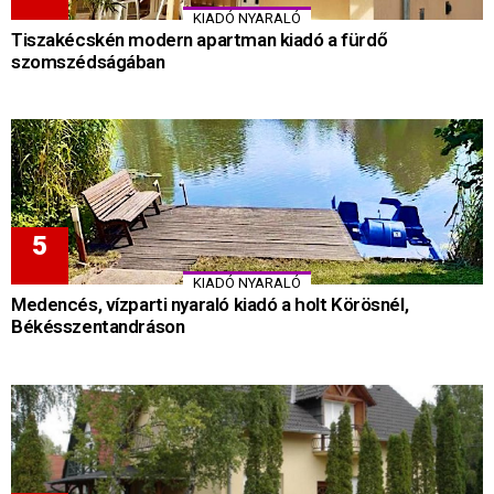
KIADÓ NYARALÓ
Tiszakécskén modern apartman kiadó a fürdő
szomszédságában
KIADÓ NYARALÓ
Medencés, vízparti nyaraló kiadó a holt Körösnél,
Békésszentandráson