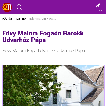
KERESÉS
Top 10
Itt vagy most:
Főoldal
panzió
Edvy Malom Fogadó Barokk Udvarház Pápa
Edvy Malom Fogadó Barokk
Udvarház Pápa
Edvy Malom Fogadó Barokk Udvarház Pápa