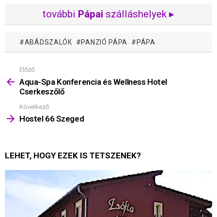
további
Pápai
szálláshelyek ▸
ABÁDSZALÓK
PANZIÓ PÁPA
PÁPA
Előző
Mutass
többet
Aqua-Spa Konferencia és Wellness Hotel
Cserkeszőlő
Következő
Hostel 66 Szeged
LEHET, HOGY EZEK IS TETSZENEK?