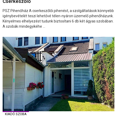
Cserkeszőlő
PSZ Pihenőház A cserkeszőlői pihenést, a szolgáltatások könnyebb
igénybevételét teszi lehetővé télen-nyáron üzemelő pihenőházunk.
Kényelmes elhelyezést tudunk biztosítani 6 db két ágyas szobában.
A szobák mindegyikéhe ...
KIADÓ SZOBA