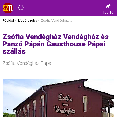
KERESÉS
Top 10
Itt vagy most:
Főoldal
kiadó szoba
Zsófia Vendégház Vendégház és Panzó Pápán Gausthouse Pápai szállás
Zsófia Vendégház Vendégház és
Panzó Pápán Gausthouse Pápai
szállás
Zsófia Vendégház Pápa