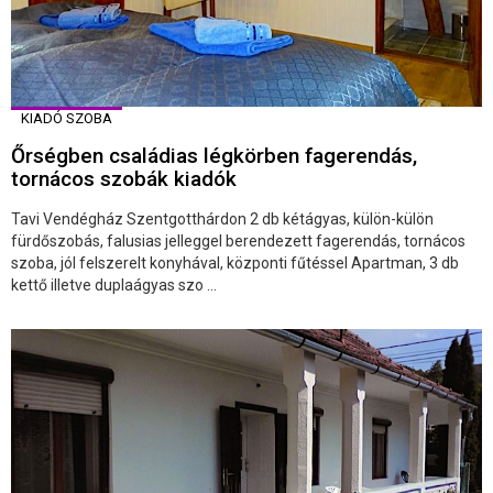
KIADÓ SZOBA
Őrségben családias légkörben fagerendás,
tornácos szobák kiadók
Tavi Vendégház Szentgotthárdon 2 db kétágyas, külön-külön
fürdőszobás, falusias jelleggel berendezett fagerendás, tornácos
szoba, jól felszerelt konyhával, központi fűtéssel Apartman, 3 db
kettő illetve duplaágyas szo ...