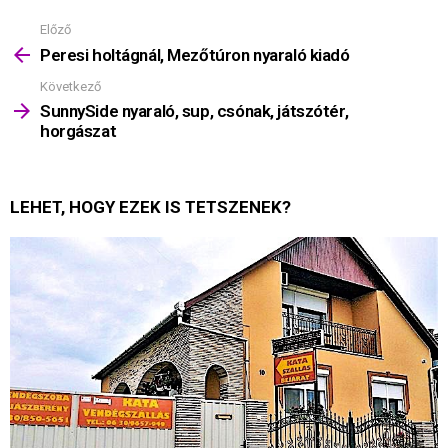
Előző
Mutass
többet
Peresi holtágnál, Mezőtúron nyaraló kiadó
Következő
SunnySide nyaraló, sup, csónak, játszótér,
horgászat
LEHET, HOGY EZEK IS TETSZENEK?