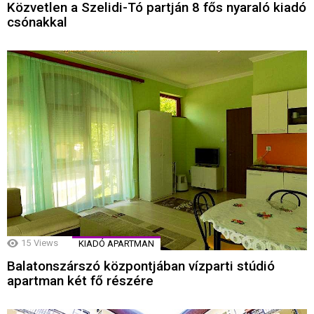
Közvetlen a Szelidi-Tó partján 8 fős nyaraló kiadó
csónakkal
15
Views
KIADÓ APARTMAN
Balatonszárszó központjában vízparti stúdió
apartman két fő részére