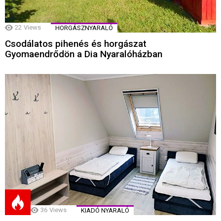
22
Views
HORGÁSZNYARALÓ
Csodálatos pihenés és horgászat
Gyomaendrődön a Dia Nyaralóházban
36
Views
KIADÓ NYARALÓ