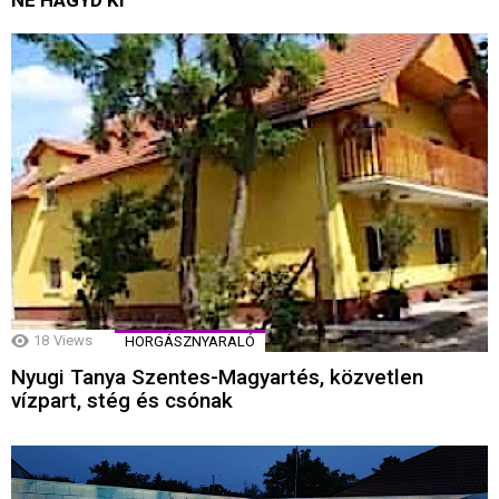
NE HAGYD KI
18
Views
HORGÁSZNYARALÓ
Nyugi Tanya Szentes-Magyartés, közvetlen
vízpart, stég és csónak