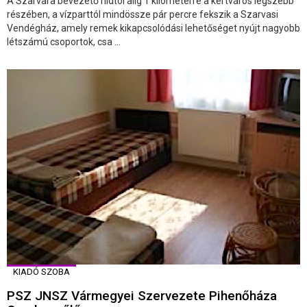
A Szarvara bevezető hídtól alig 1 kilométerre a kertváros legszebb
részében, a vízparttól mindössze pár percre fekszik a Szarvasi
Vendégház, amely remek kikapcsolódási lehetőséget nyújt nagyobb
létszámú csoportok, csa ...
KIADÓ SZOBA
PSZ JNSZ Vármegyei Szervezete Pihenőháza