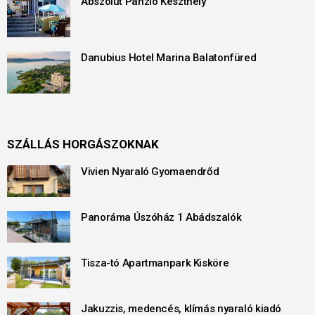
Abszolút Panzió Keszthely
Danubius Hotel Marina Balatonfüred
SZÁLLÁS HORGÁSZOKNAK
Vivien Nyaraló Gyomaendrőd
Panoráma Úszóház 1 Abádszalók
Tisza-tó Apartmanpark Kisköre
Jakuzzis, medencés, klímás nyaraló kiadó