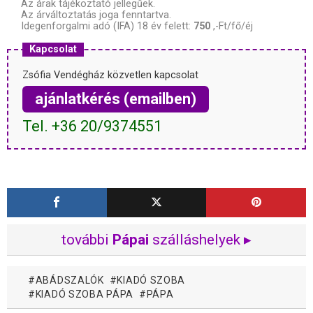
Az árak tájékoztató jellegűek.
Az árváltoztatás joga fenntartva.
Idegenforgalmi adó (IFA) 18 év felett:
750
,-Ft/fő/éj
Kapcsolat
Zsófia Vendégház közvetlen kapcsolat
ajánlatkérés (emailben)
Tel. +36 20/9374551
további
Pápai
szálláshelyek ▸
ABÁDSZALÓK
KIADÓ SZOBA
KIADÓ SZOBA PÁPA
PÁPA