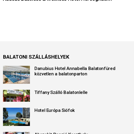
BALATONI SZÁLLÁSHELYEK
Danubius Hotel Annabella Balatonfüred
közvetlen a balatonparton
Tiffany Szálló Balatonlelle
Hotel Európa Siófok