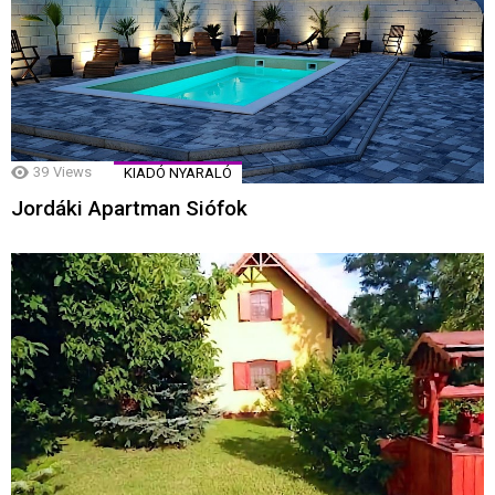
39
Views
KIADÓ NYARALÓ
Jordáki Apartman Siófok