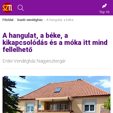
KERESÉS
Top 10
Itt vagy most:
Főoldal
kiadó vendégház
A hangulat, a béke, a kikapcsolódás és a móka itt mind fellelhető
A hangulat, a béke, a
kikapcsolódás és a móka itt mind
fellelhető
Erdei Vendégház Nagyesztergár