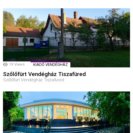
19
Views
KIADÓ VENDÉGHÁZ
Szőlőfürt Vendégház Tiszafüred
Szőlőfürt Vendégház Tiszafüred