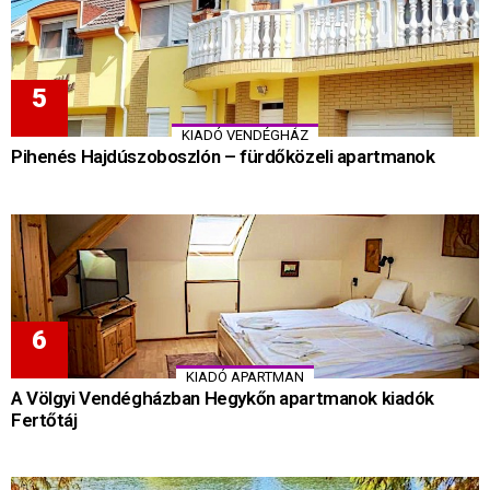
KIADÓ VENDÉGHÁZ
Pihenés Hajdúszoboszlón – fürdőközeli apartmanok
KIADÓ APARTMAN
A Völgyi Vendégházban Hegykőn apartmanok kiadók
Fertőtáj