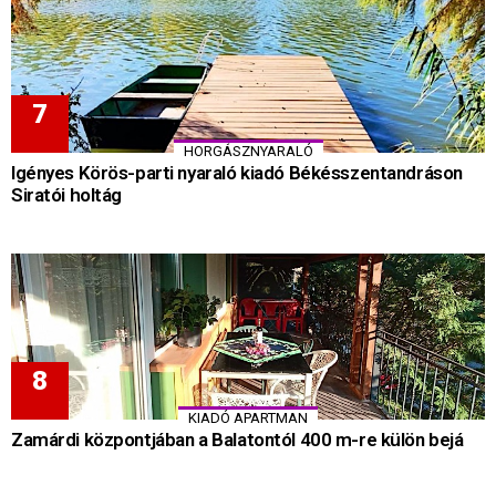
HORGÁSZNYARALÓ
Igényes Körös-parti nyaraló kiadó Békésszentandráson
Siratói holtág
KIADÓ APARTMAN
Zamárdi központjában a Balatontól 400 m-re külön bejá