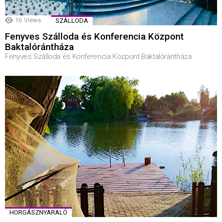
16
Views
SZÁLLODA
Fenyves Szálloda és Konferencia Központ
Baktalórántháza
Fenyves Szálloda és Konferencia Központ Baktalórántháza
HORGÁSZNYARALÓ