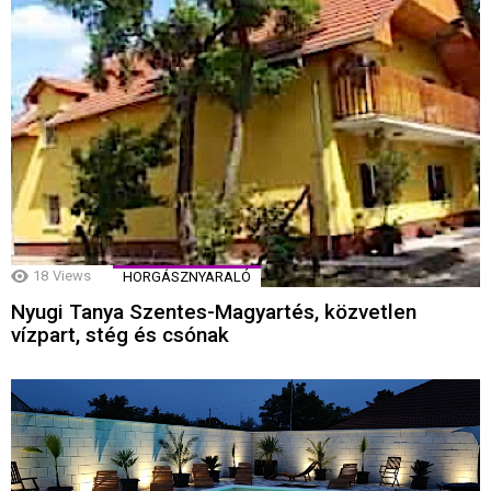
18
Views
HORGÁSZNYARALÓ
Nyugi Tanya Szentes-Magyartés, közvetlen
vízpart, stég és csónak