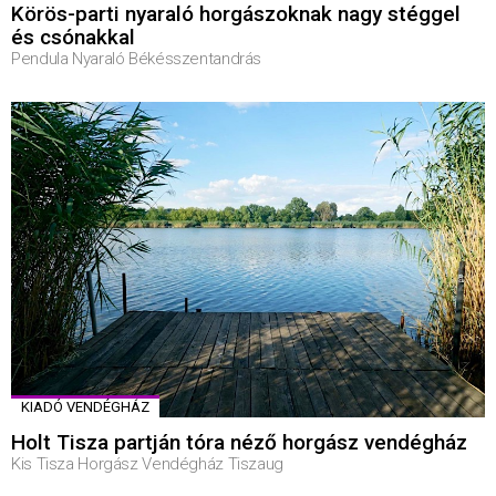
Körös-parti nyaraló horgászoknak nagy stéggel
és csónakkal
Pendula Nyaraló Békésszentandrás
KIADÓ VENDÉGHÁZ
Holt Tisza partján tóra néző horgász vendégház
Kis Tisza Horgász Vendégház Tiszaug