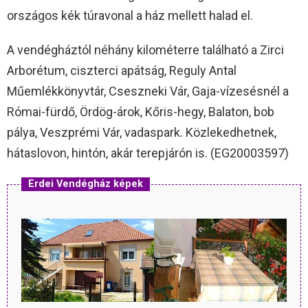
országos kék túravonal a ház mellett halad el.
A vendégháztól néhány kilométerre található a Zirci
Arborétum, ciszterci apátság, Reguly Antal
Műemlékkönyvtár, Cseszneki Vár, Gaja-vízesésnél a
Római-fürdő, Ördög-árok, Kőris-hegy, Balaton, bob
pálya, Veszprémi Vár, vadaspark. Közlekedhetnek,
hátaslovon, hintón, akár terepjárón is. (EG20003597)
Erdei Vendégház képek