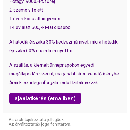
Pótágy: 9000,-Ft/fő/éj.
2 személy felett
1 éves kor alatt ingyenes
14 év alatt 500,-Ft-tal olcsóbb.
A hatodik éjszaka 30% kedvezménnyel, míg a hetedik
éjszaka 60% engedménnyel bír.
A szállás, a kiemelt ünnepnapokon egyedi
megállapodás szerint, magasabb áron vehető igénybe.
Áraink, az idegenforgalmi adót tartalmazzák.
ajánlatkérés (emailben)
Az árak tájékoztató jellegűek.
Az árváltoztatás joga fenntartva.