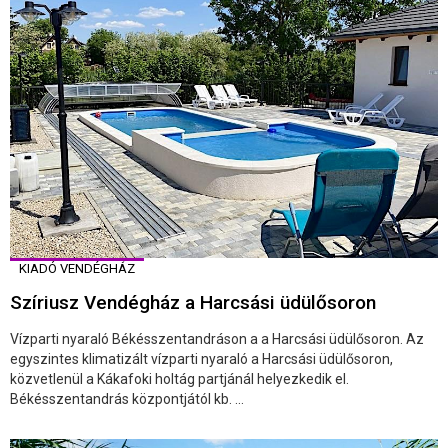
KIADÓ VENDÉGHÁZ
Szíriusz Vendégház a Harcsási üdülősoron
Vízparti nyaraló Békésszentandráson a a Harcsási üdülősoron. Az
egyszintes klimatizált vízparti nyaraló a Harcsási üdülősoron,
közvetlenül a Kákafoki holtág partjánál helyezkedik el.
Békésszentandrás központjától kb. ...