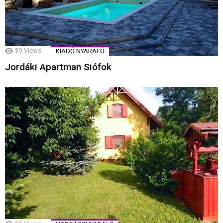
39
Views
KIADÓ NYARALÓ
Jordáki Apartman Siófok