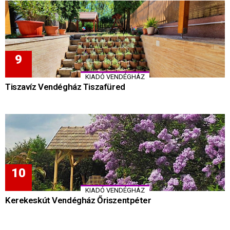
KIADÓ VENDÉGHÁZ
Tiszavíz Vendégház Tiszafüred
KIADÓ VENDÉGHÁZ
Kerekeskút Vendégház Őriszentpéter