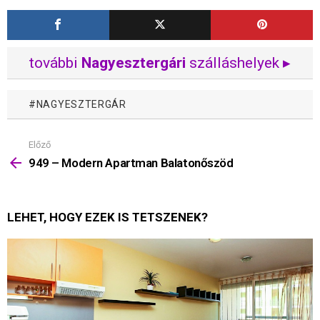
további
Nagyesztergári
szálláshelyek ▸
NAGYESZTERGÁR
Előző
Mutass
többet
949 – Modern Apartman Balatonőszöd
LEHET, HOGY EZEK IS TETSZENEK?