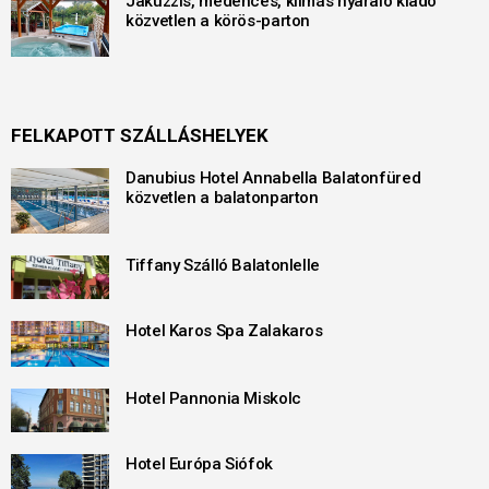
Jakuzzis, medencés, klímás nyaraló kiadó
közvetlen a körös-parton
FELKAPOTT SZÁLLÁSHELYEK
Danubius Hotel Annabella Balatonfüred
közvetlen a balatonparton
Tiffany Szálló Balatonlelle
Hotel Karos Spa Zalakaros
Hotel Pannonia Miskolc
Hotel Európa Siófok