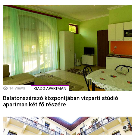
14
Views
KIADÓ APARTMAN
Balatonszárszó központjában vízparti stúdió
apartman két fő részére