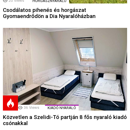
20
Views
HORGÁSZNYARALÓ
Csodálatos pihenés és horgászat
Gyomaendrődön a Dia Nyaralóházban
36
Views
KIADÓ NYARALÓ
Közvetlen a Szelidi-Tó partján 8 fős nyaraló kiadó
csónakkal