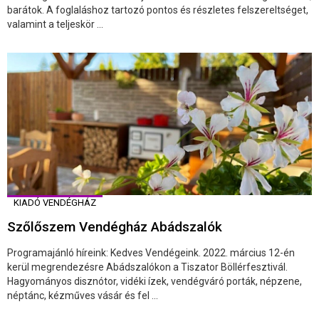
barátok. A foglaláshoz tartozó pontos és részletes felszereltséget,
valamint a teljeskör ...
KIADÓ VENDÉGHÁZ
Szőlőszem Vendégház Abádszalók
Programajánló híreink: Kedves Vendégeink. 2022. március 12-én
kerül megrendezésre Abádszalókon a Tiszator Böllérfesztivál.
Hagyományos disznótor, vidéki ízek, vendégváró porták, népzene,
néptánc, kézműves vásár és fel ...