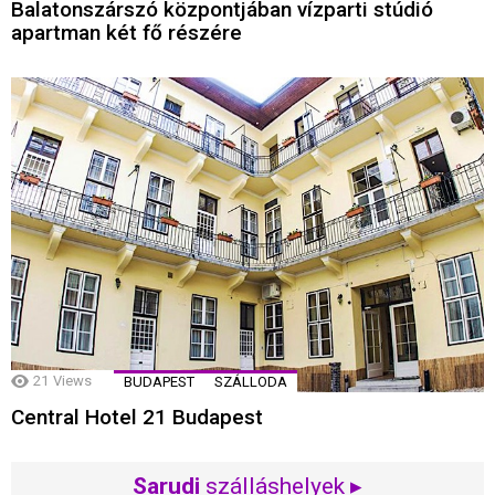
Balatonszárszó központjában vízparti stúdió
apartman két fő részére
21
Views
BUDAPEST
SZÁLLODA
Central Hotel 21 Budapest
Sarudi
szálláshelyek ▸