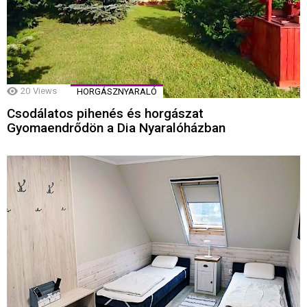
20
Views
HORGÁSZNYARALÓ
Csodálatos pihenés és horgászat
Gyomaendrődön a Dia Nyaralóházban