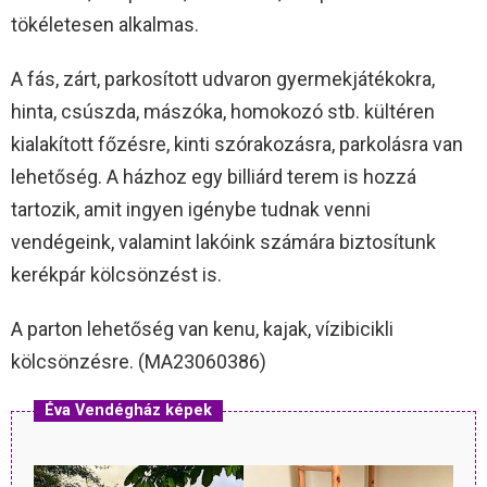
tökéletesen alkalmas.
A fás, zárt, parkosított udvaron gyermekjátékokra,
hinta, csúszda, mászóka, homokozó stb. kültéren
kialakított főzésre, kinti szórakozásra, parkolásra van
lehetőség. A házhoz egy billiárd terem is hozzá
tartozik, amit ingyen igénybe tudnak venni
vendégeink, valamint lakóink számára biztosítunk
kerékpár kölcsönzést is.
A parton lehetőség van kenu, kajak, vízibicikli
kölcsönzésre. (MA23060386)
Éva Vendégház képek