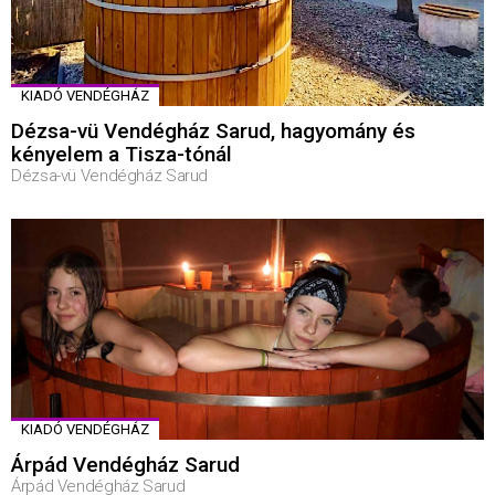
KIADÓ VENDÉGHÁZ
Dézsa-vü Vendégház Sarud, hagyomány és
kényelem a Tisza-tónál
Dézsa-vü Vendégház Sarud
KIADÓ VENDÉGHÁZ
Árpád Vendégház Sarud
Árpád Vendégház Sarud