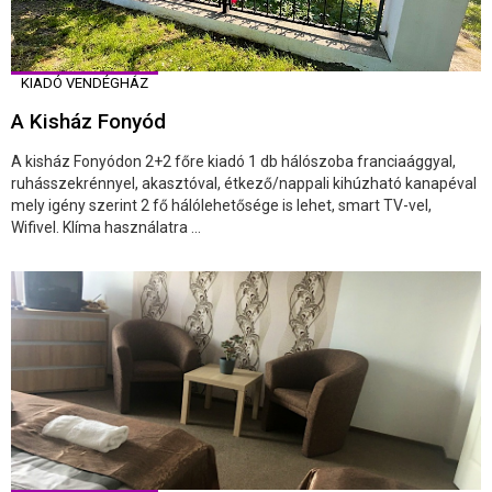
KIADÓ VENDÉGHÁZ
A Kisház Fonyód
A kisház Fonyódon 2+2 főre kiadó 1 db hálószoba franciaággyal,
ruhásszekrénnyel, akasztóval, étkező/nappali kihúzható kanapéval
mely igény szerint 2 fő hálólehetősége is lehet, smart TV-vel,
Wifivel. Klíma használatra ...