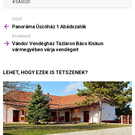
SARUD
Előző
Mutass
többet
Panoráma Úszóház 1 Abádszalók
Következő
Vándor Vendégház Tázláron Bács Kiskun
vármegyében várja vendégeit
LEHET, HOGY EZEK IS TETSZENEK?