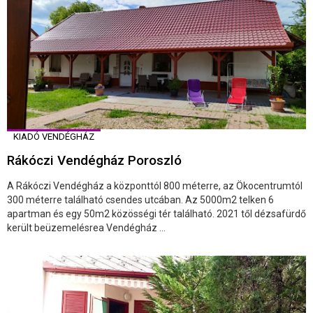
KIADÓ VENDÉGHÁZ
Rákóczi Vendégház Poroszló
A Rákóczi Vendégház a központtól 800 méterre, az Ökocentrumtól
300 méterre található csendes utcában. Az 5000m2 telken 6
apartman és egy 50m2 közösségi tér található. 2021 től dézsafürdő
került beüzemelésrea Vendégház ...