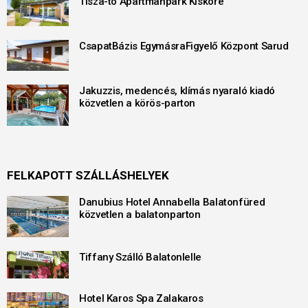
Tisza-tó Apartmanpark Kisköre
CsapatBázis EgymásraFigyelő Központ Sarud
Jakuzzis, medencés, klímás nyaraló kiadó
közvetlen a körös-parton
FELKAPOTT SZÁLLÁSHELYEK
Danubius Hotel Annabella Balatonfüred
közvetlen a balatonparton
Tiffany Szálló Balatonlelle
Hotel Karos Spa Zalakaros