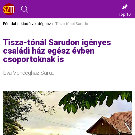
KERESÉS
Top 10
Itt vagy most:
Főoldal
kiadó vendégház
Tisza-tónál Sarudon igényes családi ház egész évben csoportoknak is
Tisza-tónál Sarudon igényes
családi ház egész évben
csoportoknak is
Éva Vendégház Sarud