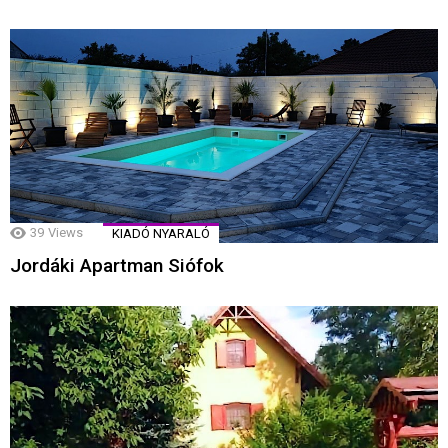
39
Views
KIADÓ NYARALÓ
Jordáki Apartman Siófok