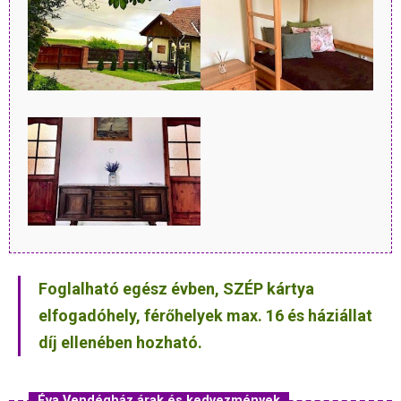
Foglalható egész évben, SZÉP kártya
elfogadóhely, férőhelyek max. 16 és háziállat
díj ellenében hozható.
Éva Vendégház árak és kedvezmények