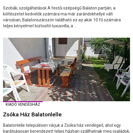
Szobák, szolgáltatások A festői szépségű Balaton partján, a
költészetet kedvelők számára ma már zarándokhellyé vált
városban, Balatonszárszón található ez az akár 10 fő számára
teljes kényelmet biztosító luxusvilla, a ...
KIADÓ VENDÉGHÁZ
Zsóka Ház Balatonlelle
Balatonlelle településen várjuk a Zsóka ház vendégeit, ahol egy
barátságosan berendezett teljes házban szállhatnak meg családok,