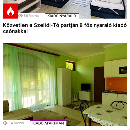
36
Views
KIADÓ NYARALÓ
Közvetlen a Szelidi-Tó partján 8 fős nyaraló kiadó
csónakkal
14
Views
KIADÓ APARTMAN