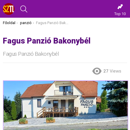
KERESÉS
Top 10
Itt vagy most:
Főoldal
panzió
Fagus Panzió Bakonybél
Fagus Panzió Bakonybél
Fagus Panzió Bakonybél
27
Views