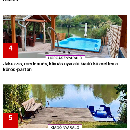
HORGÁSZNYARALÓ
Jakuzzis, medencés, klímás nyaraló kiadó közvetlen a
körös-parton
KIADÓ NYARALÓ