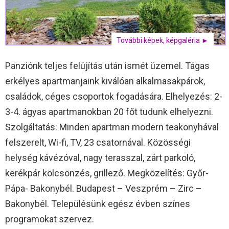
További képek, képgaléria ►
Panziónk teljes felújítás után ismét üzemel. Tágas
erkélyes apartmanjaink kiválóan alkalmasakpárok,
családok, céges csoportok fogadására. Elhelyezés: 2-
3-4. ágyas apartmanokban 20 főt tudunk elhelyezni.
Szolgáltatás: Minden apartman modern teakonyhával
felszerelt, Wi-fi, TV, 23 csatornával. Közösségi
helység kávézóval, nagy terasszal, zárt parkoló,
kerékpár kölcsönzés, grillező. Megközelítés: Győr-
Pápa- Bakonybél. Budapest – Veszprém – Zirc –
Bakonybél. Településünk egész évben színes
programokat szervez.