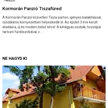
PANZIÓ
Kormorán Panzió Tiszafüred
A Kormorán Panzió közvetlen Tisza-parton, igényes kialakítással,
csodálatos környezetben helyezkedik el. Az épület 3 éve került
átadásra, új és modern belső térrel. A kétágyas szobák, hozzájuk
tartozó fürdőszobával, v ...
NE HAGYD KI