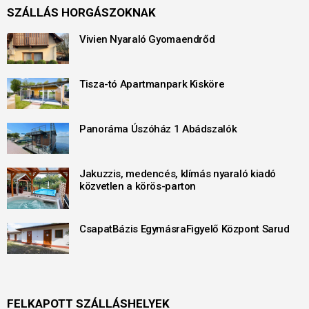
SZÁLLÁS HORGÁSZOKNAK
Vivien Nyaraló Gyomaendrőd
Tisza-tó Apartmanpark Kisköre
Panoráma Úszóház 1 Abádszalók
Jakuzzis, medencés, klímás nyaraló kiadó
közvetlen a körös-parton
CsapatBázis EgymásraFigyelő Központ Sarud
FELKAPOTT SZÁLLÁSHELYEK