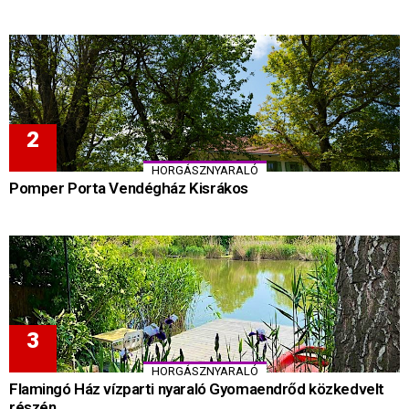
HORGÁSZNYARALÓ
Pomper Porta Vendégház Kisrákos
HORGÁSZNYARALÓ
Flamingó Ház vízparti nyaraló Gyomaendrőd közkedvelt
részén