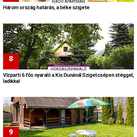
KIADÓ APARTMAN
Három ország határán, a béke szigete
HORGÁSZNYARALÓ
Vízparti 6 fős nyaraló a Kis Dunánál Szigetcsépen stéggel,
ladikkal