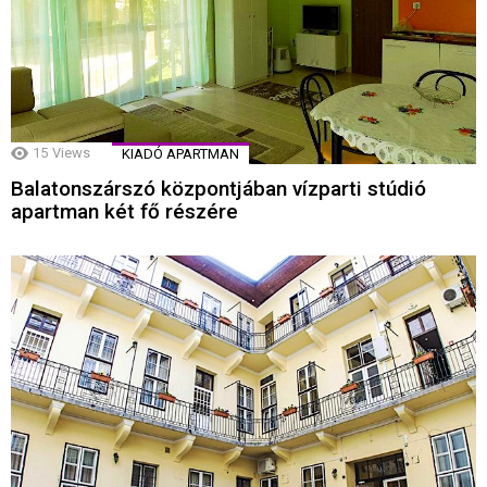
15
Views
KIADÓ APARTMAN
Balatonszárszó központjában vízparti stúdió
apartman két fő részére