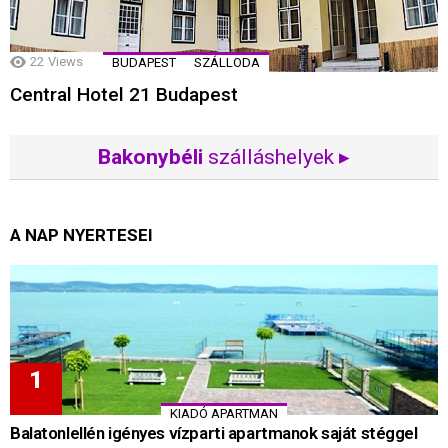
22
Views
BUDAPEST
SZÁLLODA
Central Hotel 21 Budapest
Bakonybéli
szálláshelyek ▸
A NAP NYERTESEI
KIADÓ APARTMAN
Balatonlellén igényes vízparti apartmanok saját stéggel