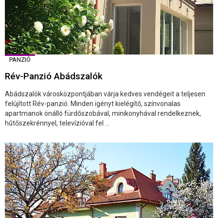
PANZIÓ
Rév-Panzió Abádszalók
Abádszalók városközpontjában várja kedves vendégeit a teljesen
felújított Rév-panzió. Minden igényt kielégítő, színvonalas
apartmanok önálló fürdőszobával, minikonyhával rendelkeznek,
hűtőszekrénnyel, televízióval fel ...