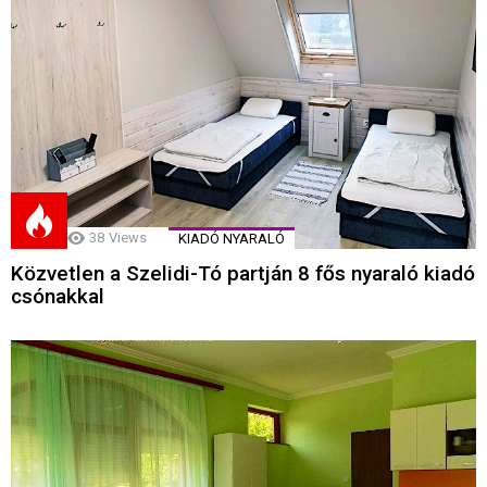
38
Views
KIADÓ NYARALÓ
Közvetlen a Szelidi-Tó partján 8 fős nyaraló kiadó
csónakkal