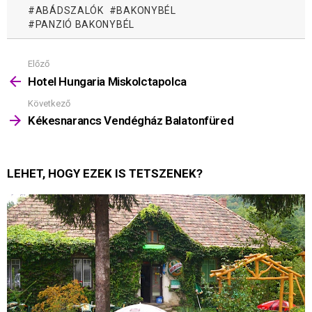
ABÁDSZALÓK
BAKONYBÉL
PANZIÓ BAKONYBÉL
Előző
Mutass
többet
Hotel Hungaria Miskolctapolca
Következő
Kékesnarancs Vendégház Balatonfüred
LEHET, HOGY EZEK IS TETSZENEK?