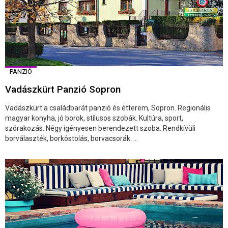
PANZIÓ
Vadászkürt Panzió Sopron
Vadászkürt a családbarát panzió és étterem, Sopron. Regionális
magyar konyha, jó borok, stílusos szobák. Kultúra, sport,
szórakozás. Négy igényesen berendezett szoba. Rendkívüli
borválaszték, borkóstolás, borvacsorák. ...