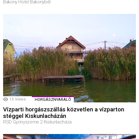
Bakony Hotel Bakonybél
15
Views
HORGÁSZNYARALÓ
Vízparti horgászszállás közvetlen a vízparton
stéggel Kiskunlacházán
RSD Gyönyszeme 2 Kiskunlacháza