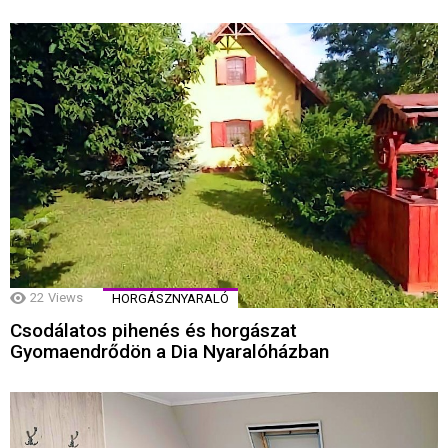
22
Views
HORGÁSZNYARALÓ
Csodálatos pihenés és horgászat
Gyomaendrődön a Dia Nyaralóházban