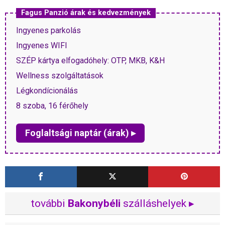
Fagus Panzió árak és kedvezmények
Ingyenes parkolás
Ingyenes WIFI
SZÉP kártya elfogadóhely: OTP, MKB, K&H
Wellness szolgáltatások
Légkondícionálás
8 szoba, 16 férőhely
Foglaltsági naptár (árak) ▸
további
Bakonybéli
szálláshelyek ▸