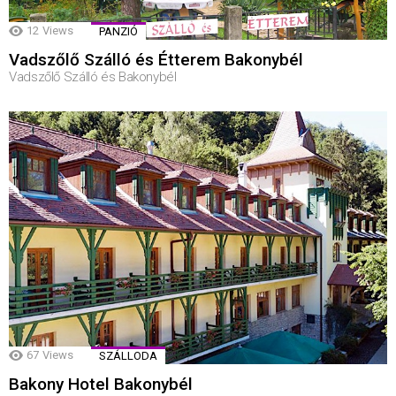
12
Views
PANZIÓ
Vadszőlő Szálló és Étterem Bakonybél
Vadszőlő Szálló és Bakonybél
67
Views
SZÁLLODA
Bakony Hotel Bakonybél