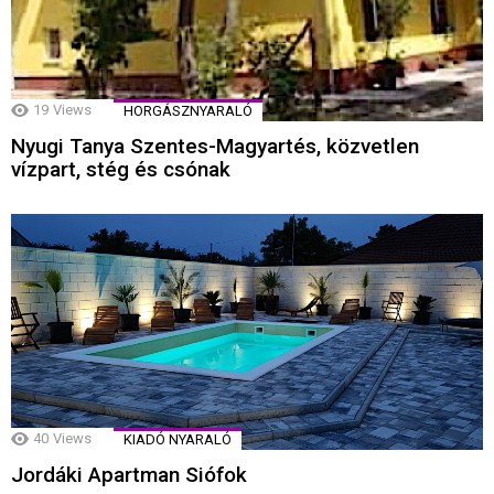
19
Views
HORGÁSZNYARALÓ
Nyugi Tanya Szentes-Magyartés, közvetlen
vízpart, stég és csónak
40
Views
KIADÓ NYARALÓ
Jordáki Apartman Siófok