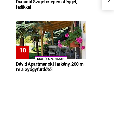
Dunánál Szigetcsépen stéggel,
stra
ladikkal
KIADÓ APARTMAN
Dávid Apartmanok Harkány, 200 m-
re a Gyógyfürdőtől