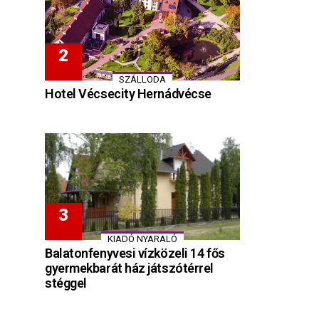
SZÁLLODA
Hotel Vécsecity Hernádvécse
KIADÓ NYARALÓ
Balatonfenyvesi vízközeli 14 fős
gyermekbarát ház játszótérrel
stéggel