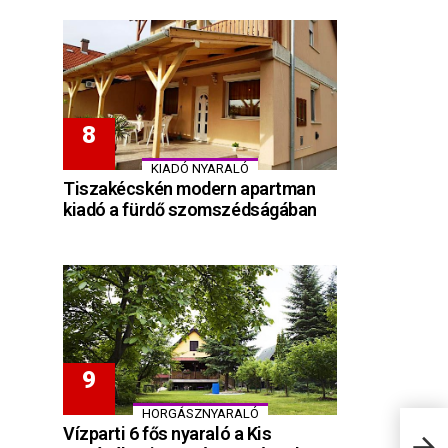
KIADÓ NYARALÓ
Tiszakécskén modern apartman
kiadó a fürdő szomszédságában
HORGÁSZNYARALÓ
Vízparti 6 fős nyaraló a Kis
Bala