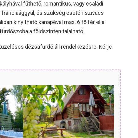
kályhával fűthető, romantikus, vagy családi
n franciaággyal, és szükség esetén szivacs
liban kinyitható kanapéval max. 6 fő fér el a
 fürdőszoba a földszinten található.
atüzeléses dézsafürdő áll rendelkezésre. Kérje