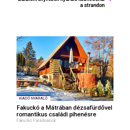
a strandon
KIADÓ NYARALÓ
Fakuckó a Mátrában dézsafürdővel
romantikus családi pihenésre
Fakuckó Parádsasvár