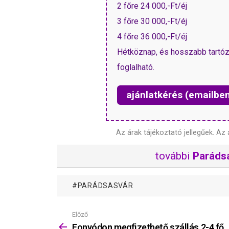
2 főre 24 000,-Ft/éj
3 főre 30 000,-Ft/éj
4 főre 36 000,-Ft/éj
Hétköznap, és hosszabb tartóz
foglalható.
ajánlatkérés (emailbe
Az árak tájékoztató jellegűek.
Az 
további
Paráds
PARÁDSASVÁR
Előző
Mutass
többet
Fonyódon megfizethető szállás 2-4 fő