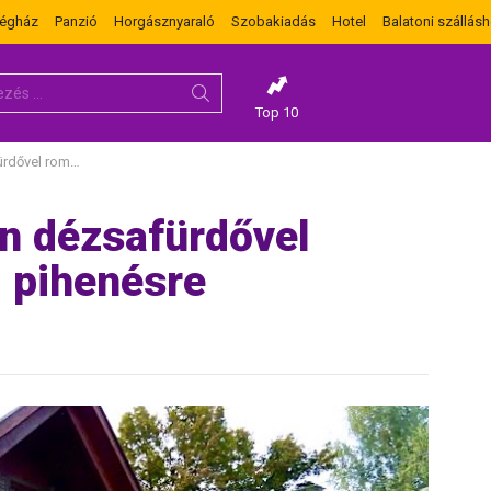
dégház
Panzió
Horgásznyaraló
Szobakiadás
Hotel
Balatoni szállásh
Top 10
családi pihenésre
n dézsafürdővel
i pihenésre