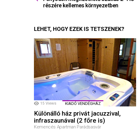
részére kellemes környezetben
LEHET, HOGY EZEK IS TETSZENEK?
15
Views
KIADÓ VENDÉGHÁZ
Különálló ház privát jacuzzival,
infraszaunával (2 főre is)
Kemencés Apartman Parádsasvár