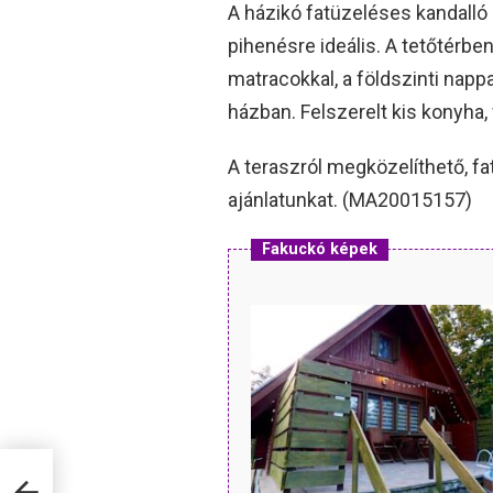
A házikó fatüzeléses kandalló 
pihenésre ideális. A tetőtérbe
matracokkal, a földszinti nappa
házban. Felszerelt kis konyha,
A teraszról megközelíthető, f
ajánlatunkat. (MA20015157)
Fakuckó képek
ő