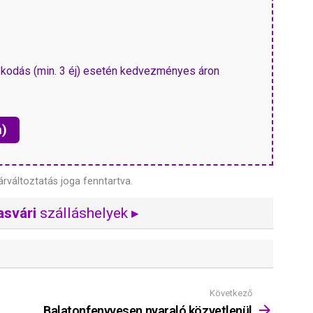
kodás (min. 3 éj) esetén kedvezményes áron
n)
árváltoztatás joga fenntartva.
asvári
szálláshelyek ▸
Következő
Balatonfenyvesen nyaraló közvetlenül