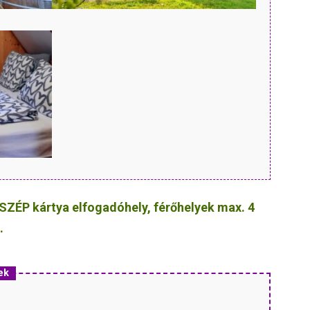
SZÉP kártya elfogadóhely, férőhelyek max. 4
.
ek