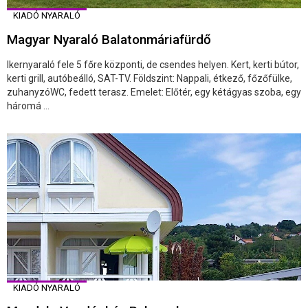
KIADÓ NYARALÓ
Magyar Nyaraló Balatonmáriafürdő
Ikernyaraló fele 5 főre központi, de csendes helyen. Kert, kerti bútor,
kerti grill, autóbeálló, SAT-TV. Földszint: Nappali, étkező, főzőfülke,
zuhanyzóWC, fedett terasz. Emelet: Előtér, egy kétágyas szoba, egy
háromá ...
KIADÓ NYARALÓ