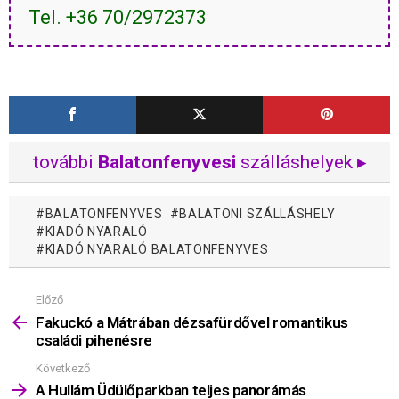
Tel. +36 70/2972373
további
Balatonfenyvesi
szálláshelyek ▸
BALATONFENYVES
BALATONI SZÁLLÁSHELY
KIADÓ NYARALÓ
KIADÓ NYARALÓ BALATONFENYVES
Előző
Mutass
többet
Fakuckó a Mátrában dézsafürdővel romantikus
családi pihenésre
Következő
A Hullám Üdülőparkban teljes panorámás