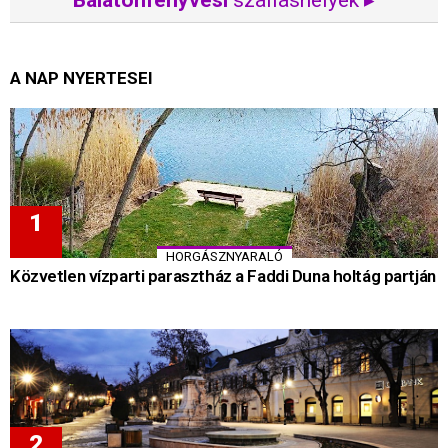
Balatonfenyvesi
szálláshelyek ▸
A NAP NYERTESEI
HORGÁSZNYARALÓ
Közvetlen vízparti parasztház a Faddi Duna holtág partján