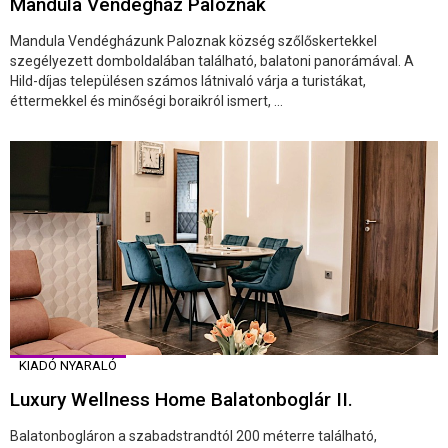
Mandula Vendégház Paloznak
Mandula Vendégházunk Paloznak község szőlőskertekkel
szegélyezett domboldalában található, balatoni panorámával. A
Hild-díjas településen számos látnivaló várja a turistákat,
éttermekkel és minőségi boraikról ismert, ...
KIADÓ NYARALÓ
Luxury Wellness Home Balatonboglár II.
Balatonbogláron a szabadstrandtól 200 méterre található,