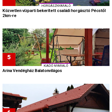
HORGÁSZNYARALÓ
Közvetlen vízparti bekerített családi horgásztó Pécstől
2km-re
KIADÓ NYARALÓ
Arina Vendégház Balatonvilágos