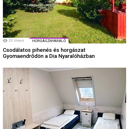
20
Views
HORGÁSZNYARALÓ
Csodálatos pihenés és horgászat
Gyomaendrődön a Dia Nyaralóházban