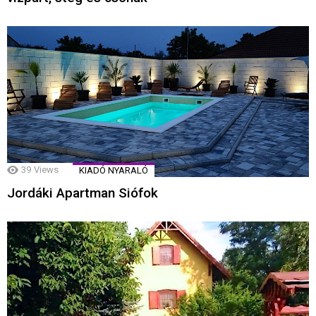
39
Views
KIADÓ NYARALÓ
Jordáki Apartman Siófok