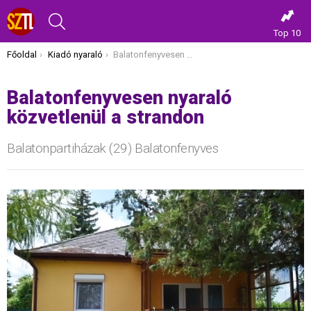
KERESÉS
Top 10
Itt vagy most:
Főoldal
Kiadó nyaraló
Balatonfenyvesen nyaraló közvetlenül a strandon
Balatonfenyvesen nyaraló
közvetlenül a strandon
Balatonpartiházak (29) Balatonfenyves