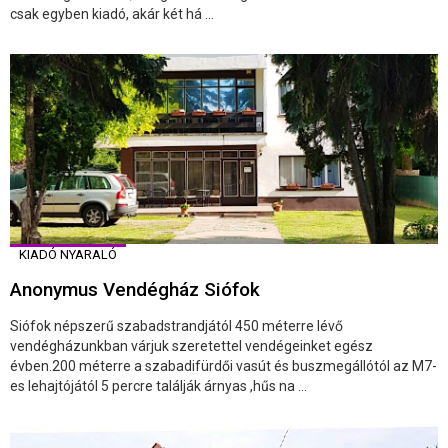
csak egyben kiadó, akár két há ...
KIADÓ NYARALÓ
Anonymus Vendégház Siófok
Siófok népszerű szabadstrandjától 450 méterre lévő
vendégházunkban várjuk szeretettel vendégeinket egész
évben.200 méterre a szabadifürdői vasút és buszmegállótól az M7-
es lehajtójától 5 percre találják árnyas ,hűs na ...