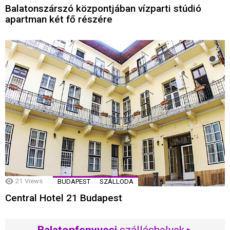
Balatonszárszó központjában vízparti stúdió
apartman két fő részére
21
Views
BUDAPEST
SZÁLLODA
Central Hotel 21 Budapest