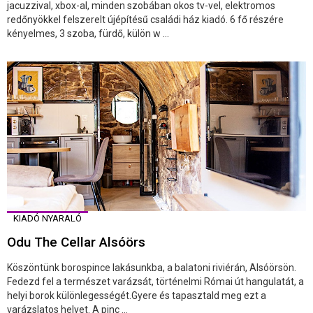
jacuzzival, xbox-al, minden szobában okos tv-vel, elektromos
redőnyökkel felszerelt újépítésű családi ház kiadó. 6 fő részére
kényelmes, 3 szoba, fürdő, külön w ...
KIADÓ NYARALÓ
Odu The Cellar Alsóörs
Köszöntünk borospince lakásunkba, a balatoni riviérán, Alsóörsön.
Fedezd fel a természet varázsát, történelmi Római út hangulatát, a
helyi borok különlegességét.Gyere és tapasztald meg ezt a
varázslatos helyet. A pinc ...