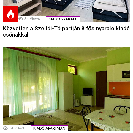
34
Views
KIADÓ NYARALÓ
Közvetlen a Szelidi-Tó partján 8 fős nyaraló kiadó
csónakkal
14
Views
KIADÓ APARTMAN