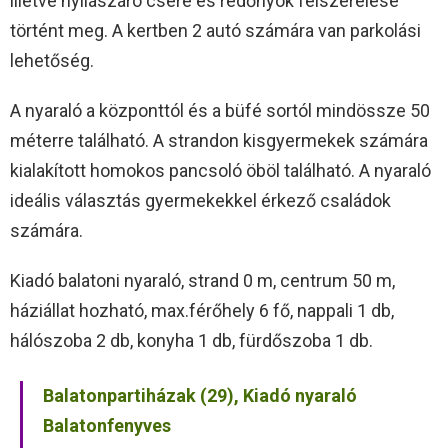
illetve nyílászáró csere és redőnyök felszerelése
történt meg. A kertben 2 autó számára van parkolási
lehetőség.
A nyaraló a központtól és a büfé sortól mindössze 50
méterre található. A strandon kisgyermekek számára
kialakított homokos pancsoló öböl található. A nyaraló
ideális választás gyermekekkel érkező családok
számára.
Kiadó balatoni nyaraló, strand 0 m, centrum 50 m,
háziállat hozható, max.férőhely 6 fő, nappali 1 db,
hálószoba 2 db, konyha 1 db, fürdőszoba 1 db.
Balatonpartiházak (29), Kiadó nyaraló
Balatonfenyves