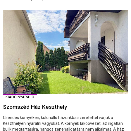
KIADÓ NYARALÓ
Szomszéd Ház Keszthely
Csendes környéken, különálló házunkba szeretettel várjuk a
Keszthelyen nyaralni vágyókat. A környék lakóövezet, az ingatlan
bulik megtartására, hangos zenehallgatásra nem alkalmas. A ház