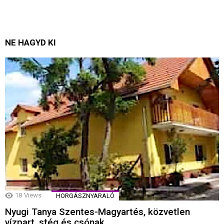
NE HAGYD KI
18
Views
HORGÁSZNYARALÓ
Nyugi Tanya Szentes-Magyartés, közvetlen
vízpart, stég és csónak