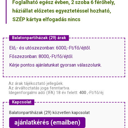
Foglalható egész évben, 2 szoba 6 férőhely,
háziállat előzetes egyeztetéssel hozható,
SZÉP kártya elfogadás nincs
Balatonpartiházak (29) árak
Elő,- és utószezonban: 6000,-Ft/fő/éjtől.
Főszezonban: 8000,-Ft/fő/éjtől.
Kérje pontos ajánlatunkat gyorsan válaszolunk.
Az árak tájékoztató jellegűek.
Az árváltoztatás joga fenntartva.
Idegenforgalmi adó (IFA) 18 év felett:
400
,-Ft/fő/éj
Kapcsolat
Balatonpartiházak (29) közvetlen kapcsolat
ajánlatkérés (emailben)