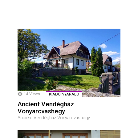
14
Views
KIADÓ NYARALÓ
Ancient Vendégház
Vonyarcvashegy
Ancient Vendégház Vonyarcvashegy