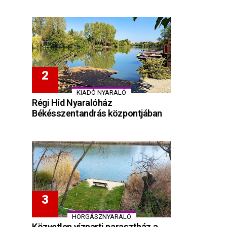
KIADÓ NYARALÓ
Régi Híd Nyaralóház
Békésszentandrás központjában
HORGÁSZNYARALÓ
Közvetlen vízparti parasztház a