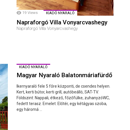
19
Views
KIADÓ NYARALÓ
Napraforgó Villa Vonyarcvashegy
Napraforgó Villa Vonyarcvashegy
KIADÓ NYARALÓ
Magyar Nyaraló Balatonmáriafürdő
Ikernyaraló fele 5 főre központi, de csendes helyen.
Kert, kerti bútor, kerti grill, autóbeálló, SAT-TV.
Földszint: Nappali, étkező, főzőfülke, zuhanyzóWC,
fedett terasz. Emelet: Előtér, egy kétágyas szoba,
egy háromá ...