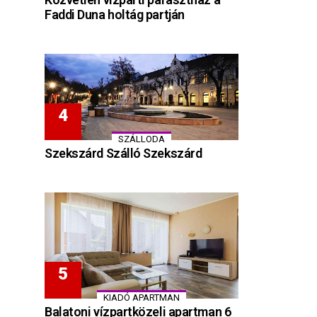
Faddi Duna holtág partján
SZÁLLODA
Szekszárd Szálló Szekszárd
KIADÓ APARTMAN
Balatoni vízpartközeli apartman 6