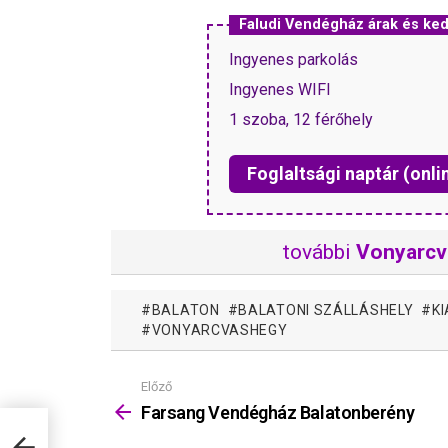
Faludi Vendégház árak és k
Ingyenes parkolás
Ingyenes WIFI
1 szoba, 12 férőhely
Foglaltsági naptár (onli
további
Vonyarcv
BALATON
BALATONI SZÁLLÁSHELY
K
VONYARCVASHEGY
Előző
Mutass
többet
Farsang Vendégház Balatonberény