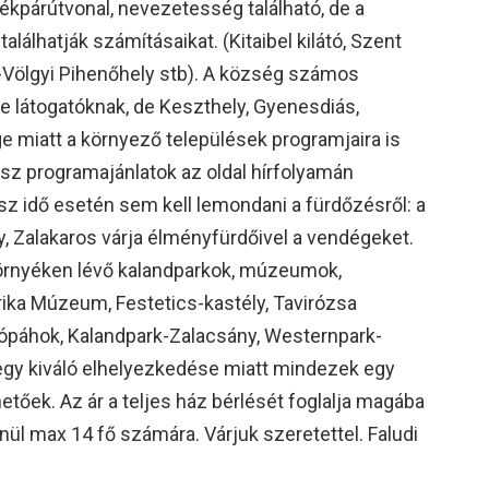
kpárútvonal, nevezetesség található, de a
lálhatják számításaikat. (Kitaibel kilátó, Szent
-Völgyi Pihenőhely stb). A község számos
 látogatóknak, de Keszthely, Gyenesdiás,
e miatt a környező települések programjaira is
sz programajánlatok az oldal hírfolyamán
sz idő esetén sem kell lemondani a fürdőzésről: a
, Zalakaros várja élményfürdőivel a vendégeket.
környéken lévő kalandparkok, múzeumok,
ika Múzeum, Festetics-kastély, Tavirózsa
sópáhok, Kalandpark-Zalacsány, Westernpark-
gy kiváló elhelyezkedése miatt mindezek egy
etőek. Az ár a teljes ház bérlését foglalja magába
ül max 14 fő számára. Várjuk szeretettel. Faludi