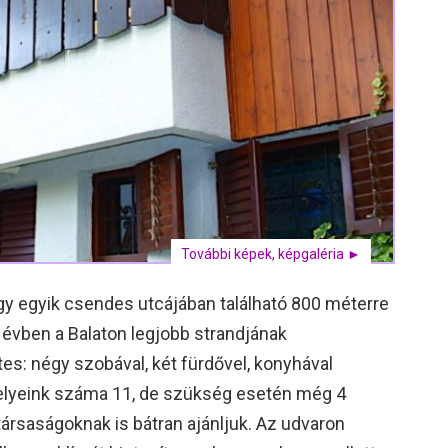
További képek, képgaléria ►
 egyik csendes utcájában található 800 méterre
i évben a Balaton legjobb strandjának
es: négy szobával, két fürdővel, konyhával
helyeink száma 11, de szükség esetén még 4
 társaságoknak is bátran ajánljuk. Az udvaron