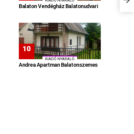
KIADÓ NYARALÓ
Bala
Balaton Vendégház Balatonudvari
KIADÓ NYARALÓ
Andrea Apartman Balatonszemes