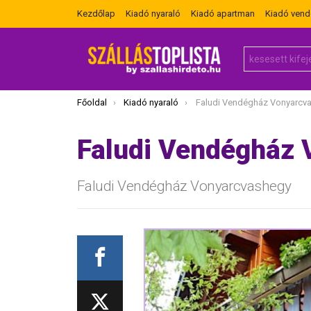
Kezdőlap
Kiadó nyaraló
Kiadó apartman
Kiadó ven
Search
for:
Itt vagy most:
Főoldal
Kiadó nyaraló
Faludi Vendégház Vonyarcv
Faludi Vendégház
Faludi Vendégház Vonyarcvashegy