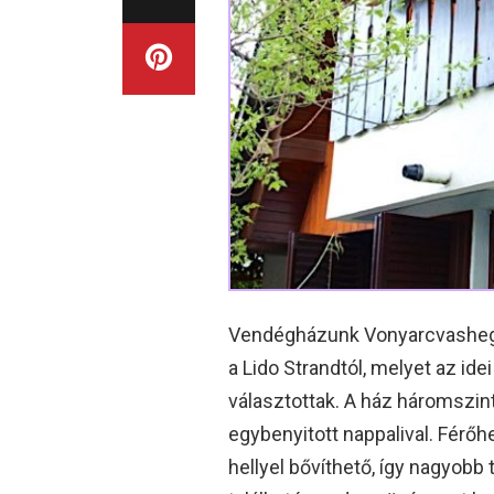
Vendégházunk Vonyarcvashegy
a Lido Strandtól, melyet az ide
választottak. A ház háromszint
egybenyitott nappalival. Férő
hellyel bővíthető, így nagyobb