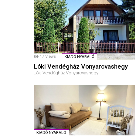
17
Views
KIADÓ NYARALÓ
Lóki Vendégház Vonyarcvashegy
Lóki Vendégház Vonyarcvashegy
KIADÓ NYARALÓ