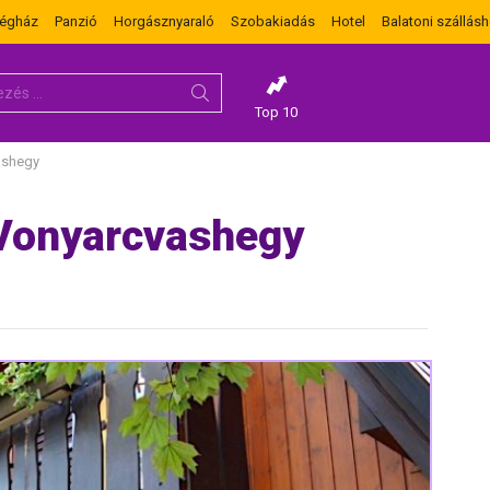
dégház
Panzió
Horgásznyaraló
Szobakiadás
Hotel
Balatoni szállásh
Top 10
ashegy
 Vonyarcvashegy