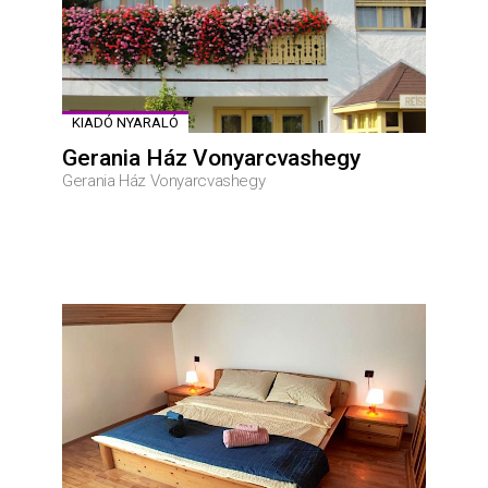
KIADÓ NYARALÓ
Gerania Ház Vonyarcvashegy
Gerania Ház Vonyarcvashegy