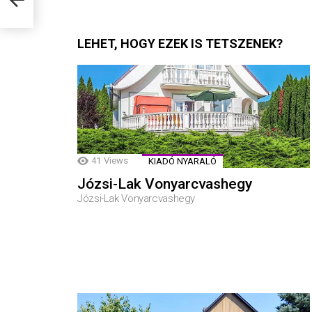
LEHET, HOGY EZEK IS TETSZENEK?
41
Views
KIADÓ NYARALÓ
Józsi-Lak Vonyarcvashegy
Józsi-Lak Vonyarcvashegy