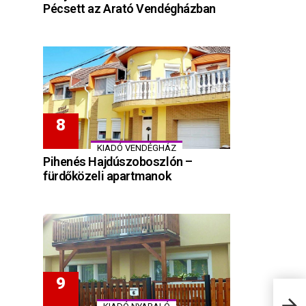
Pécsett az Arató Vendégházban
KIADÓ VENDÉGHÁZ
Pihenés Hajdúszoboszlón –
fürdőközeli apartmanok
Köks