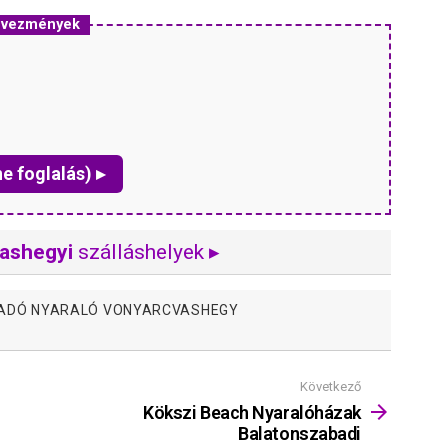
edvezmények
ne foglalás) ▸
ashegyi
szálláshelyek ▸
IADÓ NYARALÓ VONYARCVASHEGY
Következő
Kökszi Beach Nyaralóházak
Balatonszabadi