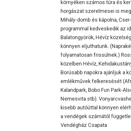
környéken számos túra és keré
horgászat szerelmesei is megta
Mihály-domb és kápolna, Cser
programmal kedveskedik az ide
Balatongyörök, Hévíz közelség
könnyen eljuthatunk. (Napraké
folyamatosan frissülnek.) Ros
közelben Hévíz, Kehidakustány
Borúsabb napokra ajánljuk a 
emlékművek felkeresését (Afr
Kalandpark, Bobo Fun Park-Al
Nemesvita stb). Vonyarcvashe
kisebb autóúttal könnyen elérh
a vendégek számától független
Vendégház Csapata ️