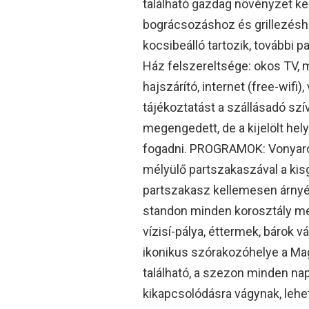
található gazdag növényzet kel
bográcsozáshoz és grillezéshe
kocsibeálló tartozik, további p
Ház felszereltsége: okos TV, m
hajszárító, internet (free-wifi)
tájékoztatást a szállásadó sz
megengedett, de a kijelölt he
fogadni. PROGRAMOK: Vonyarc
mélyülő partszakaszával a ki
partszakasz kellemesen árnyék
standon minden korosztály megt
vízisí-pálya, éttermek, bárok 
ikonikus szórakozóhelye a Mag
található, a szezon minden nap
kikapcsolódásra vágynak, lehet