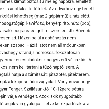
lemes klímát biztosít a meleg napokra, emellett
z is adottak a feltételek. Az udvarhoz egy fedett
arkolási lehetőség (max 2 gépjármű) a ház előtt.
osogatógép, kávéfőző, kenyérpirító, hűtő (2db),
, vasaló, bogrács-és grill felszerelés stb. Bővebb
ívesen ad. Házon belül a dohányzás nem
lyeken szabad. Háziállatot nem áll módunkban
vashegy strandja homokos, fokozatosan
sgyermekes családoknak nagyszerű választás. A
os, nem kell tartani a tűző naptól sem. A
alálhatja a számítását: játszótér, játékterem,
várják a kikapcsolódni vágyókat. Vonyarcvashegy
yar Tenger. Szállásunktól 10-12perc sétára
ján várja vendégeit. Azok, akik nyugodtabb
őségük van gyalogos illetve kerékpártúrákra: a