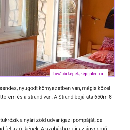
További képek, képgaléria ►
 csendes, nyugodt környezetben van, mégis közel
étterem és a strand van. A Strand bejárata 650m 8
krözik a nyári zöld udvar igazi pompáját, de
d fel az új képek. A szobákhoz jár az ágynemű