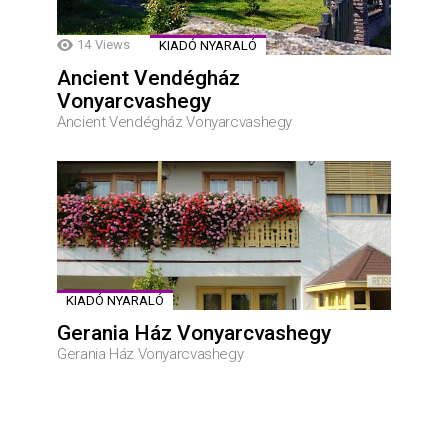
14
Views
KIADÓ NYARALÓ
Ancient Vendégház
Vonyarcvashegy
Ancient Vendégház Vonyarcvashegy
KIADÓ NYARALÓ
Gerania Ház Vonyarcvashegy
Gerania Ház Vonyarcvashegy