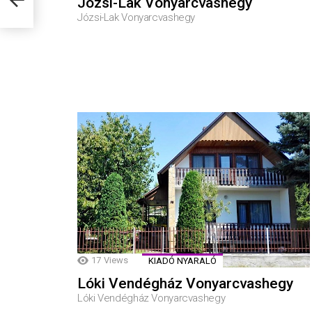
Józsi-Lak Vonyarcvashegy
Józsi-Lak Vonyarcvashegy
17
Views
KIADÓ NYARALÓ
Lóki Vendégház Vonyarcvashegy
Lóki Vendégház Vonyarcvashegy