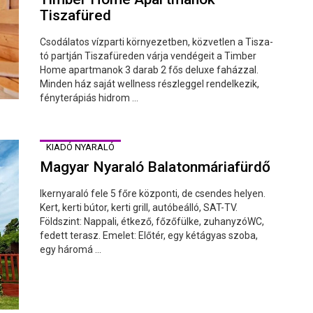
Tiszafüred
Csodálatos vízparti környezetben, közvetlen a Tisza-
tó partján Tiszafüreden várja vendégeit a Timber
Home apartmanok 3 darab 2 fős deluxe faházzal.
Minden ház saját wellness részleggel rendelkezik,
fényterápiás hidrom ...
KIADÓ NYARALÓ
Magyar Nyaraló Balatonmáriafürdő
Ikernyaraló fele 5 főre központi, de csendes helyen.
Kert, kerti bútor, kerti grill, autóbeálló, SAT-TV.
Földszint: Nappali, étkező, főzőfülke, zuhanyzóWC,
fedett terasz. Emelet: Előtér, egy kétágyas szoba,
egy háromá ...