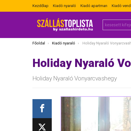
Kezdőlap
Kiadó nyaraló
Kiadó apartman
Kiadó ven
Search
for:
Itt vagy most:
Főoldal
Kiadó nyaraló
Holiday Nyaraló Vonyarcvas
Holiday Nyaraló V
Holiday Nyaraló Vonyarcvashegy