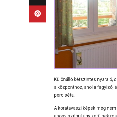
Különálló kétszintes nyaraló,
a központhoz, ahol a fagyizó, 
perc séta.
A koratavaszi képek még nem tü
ahogy szépül úgy kerülnek maj