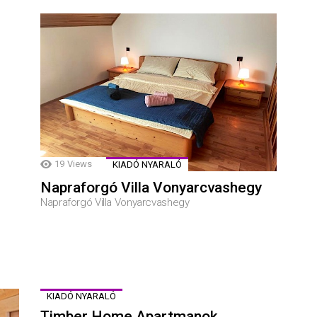
19
Views
KIADÓ NYARALÓ
Napraforgó Villa Vonyarcvashegy
Napraforgó Villa Vonyarcvashegy
KIADÓ NYARALÓ
Timber Home Apartmanok