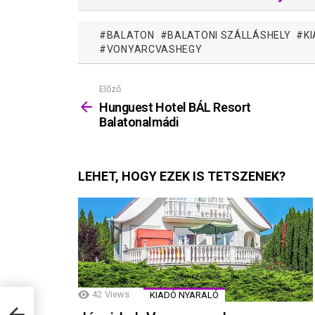
BALATON
BALATONI SZÁLLÁSHELY
K
VONYARCVASHEGY
Előző
Mutass
többet
Hunguest Hotel BÁL Resort
Balatonalmádi
LEHET, HOGY EZEK IS TETSZENEK?
42
Views
KIADÓ NYARALÓ
lmádi