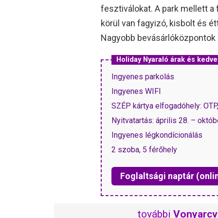
fesztiválokat. A park mellett a
körül van fagyizó, kisbolt és é
Nagyobb bevásárlóközpontok aut
Holiday Nyaraló árak és ked
Ingyenes parkolás
Ingyenes WIFI
SZÉP kártya elfogadóhely: OT
Nyitvatartás: április 28. – októb
Ingyenes légkondícionálás
2 szoba, 5 férőhely
Foglaltsági naptár (onli
további
Vonyarcv