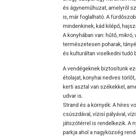
és ágyneműhuzat, amelyről szi
is, már foglalható. A fürdőszo
mindenkinek, kád kilépő, hajszá
A konyhában van: hűtő, mikró, v
természetesen poharak, tányé
és kulturáltan viselkedni tudó 
A vendégeknek biztosítunk ezen
étolajat, konyhai nedves törlőt
kerti asztal van székekkel, a
udvar is.
Strand és a környék: A híres v
csúszdával, vízisí pályával, ví
játszótérrel is rendelkezik. A 
parkja ahol a nagyközség rende