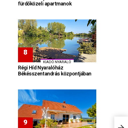
fürdőközeli apartmanok
KIADÓ NYARALÓ
Régi Híd Nyaralóház
Békésszentandrás központjában
Illé