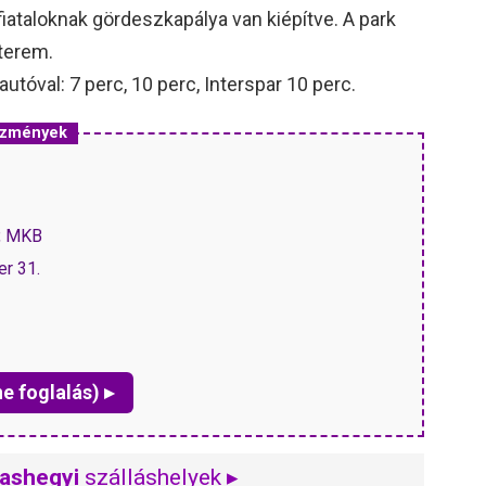
 fiataloknak gördeszkapálya van kiépítve. A park
tterem.
óval: 7 perc, 10 perc, Interspar 10 perc.
vezmények
P, MKB
er 31.
ne foglalás) ▸
ashegyi
szálláshelyek ▸