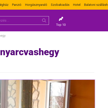
dégház
Panzió
Horgásznyaraló
Szobakiadás
Hotel
Balatoni szállásh
Top 10
hegy
onyarcvashegy