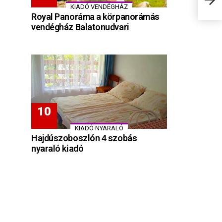
Sze
KIADÓ VENDÉGHÁZ
Royal Panoráma a körpanorámás
vendégház Balatonudvari
KIADÓ NYARALÓ
Hajdúszoboszlón 4 szobás
nyaraló kiadó