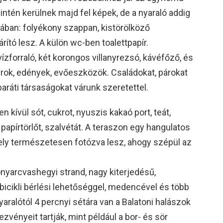
ntén kerülnek majd fel képek, de a nyaraló addig
bában: folyékony szappan, kistörölköző
rító lesz. A külön wc-ben toalettpapír.
ízforraló, két korongos villanyrezsó, kávéfőző, és
rok, edények, evőeszközök. Családokat, párokat
baráti társaságokat várunk szeretettel.
 kívül sót, cukrot, nyuszis kakaó port, teát,
, papírtörlőt, szalvétát. A teraszon egy hangulatos
mely természetesen fotózva lesz, ahogy szépül az
onyarcvashegyi strand, nagy kiterjedésű,
zibicikli bérlési lehetőséggel, medencével és több
nyaralótól 4 percnyi sétára van a Balatoni halászok
zvényeit tartják, mint például a bor- és sör