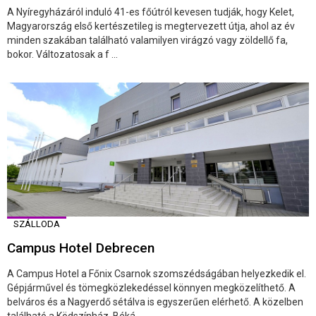
A Nyíregyházáról induló 41-es főútról kevesen tudják, hogy Kelet,
Magyarország első kertészetileg is megtervezett útja, ahol az év
minden szakában található valamilyen virágzó vagy zöldellő fa,
bokor. Változatosak a f ...
SZÁLLODA
Campus Hotel Debrecen
A Campus Hotel a Főnix Csarnok szomszédságában helyezkedik el.
Gépjárművel és tömegközlekedéssel könnyen megközelíthető. A
belváros és a Nagyerdő sétálva is egyszerűen elérhető. A közelben