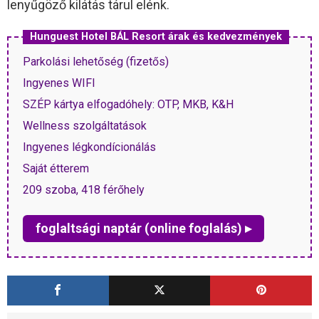
lenyűgöző kilátás tárul elénk.
Hunguest Hotel BÁL Resort árak és kedvezmények
Parkolási lehetőség (fizetős)
Ingyenes WIFI
SZÉP kártya elfogadóhely: OTP, MKB, K&H
Wellness szolgáltatások
Ingyenes légkondícionálás
Saját étterem
209 szoba, 418 férőhely
foglaltsági naptár (online foglalás) ▸