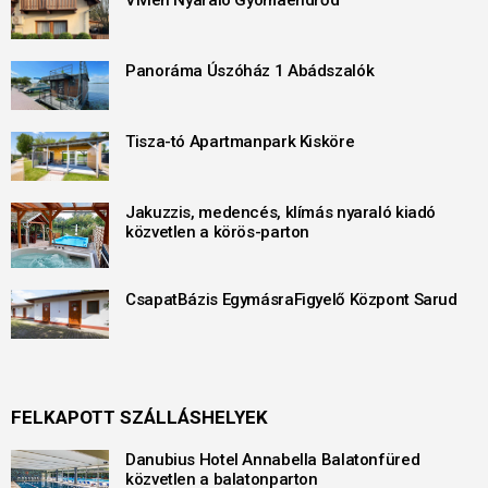
Vivien Nyaraló Gyomaendrőd
Panoráma Úszóház 1 Abádszalók
Tisza-tó Apartmanpark Kisköre
Jakuzzis, medencés, klímás nyaraló kiadó
közvetlen a körös-parton
CsapatBázis EgymásraFigyelő Központ Sarud
FELKAPOTT SZÁLLÁSHELYEK
Danubius Hotel Annabella Balatonfüred
közvetlen a balatonparton