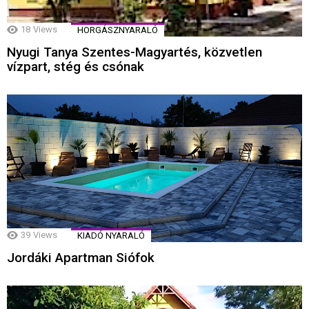
18
Views
HORGÁSZNYARALÓ
Nyugi Tanya Szentes-Magyartés, közvetlen
vízpart, stég és csónak
39
Views
KIADÓ NYARALÓ
Jordáki Apartman Siófok