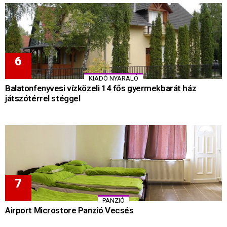
KIADÓ NYARALÓ
Balatonfenyvesi vízközeli 14 fős gyermekbarát ház
játszótérrel stéggel
PANZIÓ
Airport Microstore Panzió Vecsés