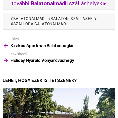
további
Balatonalmádii
szálláshelyek ▸
BALATONALMÁDI
BALATONI SZÁLLÁSHELY
SZÁLLODA BALATONALMÁDI
Előző
Mutass
többet
Kirakós Apartman Balatonboglár
Következő
Holiday Nyaraló Vonyarcvashegy
LEHET, HOGY EZEK IS TETSZENEK?