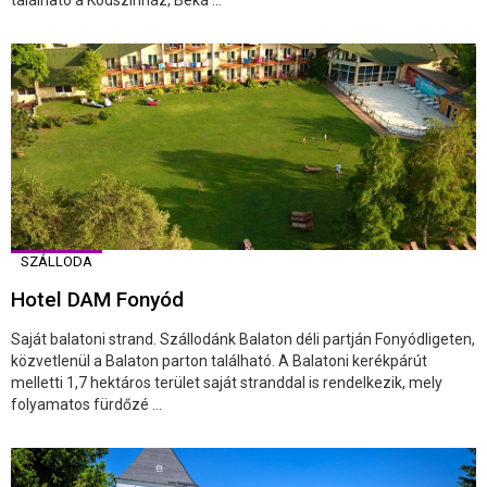
található a Ködszínház, Béká ...
SZÁLLODA
Hotel DAM Fonyód
Saját balatoni strand. Szállodánk Balaton déli partján Fonyódligeten,
közvetlenül a Balaton parton található. A Balatoni kerékpárút
melletti 1,7 hektáros terület saját stranddal is rendelkezik, mely
folyamatos fürdőzé ...