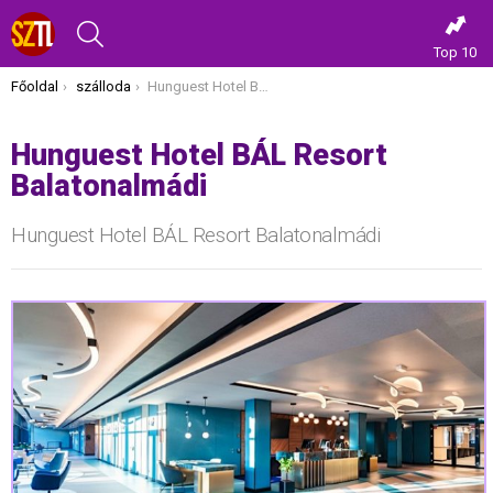
KERESÉS
Top 10
Itt vagy most:
Főoldal
szálloda
Hunguest Hotel BÁL Resort Balatonalmádi
Hunguest Hotel BÁL Resort
Balatonalmádi
Hunguest Hotel BÁL Resort Balatonalmádi