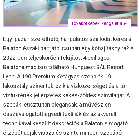
További képek, képgaléria ►
Egy igazán szerethető, hangulatos szállodát keres a
Balaton északi partjától csupán egy kőhajításnyira? A
2022-ben teljeskörűen felújított 4 csillagos
Balatonalmádiban található Hunguest BÁL Resort
ilyen. A 190 Premium Kétágyas szoba és 19
lakosztály színei tükrözik a vízközeliséget és a tó
víztükrének jellegzetes kékes-zöldes színvilágát. A
szobák letisztultan elegánsak, a művészien
összeválogatott egyedi textíliák és az akvarell
technikával készült dekorációk a Balaton simogató
érzését adják vissza és szinte minden szobából