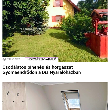
20
Views
HORGÁSZNYARALÓ
Csodálatos pihenés és horgászat
Gyomaendrődön a Dia Nyaralóházban