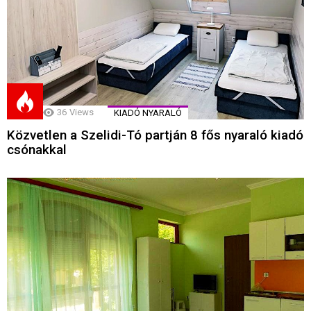
36
Views
KIADÓ NYARALÓ
Közvetlen a Szelidi-Tó partján 8 fős nyaraló kiadó
csónakkal