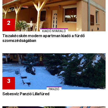
KIADÓ NYARALÓ
Tiszakécskén modern apartman kiadó a fürdő
szomszédságában
PANZIÓ
Sebesvíz Panzió Lillafüred