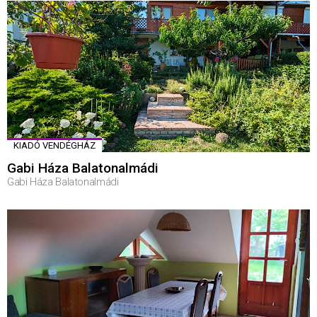
KIADÓ VENDÉGHÁZ
Gabi Háza Balatonalmádi
Gabi Háza Balatonalmádi