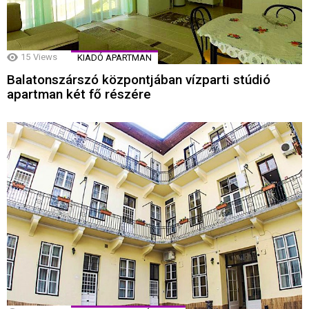
15
Views
KIADÓ APARTMAN
Balatonszárszó központjában vízparti stúdió
apartman két fő részére