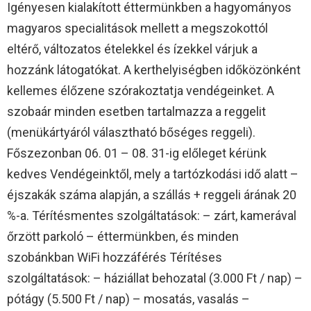
Igényesen kialakított éttermünkben a hagyományos
magyaros specialitások mellett a megszokottól
eltérő, változatos ételekkel és ízekkel várjuk a
hozzánk látogatókat. A kerthelyiségben időközönként
kellemes élőzene szórakoztatja vendégeinket. A
szobaár minden esetben tartalmazza a reggelit
(menükártyáról választható bőséges reggeli).
Főszezonban 06. 01 – 08. 31-ig előleget kérünk
kedves Vendégeinktől, mely a tartózkodási idő alatt –
éjszakák száma alapján, a szállás + reggeli árának 20
%-a. Térítésmentes szolgáltatások: – zárt, kamerával
őrzött parkoló – éttermünkben, és minden
szobánkban WiFi hozzáférés Térítéses
szolgáltatások: – háziállat behozatal (3.000 Ft / nap) –
pótágy (5.500 Ft / nap) – mosatás, vasalás –