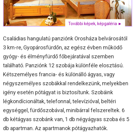
További képek, képgaléria ►
Családias hangulatú panziónk Orosháza belvárosától
3 km-re, Gyopárosfürdőn, az egész évben működő
gyógy- és élményfürdő főbejáratával szemben
található. Panziónk 12 szobája különféle elosztású.
Kétszemélyes francia- és különálló ágyas, vagy
négyszemélyes szobákkal rendelkezünk, melyekben
igény esetén pótágyat is biztosítunk. Szobáink
légkondícionáltak, telefonnal, televízióval, beltéri
egységgel, fürdőszobával, minibárral felszereltek. 6
db kétágyas szobánk van, 1 db négyágyas szoba és 5
db apartman. Az apartmanok pótágyazhatók.