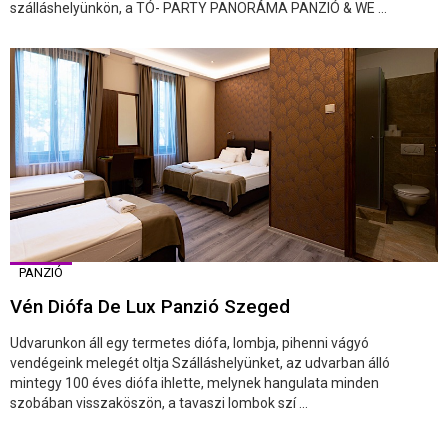
szálláshelyünkön, a TÓ- PARTY PANORÁMA PANZIÓ & WE ...
PANZIÓ
Vén Diófa De Lux Panzió Szeged
Udvarunkon áll egy termetes diófa, lombja, pihenni vágyó
vendégeink melegét oltja Szálláshelyünket, az udvarban álló
mintegy 100 éves diófa ihlette, melynek hangulata minden
szobában visszaköszön, a tavaszi lombok szí ...