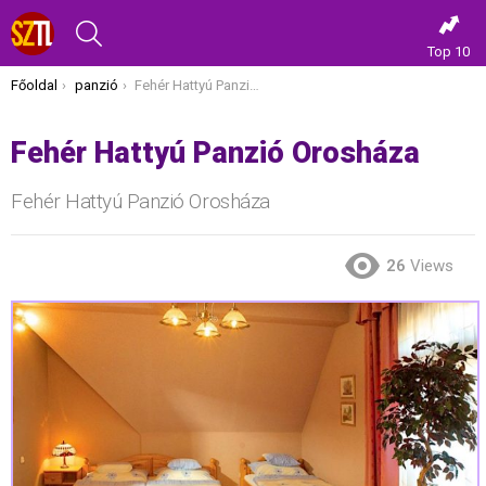
KERESÉS
Top 10
Itt vagy most:
Főoldal
panzió
Fehér Hattyú Panzió Orosháza
Fehér Hattyú Panzió Orosháza
Fehér Hattyú Panzió Orosháza
26
Views