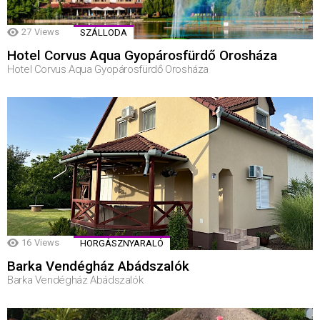
27
Views
SZÁLLODA
Hotel Corvus Aqua Gyopárosfürdő Orosháza
Hotel Corvus Aqua Gyopárosfürdő Orosháza
16
Views
HORGÁSZNYARALÓ
Barka Vendégház Abádszalók
Barka Vendégház Abádszalók