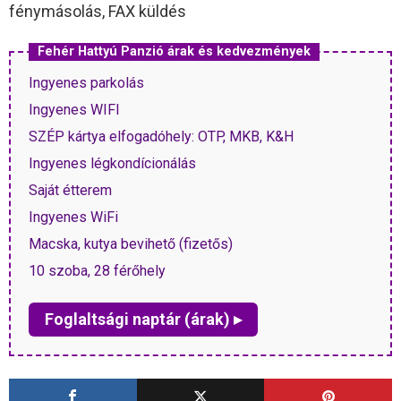
fénymásolás, FAX küldés
Fehér Hattyú Panzió árak és kedvezmények
Ingyenes parkolás
Ingyenes WIFI
SZÉP kártya elfogadóhely: OTP, MKB, K&H
Ingyenes légkondícionálás
Saját étterem
Ingyenes WiFi
Macska, kutya bevihető (fizetős)
10 szoba, 28 férőhely
Foglaltsági naptár (árak) ▸