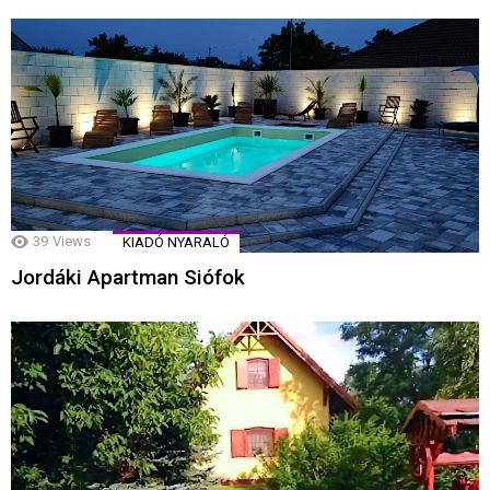
39
Views
KIADÓ NYARALÓ
Jordáki Apartman Siófok