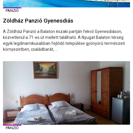
PANZIÓ
Zöldház Panzió Gyenesdiás
A Zöldház Panzió a Balaton északi partján fekvő Gyenesdiáson,
közvetlenül a 71-es út mellett található. A Nyugat Balaton térség
egyik legdinamikusabban fejlődő települése gyönyörű természeti
környezetben, családbarát, ...
PANZIÓ