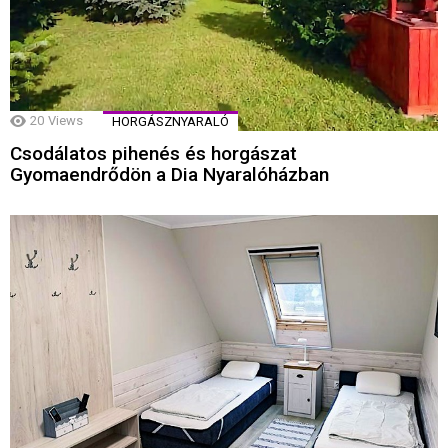
20
Views
HORGÁSZNYARALÓ
Csodálatos pihenés és horgászat
Gyomaendrődön a Dia Nyaralóházban