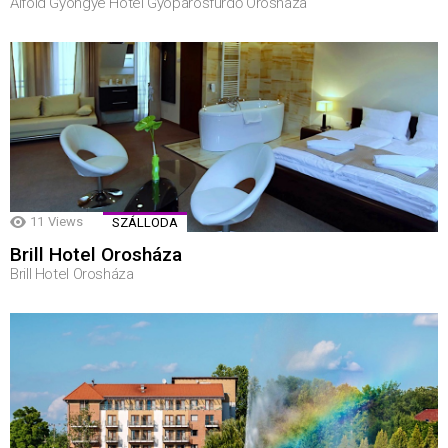
Alföld Gyöngye Hotel Gyopárosfürdő Orosháza
11
Views
SZÁLLODA
Brill Hotel Orosháza
Brill Hotel Orosháza