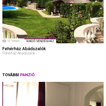
12
Views
KIADÓ VENDÉGHÁZ
Fehérház Abádszalók
Fehérház Abádszalók
TOVÁBBI
PANZIÓ