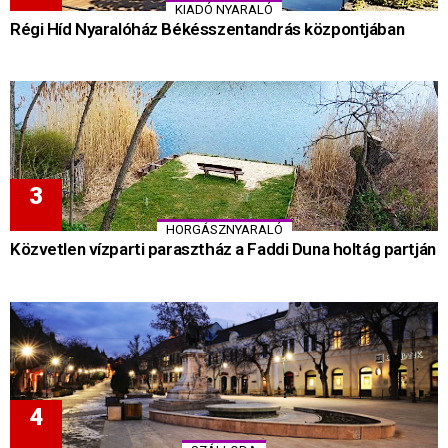
KIADÓ NYARALÓ
Régi Híd Nyaralóház Békésszentandrás központjában
HORGÁSZNYARALÓ
Közvetlen vízparti parasztház a Faddi Duna holtág partján