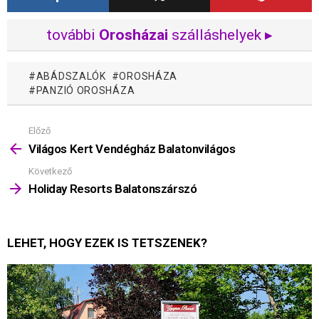
további
Orosházai
szálláshelyek ▸
ABÁDSZALÓK
OROSHÁZA
PANZIÓ OROSHÁZA
Előző
Mutass
többet
Világos Kert Vendégház Balatonvilágos
Következő
Holiday Resorts Balatonszárszó
LEHET, HOGY EZEK IS TETSZENEK?