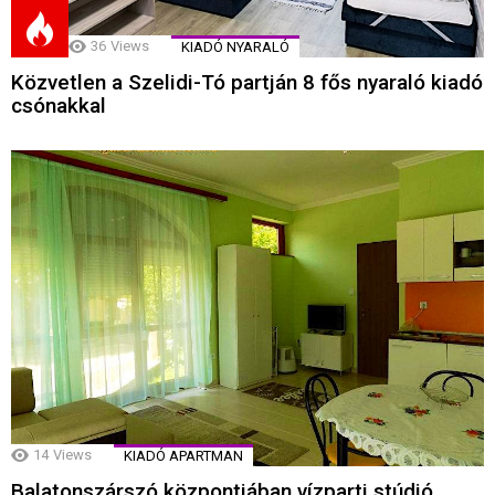
36
Views
KIADÓ NYARALÓ
Közvetlen a Szelidi-Tó partján 8 fős nyaraló kiadó
csónakkal
14
Views
KIADÓ APARTMAN
Balatonszárszó központjában vízparti stúdió