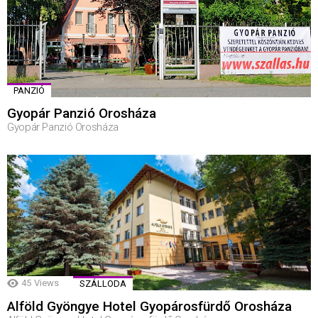
PANZIÓ
Gyopár Panzió Orosháza
Gyopár Panzió Orosháza
45
Views
SZÁLLODA
Alföld Gyöngye Hotel Gyopárosfürdő Orosháza