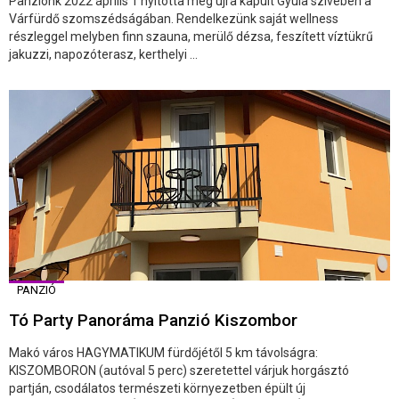
Panziónk 2022 április 1 nyitotta meg újra kapuit Gyula szívében a
Várfürdő szomszédságában. Rendelkezünk saját wellness
részleggel melyben finn szauna, merülő dézsa, feszített víztükrű
jakuzzi, napozóterasz, kerthelyi ...
PANZIÓ
Tó Party Panoráma Panzió Kiszombor
Makó város HAGYMATIKUM fürdőjétől 5 km távolságra:
KISZOMBORON (autóval 5 perc) szeretettel várjuk horgásztó
partján, csodálatos természeti környezetben épült új