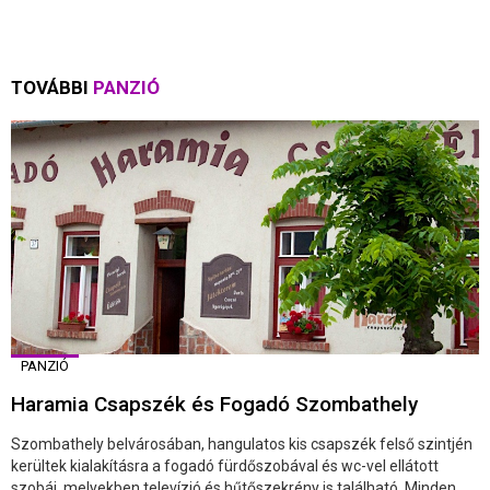
TOVÁBBI
PANZIÓ
PANZIÓ
Haramia Csapszék és Fogadó Szombathely
Szombathely belvárosában, hangulatos kis csapszék felső szintjén
kerültek kialakításra a fogadó fürdőszobával és wc-vel ellátott
szobái, melyekben televízió és hűtőszekrény is található. Minden