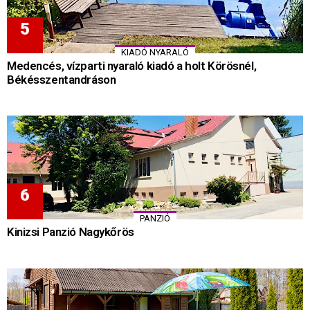
KIADÓ NYARALÓ
Medencés, vízparti nyaraló kiadó a holt Körösnél,
Békésszentandráson
PANZIÓ
Kinizsi Panzió Nagykőrös