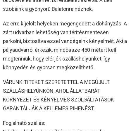
okostévé és internet is rendelkezésre áll. A déli
szobáink a gyönyörű Balatonra néznek.
Az erre kijelölt helyeken megengedett a dohányzás. A
zárt udvarban lehetőség van térítésmentesen
parkolni, biztosítva ezzel vendégeink kényelmét. Aki a
pályaudvarról érkezik, mindössze 450 métert kell
megtenniük, hogy elérjék szálláshelyünket, így
könnyedén és gyorsan megközelíthető.
VÁRUNK TITEKET SZERETETTEL A MEGÚJULT
SZÁLLÁSHELYÜNKÖN, AHOL ÁLLATBARÁT
KÖRNYEZET ÉS KÉNYELMES SZOLGÁLTATÁSOK
GARANTÁLJÁK A KELLEMES PIHENÉST.
Foglalható szállás: