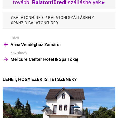
további
Balatonfüredi
szálláshelyek ▸
BALATONFÜRED
BALATONI SZÁLLÁSHELY
PANZIÓ BALATONFÜRED
Előző
Mutass
többet
Anna Vendégház Zamárdi
Következő
Mercure Center Hotel & Spa Tokaj
LEHET, HOGY EZEK IS TETSZENEK?