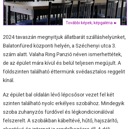
További képek, képgaléria ►
2024 tavaszán megnyitjuk állatbarát szálláshelyünket,
Balatonfüred központi helyén, a Széchenyi utca 3.
szám alatt. Valaha Ring Panzió néven ismerhettétek,
de az épület mára kívül és belül teljesen megújult. A
földszinten található éttermünk svédasztalos reggelit
kínál.
Az épület bal oldalán lévő lépcsősor vezet fel két
szinten található nyolc erkélyes szobához. Mindegyik
szoba zuhanyzós fürdővel és légkondicionálóval
felszerelt. A szobákban kábeltévé, hűtő, hajszárító,