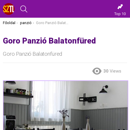
KERESÉS
Top 10
Itt vagy most:
Főoldal
panzió
Goro Panzió Balatonfüred
Goro Panzió Balatonfüred
Goro Panzió Balatonfüred
30
Views