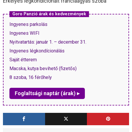
Erkélyes légkondicionált franciaágyas szoba
Goro Panzió árak és kedvezmények
Ingyenes parkolás
Ingyenes WIFI
Nyitvatartás: január 1. – december 31.
Ingyenes légkondícionálás
Saját étterem
Macska, kutya bevihető (fizetős)
8 szoba, 16 férőhely
Foglaltsági naptár (árak) ▸