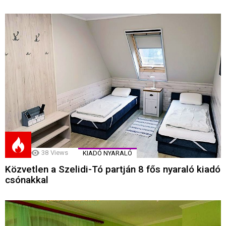
38
Views
KIADÓ NYARALÓ
Közvetlen a Szelidi-Tó partján 8 fős nyaraló kiadó
csónakkal