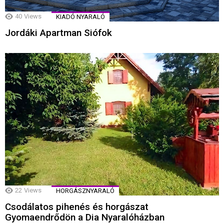
40
Views
KIADÓ NYARALÓ
Jordáki Apartman Siófok
22
Views
HORGÁSZNYARALÓ
Csodálatos pihenés és horgászat
Gyomaendrődön a Dia Nyaralóházban