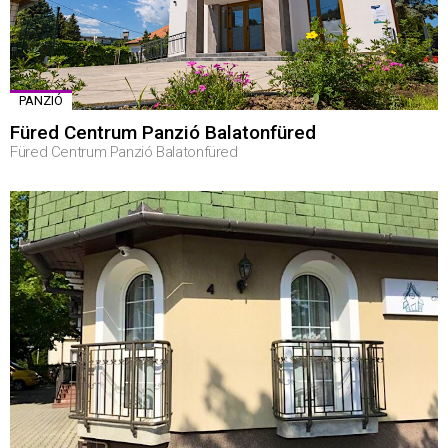
PANZIÓ
Füred Centrum Panzió Balatonfüred
Füred Centrum Panzió Balatonfüred