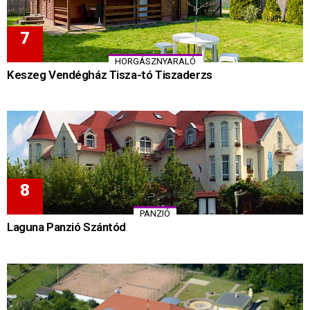
HORGÁSZNYARALÓ
Keszeg Vendégház Tisza-tó Tiszaderzs
PANZIÓ
Laguna Panzió Szántód