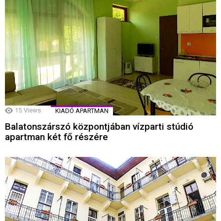
15
Views
KIADÓ APARTMAN
Balatonszárszó központjában vízparti stúdió
apartman két fő részére