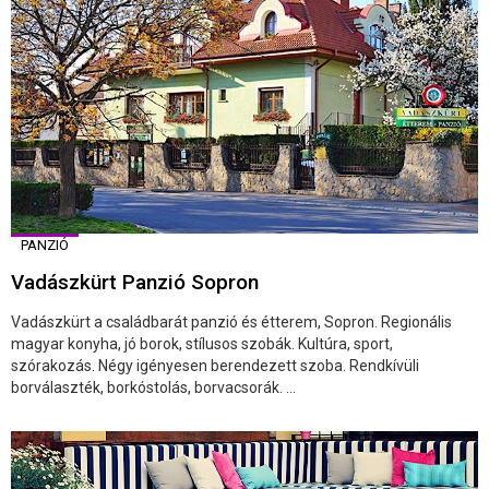
PANZIÓ
Vadászkürt Panzió Sopron
Vadászkürt a családbarát panzió és étterem, Sopron. Regionális
magyar konyha, jó borok, stílusos szobák. Kultúra, sport,
szórakozás. Négy igényesen berendezett szoba. Rendkívüli
borválaszték, borkóstolás, borvacsorák. ...