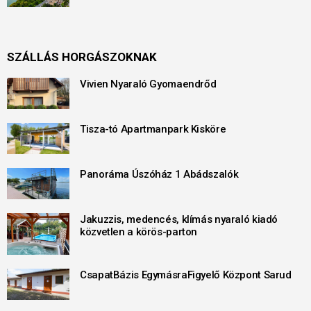
SZÁLLÁS HORGÁSZOKNAK
Vivien Nyaraló Gyomaendrőd
Tisza-tó Apartmanpark Kisköre
Panoráma Úszóház 1 Abádszalók
Jakuzzis, medencés, klímás nyaraló kiadó
közvetlen a körös-parton
CsapatBázis EgymásraFigyelő Központ Sarud