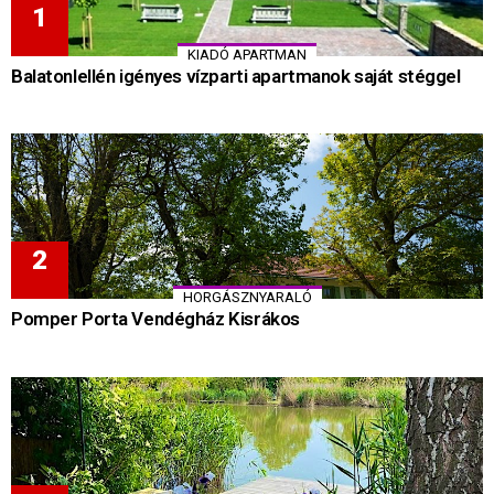
KIADÓ APARTMAN
Balatonlellén igényes vízparti apartmanok saját stéggel
HORGÁSZNYARALÓ
Pomper Porta Vendégház Kisrákos