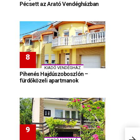
Pécsett az Arató Vendégházban
KIADÓ VENDÉGHÁZ
Pihenés Hajdúszoboszlón –
fürdőközeli apartmanok
Piro