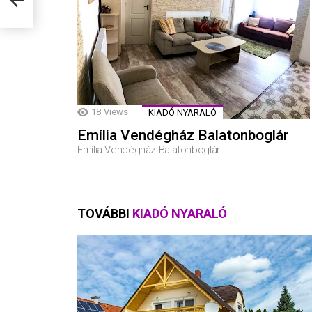
18
Views
KIADÓ NYARALÓ
Emília Vendégház Balatonboglár
Emília Vendégház Balatonboglár
TOVÁBBI
KIADÓ NYARALÓ