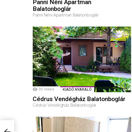
Panni Néni Apartman
Balatonboglár
Panni Néni Apartman Balatonboglár
30
Views
KIADÓ NYARALÓ
Cédrus Vendégház Balatonboglár
Cédrus Vendégház Balatonboglár