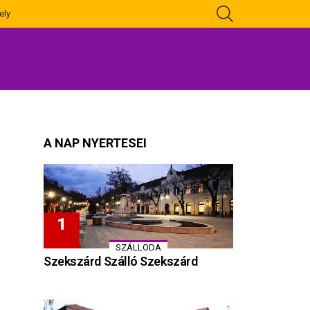
KERESÉS
ely
A NAP NYERTESEI
SZÁLLODA
Szekszárd Szálló Szekszárd