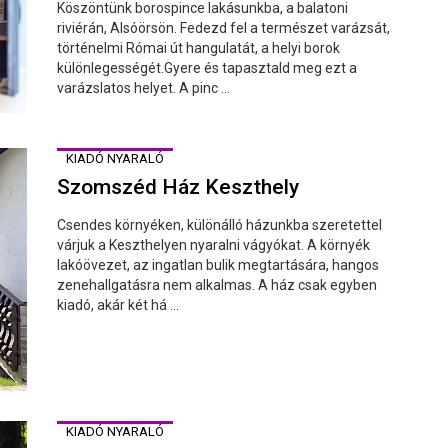
Köszöntünk borospince lakásunkba, a balatoni
riviérán, Alsóörsön. Fedezd fel a természet varázsát,
történelmi Római út hangulatát, a helyi borok
különlegességét.Gyere és tapasztald meg ezt a
varázslatos helyet. A pinc ...
KIADÓ NYARALÓ
Szomszéd Ház Keszthely
Csendes környéken, különálló házunkba szeretettel
várjuk a Keszthelyen nyaralni vágyókat. A környék
lakóövezet, az ingatlan bulik megtartására, hangos
zenehallgatásra nem alkalmas. A ház csak egyben
kiadó, akár két há ...
KIADÓ NYARALÓ