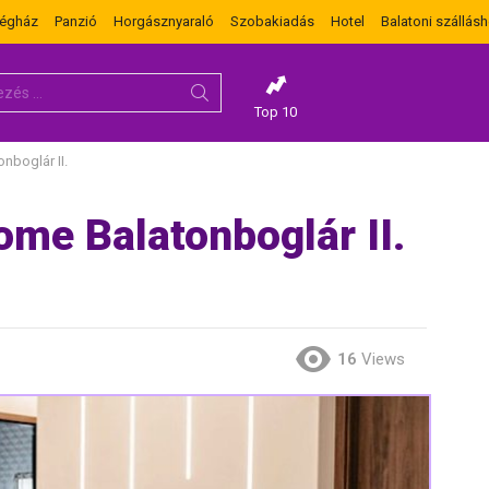
dégház
Panzió
Horgásznyaraló
Szobakiadás
Hotel
Balatoni szállásh
Top 10
nboglár II.
me Balatonboglár II.
16
Views