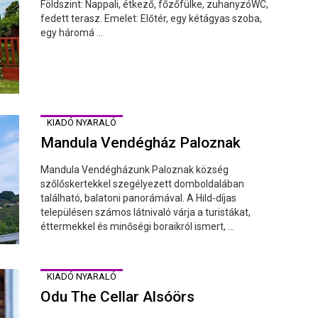
Földszint: Nappali, étkező, főzőfülke, zuhanyzóWC,
fedett terasz. Emelet: Előtér, egy kétágyas szoba,
egy háromá ...
KIADÓ NYARALÓ
Mandula Vendégház Paloznak
Mandula Vendégházunk Paloznak község
szőlőskertekkel szegélyezett domboldalában
található, balatoni panorámával. A Hild-díjas
településen számos látnivaló várja a turistákat,
éttermekkel és minőségi boraikról ismert, ...
KIADÓ NYARALÓ
Odu The Cellar Alsóörs