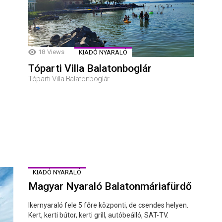
18
Views
KIADÓ NYARALÓ
Tóparti Villa Balatonboglár
Tóparti Villa Balatonboglár
KIADÓ NYARALÓ
Magyar Nyaraló Balatonmáriafürdő
Ikernyaraló fele 5 főre központi, de csendes helyen.
Kert, kerti bútor, kerti grill, autóbeálló, SAT-TV.