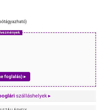
 (pótágyazható)
edvezmények
ne foglalás) ▸
oglári
szálláshelyek ▸