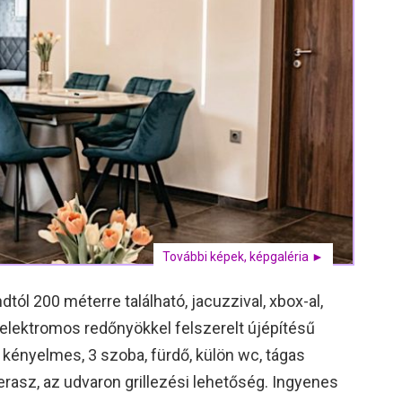
További képek, képgaléria ►
tól 200 méterre található, jacuzzival, xbox-al,
elektromos redőnyökkel felszerelt újépítésű
e kényelmes, 3 szoba, fürdő, külön wc, tágas
 terasz, az udvaron grillezési lehetőség. Ingyenes