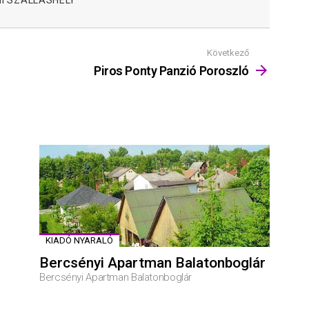
I SZÁLLÁSHELY
Következő
Piros Ponty Panzió Poroszló
KIADÓ NYARALÓ
Bercsényi Apartman Balatonboglár
Bercsényi Apartman Balatonboglár