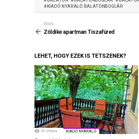
BALATON
BALATONBOGLÁR
BALATON
KIADÓ NYARALÓ BALATONBOGLÁR
Előző
Mutass
többet
Zöldike apartman Tiszafüred
LEHET, HOGY EZEK IS TETSZENEK?
30
Views
KIADÓ NYARALÓ